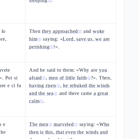
sleeping
.
ⓘ
 lo
Then
they approached
and
woke
ⓘ
re,
him
saying: «
Lord, save us, we are
ⓘ
perishing
!».
ⓘ
avete
And he said to them: «Why are
you
. Poi si
afraid
,
men of little faith
?». Then,
ⓘ
ⓘ
are e ci fu
having risen
,
he rebuked the winds
ⓘ
and the sea
and there came
a great
ⓘ
calm
.
ⓘ
o e
The men
marveled
saying: «
Who
ⓘ
ⓘ
che
then is this, that even the winds and