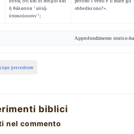
οὗτος ὅτι καὶ οἱ ἄνεμοι καὶ
perfino i venti e il mare gli
ἡ θάλασσα ⸂αὐτῷ
obbediscono?».
ὑπακούουσιν⸃;
Approfondimento storico-ha
icope precedente
erimenti biblici
ti nel commento