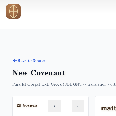
Skip to main content
Back to Sources
New Covenant
Parallel Gospel text: Greek (SBLGNT) · translation · or
📖 Gospels
mat