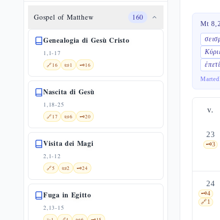
Gospel of Matthew
160
Mt 8,
Genealogia di Gesù Cristo
σεισ
Κύρι
1,1-17
ἐπετ
🔗
16
📜
1
🗝️
16
Martedì
Nascita di Gesù
1,18-25
v.
🔗
17
📜
6
🗝️
20
23
Visita dei Magi
🗝️
3
2,1-12
🔗
5
📜
2
🗝️
24
24
Fuga in Egitto
🗝️
4
🔗
1
2,13-15
✨
1
🔗
4
📜
6
🗝️
15