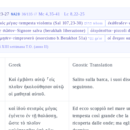
23-27
·
·
·
//
Mc 4,35-41
·
Lc 8,22-25
NA28
36
/
135
μός μέγας
tempesta violenta (Sal 107,23-30)
ἐκάθευδεν
=
תְּהוֹם tehom
=
ε σῶσον
Signore salva (berakhah liberazione)
ὀλιγόπιστοι
piccoli 
=
=
ίμησεν
rimproverò (esorcismo b.Berakhot 51a)
οἱ ἄνεμοι κ
=
גָּעַר ga'ar
 XIII settimana T.O. (anno II)
Greek
Gnostic Translation
Καὶ ἐμβάντι αὐτῷ ⸀εἰς
Salito sulla barca, i suoi dis
πλοῖον ἠκολούθησαν αὐτῷ
seguirono.
οἱ μαθηταὶ αὐτοῦ.
καὶ ἰδοὺ σεισμὸς μέγας
Ed ecco scoppiò nel mare u
ἐγένετο ἐν τῇ θαλάσσῃ,
tempesta così grande che la
ὥστε τὸ πλοῖον
ricoperta dalle onde; ma egl