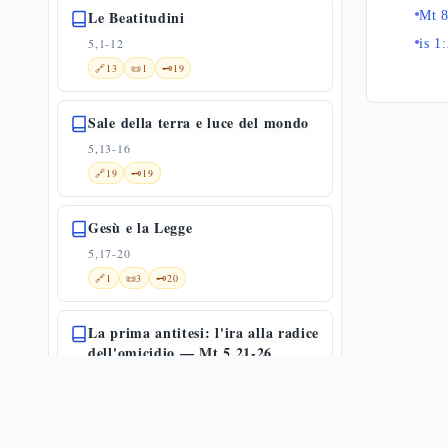
Le Beatitudini
Mt 8
5,1-12
is 1
🔗
13
📜
1
🗝️
19
Sale della terra e luce del mondo
5,13-16
🔗
19
🗝️
19
Gesù e la Legge
5,17-20
🔗
1
📜
3
🗝️
20
La prima antitesi: l'ira alla radice
dell'omicidio — Mt 5,21-26
5,21-26
🌀
1
🔗
8
📜
5
🗝️
20