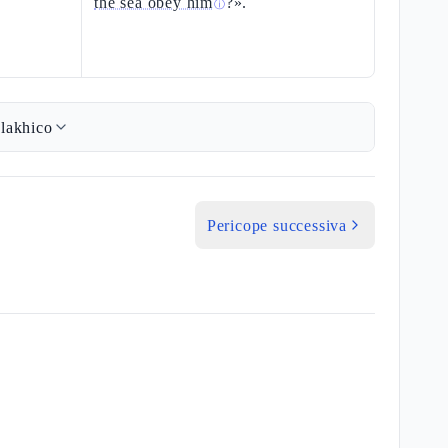
the sea obey him
?».
ⓘ
lakhico
Pericope successiva