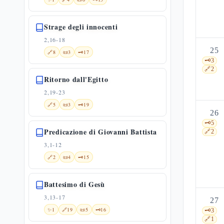
Strage degli innocenti
2,16-18
25
🔗
8
📜
3
🗝️
17
🗝️
3
🔗
2
Ritorno dall'Egitto
2,19-23
🔗
5
📜
3
🗝️
19
26
🗝️
5
Predicazione di Giovanni Battista
🔗
2
3,1-12
🔗
2
📜
4
🗝️
15
Battesimo di Gesù
3,13-17
27
✨
1
🔗
19
📜
5
🗝️
16
🗝️
3
🔗
1