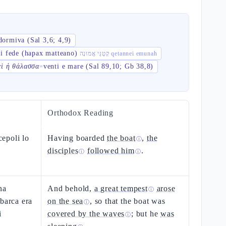
dormiva (Sal 3,6; 4,9)
di fede (hapax matteano)
קְטַנֵּי אֱמוּנָה qetannei emunah
αὶ ἡ θάλασσα
venti e mare (Sal 89,10; Gb 38,8)
=
Orthodox Reading
cepoli lo
Having boarded
the boat
,
the
ⓘ
disciples
followed him
.
ⓘ
ⓘ
na
And behold,
a great tempest
arose
ⓘ
 barca era
on the sea
, so that the boat was
ⓘ
i
covered by the waves
; but he
was
ⓘ