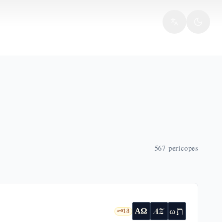
567
pericopes
ת
AZ
ω
ΑΩ
🗝️
18