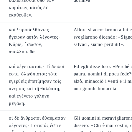
καλύπτεσθαι ὑπὸ τῶν
dormiva.
κυμάτων, αὐτὸς δὲ
ἐκάθευδεν.
καὶ ⸀προσελθόντες
Allora si accostarono a lui e
ἤγειραν αὐτὸν λέγοντες·
svegliarono dicendo: «Signo
Κύριε, ⸀σῶσον,
salvaci, siamo perduti!».
ἀπολλύμεθα.
καὶ λέγει αὐτοῖς· Τί δειλοί
Ed egli disse loro: «Perché 
ἐστε, ὀλιγόπιστοι; τότε
paura, uomini di poca fede?»
ἐγερθεὶς ἐπετίμησεν τοῖς
alzò, minacciò i venti e il m
ἀνέμοις καὶ τῇ θαλάσσῃ,
una grande bonaccia.
καὶ ἐγένετο γαλήνη
μεγάλη.
οἱ δὲ ἄνθρωποι ἐθαύμασαν
Gli uomini si meravigliaron
λέγοντες· Ποταπός ἐστιν
dissero: «Chi è mai costui, 