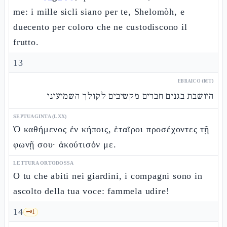
me: i mille sicli siano per te, Shelomòh, e
duecento per coloro che ne custodiscono il
frutto.
13
EBRAICO (MT)
היושבת בגנים חברים מקשיבים לקולך השמיעיני
SEPTUAGINTA (LXX)
Ὁ καθήμενος ἐν κήποις, ἑταῖροι προσέχοντες τῇ
φωνῇ σου· ἀκούτισόν με.
LETTURA ORTODOSSA
O tu che abiti nei giardini, i compagni sono in
ascolto della tua voce: fammela udire!
14
🗝️
1