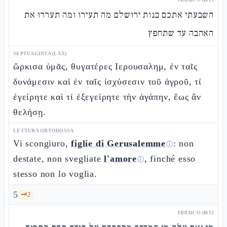
השבעתי אתכם בנות ירושלם מה תעירו ומה תעררו את
האהבה עד שתחפץ
SEPTUAGINTA (LXX)
ὥρκισα ὑμᾶς, θυγατέρες Ιερουσαλημ, ἐν ταῖς
δυνάμεσιν καὶ ἐν ταῖς ἰσχύσεσιν τοῦ ἀγροῦ, τί
ἐγείρητε καὶ τί ἐξεγείρητε τὴν ἀγάπην, ἕως ἂν
θελήσῃ.
LETTURA ORTODOSSA
Vi scongiuro,
figlie di Gerusalemme
: non
ⓘ
destate, non svegliate
l'amore
, finché esso
ⓘ
stesso non lo voglia.
5
🗝️
2
EBRAICO (MT)