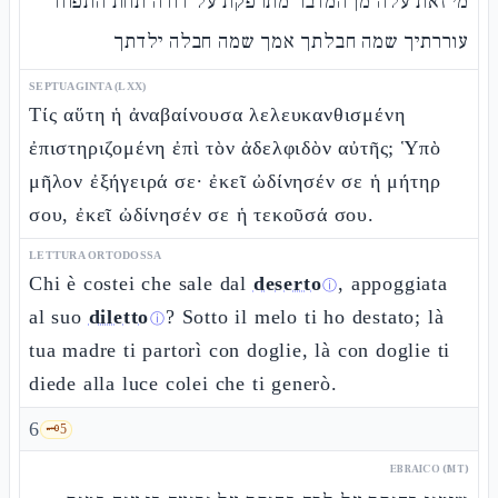
מי זאת עלה מן המדבר מתרפקת על דודה תחת התפוח
עוררתיך שמה חבלתך אמך שמה חבלה ילדתך
SEPTUAGINTA (LXX)
Τίς αὕτη ἡ ἀναβαίνουσα λελευκανθισμένη
ἐπιστηριζομένη ἐπὶ τὸν ἀδελφιδὸν αὐτῆς; Ὑπὸ
μῆλον ἐξήγειρά σε· ἐκεῖ ὠδίνησέν σε ἡ μήτηρ
σου, ἐκεῖ ὠδίνησέν σε ἡ τεκοῦσά σου.
LETTURA ORTODOSSA
Chi è costei che sale dal
deserto
, appoggiata
ⓘ
al suo
diletto
? Sotto il melo ti ho destato; là
ⓘ
tua madre ti partorì con doglie, là con doglie ti
diede alla luce colei che ti generò.
6
🗝️
5
EBRAICO (MT)