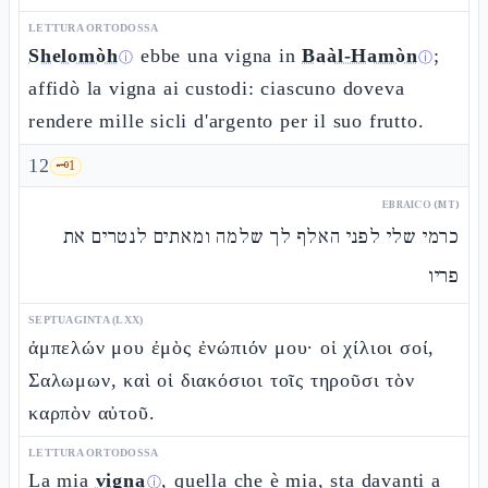
LETTURA ORTODOSSA
Shelomòh
ebbe una vigna in
Baàl-Hamòn
;
ⓘ
ⓘ
affidò la vigna ai custodi: ciascuno doveva
rendere mille sicli d'argento per il suo frutto.
12
🗝️
1
EBRAICO (MT)
כרמי שלי לפני האלף לך שלמה ומאתים לנטרים את
פריו
SEPTUAGINTA (LXX)
ἀμπελών μου ἐμὸς ἐνώπιόν μου· οἱ χίλιοι σοί,
Σαλωμων, καὶ οἱ διακόσιοι τοῖς τηροῦσι τὸν
καρπὸν αὐτοῦ.
LETTURA ORTODOSSA
La mia
vigna
, quella che è mia, sta davanti a
ⓘ