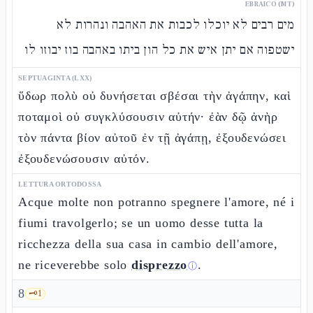
EBRAICO (MT)
מים רבים לא יוכלו לכבות את האהבה ונהרות לא
ישטפוה אם יתן איש את כל הון ביתו באהבה בוז יבוזו לו
SEPTUAGINTA (LXX)
ὕδωρ πολὺ οὐ δυνήσεται σβέσαι τὴν ἀγάπην, καὶ
ποταμοὶ οὐ συγκλύσουσιν αὐτήν· ἐὰν δῷ ἀνὴρ
τὸν πάντα βίον αὐτοῦ ἐν τῇ ἀγάπῃ, ἐξουδενώσει
ἐξουδενώσουσιν αὐτόν.
LETTURA ORTODOSSA
Acque molte non potranno spegnere l'amore, né i
fiumi travolgerlo; se un uomo desse tutta la
ricchezza della sua casa in cambio dell'amore,
ne riceverebbe solo
disprezzo
.
ⓘ
8
🗝️
1