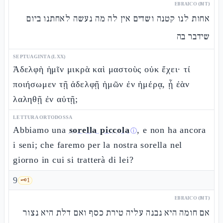
EBRAICO (MT)
אחות לנו קטנה ושדים אין לה מה נעשה לאחתנו ביום
שידבר בה
SEPTUAGINTA (LXX)
Ἀδελφὴ ἡμῖν μικρὰ καὶ μαστοὺς οὐκ ἔχει· τί
ποιήσωμεν τῇ ἀδελφῇ ἡμῶν ἐν ἡμέρᾳ, ᾗ ἐὰν
λαληθῇ ἐν αὐτῇ;
LETTURA ORTODOSSA
Abbiamo una
sorella piccola
, e non ha ancora
ⓘ
i seni; che faremo per la nostra sorella nel
giorno in cui si tratterà di lei?
9
🗝️
1
EBRAICO (MT)
אם חומה היא נבנה עליה טירת כסף ואם דלת היא נצור