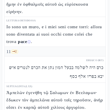
ἤμην ἐν ὀφθαλμοῖς αὐτοῦ ὡς εὑρίσκουσα
εἰρήνην.
LETTURA ORTODOSSA
Io sono un muro, e i miei seni come torri: allora
sono diventata ai suoi occhi come colei che
trova
pace
.
ⓘ
11
🗝️
2
EBRAICO (MT)
כרם היה לשלמה בבעל המון נתן את הכרם לנטרים איש
יבא בפריו אלף כסף
SEPTUAGINTA (LXX)
Ἀμπελὼν ἐγενήθη τῷ Σαλωμων ἐν Βεελαμων·
ἔδωκεν τὸν ἀμπελῶνα αὐτοῦ τοῖς τηροῦσιν, ἀνὴρ
οἴσει ἐν καρπῷ αὐτοῦ χιλίους ἀργυρίου.