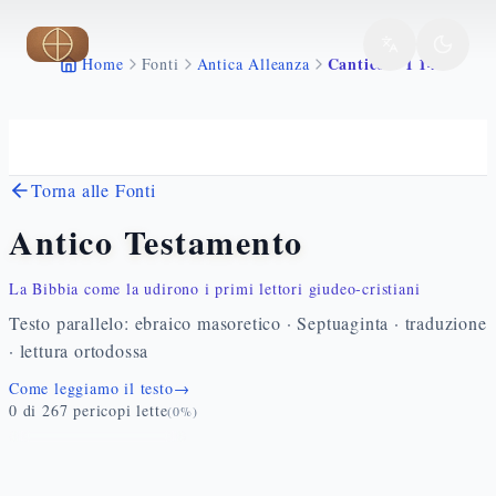
Vai al contenuto principale
Cantico 8 1 14
Home
Fonti
Antica Alleanza
Torna alle Fonti
Antico Testamento
La Bibbia come la udirono i primi lettori giudeo-cristiani
Testo parallelo: ebraico masoretico · Septuaginta · traduzione
· lettura ortodossa
Come leggiamo il testo
→
0
di
267
pericopi lette
(
0
%)