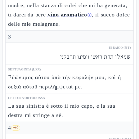
madre, nella stanza di colei che mi ha generata;
ti darei da bere
vino aromatico
, il succo dolce
ⓘ
delle mie melagrane.
3
EBRAICO (MT)
שמאלו תחת ראשי וימינו תחבקני
SEPTUAGINTA (LXX)
Εὐώνυμος αὐτοῦ ὑπὸ τὴν κεφαλήν μου, καὶ ἡ
δεξιὰ αὐτοῦ περιλήμψεταί με.
LETTURA ORTODOSSA
La sua sinistra è sotto il mio capo, e la sua
destra mi stringe a sé.
4
🗝️
2
EBRAICO (MT)