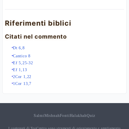
Riferimenti biblici
Citati nel commento
Dt 6,8
Cantico 8
Ef 5,25-32
Ef 1,13
2Cor 1,22
1Cor 13,7
Salmi
Mishnah
Fonti
Halakhah
Quiz
I contenuti di TeoCentro sono strumenti di orientamento e ampliamento