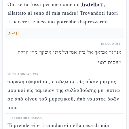
Oh, se tu fossi per me come un
fratello
,
ⓘ
allattato al seno di mia madre! Trovandoti fuori
ti bacerei, e nessuno potrebbe disprezzarmi.
2
🗝️
1
EBRAICO (MT)
אנהגך אביאך אל בית אמי תלמדני אשקך מיין הרקח
מעסיס רמני
SEPTUAGINTA (LXX)
παραλήμψομαί σε, εἰσάξω σε εἰς οἶκον μητρός
μου καὶ εἰς ταμίειον τῆς συλλαβούσης με· ποτιῶ
σε ἀπὸ οἴνου τοῦ μυρεψικοῦ, ἀπὸ νάματος ῥοῶν
μου.
LETTURA ORTODOSSA
Ti prenderei e ti condurrei nella casa di mia