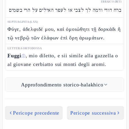
EBRAICO (MT)
ברח דודי ודמה לך לצבי או לעפר האילים על הרי בשמים
SEPTUAGINTA (LXX)
Φύγε, ἀδελφιδέ μου, καὶ ὁμοιώθητι τῇ δορκάδι ἢ
τῷ νεβρῷ τῶν ἐλάφων ἐπὶ ὄρη ἀρωμάτων.
LETTURA ORTODOSSA
Fuggi
, mio diletto, e sii simile alla gazzella o
ⓘ
al giovane cerbiatto sui monti degli aromi.
Approfondimento storico-halakhico
Pericope precedente
Pericope successiva