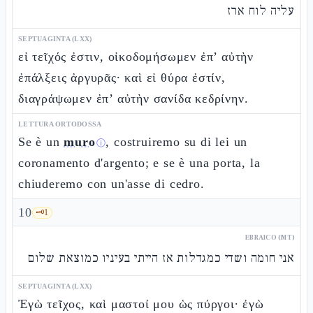
עליה לוח ארז
SEPTUAGINTA (LXX)
εἰ τεῖχός ἐστιν, οἰκοδομήσωμεν ἐπ’ αὐτὴν
ἐπάλξεις ἀργυρᾶς· καὶ εἰ θύρα ἐστίν,
διαγράψωμεν ἐπ’ αὐτὴν σανίδα κεδρίνην.
LETTURA ORTODOSSA
Se è un
muro
, costruiremo su di lei un
ⓘ
coronamento d'argento; e se è una porta, la
chiuderemo con un'asse di cedro.
10
🗝️
1
EBRAICO (MT)
אני חומה ושדי כמגדלות אז הייתי בעיניו כמוצאת שלום
SEPTUAGINTA (LXX)
Ἐγὼ τεῖχος, καὶ μαστοί μου ὡς πύργοι· ἐγὼ