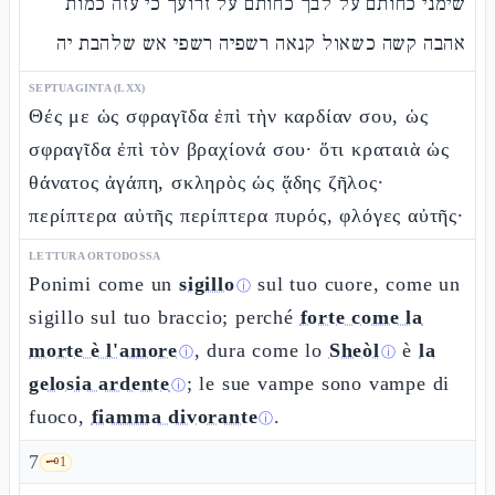
שימני כחותם על לבך כחותם על זרועך כי עזה כמות
אהבה קשה כשאול קנאה רשפיה רשפי אש שלהבת יה
SEPTUAGINTA (LXX)
Θές με ὡς σφραγῖδα ἐπὶ τὴν καρδίαν σου, ὡς
σφραγῖδα ἐπὶ τὸν βραχίονά σου· ὅτι κραταιὰ ὡς
θάνατος ἀγάπη, σκληρὸς ὡς ᾅδης ζῆλος·
περίπτερα αὐτῆς περίπτερα πυρός, φλόγες αὐτῆς·
LETTURA ORTODOSSA
Ponimi come un
sigillo
sul tuo cuore, come un
ⓘ
sigillo sul tuo braccio; perché
forte come la
morte è l'amore
, dura come lo
Sheòl
è
la
ⓘ
ⓘ
gelosia ardente
; le sue vampe sono vampe di
ⓘ
fuoco,
fiamma divorante
.
ⓘ
7
🗝️
1