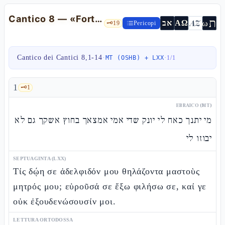
Cantico 8 — «Forte come la morte è l'amore» e la fiamma di Yah
ת
AZ
ω
אב
ΑΩ
🗝️
19
Pericopi
Cantico dei Cantici 8,1-14
·
·
MT (OSHB) + LXX
1
/
1
1
🗝️
1
EBRAICO (MT)
מי יתנך כאח לי יונק שדי אמי אמצאך בחוץ אשקך גם לא
יבוזו לי
SEPTUAGINTA (LXX)
Τίς δῴη σε ἀδελφιδόν μου θηλάζοντα μαστοὺς
μητρός μου; εὑροῦσά σε ἔξω φιλήσω σε, καί γε
οὐκ ἐξουδενώσουσίν μοι.
LETTURA ORTODOSSA