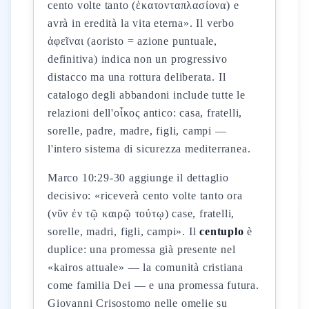
cento volte tanto (ἑκατονταπλασίονα) e
avrà in eredità la vita eterna». Il verbo
ἀφεῖναι (aoristo = azione puntuale,
definitiva) indica non un progressivo
distacco ma una rottura deliberata. Il
catalogo degli abbandoni include tutte le
relazioni dell'οἶκος antico: casa, fratelli,
sorelle, padre, madre, figli, campi —
l'intero sistema di sicurezza mediterranea.
Marco 10:29-30 aggiunge il dettaglio
decisivo: «riceverà cento volte tanto ora
(νῦν ἐν τῷ καιρῷ τούτῳ) case, fratelli,
sorelle, madri, figli, campi». Il
centuplo
è
duplice: una promessa già presente nel
«kairos attuale» — la comunità cristiana
come familia Dei — e una promessa futura.
Giovanni Crisostomo nelle omelie su