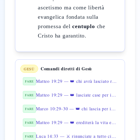
ascetismo ma come libertà
evangelica fondata sulla
promessa del
centuplo
che
Cristo ha garantito.
Comandi diretti di Gesù
GESÙ
Matteo 19:29 — 👑 chi avrà lasciato riceverà il centuplo
FARE
Matteo 19:29 — 👑 lasciate case per il mio nome
FARE
Marco 10:29-30 — 👑 chi lascia per il vangelo
FARE
Matteo 19:29 — 👑 erediterà la vita eterna
FARE
Luca 14:33 — ⚔️ rinunciate a tutto ciò che avete
FARE