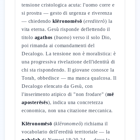
tensione cristologica acuta: l'uomo corre e
si prostra — gesto di urgenza e riverenza
— chiedendo
klēronomēsō
(
erediterò
) la
vita eterna. Gesù risponde deflettendo il
titolo
agathos
(
buono
) verso il solo Dio,
poi rimanda ai comandamenti del
Decalogo. La tensione non è moralistica: è
una progressiva rivelazione dell'identità di
chi sta rispondendo. Il giovane conosce la
Torah, obbedisce — ma manca qualcosa. Il
Decalogo elencato da Gesù, con
l'inserimento atipico di "non frodare" (
mē
aposterēsēs
), indica una concretezza
economica, non una citazione meccanica.
Klēronomēsō
(
klēronomeō
) richiama il
vocabolario dell'eredità territoriale — la
naḥalah
di Numeri 18:20-24 — dove la