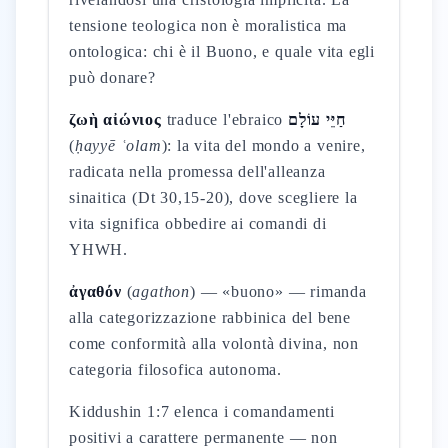
tensione teologica non è moralistica ma
ontologica: chi è il Buono, e quale vita egli
può donare?
ζωὴ αἰώνιος
traduce l'ebraico
חַיֵּי עוֹלָם
(
ḥayyē ʿolam
): la vita del mondo a venire,
radicata nella promessa dell'alleanza
sinaitica (Dt 30,15-20), dove scegliere la
vita significa obbedire ai comandi di
YHWH.
ἀγαθόν
(
agathon
) — «buono» — rimanda
alla categorizzazione rabbinica del bene
come conformità alla volontà divina, non
categoria filosofica autonoma.
Kiddushin 1:7 elenca i comandamenti
positivi a carattere permanente — non