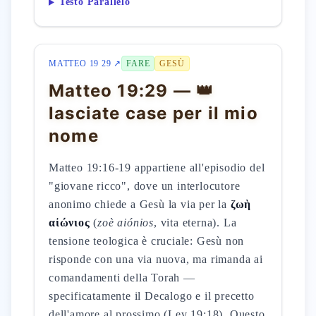
Testo Parallelo
MATTEO 19 29 ↗
FARE
GESÙ
Matteo 19:29 — 👑
lasciate case per il mio
nome
Matteo 19:16-19 appartiene all'episodio del
"giovane ricco", dove un interlocutore
anonimo chiede a Gesù la via per la
ζωὴ
αἰώνιος
(
zoè aiónios
, vita eterna). La
tensione teologica è cruciale: Gesù non
risponde con una via nuova, ma rimanda ai
comandamenti della Torah —
specificatamente il Decalogo e il precetto
dell'amore al prossimo (Lev 19:18). Questo