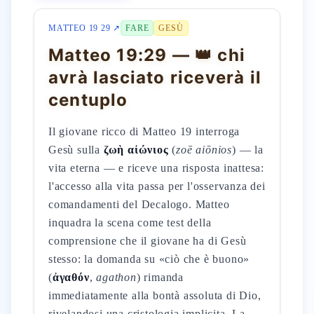
MATTEO 19 29 ↗
FARE
GESÙ
Matteo 19:29 — 👑 chi
avrà lasciato riceverà il
centuplo
Il giovane ricco di Matteo 19 interroga
Gesù sulla
ζωὴ αἰώνιος
(
zoē aiōnios
) — la
vita eterna — e riceve una risposta inattesa:
l'accesso alla vita passa per l'osservanza dei
comandamenti del Decalogo. Matteo
inquadra la scena come test della
comprensione che il giovane ha di Gesù
stesso: la domanda su «ciò che è buono»
(
ἀγαθόν
,
agathon
) rimanda
immediatamente alla bontà assoluta di Dio,
rivelandosi una cristologia implicita. La