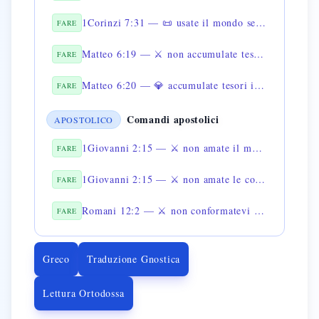
1Corinzi 7:31 — 📜 usate il mondo senza abusarne
FARE
Matteo 6:19 — ⚔️ non accumulate tesori sulla terra
FARE
Matteo 6:20 — 💎 accumulate tesori in cielo
FARE
Comandi apostolici
APOSTOLICO
1Giovanni 2:15 — ⚔️ non amate il mondo
FARE
1Giovanni 2:15 — ⚔️ non amate le cose del mondo
FARE
Romani 12:2 — ⚔️ non conformatevi a questo mondo
FARE
Greco
Traduzione Gnostica
Lettura Ortodossa