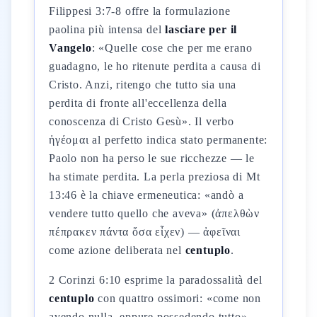
Filippesi 3:7-8 offre la formulazione
paolina più intensa del
lasciare per il
Vangelo
: «Quelle cose che per me erano
guadagno, le ho ritenute perdita a causa di
Cristo. Anzi, ritengo che tutto sia una
perdita di fronte all'eccellenza della
conoscenza di Cristo Gesù». Il verbo
ἡγέομαι al perfetto indica stato permanente:
Paolo non ha perso le sue ricchezze — le
ha stimate perdita. La perla preziosa di Mt
13:46 è la chiave ermeneutica: «andò a
vendere tutto quello che aveva» (ἀπελθὼν
πέπρακεν πάντα ὅσα εἶχεν) — ἀφεῖναι
come azione deliberata nel
centuplo
.
2 Corinzi 6:10 esprime la paradossalità del
centuplo
con quattro ossimori: «come non
avendo nulla, eppure possedendo tutto» —