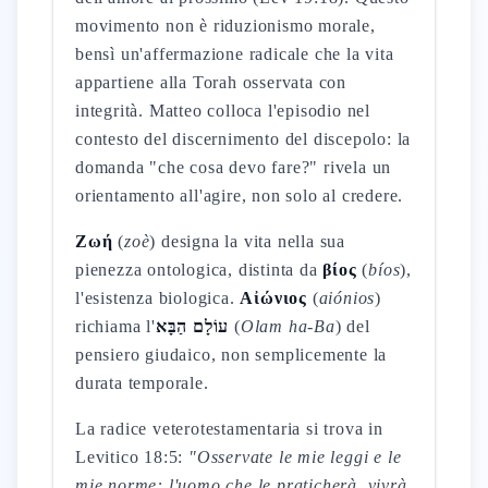
movimento non è riduzionismo morale,
bensì un'affermazione radicale che la vita
appartiene alla Torah osservata con
integrità. Matteo colloca l'episodio nel
contesto del discernimento del discepolo: la
domanda "che cosa devo fare?" rivela un
orientamento all'agire, non solo al credere.
Ζωή
(
zoè
) designa la vita nella sua
pienezza ontologica, distinta da
βίος
(
bíos
),
l'esistenza biologica.
Αἰώνιος
(
aiónios
)
richiama l'
עוֹלָם הַבָּא
(
Olam ha-Ba
) del
pensiero giudaico, non semplicemente la
durata temporale.
La radice veterotestamentaria si trova in
Levitico 18:5:
"Osservate le mie leggi e le
mie norme: l'uomo che le praticherà, vivrà