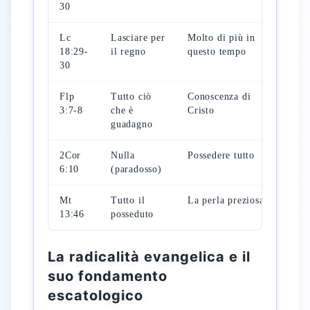
30
Lc
Lasciare per
Molto di più in
Nell
18:29-
il regno
questo tempo
30
Flp
Tutto ciò
Conoscenza di
Com
3:7-8
che è
Cristo
per
guadagno
2Cor
Nulla
Possedere tutto
Già 
6:10
(paradosso)
Mt
Tutto il
La perla preziosa
Nell
13:46
posseduto
del 
La radicalità evangelica e il
suo fondamento
escatologico