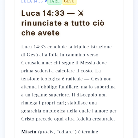
LUCA 14 33 ↗
FARE
GESÙ
Luca 14:33 — ⚔️
rinunciate a tutto ciò
che avete
Luca 14:33 conclude la triplice istruzione
di Gesù alla folla in cammino verso
Gerusalemme: chi segue il Messia deve
prima sedersi a calcolare il costo. La
tensione teologica è radicale — Gesù non
attenua l'obbligo familiare, ma lo subordina
a un legame superiore. Il discepolo non
rinnega i propri cari; stabilisce una
gerarchia ontologica nella quale l'amore per
Cristo precede ogni altra fedeltà creaturale.
Misein
(μισεῖν, "odiare") è termine