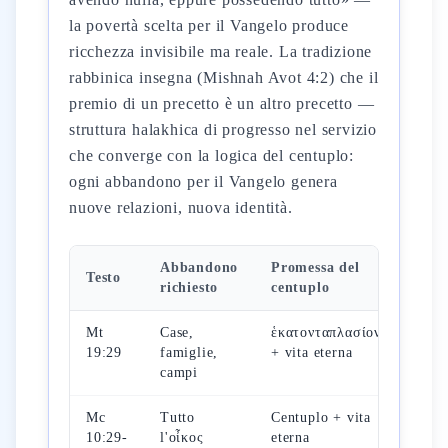
la povertà scelta per il Vangelo produce
ricchezza invisibile ma reale. La tradizione
rabbinica insegna (Mishnah Avot 4:2) che il
premio di un precetto è un altro precetto —
struttura halakhica di progresso nel servizio
che converge con la logica del centuplo:
ogni abbandono per il Vangelo genera
nuove relazioni, nuova identità.
Abbandono
Promessa del
Qua
Testo
richiesto
centuplo
real
Mt
Case,
ἑκατονταπλασίονα
Nel
19:29
famiglie,
+ vita eterna
esca
campi
Mc
Tutto
Centuplo + vita
Ora
10:29-
l'οἶκος
eterna
futu