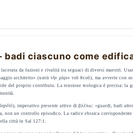
 badi ciascuno come edific
lacerata da fazioni e rivalità tra seguaci di diversi maestri. Usa
saggio architetto» (κατὰ τὴν χάριν τοῦ θεοῦ), ma avverte con so
ile del proprio contributo. La tensione teologica è precisa: la g
omunità.
lepétō
), imperativo presente attivo di βλέπω: «guardi, badi atte
ua, non un controllo episodico. La radice ebraica corrispondent
lla città in Sal 127:1.