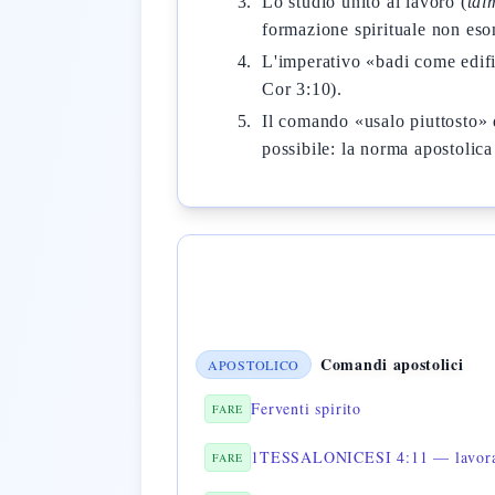
Lo studio unito al lavoro (
tal
formazione spirituale non eso
L'imperativo «badi come edific
Cor 3:10).
Il comando «usalo piuttosto» d
possibile: la norma apostolic
Comandi apostolici
APOSTOLICO
Ferventi spirito
FARE
1TESSALONICESI 4:11 — lavorar
FARE