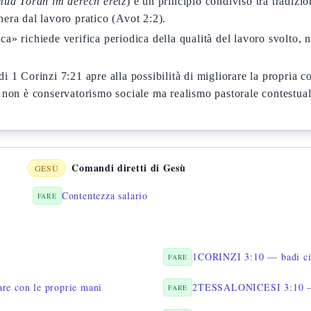
mud Torah im derech eretz
) è un principio condiviso tra tradizi
nera dal lavoro pratico (Avot 2:2).
a» richiede verifica periodica della qualità del lavoro svolto, n
i 1 Corinzi 7:21 apre alla possibilità di migliorare la propria 
a non è conservatorismo sociale ma realismo pastorale contestual
Comandi diretti di Gesù
GESÙ
Contentezza salario
FARE
1CORINZI 3:10 — badi ci
FARE
e con le proprie mani
2TESSALONICESI 3:10 — c
FARE