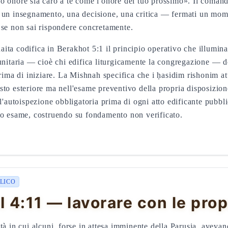
o onore sia caro a te come l'onore del tuo prossimo». Il coman
— un insegnamento, una decisione, una critica — fermati un mo
 se non sai rispondere concretamente.
aita codifica in Berakhot 5:1 il principio operativo che illumi
munitaria — cioè chi edifica liturgicamente la congregazione — 
prima di iniziare. La Mishnah specifica che i ḥasidim rishonim a
sto esteriore ma nell'esame preventivo della propria disposizio
l'autoispezione obbligatoria prima di ogni atto edificante pubbli
to esame, costruendo su fondamento non verificato.
LICO
4:11 — lavorare con le prop
tà in cui alcuni, forse in attesa imminente della Parusia, avev