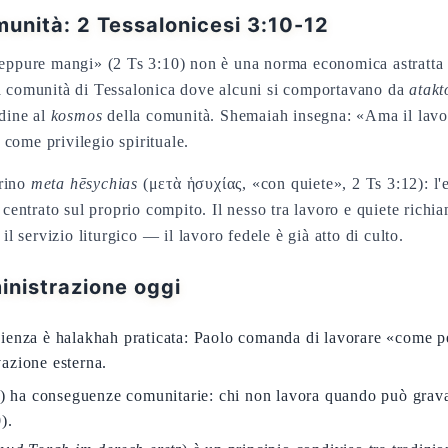
munità: 2 Tessalonicesi 3:10-12
 neppure mangi» (2 Ts 3:10) non è una norma economica astratt
la comunità di Tessalonica dove alcuni si comportavano da
atakt
rdine al
kosmos
della comunità. Shemaiah insegna: «Ama il lavo
come privilegio spirituale.
orino
meta hēsychias
(μετὰ ἡσυχίας, «con quiete», 2 Ts 3:12): l'e
è centrato sul proprio compito. Il nesso tra lavoro e quiete richi
 il servizio liturgico — il lavoro fedele è già atto di culto.
nistrazione oggi
ienza è halakhah praticata: Paolo comanda di lavorare «come pe
azione esterna.
) ha conseguenze comunitarie: chi non lavora quando può grav
).