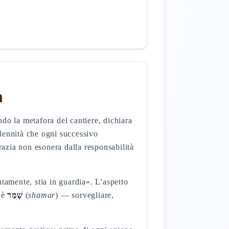
a
ndo la metafora del cantiere, dichiara
lennità che ogni successivo
razia non esonera dalla responsabilità
ntamente, stia in guardia». L'aspetto
e è
שָׁמַר
(
shamar
) — sorvegliare,