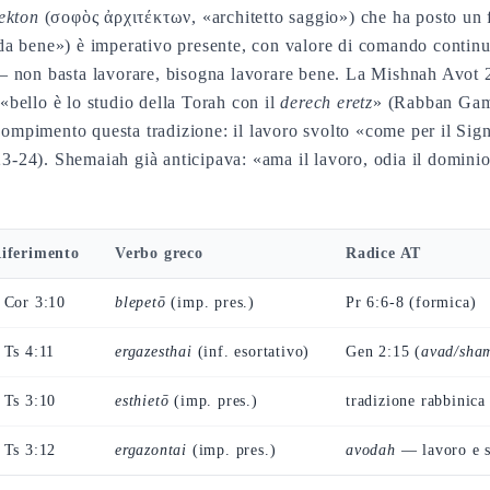
ekton
(σοφὸς ἀρχιτέκτων, «architetto saggio») che ha posto un 
a bene») è imperativo presente, con valore di comando continua
 non basta lavorare, bisogna lavorare bene. La Mishnah Avot 2:
: «bello è lo studio della Torah con il
derech eretz
» (Rabban Gamli
 compimento questa tradizione: il lavoro svolto «come per il Sig
:23-24). Shemaiah già anticipava: «ama il lavoro, odia il domin
iferimento
Verbo greco
Radice AT
 Cor 3:10
blepetō
(imp. pres.)
Pr 6:6-8 (formica)
 Ts 4:11
ergazesthai
(inf. esortativo)
Gen 2:15 (
avad/sha
 Ts 3:10
esthietō
(imp. pres.)
tradizione rabbinica
 Ts 3:12
ergazontai
(imp. pres.)
avodah
— lavoro e se