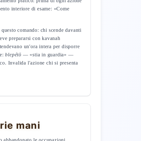
damento pratico: prima di ogni azione
mento interiore di esame: «Come
na questo comando: chi scende davanti
deve prepararsi con kavanah
ttendevano un'ora intera per disporre
ne:
blepétō
— «stia in guardia» —
co. Invalida l'azione chi si presenta
rie mani
ano abbandonato le occupazioni