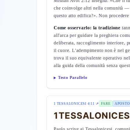
Mišnah Avot 2:12 insegna: «Che il tu
che coinvolge altri nella comunità 
questo atto edifica?». Non procedere
Come osservarlo: la tradizione
tann
all'arca per guidare la preghiera co
deliberata, raccoglimento interiore, 
il cuore. L'adempimento non è nel ge
trova il suo equivalente operativo nel
alla guida della comunità senza ques
Testo Parallelo
1 TESSALONICESI 4:11 ↗
FARE
APOSTO
1TESSALONICESI 
Paolo scrive ai Tessalonicesi, comuni