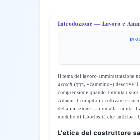
Introduzione — Lavoro e Amm
IN Q
Il tema del lavoro-amministrazione ne
derech
(דֶּרֶךְ, «cammino») descrive il comportamento fedele come percorso praticato quotidianamente, e Paolo eredita questa
comprensione quando formula i suoi c
Adamo il compito di coltivare e custo
della creazione — non alla caduta. L
modello di laboriosità che anticipa i 
L'etica del costruttore s