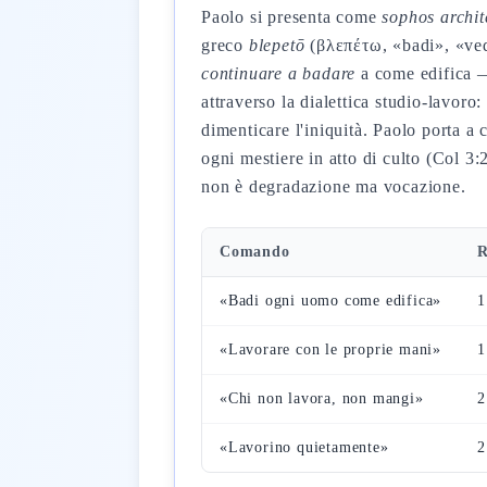
Paolo si presenta come
sophos archit
greco
blepetō
(βλεπέτω, «badi», «ved
continuare a badare
a come edifica —
attraverso la dialettica studio-lavoro
dimenticare l'iniquità. Paolo porta a
ogni mestiere in atto di culto (Col 3
non è degradazione ma vocazione.
Comando
R
«Badi ogni uomo come edifica»
1
«Lavorare con le proprie mani»
1
«Chi non lavora, non mangi»
2
«Lavorino quietamente»
2