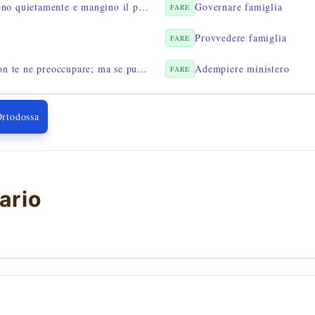
2TESSALONICESI 3:12 — lavorino quietamente e mangino il proprio pane
Governare famiglia
FARE
Provvedere famiglia
FARE
1CORINZI 7:21 — sei schiavo? non te ne preoccupare; ma se puoi, usane
Adempiere ministero
FARE
Ortodossa
ario