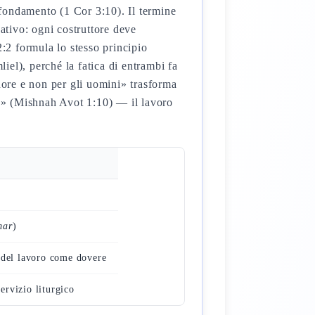
fondamento (1 Cor 3:10). Il termine
tivo: ogni costruttore deve
2 formula lo stesso principio
el), perché la fatica di entrambi fa
nore e non per gli uomini» trasforma
io» (Mishnah Avot 1:10) — il lavoro
mar
)
 del lavoro come dovere
rvizio liturgico