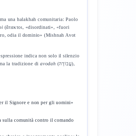
a ma una halakhah comunitaria: Paolo
oi
(ἄτακτοι, «disordinati», «fuori
ro, odia il dominio» (Mishnah Avot
spressione indica non solo il silenzio
ama la tradizione di
avodah
(עֲבוֹדָה),
r il Signore e non per gli uomini»
a sulla comunità contro il comando