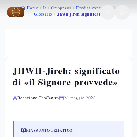
Home
It
Ortoprassi
Eredita continuita
Vai al contenuto principale
Vai al contenuto principale
Vai al contenuto principale
Jhwh jireh significato
Glossario
JHWH-Jireh: significato
di «il Signore provvede»
Redazione TeoCentro
26 maggio 2026
RIASSUNTO TEMATICO