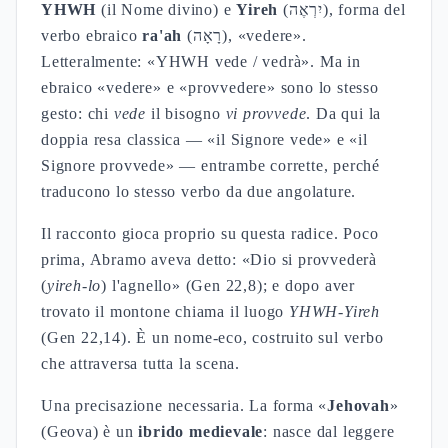
YHWH
(il Nome divino) e
Yireh
(יִרְאֶה), forma del
verbo ebraico
ra'ah
(רָאָה), «vedere».
Letteralmente: «YHWH vede / vedrà». Ma in
ebraico «vedere» e «provvedere» sono lo stesso
gesto: chi
vede
il bisogno
vi provvede
. Da qui la
doppia resa classica — «il Signore vede» e «il
Signore provvede» — entrambe corrette, perché
traducono lo stesso verbo da due angolature.
Il racconto gioca proprio su questa radice. Poco
prima, Abramo aveva detto: «Dio si provvederà
(
yireh-lo
) l'agnello» (Gen 22,8); e dopo aver
trovato il montone chiama il luogo
YHWH-Yireh
(Gen 22,14). È un nome-eco, costruito sul verbo
che attraversa tutta la scena.
Una precisazione necessaria. La forma «
Jehovah
»
(Geova) è un
ibrido medievale
: nasce dal leggere