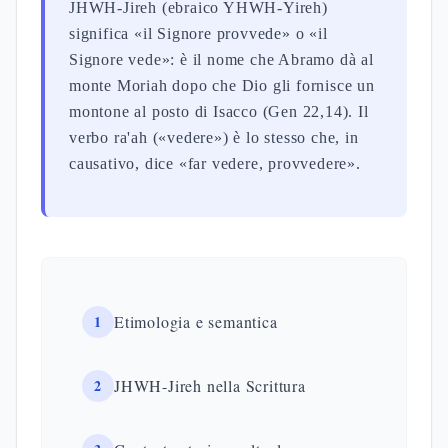
JHWH-Jireh (ebraico YHWH-Yireh)
significa «il Signore provvede» o «il
Signore vede»: è il nome che Abramo dà al
monte Moriah dopo che Dio gli fornisce un
montone al posto di Isacco (Gen 22,14). Il
verbo ra'ah («vedere») è lo stesso che, in
causativo, dice «far vedere, provvedere».
1
Etimologia e semantica
2
JHWH-Jireh nella Scrittura