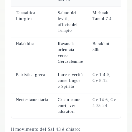
Tannaitica
Salmo dei
Mishnah
liturgica
leviti,
Tamid 7:4
ufficio del
Tempio
Halakhica
Kavanah
Berakhot
orientata
30b
verso
Gerusalemme
Patristica greca
Luce e verità
Gv 1:4-5;
come Logos
Gv 8:12
e Spirito
Neotestamentaria
Cristo come
Gv 14:6; Gv
emet, veri
4:23-24
adoratori
Il movimento del Sal 43 è chiaro: