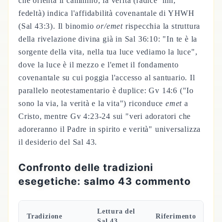
che orienta il cammino, la verità (radice ʾmn,
fedeltà) indica l'affidabilità covenantale di YHWH
(Sal 43:3). Il binomio
or/emet
rispecchia la struttura
della rivelazione divina già in Sal 36:10: "In te è la
sorgente della vita, nella tua luce vediamo la luce",
dove la luce è il mezzo e l'emet il fondamento
covenantale su cui poggia l'accesso al santuario. Il
parallelo neotestamentario è duplice: Gv 14:6 ("Io
sono la via, la verità e la vita") riconduce
emet
a
Cristo, mentre Gv 4:23-24 sui "veri adoratori che
adoreranno il Padre in spirito e verità" universalizza
il desiderio del Sal 43.
Confronto delle tradizioni
esegetiche: salmo 43 commento
Lettura del
Tradizione
Riferimento
Sal 43