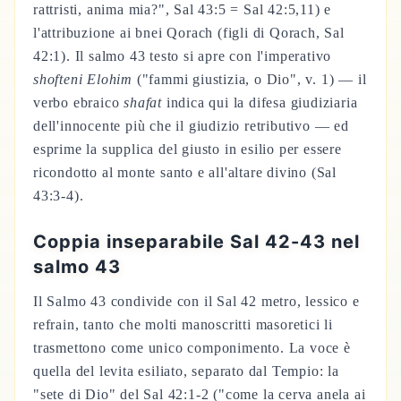
rattristi, anima mia?", Sal 43:5 = Sal 42:5,11) e
l'attribuzione ai bnei Qorach (figli di Qorach, Sal
42:1). Il salmo 43 testo si apre con l'imperativo
shofteni Elohim
("fammi giustizia, o Dio", v. 1) — il
verbo ebraico
shafat
indica qui la difesa giudiziaria
dell'innocente più che il giudizio retributivo — ed
esprime la supplica del giusto in esilio per essere
ricondotto al monte santo e all'altare divino (Sal
43:3-4).
Coppia inseparabile Sal 42-43 nel
salmo 43
Il Salmo 43 condivide con il Sal 42 metro, lessico e
refrain, tanto che molti manoscritti masoretici li
trasmettono come unico componimento. La voce è
quella del levita esiliato, separato dal Tempio: la
"sete di Dio" del Sal 42:1-2 ("come la cerva anela ai