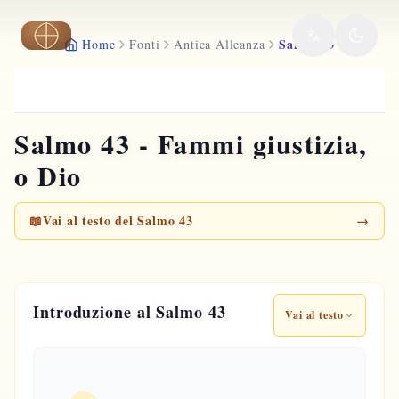
Vai al contenuto principale
Salmo 43
Home
Fonti
Antica Alleanza
Salmo 43 - Fammi giustizia,
o Dio
📖
Vai al testo del Salmo 43
→
Introduzione al Salmo 43
Vai al testo