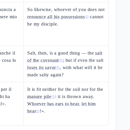
nuncia a
So likewise, whoever of you does not
ssere mio
renounce all his possessions
cannot
ⓘ
be my disciple.
anche il
Salt, then, is a good thing — the
salt
e cosa lo
of the covenant
; but if even the salt
ⓘ
loses its savor
, with what will it be
ⓘ
made salty again?
per il
It is fit neither for the soil nor for the
Chi ha
manure pile
: it is thrown away.
ⓘ
i!».
Whoever has ears to hear, let him
hear
!».
ⓘ