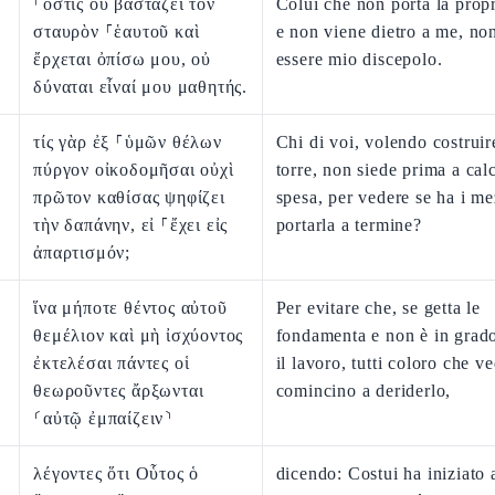
⸀ὅστις οὐ βαστάζει τὸν
Colui che non porta la prop
σταυρὸν ⸀ἑαυτοῦ καὶ
e non viene dietro a me, no
ἔρχεται ὀπίσω μου, οὐ
essere mio discepolo.
δύναται εἶναί μου μαθητής.
τίς γὰρ ἐξ ⸀ὑμῶν θέλων
Chi di voi, volendo costruir
πύργον οἰκοδομῆσαι οὐχὶ
torre, non siede prima a calc
πρῶτον καθίσας ψηφίζει
spesa, per vedere se ha i me
τὴν δαπάνην, εἰ ⸀ἔχει εἰς
portarla a termine?
ἀπαρτισμόν;
ἵνα μήποτε θέντος αὐτοῦ
Per evitare che, se getta le
θεμέλιον καὶ μὴ ἰσχύοντος
fondamenta e non è in grado
ἐκτελέσαι πάντες οἱ
il lavoro, tutti coloro che v
θεωροῦντες ἄρξωνται
comincino a deriderlo,
⸂αὐτῷ ἐμπαίζειν⸃
λέγοντες ὅτι Οὗτος ὁ
dicendo: Costui ha iniziato 