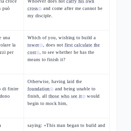
ria croce
Whoever does not
carry his own
n può
cross
and come after me cannot be
ⓘ
my disciple.
e una
Which of you, wishing to build a
olare la
tower
, does not
first calculate the
ⓘ
zzi per
cost
, to see whether he has the
ⓘ
means to finish it?
Otherwise, having laid the
 di finire
foundation
and being unable to
ⓘ
edono
finish, all
those who see it
would
ⓘ
begin to mock him,
a
saying: «This man began to build and