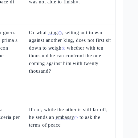
pace di
was not able to finish».
n guerra
Or what
king
, setting out to war
ⓘ
e prima a
against another king, does not first sit
 con
down to
weigh
whether with ten
ⓘ
ne
thousand he can confront the one
coming against him with twenty
thousand?
ra
If not, while the other is still far off,
ceria per
he sends an
embassy
to ask the
ⓘ
terms of peace.