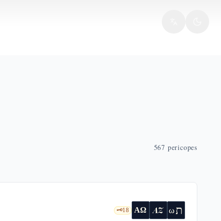
567
pericopes
ת
AZ
ω
ΑΩ
🗝️
18