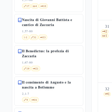
🔗
17
📜
4
🗝️
10
Nascita di Giovanni Battista e
cantico di Zaccaria
31
1,57-80
🗝️
2
📜
1
✨
1
🔗
31
🗝️
33
Il Benedictus: la profezia di
Zaccaria
1,67-80
🔗
19
🗝️
21
Il censimento di Augusto e la
nascita a Betlemme
32
2,1-7
🗝️
1
🔗
9
🗝️
16