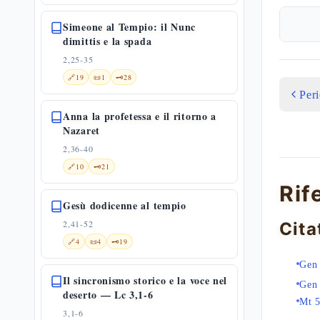
Simeone al Tempio: il Nunc
dimittis e la spada
2,25-35
🔗
19
📜
1
🗝️
28
Per
Anna la profetessa e il ritorno a
Nazaret
2,36-40
🔗
10
🗝️
21
Rif
Gesù dodicenne al tempio
2,41-52
Cita
🔗
4
📜
4
🗝️
19
Gen
Il sincronismo storico e la voce nel
Gen
deserto — Lc 3,1-6
Mt 5
3,1-6