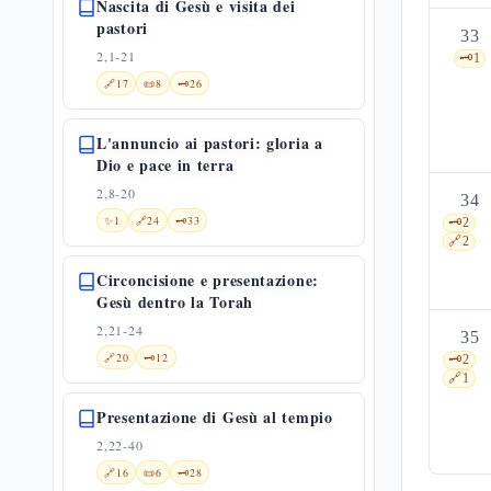
Nascita di Gesù e visita dei
pastori
33
2,1-21
🗝️
1
🔗
17
📜
8
🗝️
26
L'annuncio ai pastori: gloria a
Dio e pace in terra
2,8-20
34
✨
1
🔗
24
🗝️
33
🗝️
2
🔗
2
Circoncisione e presentazione:
Gesù dentro la Torah
2,21-24
35
🔗
20
🗝️
12
🗝️
2
🔗
1
Presentazione di Gesù al tempio
2,22-40
🔗
16
📜
6
🗝️
28