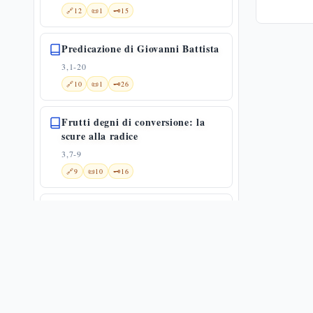
🔗
12
📜
1
🗝️
15
Predicazione di Giovanni Battista
3,1-20
🔗
10
📜
1
🗝️
26
Frutti degni di conversione: la
scure alla radice
3,7-9
🔗
9
📜
10
🗝️
16
Catechesi di Yochanan — Lc 3,10-
14
3,10-14
🔗
10
📜
12
🗝️
17
«Io vi battezzo con acqua»:
Giovanni non è il Messia