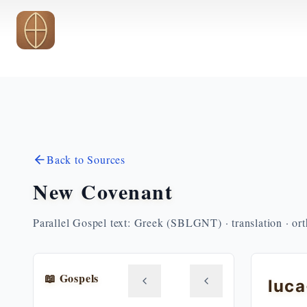
Skip to main content
Back to Sources
New Covenant
Parallel Gospel text: Greek (SBLGNT) · translation · or
📖 Gospels
luc