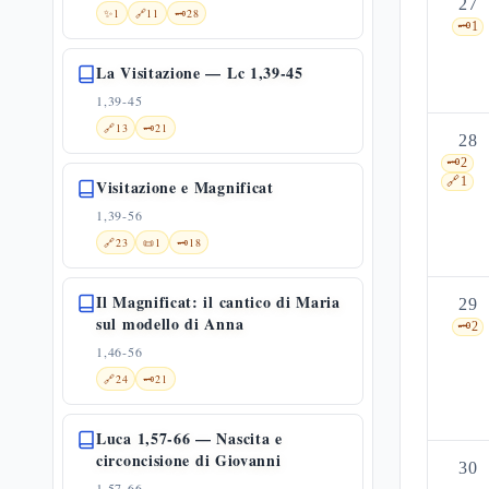
27
✨
1
🔗
11
🗝️
28
🗝️
1
La Visitazione — Lc 1,39-45
1,39-45
🔗
13
🗝️
21
28
🗝️
2
🔗
1
Visitazione e Magnificat
1,39-56
🔗
23
📜
1
🗝️
18
Il Magnificat: il cantico di Maria
29
sul modello di Anna
🗝️
2
1,46-56
🔗
24
🗝️
21
Luca 1,57-66 — Nascita e
circoncisione di Giovanni
30
1,57-66