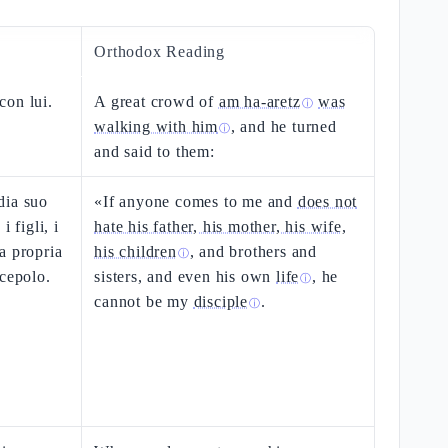
Orthodox Reading
con lui.
A great crowd of
am ha-aretz
was
ⓘ
walking with him
, and he turned
ⓘ
and said to them:
dia suo
«If anyone comes to me and
does not
 figli, i
hate his father, his mother, his wife,
la propria
his children
, and brothers and
ⓘ
scepolo.
sisters, and even his own
life
, he
ⓘ
cannot be my
disciple
.
ⓘ