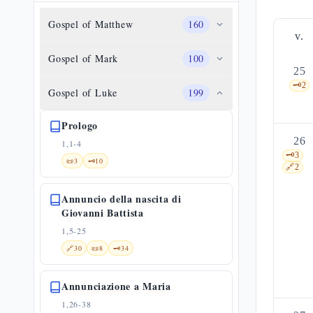
Gospel of Matthew
160
v.
Gospel of Mark
100
25
🗝️
2
Gospel of Luke
199
Prologo
26
1,1-4
🗝️
3
📜
3
🗝️
10
🔗
2
Annuncio della nascita di
Giovanni Battista
1,5-25
🔗
30
📜
8
🗝️
34
Annunciazione a Maria
1,26-38