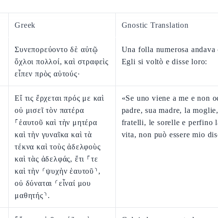
Greek
Gnostic Translation
Συνεπορεύοντο δὲ αὐτῷ
Una folla numerosa andava 
ὄχλοι πολλοί, καὶ στραφεὶς
Egli si voltò e disse loro:
εἶπεν πρὸς αὐτούς·
Εἴ τις ἔρχεται πρός με καὶ
«Se uno viene a me e non o
οὐ μισεῖ τὸν πατέρα
padre, sua madre, la moglie, i
⸀ἑαυτοῦ καὶ τὴν μητέρα
fratelli, le sorelle e perfino 
καὶ τὴν γυναῖκα καὶ τὰ
vita, non può essere mio di
τέκνα καὶ τοὺς ἀδελφοὺς
καὶ τὰς ἀδελφάς, ἔτι ⸀τε
καὶ τὴν ⸂ψυχὴν ἑαυτοῦ⸃,
οὐ δύναται ⸂εἶναί μου
μαθητής⸃.