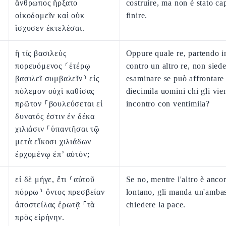
ἄνθρωπος ἤρξατο
costruire, ma non è stato ca
οἰκοδομεῖν καὶ οὐκ
finire.
ἴσχυσεν ἐκτελέσαι.
ἢ τίς βασιλεὺς
Oppure quale re, partendo i
πορευόμενος ⸂ἑτέρῳ
contro un altro re, non sied
βασιλεῖ συμβαλεῖν⸃ εἰς
esaminare se può affrontare
πόλεμον οὐχὶ καθίσας
diecimila uomini chi gli vie
πρῶτον ⸀βουλεύσεται εἰ
incontro con ventimila?
δυνατός ἐστιν ἐν δέκα
χιλιάσιν ⸀ὑπαντῆσαι τῷ
μετὰ εἴκοσι χιλιάδων
ἐρχομένῳ ἐπ’ αὐτόν;
εἰ δὲ μήγε, ἔτι ⸂αὐτοῦ
Se no, mentre l'altro è anco
πόρρω⸃ ὄντος πρεσβείαν
lontano, gli manda un'ambas
ἀποστείλας ἐρωτᾷ ⸀τὰ
chiedere la pace.
πρὸς εἰρήνην.