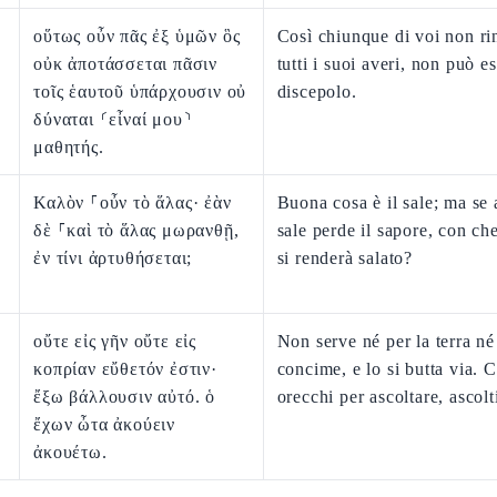
οὕτως οὖν πᾶς ἐξ ὑμῶν ὃς
Così chiunque di voi non ri
οὐκ ἀποτάσσεται πᾶσιν
tutti i suoi averi, non può e
τοῖς ἑαυτοῦ ὑπάρχουσιν οὐ
discepolo.
δύναται ⸂εἶναί μου⸃
μαθητής.
Καλὸν ⸀οὖν τὸ ἅλας· ἐὰν
Buona cosa è il sale; ma se 
δὲ ⸀καὶ τὸ ἅλας μωρανθῇ,
sale perde il sapore, con ch
ἐν τίνι ἀρτυθήσεται;
si renderà salato?
οὔτε εἰς γῆν οὔτε εἰς
Non serve né per la terra né 
κοπρίαν εὔθετόν ἐστιν·
concime, e lo si butta via. 
ἔξω βάλλουσιν αὐτό. ὁ
orecchi per ascoltare, ascolt
ἔχων ὦτα ἀκούειν
ἀκουέτω.