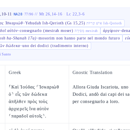
,10-11
·
·
·
//
Mt 26,14-16
·
Lc 22,3-6
NA28
77
/
96
ας Ἰσκαριώθ
Yehudah Ish-Qerioth (Gs 15,25)
=
אִישׁ קְרִיּוֹת Ish-Qerioth
δοῖ αὐτόν
consegnarlo (mesirah moser)
ἀργύριον
dena
=
מְסִירָה mesirah
=
osh ha-Shanah 17a)
mosorim non hanno parte nel mondo futuro
εὐ
=
τῶν δώδεκα
uno dei dodici (tradimento interno)
=
ì Santo
Greek
Gnostic Translation
⸀Καὶ Ἰούδας ⸂Ἰσκαριὼθ
Allora Giuda Iscariota, uno
ὁ⸃ εἷς τῶν δώδεκα
Dodici, andò dai capi dei sa
ἀπῆλθεν πρὸς τοὺς
per consegnarlo a loro.
ἀρχιερεῖς ἵνα αὐτὸν
⸂παραδοῖ αὐτοῖς⸃.