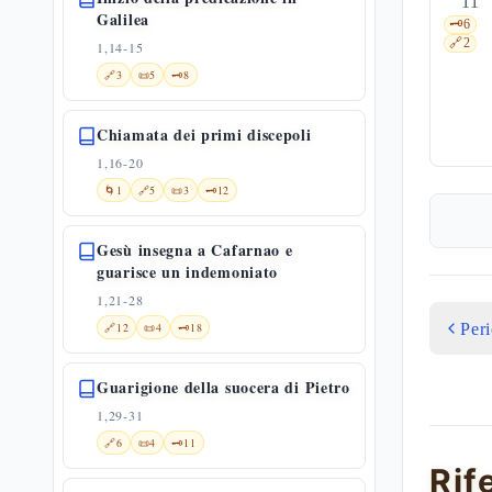
11
Galilea
🗝️
6
🔗
2
1,14-15
🔗
3
📜
5
🗝️
8
Chiamata dei primi discepoli
1,16-20
🌀
1
🔗
5
📜
3
🗝️
12
Gesù insegna a Cafarnao e
guarisce un indemoniato
1,21-28
Per
🔗
12
📜
4
🗝️
18
Guarigione della suocera di Pietro
1,29-31
🔗
6
📜
4
🗝️
11
Rif