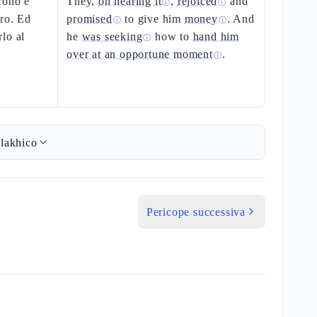
arono e
They,
on hearing it
,
rejoiced
and
ⓘ
ⓘ
aro. Ed
promised
to give him
money
. And
ⓘ
ⓘ
lo al
he
was seeking
how to
hand him
ⓘ
over at an opportune moment
.
ⓘ
lakhico
Pericope successiva