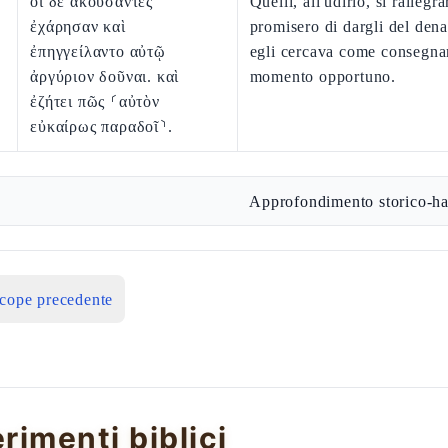
οἱ δὲ ἀκούσαντες
Quelli, all'udirlo, si rallegr
ἐχάρησαν καὶ
promisero di dargli del den
ἐπηγγείλαντο αὐτῷ
egli cercava come consegnar
ἀργύριον δοῦναι. καὶ
momento opportuno.
ἐζήτει πῶς ⸂αὐτὸν
εὐκαίρως παραδοῖ⸃.
Approfondimento storico-ha
icope precedente
erimenti biblici