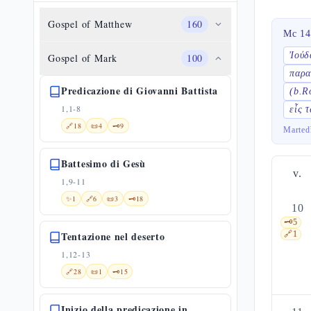
Gospel of Matthew
160
Mc 14
Ἰούδ
Gospel of Mark
100
παρα
Predicazione di Giovanni Battista
(b.R
1,1-8
εἷς 
🔗
18
📜
4
🗝️
9
Marted
Battesimo di Gesù
v.
1,9-11
✨
1
🔗
6
📜
3
🗝️
18
10
🗝️
5
Tentazione nel deserto
🔗
1
1,12-13
🔗
28
📜
1
🗝️
15
Inizio della predicazione in