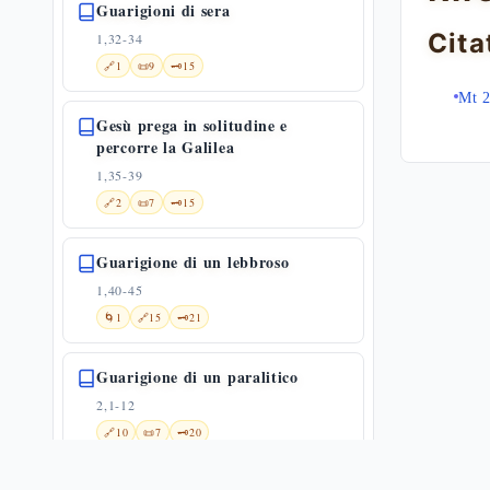
Guarigioni di sera
Cita
1,32-34
🔗
1
📜
9
🗝️
15
Mt 
Gesù prega in solitudine e
percorre la Galilea
1,35-39
🔗
2
📜
7
🗝️
15
Guarigione di un lebbroso
1,40-45
🌀
1
🔗
15
🗝️
21
Guarigione di un paralitico
2,1-12
🔗
10
📜
7
🗝️
20