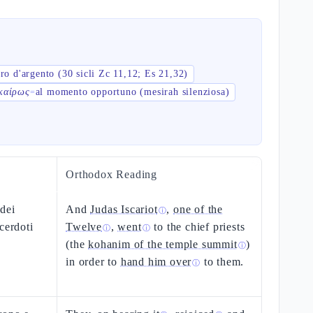
ro d'argento (30 sicli Zc 11,12; Es 21,32)
καίρως
al momento opportuno (mesirah silenziosa)
=
Orthodox Reading
 dei
And
Judas Iscariot
,
one of the
ⓘ
cerdoti
Twelve
,
went
to the chief priests
ⓘ
ⓘ
(the
kohanim of the temple summit
)
ⓘ
in order to
hand him over
to them.
ⓘ