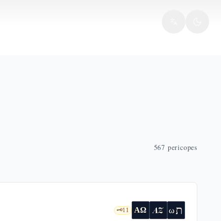
567
pericopes
ת
AZ
ω
ΑΩ
🗝️
11