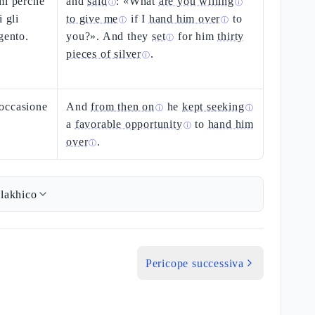
mi perché
and
said
: «What
are you willing
ⓘ
ⓘ
 gli
to give me
if I
hand him over
to
ⓘ
ⓘ
gento.
you?». And they
set
for him
thirty
ⓘ
pieces of silver
.
ⓘ
occasione
And
from then on
he
kept seeking
ⓘ
ⓘ
a
favorable opportunity
to
hand him
ⓘ
over
.
ⓘ
lakhico
Pericope successiva