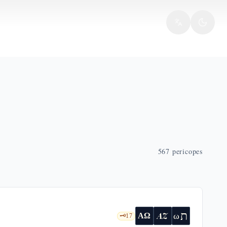
567
pericopes
ת
AZ
ω
ΑΩ
🗝️
17