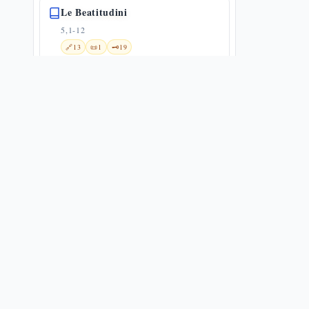
Le Beatitudini
5,1-12
🔗
13
📜
1
🗝️
19
Sale della terra e luce del mondo
5,13-16
🔗
19
🗝️
19
Gesù e la Legge
5,17-20
🔗
1
📜
3
🗝️
20
La prima antitesi: l'ira alla radice
dell'omicidio — Mt 5,21-26
5,21-26
🌀
1
🔗
8
📜
5
🗝️
20