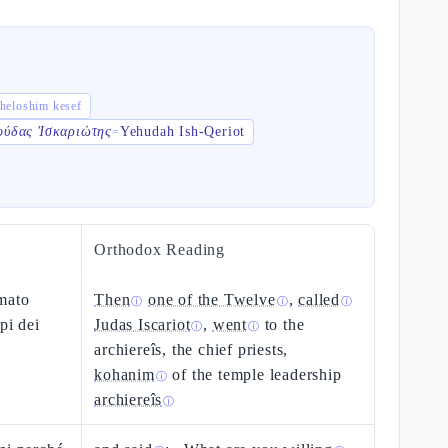
שְׁלֹשִׁים כֶּ sheloshim kesef
ούδας Ἰσκαριώτης
Yehudah Ish-Qeriot
=
Orthodox Reading
amato
Then
one of the Twelve
,
called
ⓘ
ⓘ
ⓘ
pi dei
Judas Iscariot
,
went
to the
ⓘ
ⓘ
archiereîs, the chief priests,
kohanim
of the temple leadership
ⓘ
archiereîs
ⓘ