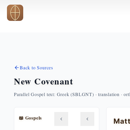
Skip to main content
Back to Sources
New Covenant
Parallel Gospel text: Greek (SBLGNT) · translation · or
📖 Gospels
Mat