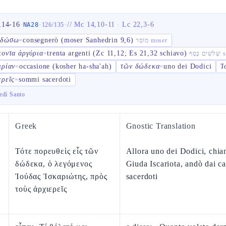
,14-16
·
·
·
//
Mc 14,10-11
·
Lc 22,3-6
NA28
126
/
135
αδώσω
consegnerò (moser Sanhedrin 9,6)
=
מוֹסֵר moser
κοντα ἀργύρια
trenta argenti (Zc 11,12; Es 21,32 schiavo)
=
סֶף
ιρίαν
occasione (kosher ha-sha'ah)
τῶν δώδεκα
uno dei Dodici
Ἰ
=
=
ερεῖς
sommi sacerdoti
=
edì Santo
Greek
Gnostic Translation
Τότε πορευθεὶς εἷς τῶν
Allora uno dei Dodici, chi
δώδεκα, ὁ λεγόμενος
Giuda Iscariota, andò dai ca
Ἰούδας Ἰσκαριώτης, πρὸς
sacerdoti
τοὺς ἀρχιερεῖς