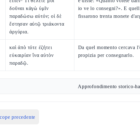
εἶπεν· Τί θέλετέ μοι
e disse: «Quanto volete dar
δοῦναι κἀγὼ ὑμῖν
io ve lo consegni?». E quelli
παραδώσω αὐτόν; οἱ δὲ
fissarono trenta monete d'ar
ἔστησαν αὐτῷ τριάκοντα
ἀργύρια.
καὶ ἀπὸ τότε ἐζήτει
Da quel momento cercava l'
εὐκαιρίαν ἵνα αὐτὸν
propizia per consegnarlo.
παραδῷ.
Approfondimento storico-ha
icope precedente