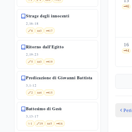
15
🗝️
6
Strage degli innocenti
2,16-18
🔗
8
📜
3
🗝️
17
16
Ritorno dall'Egitto
🗝️
4
2,19-23
🔗
5
📜
3
🗝️
19
Predicazione di Giovanni Battista
3,1-12
🔗
2
📜
4
🗝️
15
Battesimo di Gesù
Per
3,13-17
✨
1
🔗
19
📜
5
🗝️
16