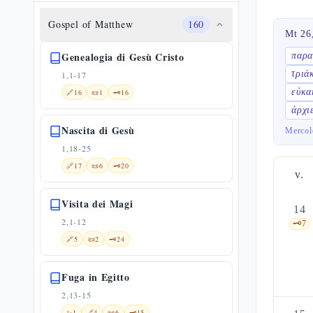
Gospel of Matthew
160
Mt 26
Genealogia di Gesù Cristo
παρ
τριά
1,1-17
εὐκα
🔗
16
📜
1
🗝️
16
ἀρχι
Nascita di Gesù
Mercol
1,18-25
🔗
17
📜
6
🗝️
20
v.
Visita dei Magi
14
2,1-12
🗝️
7
🔗
5
📜
2
🗝️
24
Fuga in Egitto
2,13-15
✨
1
🔗
4
📜
6
🗝️
15