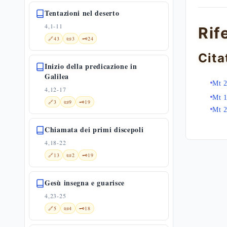
Tentazioni nel deserto
4,1-11
Rif
🔗
43
📜
3
🗝️
24
Cita
Inizio della predicazione in
Galilea
Mt 2
4,12-17
Mt 
🔗
3
📜
9
🗝️
19
Mt 2
Chiamata dei primi discepoli
4,18-22
🔗
13
📜
2
🗝️
19
Gesù insegna e guarisce
4,23-25
🔗
5
📜
4
🗝️
18