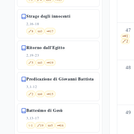
Strage degli innocenti
2,16-18
47
🔗
8
📜
3
🗝️
17
🗝️
1
🔗
2
Ritorno dall'Egitto
2,19-23
🔗
5
📜
3
🗝️
19
48
Predicazione di Giovanni Battista
3,1-12
🔗
2
📜
4
🗝️
15
Battesimo di Gesù
49
3,13-17
✨
1
🔗
19
📜
5
🗝️
16