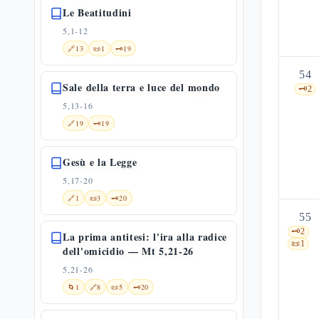
Le Beatitudini
5,1-12
🔗
13
📜
1
🗝️
19
54
Sale della terra e luce del mondo
🗝️
2
5,13-16
🔗
19
🗝️
19
Gesù e la Legge
5,17-20
🔗
1
📜
3
🗝️
20
55
🗝️
2
La prima antitesi: l'ira alla radice
📜
1
dell'omicidio — Mt 5,21-26
5,21-26
🌀
1
🔗
8
📜
5
🗝️
20