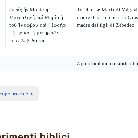
ἐν αἷς ἦν Μαρία ἡ
Tra di esse Maria di Màgdal
Μαγδαληνὴ καὶ Μαρία ἡ
madre di Giacomo e di Gius
τοῦ Ἰακώβου καὶ ⸀Ἰωσὴφ
madre dei figli di Zebedeo.
μήτηρ καὶ ἡ μήτηρ τῶν
υἱῶν Ζεβεδαίου.
Approfondimento storico-ha
icope precedente
erimenti biblici