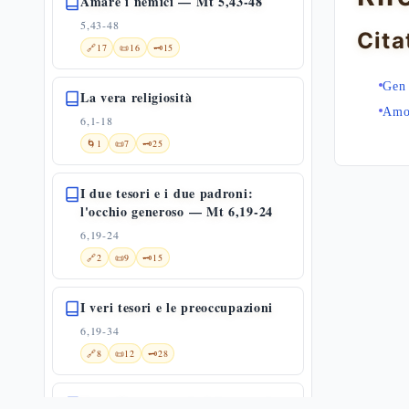
Amare i nemici — Mt 5,43-48
5,43-48
Cita
🔗
17
📜
16
🗝️
15
Gen 
La vera religiosità
Amo
6,1-18
🌀
1
📜
7
🗝️
25
I due tesori e i due padroni:
l'occhio generoso — Mt 6,19-24
6,19-24
🔗
2
📜
9
🗝️
15
I veri tesori e le preoccupazioni
6,19-34
🔗
8
📜
12
🗝️
28
Non affannatevi: la fiducia e il