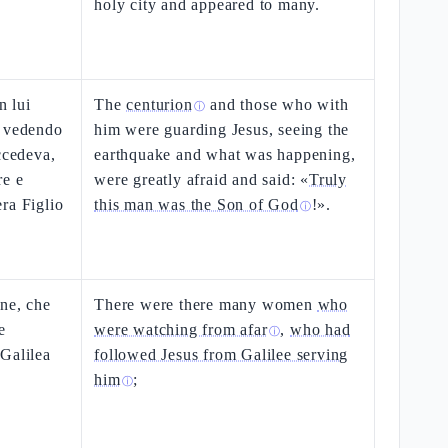
holy city and appeared to many.
n lui
The
centurion
and those who with
ⓘ
, vedendo
him were guarding Jesus, seeing the
ccedeva,
earthquake and what was happening,
re e
were greatly afraid and said: «
Truly
ra Figlio
this man was the Son of God
!».
ⓘ
ne, che
There were there many women
who
e
were watching from afar
,
who had
ⓘ
Galilea
followed Jesus from Galilee serving
him
;
ⓘ