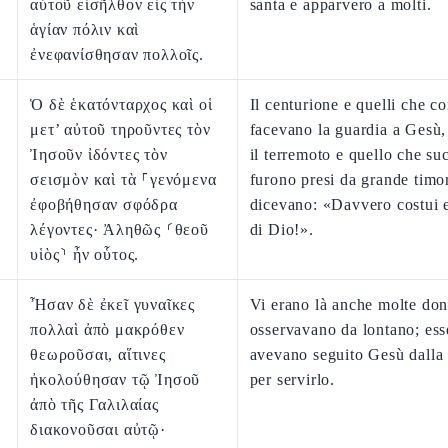
αὐτοῦ εἰσῆλθον εἰς τὴν
santa e apparvero a molti.
ἁγίαν πόλιν καὶ
ἐνεφανίσθησαν πολλοῖς.
Ὁ δὲ ἑκατόνταρχος καὶ οἱ
Il centurione e quelli che co
μετ’ αὐτοῦ τηροῦντες τὸν
facevano la guardia a Gesù
Ἰησοῦν ἰδόντες τὸν
il terremoto e quello che su
σεισμὸν καὶ τὰ ⸀γενόμενα
furono presi da grande timo
ἐφοβήθησαν σφόδρα
dicevano: «Davvero costui e
λέγοντες· Ἀληθῶς ⸂θεοῦ
di Dio!».
υἱὸς⸃ ἦν οὗτος.
Ἦσαν δὲ ἐκεῖ γυναῖκες
Vi erano là anche molte don
πολλαὶ ἀπὸ μακρόθεν
osservavano da lontano; ess
θεωροῦσαι, αἵτινες
avevano seguito Gesù dalla 
ἠκολούθησαν τῷ Ἰησοῦ
per servirlo.
ἀπὸ τῆς Γαλιλαίας
διακονοῦσαι αὐτῷ·