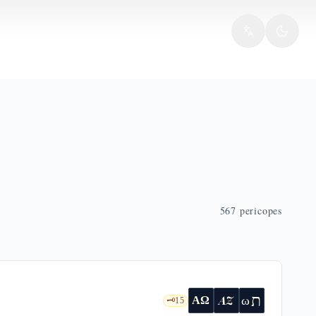
567
pericopes
ת
AZ
ω
ΑΩ
🗝️
15