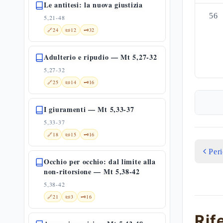
Le antitesi: la nuova giustizia
56
5,21-48
🔗
24
📜
12
🗝️
32
Adulterio e ripudio — Mt 5,27-32
5,27-32
🔗
25
📜
14
🗝️
16
I giuramenti — Mt 5,33-37
5,33-37
🔗
18
📜
15
🗝️
16
Per
Occhio per occhio: dal limite alla
non-ritorsione — Mt 5,38-42
5,38-42
🔗
21
📜
3
🗝️
16
Rif