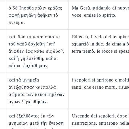
ὁ δὲ Ἰησοῦς πάλιν κράξας
Ma Gesù, gridando di nuovo
φωνῇ μεγάλῃ ἀφῆκεν τὸ
voce, emise lo spirito.
πνεῦμα.
καὶ ἰδοὺ τὸ καταπέτασμα
Ed ecco, il velo del tempio 
τοῦ ναοῦ ἐσχίσθη ⸂ἀπ’
squarciò in due, da cima a f
ἄνωθεν ἕως κάτω εἰς δύο⸃,
terra tremò, le rocce si spe
καὶ ἡ γῆ ἐσείσθη, καὶ αἱ
πέτραι ἐσχίσθησαν,
καὶ τὰ μνημεῖα
i sepolcri si aprirono e molt
ἀνεῴχθησαν καὶ πολλὰ
santi, che erano morti, risus
σώματα τῶν κεκοιμημένων
ἁγίων ⸀ἠγέρθησαν,
καὶ ἐξελθόντες ἐκ τῶν
Uscendo dai sepolcri, dopo 
μνημείων μετὰ τὴν ἔγερσιν
risurrezione, entrarono nella