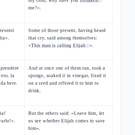
my God, why have you
forsaken
ⓘ
me?».
resenti
Some of those present, having heard
lia».
that cry, said among themselves:
«
This man is calling Elijah
».
ⓘ
 prendere
And at once one of them ran, took a
eto, la
sponge, soaked it in vinegar, fixed it
 da bere.
on a reed and offered it to him to
drink.
ia!
But the others said: «Leave him, let
varlo!».
us see whether Elijah comes to save
him».