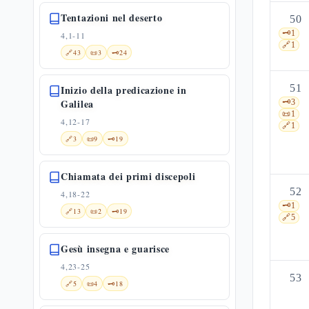
Tentazioni nel deserto
50
🗝️
1
4,1-11
🔗
1
🔗
43
📜
3
🗝️
24
51
Inizio della predicazione in
Galilea
🗝️
3
📜
1
4,12-17
🔗
1
🔗
3
📜
9
🗝️
19
Chiamata dei primi discepoli
52
4,18-22
🗝️
1
🔗
13
📜
2
🗝️
19
🔗
5
Gesù insegna e guarisce
4,23-25
53
🔗
5
📜
4
🗝️
18