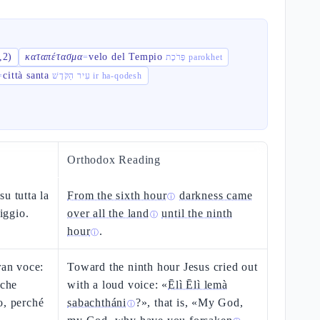
,2)
καταπέτασμα
velo del Tempio
=
פָּרֹכֶת parokhet
città santa
=
עִיר הַקֹּדֶשׁ ir ha-qodesh
Orthodox Reading
u tutta la
From the sixth hour
darkness came
ⓘ
riggio.
over all the land
until the ninth
ⓘ
hour
.
ⓘ
ran voce:
Toward the ninth hour Jesus cried out
 che
with a loud voice: «
Ēlì Ēlì lemà
o, perché
sabachtháni
?», that is, «My God,
ⓘ