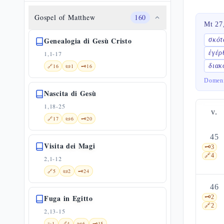
Gospel of Matthew
160
Mt 27
Genealogia di Gesù Cristo
σκότ
ἐγέρ
1,1-17
διακ
🔗
16
📜
1
🗝️
16
Domeni
Nascita di Gesù
1,18-25
v.
🔗
17
📜
6
🗝️
20
45
Visita dei Magi
🗝️
3
🔗
4
2,1-12
🔗
5
📜
2
🗝️
24
46
Fuga in Egitto
🗝️
2
🔗
2
2,13-15
✨
1
🔗
4
📜
6
🗝️
15