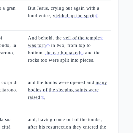
 a gran
But Jesus, crying out again with a
loud voice,
yielded up the spirit
.
ⓘ
si
And behold, the
veil of the temple
ⓘ
ondo, la
was torn
in two, from top to
ⓘ
zzarono,
bottom,
the earth quaked
and the
ⓘ
rocks too were split into pieces,
i corpi di
and the tombs were opened and
many
citarono.
bodies of the sleeping saints were
raised
,
ⓘ
la sua
and, having come out of the tombs,
 città
after his resurrection they entered the