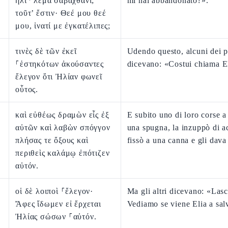
ἠλὶ⸃ λεμὰ σαβαχθάνι;
mi hai abbandonato?».
τοῦτ’ ἔστιν· Θεέ μου θεέ
μου, ἱνατί με ἐγκατέλιπες;
τινὲς δὲ τῶν ἐκεῖ
Udendo questo, alcuni dei p
⸀ἑστηκότων ἀκούσαντες
dicevano: «Costui chiama E
ἔλεγον ὅτι Ἠλίαν φωνεῖ
οὗτος.
καὶ εὐθέως δραμὼν εἷς ἐξ
E subito uno di loro corse a
αὐτῶν καὶ λαβὼν σπόγγον
una spugna, la inzuppò di ac
πλήσας τε ὄξους καὶ
fissò a una canna e gli dava
περιθεὶς καλάμῳ ἐπότιζεν
αὐτόν.
οἱ δὲ λοιποὶ ⸀ἔλεγον·
Ma gli altri dicevano: «Lasc
Ἄφες ἴδωμεν εἰ ἔρχεται
Vediamo se viene Elia a sal
Ἠλίας σώσων ⸀αὐτόν.