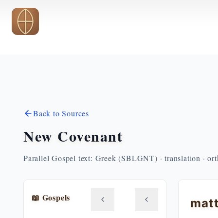
Skip to main content
Back to Sources
New Covenant
Parallel Gospel text: Greek (SBLGNT) · translation · or
📖 Gospels
mat