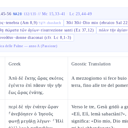
,45-56
·
·
·
//
Mc 15,33-41
·
Lc 23,44-49
NA28
132
/
135
ος
tenebra (Am 8,9)
Ἠλὶ Ἠλὶ
Dio mio (ebraico Sal 22
=
חֹשֶׁךְ choshech
=
θη σώματα τῶν ἁγίων
risurrezione santi (Ez 37,12)
πόλιν τὴν ἁγίαν
=
ονοῦσαι
donne diaconai (cfr. Lc 8,1-3)
=
ca delle Palme — anno A (Passione)
Greek
Gnostic Translation
Ἀπὸ δὲ ἕκτης ὥρας σκότος
A mezzogiorno si fece buio s
ἐγένετο ἐπὶ πᾶσαν τὴν γῆν
terra, fino alle tre del pome
ἕως ὥρας ἐνάτης.
περὶ δὲ τὴν ἐνάτην ὥραν
Verso le tre, Gesù gridò a g
⸀ἀνεβόησεν ὁ Ἰησοῦς
«Elì, Elì, lemà sabactàni?»,
φωνῇ μεγάλῃ λέγων· ⸂Ἠλὶ
significa: «Dio mio, Dio mi