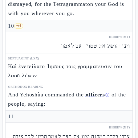
dismayed, for the Tetragrammaton your God is
with you wherever you go.
10
🗝️
1
HEBREW (MT)
ויצו יהושע את שטרי העם לאמר
SEPTUAGINT (LXX)
Καὶ ἐνετείλατο Ἰησοῦς τοῖς γραμματεῦσιν τοῦ
λαοῦ λέγων
ORTHODOX READING
And Yehoshùa commanded the
officers
of the
ⓘ
people, saying:
11
HEBREW (MT)
עברו בקרב המחנה וצוו את העם לאמר הכינו לכם צידה