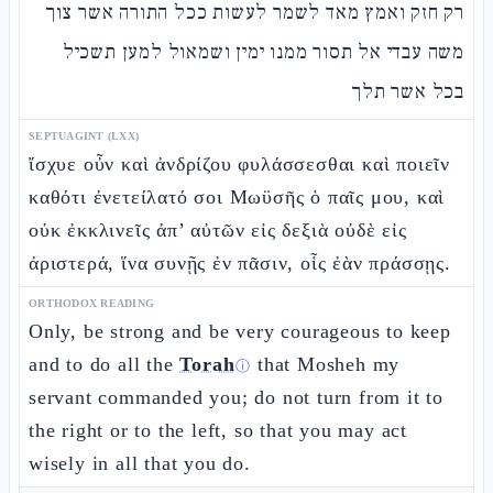
רק חזק ואמץ מאד לשמר לעשות ככל התורה אשר צוך
משה עבדי אל תסור ממנו ימין ושמאול למען תשכיל
בכל אשר תלך
SEPTUAGINT (LXX)
ἴσχυε οὖν καὶ ἀνδρίζου φυλάσσεσθαι καὶ ποιεῖν
καθότι ἐνετείλατό σοι Μωϋσῆς ὁ παῖς μου, καὶ
οὐκ ἐκκλινεῖς ἀπ’ αὐτῶν εἰς δεξιὰ οὐδὲ εἰς
ἀριστερά, ἵνα συνῇς ἐν πᾶσιν, οἷς ἐὰν πράσσῃς.
ORTHODOX READING
Only, be strong and be very courageous to keep
and to do all the
Torah
that Mosheh my
ⓘ
servant commanded you; do not turn from it to
the right or to the left, so that you may act
wisely in all that you do.