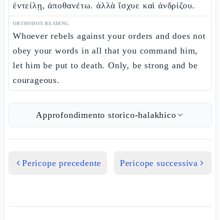
ἐντείλῃ, ἀποθανέτω. ἀλλὰ ἴσχυε καὶ ἀνδρίζου.
ORTHODOX READING
Whoever rebels against your orders and does not
obey your words in all that you command him,
let him be put to death. Only, be strong and be
courageous.
Approfondimento storico-halakhico
Pericope precedente
Pericope successiva