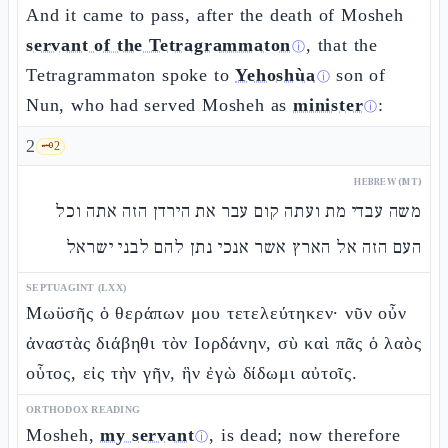
And it came to pass, after the death of Mosheh
servant of the Tetragrammaton
, that the
ⓘ
Tetragrammaton spoke to
Yehoshùa
son of
ⓘ
Nun, who had served Mosheh as
minister
:
ⓘ
2
🗝️
2
HEBREW (MT)
משה עבדי מת ועתה קום עבר את הירדן הזה אתה וכל
העם הזה אל הארץ אשר אנכי נתן להם לבני ישראל
SEPTUAGINT (LXX)
Μωϋσῆς ὁ θεράπων μου τετελεύτηκεν· νῦν οὖν
ἀναστὰς διάβηθι τὸν Ιορδάνην, σὺ καὶ πᾶς ὁ λαὸς
οὗτος, εἰς τὴν γῆν, ἣν ἐγὼ δίδωμι αὐτοῖς.
ORTHODOX READING
Mosheh,
my servant
, is dead; now therefore
ⓘ