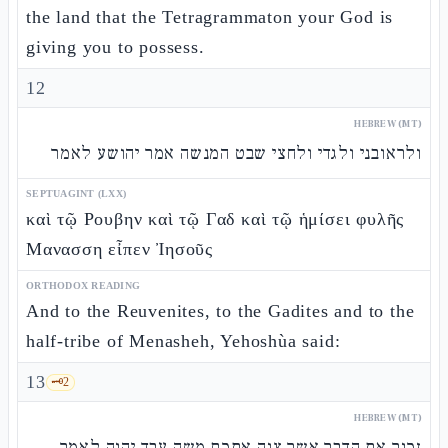
the land that the Tetragrammaton your God is
giving you to possess.
12
HEBREW (MT)
ולראובני ולגדי ולחצי שבט המנשה אמר יהושע לאמר
SEPTUAGINT (LXX)
καὶ τῷ Ρουβην καὶ τῷ Γαδ καὶ τῷ ἡμίσει φυλῆς
Μανασση εἶπεν Ἰησοῦς
ORTHODOX READING
And to the Reuvenites, to the Gadites and to the
half-tribe of Menasheh, Yehoshùa said:
13
🗝️
2
HEBREW (MT)
זכור את הדבר אשר צוה אתכם משה עבד יהוה לאמר