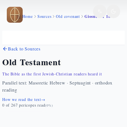
Skip to main content
Giosue 1 1 18
Home
Sources
Old covenant
Back to Sources
Old Testament
The Bible as the first Jewish-Christian readers heard it
Parallel text: Masoretic Hebrew · Septuagint · orthodox
reading
How we read the text
→
0
of
267
pericopes read
(
0
%)