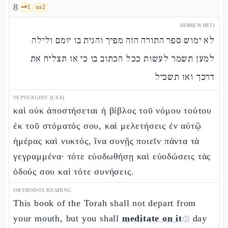
8
🗝️
1
📜
2
HEBREW (MT)
לא ימוש ספר התורה הזה מפיך והגית בו יומם ולילה
למען תשמר לעשות ככל הכתוב בו כי אז תצליח את
דרכך ואז תשכיל
SEPTUAGINT (LXX)
καὶ οὐκ ἀποστήσεται ἡ βίβλος τοῦ νόμου τούτου
ἐκ τοῦ στόματός σου, καὶ μελετήσεις ἐν αὐτῷ
ἡμέρας καὶ νυκτός, ἵνα συνῇς ποιεῖν πάντα τὰ
γεγραμμένα· τότε εὐοδωθήσῃ καὶ εὐοδώσεις τὰς
ὁδούς σου καὶ τότε συνήσεις.
ORTHODOX READING
This book of the Torah shall not depart from
your mouth, but you shall
meditate on it
day
ⓘ