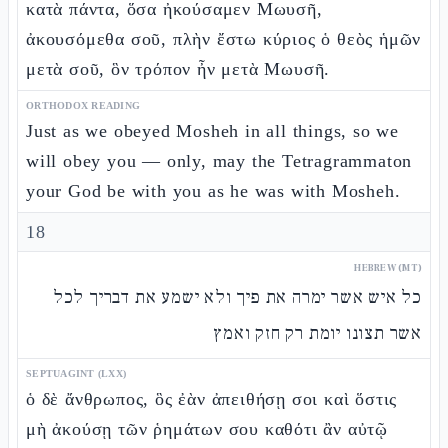
κατὰ πάντα, ὅσα ἠκούσαμεν Μωυσῆ,
ἀκουσόμεθα σοῦ, πλὴν ἔστω κύριος ὁ θεὸς ἡμῶν
μετὰ σοῦ, ὃν τρόπον ἦν μετὰ Μωυσῆ.
ORTHODOX READING
Just as we obeyed Mosheh in all things, so we
will obey you — only, may the Tetragrammaton
your God be with you as he was with Mosheh.
18
HEBREW (MT)
כל איש אשר ימרה את פיך ולא ישמע את דבריך לכל
אשר תצונו יומת רק חזק ואמץ
SEPTUAGINT (LXX)
ὁ δὲ ἄνθρωπος, ὃς ἐὰν ἀπειθήσῃ σοι καὶ ὅστις
μὴ ἀκούσῃ τῶν ῥημάτων σου καθότι ἂν αὐτῷ