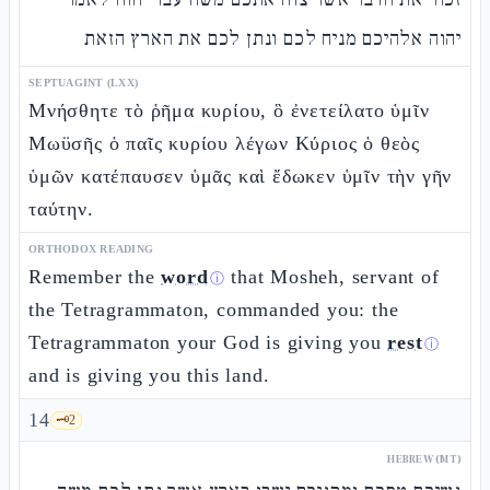
יהוה אלהיכם מניח לכם ונתן לכם את הארץ הזאת
SEPTUAGINT (LXX)
Μνήσθητε τὸ ῥῆμα κυρίου, ὃ ἐνετείλατο ὑμῖν
Μωϋσῆς ὁ παῖς κυρίου λέγων Κύριος ὁ θεὸς
ὑμῶν κατέπαυσεν ὑμᾶς καὶ ἔδωκεν ὑμῖν τὴν γῆν
ταύτην.
ORTHODOX READING
Remember the
word
that Mosheh, servant of
ⓘ
the Tetragrammaton, commanded you: the
Tetragrammaton your God is giving you
rest
ⓘ
and is giving you this land.
14
🗝️
2
HEBREW (MT)