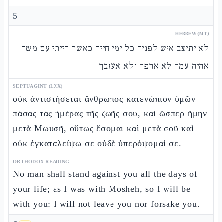
5
HEBREW (MT)
לא יתיצב איש לפניך כל ימי חייך כאשר הייתי עם משה
אהיה עמך לא ארפך ולא אעזבך
SEPTUAGINT (LXX)
οὐκ ἀντιστήσεται ἄνθρωπος κατενώπιον ὑμῶν
πάσας τὰς ἡμέρας τῆς ζωῆς σου, καὶ ὥσπερ ἤμην
μετὰ Μωυσῆ, οὕτως ἔσομαι καὶ μετὰ σοῦ καὶ
οὐκ ἐγκαταλείψω σε οὐδὲ ὑπερόψομαί σε.
ORTHODOX READING
No man shall stand against you all the days of
your life; as I was with Mosheh, so I will be
with you: I will not leave you nor forsake you.