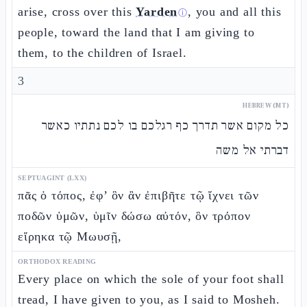
arise, cross over this
Yarden
, you and all this
ⓘ
people, toward the land that I am giving to
them, to the children of Israel.
3
HEBREW (MT)
כל מקום אשר תדרך כף רגלכם בו לכם נתתיו כאשר
דברתי אל משה
SEPTUAGINT (LXX)
πᾶς ὁ τόπος, ἐφ’ ὃν ἂν ἐπιβῆτε τῷ ἴχνει τῶν
ποδῶν ὑμῶν, ὑμῖν δώσω αὐτόν, ὃν τρόπον
εἴρηκα τῷ Μωυσῇ,
ORTHODOX READING
Every place on which the sole of your foot shall
tread, I have given to you, as I said to Mosheh.