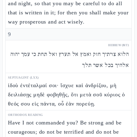
and night, so that you may be careful to do all
that is written in it; for then you shall make your
way prosperous and act wisely.
9
HEBREW (MT)
הלוא צויתיך חזק ואמץ אל תערץ ואל תחת כי עמך יהוה
אלהיך בכל אשר תלך
SEPTUAGINT (LXX)
ἰδοὺ ἐντέταλμαί σοι· ἴσχυε καὶ ἀνδρίζου, μὴ
δειλιάσῃς μηδὲ φοβηθῇς, ὅτι μετὰ σοῦ κύριος ὁ
θεός σου εἰς πάντα, οὗ ἐὰν πορεύῃ.
ORTHODOX READING
Have I not commanded you? Be strong and be
courageous; do not be terrified and do not be