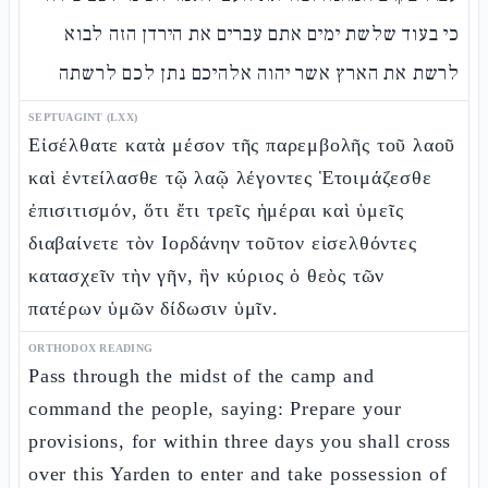
כי בעוד שלשת ימים אתם עברים את הירדן הזה לבוא
לרשת את הארץ אשר יהוה אלהיכם נתן לכם לרשתה
SEPTUAGINT (LXX)
Εἰσέλθατε κατὰ μέσον τῆς παρεμβολῆς τοῦ λαοῦ
καὶ ἐντείλασθε τῷ λαῷ λέγοντες Ἑτοιμάζεσθε
ἐπισιτισμόν, ὅτι ἔτι τρεῖς ἡμέραι καὶ ὑμεῖς
διαβαίνετε τὸν Ιορδάνην τοῦτον εἰσελθόντες
κατασχεῖν τὴν γῆν, ἣν κύριος ὁ θεὸς τῶν
πατέρων ὑμῶν δίδωσιν ὑμῖν.
ORTHODOX READING
Pass through the midst of the camp and
command the people, saying: Prepare your
provisions, for within three days you shall cross
over this Yarden to enter and take possession of