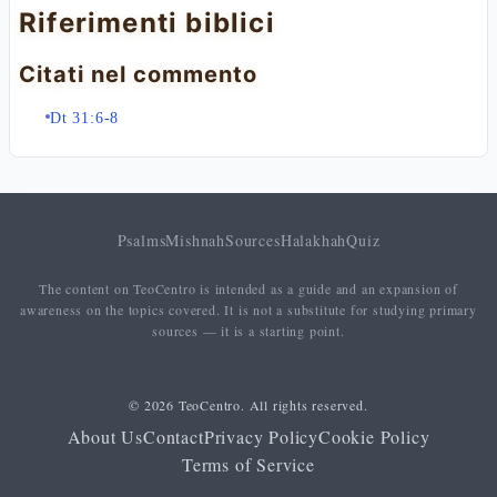
Riferimenti biblici
Citati nel commento
Dt 31:6-8
Psalms
Mishnah
Sources
Halakhah
Quiz
The content on TeoCentro is intended as a guide and an expansion of
awareness on the topics covered. It is not a substitute for studying primary
sources — it is a starting point.
© 2026 TeoCentro. All rights reserved.
About Us
Contact
Privacy Policy
Cookie Policy
Terms of Service