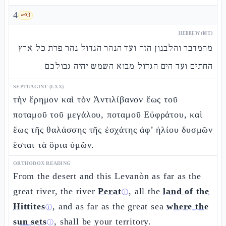
4
🗝️
3
HEBREW (MT)
מהמדבר והלבנון הזה ועד הנהר הגדול נהר פרת כל ארץ
החתים ועד הים הגדול מבוא השמש יהיה גבולכם
SEPTUAGINT (LXX)
τὴν ἔρημον καὶ τὸν Ἀντιλίβανον ἕως τοῦ
ποταμοῦ τοῦ μεγάλου, ποταμοῦ Εὐφράτου, καὶ
ἕως τῆς θαλάσσης τῆς ἐσχάτης ἀφ’ ἡλίου δυσμῶν
ἔσται τὰ ὅρια ὑμῶν.
ORTHODOX READING
From the desert and this Levanòn as far as the
great river, the river
Perat
, all the
land of the
ⓘ
Hittites
, and as far as the great sea
where the
ⓘ
sun sets
, shall be your territory.
ⓘ