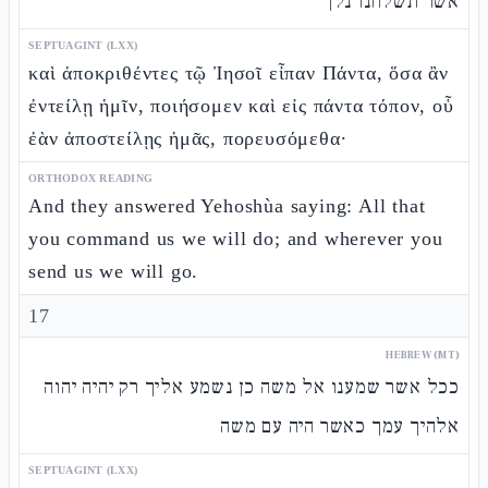
אשר תשלחנו נלך
SEPTUAGINT (LXX)
καὶ ἀποκριθέντες τῷ Ἰησοῖ εἶπαν Πάντα, ὅσα ἂν
ἐντείλῃ ἡμῖν, ποιήσομεν καὶ εἰς πάντα τόπον, οὗ
ἐὰν ἀποστείλῃς ἡμᾶς, πορευσόμεθα·
ORTHODOX READING
And they answered Yehoshùa saying: All that
you command us we will do; and wherever you
send us we will go.
17
HEBREW (MT)
ככל אשר שמענו אל משה כן נשמע אליך רק יהיה יהוה
אלהיך עמך כאשר היה עם משה
SEPTUAGINT (LXX)