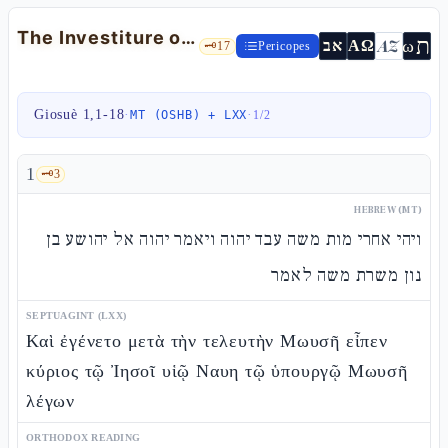
The Investiture of Joshua
ת
AZ
ω
אב
ΑΩ
🗝️
17
Pericopes
Giosuè 1,1-18
·
·
MT (OSHB) + LXX
1
/
2
1
🗝️
3
HEBREW (MT)
ויהי אחרי מות משה עבד יהוה ויאמר יהוה אל יהושע בן
נון משרת משה לאמר
SEPTUAGINT (LXX)
Καὶ ἐγένετο μετὰ τὴν τελευτὴν Μωυσῆ εἶπεν
κύριος τῷ Ἰησοῖ υἱῷ Ναυη τῷ ὑπουργῷ Μωυσῆ
λέγων
ORTHODOX READING