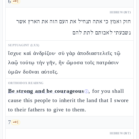
6
🗝️
1
HEBREW (MT)
חזק ואמץ כי אתה תנחיל את העם הזה את הארץ אשר
נשבעתי לאבותם לתת להם
SEPTUAGINT (LXX)
ἴσχυε καὶ ἀνδρίζου· σὺ γὰρ ἀποδιαστελεῖς τῷ
λαῷ τούτῳ τὴν γῆν, ἣν ὤμοσα τοῖς πατράσιν
ὑμῶν δοῦναι αὐτοῖς.
ORTHODOX READING
Be strong and be courageous
, for you shall
ⓘ
cause this people to inherit the land that I swore
to their fathers to give to them.
7
🗝️
1
HEBREW (MT)