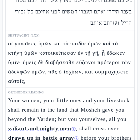
נשיכם טפכם ומקניכם ישבו בארץ אשר נתן לכם משה
בעבר הירדן ואתם תעברו חמשים לפני אחיכם כל גבורי
החיל ועזרתם אותם
SEPTUAGINT (LXX)
αἱ γυναῖκες ὑμῶν καὶ τὰ παιδία ὑμῶν καὶ τὰ
κτήνη ὑμῶν κατοικείτωσαν ἐν τῇ γῇ, ᾗ ἔδωκεν
ὑμῖν· ὑμεῖς δὲ διαβήσεσθε εὔζωνοι πρότεροι τῶν
ἀδελφῶν ὑμῶν, πᾶς ὁ ἰσχύων, καὶ συμμαχήσετε
αὐτοῖς,
ORTHODOX READING
Your women, your little ones and your livestock
shall remain in the land that Mosheh gave you
beyond the Yarden; but you yourselves, all you
valiant and mighty men
, shall cross over
ⓘ
drawn up in battle array
before your brothers
ⓘ