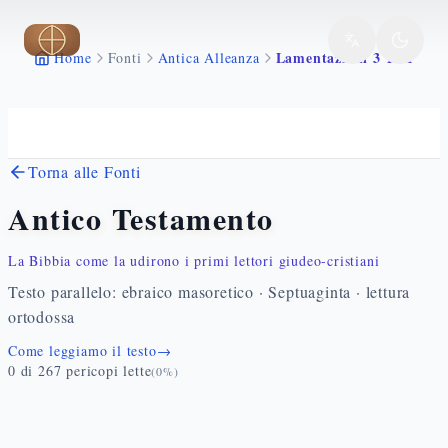
Vai al contenuto principale
Lamentazioni 3 1 21
Home
Fonti
Antica Alleanza
Torna alle Fonti
Antico Testamento
La Bibbia come la udirono i primi lettori giudeo-cristiani
Testo parallelo: ebraico masoretico · Septuaginta · lettura
ortodossa
Come leggiamo il testo
→
0
di
267
pericopi lette
(
0
%)