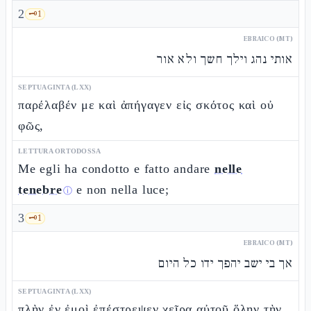
2
🗝️
1
EBRAICO (MT)
אותי נהג וילך חשך ולא אור
SEPTUAGINTA (LXX)
παρέλαβέν με καὶ ἀπήγαγεν εἰς σκότος καὶ οὐ
φῶς,
LETTURA ORTODOSSA
Me egli ha condotto e fatto andare
nelle
tenebre
e non nella luce;
ⓘ
3
🗝️
1
EBRAICO (MT)
אך בי ישב יהפך ידו כל היום
SEPTUAGINTA (LXX)
πλὴν ἐν ἐμοὶ ἐπέστρεψεν χεῖρα αὐτοῦ ὅλην τὴν