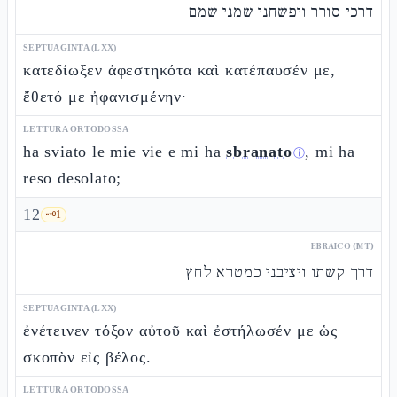
דרכי סורר ויפשחני שמני שמם
SEPTUAGINTA (LXX)
κατεδίωξεν ἀφεστηκότα καὶ κατέπαυσέν με,
ἔθετό με ἠφανισμένην·
LETTURA ORTODOSSA
ha sviato le mie vie e mi ha
sbranato
, mi ha
ⓘ
reso desolato;
12
🗝️
1
EBRAICO (MT)
דרך קשתו ויציבני כמטרא לחץ
SEPTUAGINTA (LXX)
ἐνέτεινεν τόξον αὐτοῦ καὶ ἐστήλωσέν με ὡς
σκοπὸν εἰς βέλος.
LETTURA ORTODOSSA