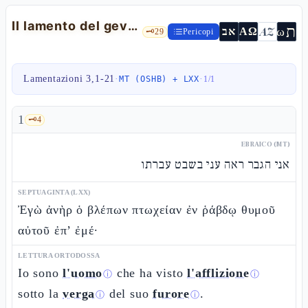
Il lamento del gever — Lam 3,1-21
ת
AZ
ω
אב
ΑΩ
🗝️
29
Pericopi
Lamentazioni 3,1-21
·
·
MT (OSHB) + LXX
1
/
1
1
🗝️
4
EBRAICO (MT)
אני הגבר ראה עני בשבט עברתו
SEPTUAGINTA (LXX)
Ἐγὼ ἀνὴρ ὁ βλέπων πτωχείαν ἐν ῥάβδῳ θυμοῦ
αὐτοῦ ἐπ’ ἐμέ·
LETTURA ORTODOSSA
Io sono
l'uomo
che ha visto
l'afflizione
ⓘ
ⓘ
sotto la
verga
del suo
furore
.
ⓘ
ⓘ