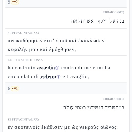
5
🗝️
2
EBRAICO (MT)
בנה עלי ויקף ראש ותלאה
SEPTUAGINTA (LXX)
ἀνῳκοδόμησεν κατ’ ἐμοῦ καὶ ἐκύκλωσεν
κεφαλήν μου καὶ ἐμόχθησεν,
LETTURA ORTODOSSA
ha costruito
assedio
contro di me e mi ha
ⓘ
circondato di
veleno
e travaglio;
ⓘ
6
🗝️
1
EBRAICO (MT)
במחשכים הושיבני כמתי עולם
SEPTUAGINTA (LXX)
ἐν σκοτεινοῖς ἐκάθισέν με ὡς νεκροὺς αἰῶνος.