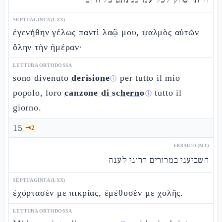
SEPTUAGINTA (LXX)
ἐγενήθην γέλως παντὶ λαῷ μου, ψαλμὸς αὐτῶν
ὅλην τὴν ἡμέραν·
LETTURA ORTODOSSA
sono divenuto
derisione
per tutto il mio
ⓘ
popolo, loro
canzone di scherno
tutto il
ⓘ
giorno.
15
🗝️
2
EBRAICO (MT)
השביעני במרורים הרוני לענה
SEPTUAGINTA (LXX)
ἐχόρτασέν με πικρίας, ἐμέθυσέν με χολῆς.
LETTURA ORTODOSSA