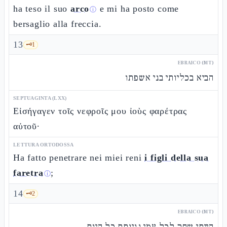
ha teso il suo
arco
e mi ha posto come
ⓘ
bersaglio alla freccia.
13
🗝️
1
EBRAICO (MT)
הביא בכליותי בני אשפתו
SEPTUAGINTA (LXX)
Εἰσήγαγεν τοῖς νεφροῖς μου ἰοὺς φαρέτρας
αὐτοῦ·
LETTURA ORTODOSSA
Ha fatto penetrare nei miei reni
i figli della sua
faretra
;
ⓘ
14
🗝️
2
EBRAICO (MT)
הייתי שחק לכל עמי נגינתם כל היום