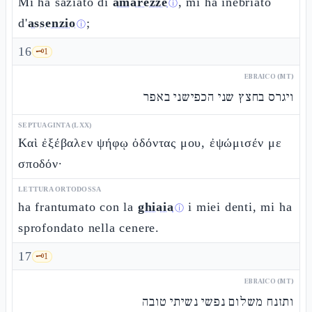
Mi ha saziato di
amarezze
, mi ha inebriato
ⓘ
d'
assenzio
;
ⓘ
16
🗝️
1
EBRAICO (MT)
ויגרס בחצץ שני הכפישני באפר
SEPTUAGINTA (LXX)
Καὶ ἐξέβαλεν ψήφῳ ὀδόντας μου, ἐψώμισέν με
σποδόν·
LETTURA ORTODOSSA
ha frantumato con la
ghiaia
i miei denti, mi ha
ⓘ
sprofondato nella cenere.
17
🗝️
1
EBRAICO (MT)
ותזנח משלום נפשי נשיתי טובה