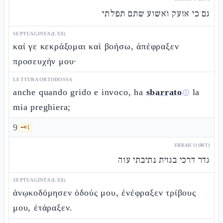
גם כי אזעק ואשוע שתם תפלתי
SEPTUAGINTA (LXX)
καί γε κεκράξομαι καὶ βοήσω, ἀπέφραξεν
προσευχήν μου·
LETTURA ORTODOSSA
anche quando grido e invoco, ha
sbarrato
la
ⓘ
mia preghiera;
9
🗝️
1
EBRAICO (MT)
גדר דרכי בגזית נתיבתי עוה
SEPTUAGINTA (LXX)
ἀνῳκοδόμησεν ὁδούς μου, ἐνέφραξεν τρίβους
μου, ἐτάραξεν.