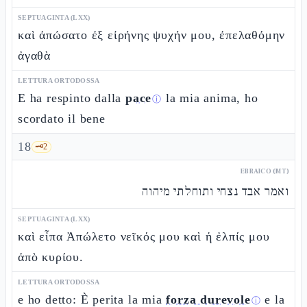
SEPTUAGINTA (LXX)
καὶ ἀπώσατο ἐξ εἰρήνης ψυχήν μου, ἐπελαθόμην
ἀγαθὰ
LETTURA ORTODOSSA
E ha respinto dalla
pace
la mia anima, ho
ⓘ
scordato il bene
18
🗝️
2
EBRAICO (MT)
ואמר אבד נצחי ותוחלתי מיהוה
SEPTUAGINTA (LXX)
καὶ εἶπα Ἀπώλετο νεῖκός μου καὶ ἡ ἐλπίς μου
ἀπὸ κυρίου.
LETTURA ORTODOSSA
e ho detto: È perita la mia
forza durevole
e la
ⓘ