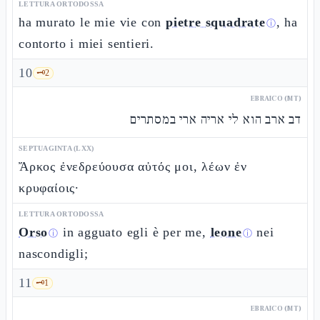
LETTURA ORTODOSSA
ha murato le mie vie con
pietre squadrate
, ha
ⓘ
contorto i miei sentieri.
10
🗝️
2
EBRAICO (MT)
דב ארב הוא לי אריה ארי במסתרים
SEPTUAGINTA (LXX)
Ἄρκος ἐνεδρεύουσα αὐτός μοι, λέων ἐν
κρυφαίοις·
LETTURA ORTODOSSA
Orso
in agguato egli è per me,
leone
nei
ⓘ
ⓘ
nascondigli;
11
🗝️
1
EBRAICO (MT)