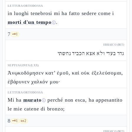
LETTURA ORTODOSSA
in luoghi tenebrosi mi ha fatto sedere come i
morti d'un tempo
.
ⓘ
7
🗝️
1
EBRAICO (MT)
גדר בעדי ולא אצא הכביד נחשתי
SEPTUAGINTA (LXX)
Ἀνῳκοδόμησεν κατ’ ἐμοῦ, καὶ οὐκ ἐξελεύσομαι,
ἐβάρυνεν χαλκόν μου·
LETTURA ORTODOSSA
Mi ha
murato
perché non esca, ha appesantito
ⓘ
le mie catene di bronzo;
8
🗝️
1
📜
2
EBRAICO (MT)