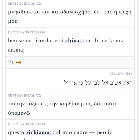
SEPTUAGINTA (LXX)
μνησθήσεται καὶ καταδολεσχήσει ἐπ’ ἐμὲ ἡ ψυχή
μου·
LETTURA ORTODOSSA
ben se ne ricorda, e si
china
su di me la mia
ⓘ
anima;
21
🗝️
1
EBRAICO (MT)
זאת אשיב אל לבי על כן אוחיל
SEPTUAGINTA (LXX)
ταύτην τάξω εἰς τὴν καρδίαν μου, διὰ τοῦτο
ὑπομενῶ.
LETTURA ORTODOSSA
questo
richiamo
al mio cuore — perciò
ⓘ