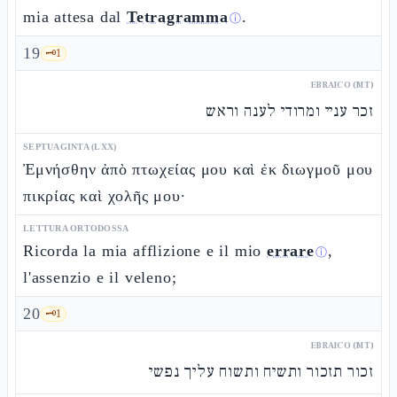
mia attesa dal
Tetragramma
.
ⓘ
19
🗝️
1
EBRAICO (MT)
זכר עניי ומרודי לענה וראש
SEPTUAGINTA (LXX)
Ἐμνήσθην ἀπὸ πτωχείας μου καὶ ἐκ διωγμοῦ μου
πικρίας καὶ χολῆς μου·
LETTURA ORTODOSSA
Ricorda la mia afflizione e il mio
errare
,
ⓘ
l'assenzio e il veleno;
20
🗝️
1
EBRAICO (MT)
זכור תזכור ותשיח ותשוח עליך נפשי