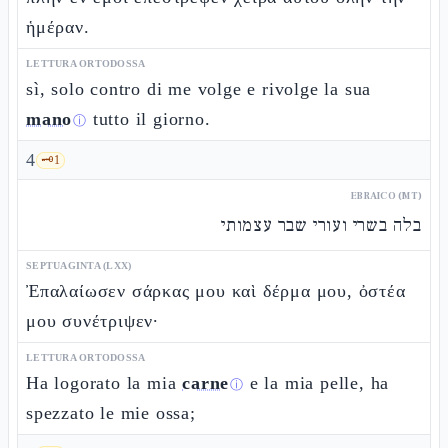
ἡμέραν.
LETTURA ORTODOSSA
sì, solo contro di me volge e rivolge la sua
mano
tutto il giorno.
ⓘ
4
🗝️
1
EBRAICO (MT)
בלה בשרי ועורי שבר עצמותי
SEPTUAGINTA (LXX)
Ἐπαλαίωσεν σάρκας μου καὶ δέρμα μου, ὀστέα
μου συνέτριψεν·
LETTURA ORTODOSSA
Ha logorato la mia
carne
e la mia pelle, ha
ⓘ
spezzato le mie ossa;