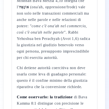
Mishnah Bava Metzia 4,10 insegna che
l'
אוֹנָאָה
(ona'ah, oppressione/frode) vale
non solo nelle transazioni commerciali ma
anche nelle parole e nelle relazioni di
potere:
"come c'è ona'ah nel commercio,
così c'è ona'ah nelle parole"
. Rabbi
Yehoshua ben Perachyah (Avot 1,6) radica
la giustizia nel giudizio benevolo verso
ogni persona, presupposto imprescindibile
per chi esercita autorità.
Chi detiene autorità coercitiva non deve
usarla come leva di guadagno personale:
questo è il confine minimo della giustizia
riparativa che la conversione richiede.
Come osservarlo: la tradizione
di Bava
Kamma 8:1 distingue con precisione le