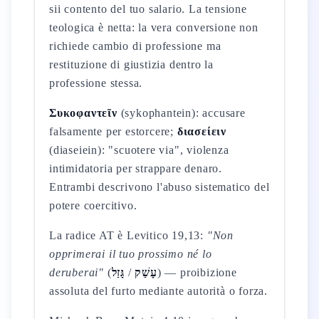
sii contento del tuo salario. La tensione
teologica è netta: la vera conversione non
richiede cambio di professione ma
restituzione di giustizia dentro la
professione stessa.
Συκοφαντεῖν
(sykophantein): accusare
falsamente per estorcere;
διασείειν
(diaseiein): "scuotere via", violenza
intimidatoria per strappare denaro.
Entrambi descrivono l'abuso sistematico del
potere coercitivo.
La radice AT è Levitico 19,13:
"Non
opprimerai il tuo prossimo né lo
deruberai"
(
גָּזַל
/
עָשַׁק
) — proibizione
assoluta del furto mediante autorità o forza.