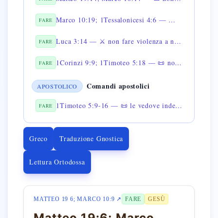
Marco 10:19; 1Tessalonicesi 4:6 — 📜 non defraudare
FARE
Luca 3:14 — ⚔️ non fare violenza a nessuno
FARE
1Corinzi 9:9; 1Timoteo 5:18 — 📜 non mettere la museruola al bue che trebbia
FARE
Comandi apostolici
APOSTOLICO
1Timoteo 5:9-16 — 📜 le vedove indegne non siano sostenute
FARE
Greco
Traduzione Gnostica
Lettura Ortodossa
MATTEO 19 6; MARCO 10:9 ↗
FARE
GESÙ
Matteo 19:6; Marco