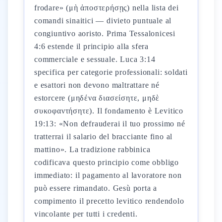
frodare» (μὴ ἀποστερήσῃς) nella lista dei
comandi sinaitici — divieto puntuale al
congiuntivo aoristo. Prima Tessalonicesi
4:6 estende il principio alla sfera
commerciale e sessuale. Luca 3:14
specifica per categorie professionali: soldati
e esattori non devono maltrattare né
estorcere (μηδένα διασείσητε, μηδὲ
συκοφαντήσητε). Il fondamento è Levitico
19:13: «Non defrauderai il tuo prossimo né
tratterrai il salario del bracciante fino al
mattino». La tradizione rabbinica
codificava questo principio come obbligo
immediato: il pagamento al lavoratore non
può essere rimandato. Gesù porta a
compimento il precetto levitico rendendolo
vincolante per tutti i credenti.