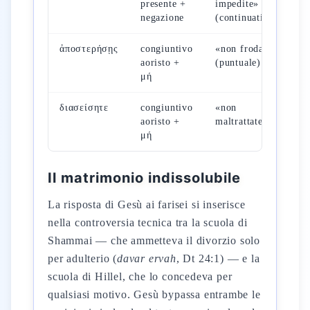
presente +
impedite»
M
negazione
(continuativo)
ἀποστερήσῃς
congiuntivo
«non frodare»
M
aoristo +
(puntuale)
μή
διασείσητε
congiuntivo
«non
L
aoristo +
maltrattate»
μή
Il matrimonio indissolubile
La risposta di Gesù ai farisei si inserisce
nella controversia tecnica tra la scuola di
Shammai — che ammetteva il divorzio solo
per adulterio (
davar ervah
, Dt 24:1) — e la
scuola di Hillel, che lo concedeva per
qualsiasi motivo. Gesù bypassa entrambe le