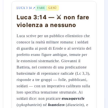
LUCA 3 14 ↗
FARE
GESÙ
Luca 3:14 — ⚔️ non fare
violenza a nessuno
Luca scrive per un pubblico ellenistico che
conosce la realtà militare romana: i soldati
di guardia ai posti di Erode o al servizio del
prefetto erano figure ambigue, temute per
le estorsioni sistematiche. Giovanni il
Battista, nel contesto di una predicazione
battesimale di repentance radicale (Lc 3,3),
risponde a tre gruppi — folle, pubblicani,
soldati — con un imperativo calibrato sulla
loro specifica tentazione strutturale. Ai
soldati dice: non praticare
συκοφαντεῖν
(
sykophantein
) né
διασείειν
(
diaseiein
), e