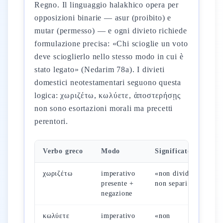
Regno. Il linguaggio halakhico opera per
opposizioni binarie — asur (proibito) e
mutar (permesso) — e ogni divieto richiede
formulazione precisa: «Chi scioglie un voto
deve scioglierlo nello stesso modo in cui è
stato legato» (Nedarim 78a). I divieti
domestici neotestamentari seguono questa
logica: χωριζέτω, κωλύετε, ἀποστερήσῃς
non sono esortazioni morali ma precetti
perentori.
Verbo greco
Modo
Significato
R
χωριζέτω
imperativo
«non divida,
M
presente +
non separi»
1
negazione
κωλύετε
imperativo
«non
M