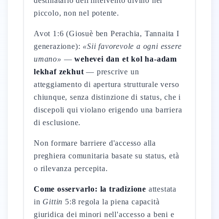
destinatario dell'intervento divino nel
piccolo, non nel potente.
Avot 1:6 (Giosuè ben Perachia, Tannaita I
generazione):
«Sii favorevole a ogni essere
umano»
—
wehevei dan et kol ha-adam
lekhaf zekhut
— prescrive un
atteggiamento di apertura strutturale verso
chiunque, senza distinzione di status, che i
discepoli qui violano erigendo una barriera
di esclusione.
Non formare barriere d'accesso alla
preghiera comunitaria basate su status, età
o rilevanza percepita.
Come osservarlo: la tradizione
attestata
in
Gittin
5:8 regola la piena capacità
giuridica dei minori nell'accesso a beni e