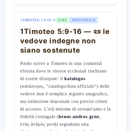
1TIMOTEO 5 9-16 ↗
FARE
APOSTOLICO
1Timoteo 5:9-16 — 📜 le
vedove indegne non
siano sostenute
Paolo scrive a Timoteo in una comunità
efesina dove le risorse ecclesiali rischiano
di essere dissipate: il
katalogos
(κατάλογος, "catalogo/lista ufficiale") delle
vedove non è semplice registro anagrafico,
ma istituzione diaconale con precisi criteri
di accesso. L'età minima di sessant'anni e la
fedeltà coniugale (
henos andros gyne
,
ἑνὸς ἀνδρὸς γυνή) segnalano una