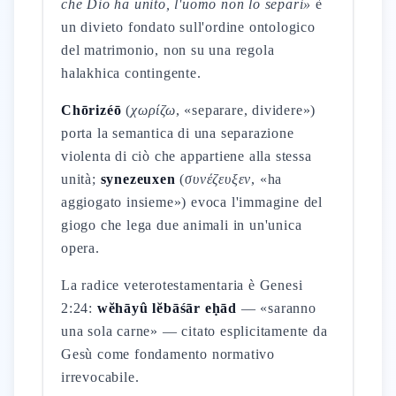
che Dio ha unito, l'uomo non lo separi»
è
un divieto fondato sull'ordine ontologico
del matrimonio, non su una regola
halakhica contingente.
Chōrizéō
(
χωρίζω
, «separare, dividere»)
porta la semantica di una separazione
violenta di ciò che appartiene alla stessa
unità;
synezeuxen
(
συνέζευξεν
, «ha
aggiogato insieme») evoca l'immagine del
giogo che lega due animali in un'unica
opera.
La radice veterotestamentaria è Genesi
2:24:
wĕhāyû lĕbāśār eḥād
— «saranno
una sola carne» — citato esplicitamente da
Gesù come fondamento normativo
irrevocabile.