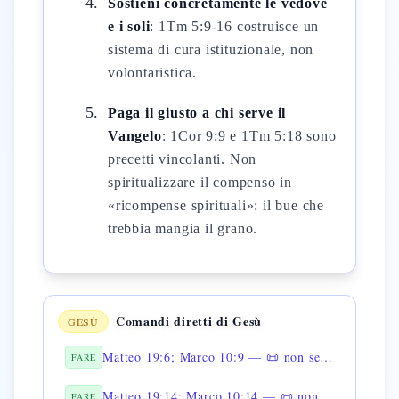
Sostieni concretamente le vedove
e i soli
: 1Tm 5:9-16 costruisce un
sistema di cura istituzionale, non
volontaristica.
Paga il giusto a chi serve il
Vangelo
: 1Cor 9:9 e 1Tm 5:18 sono
precetti vincolanti. Non
spiritualizzare il compenso in
«ricompense spirituali»: il bue che
trebbia mangia il grano.
Comandi diretti di Gesù
GESÙ
Matteo 19:6; Marco 10:9 — 📜 non separi l'uomo ciò che Dio ha unito
FARE
Matteo 19:14; Marco 10:14 — 📜 non proibire ai bambini di venire
FARE