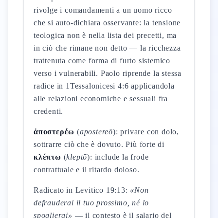
rivolge i comandamenti a un uomo ricco
che si auto-dichiara osservante: la tensione
teologica non è nella lista dei precetti, ma
in ciò che rimane non detto — la ricchezza
trattenuta come forma di furto sistemico
verso i vulnerabili. Paolo riprende la stessa
radice in 1Tessalonicesi 4:6 applicandola
alle relazioni economiche e sessuali fra
credenti.
ἀποστερέω
(
apostereō
): privare con dolo,
sottrarre ciò che è dovuto. Più forte di
κλέπτω
(
kleptō
): include la frode
contrattuale e il ritardo doloso.
Radicato in Levitico 19:13:
«Non
defrauderai il tuo prossimo, né lo
spoglierai»
— il contesto è il salario del