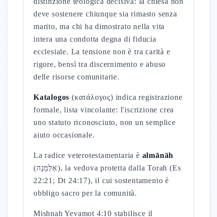
distinzione teologica decisiva: la chiesa non
deve sostenere chiunque sia rimasto senza
marito, ma chi ha dimostrato nella vita
intera una condotta degna di fiducia
ecclesiale. La tensione non è tra carità e
rigore, bensì tra discernimento e abuso
delle risorse comunitarie.
Katalogos
(κατάλογος) indica registrazione
formale, lista vincolante: l'iscrizione crea
uno statuto riconosciuto, non un semplice
aiuto occasionale.
La radice veterotestamentaria è
almānāh
(אַלְמָנָה), la vedova protetta dalla Torah (Es
22:21; Dt 24:17), il cui sostentamento è
obbligo sacro per la comunità.
Mishnah Yevamot 4:10 stabilisce il