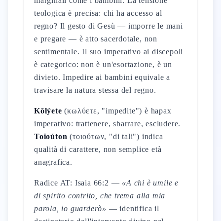
marginali come i bambini. La tensione
teologica è precisa: chi ha accesso al
regno? Il gesto di Gesù — imporre le mani
e pregare — è atto sacerdotale, non
sentimentale. Il suo imperativo ai discepoli
è categorico: non è un'esortazione, è un
divieto. Impedire ai bambini equivale a
travisare la natura stessa del regno.
Kōlýete
(κωλύετε, "impedite") è hapax
imperativo: trattenere, sbarrare, escludere.
Toioúton
(τοιούτων, "di tali") indica
qualità di carattere, non semplice età
anagrafica.
Radice AT: Isaia 66:2 —
«A chi è umile e
di spirito contrito, che trema alla mia
parola, io guarderò»
— identifica il