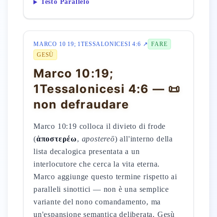
Testo Parallelo
MARCO 10 19; 1TESSALONICESI 4:6 ↗
FARE
GESÙ
Marco 10:19;
1Tessalonicesi 4:6 — 📜
non defraudare
Marco 10:19 colloca il divieto di frode
(
ἀποστερέω
,
apostereō
) all'interno della
lista decalogica presentata a un
interlocutore che cerca la vita eterna.
Marco aggiunge questo termine rispetto ai
paralleli sinottici — non è una semplice
variante del nono comandamento, ma
un'espansione semantica deliberata. Gesù