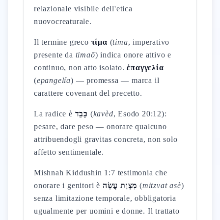
relazionale visibile dell'etica
nuovocreaturale.
Il termine greco
τίμα
(
tima
, imperativo
presente da
timaō
) indica onore attivo e
continuo, non atto isolato.
ἐπαγγελία
(
epangelía
) — promessa — marca il
carattere covenant del precetto.
La radice è
כָּבֵד
(
kavèd
, Esodo 20:12):
pesare, dare peso — onorare qualcuno
attribuendogli gravitas concreta, non solo
affetto sentimentale.
Mishnah Kiddushin 1:7 testimonia che
onorare i genitori è
מִצְוַת עֲשֵׂה
(
mitzvat asè
)
senza limitazione temporale, obbligatoria
ugualmente per uomini e donne. Il trattato