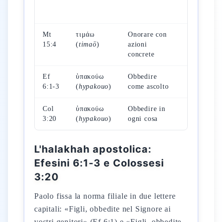
Lv
19:3
Mt
τιμάω
Onorare con
Es
15:4
(
timaō
)
azioni
20:12
concrete
Ef
ὑπακούω
Obbedire
Dt
6:1-3
(
hypakouo
)
come ascolto
5:16
Col
ὑπακούω
Obbedire in
Es
3:20
(
hypakouo
)
ogni cosa
20:12
L'halakhah apostolica:
Efesini 6:1-3 e Colossesi
3:20
Paolo fissa la norma filiale in due lettere
capitali: «Figli, obbedite nel Signore ai
vostri genitori» (Ef 6:1) e «Figli, obbedite