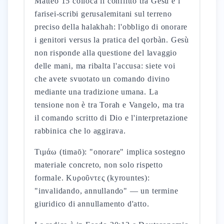
Matteo 15 colloca il conflitto tra Gesù e i
farisei-scribi gerusalemitani sul terreno
preciso della halakhah: l'obbligo di onorare
i genitori versus la pratica del qorbàn. Gesù
non risponde alla questione del lavaggio
delle mani, ma ribalta l'accusa: siete voi
che avete svuotato un comando divino
mediante una tradizione umana. La
tensione non è tra Torah e Vangelo, ma tra
il comando scritto di Dio e l'interpretazione
rabbinica che lo aggirava.
Τιμάω (timaō): "onorare" implica sostegno
materiale concreto, non solo rispetto
formale. Κυροῦντες (kyrountes):
"invalidando, annullando" — un termine
giuridico di annullamento d'atto.