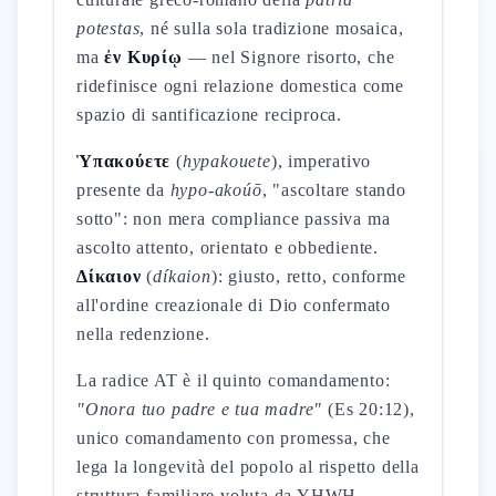
potestas
, né sulla sola tradizione mosaica,
ma
ἐν Κυρίῳ
— nel Signore risorto, che
ridefinisce ogni relazione domestica come
spazio di santificazione reciproca.
Ὑπακούετε
(
hypakouete
), imperativo
presente da
hypo-akoúō
, "ascoltare stando
sotto": non mera compliance passiva ma
ascolto attento, orientato e obbediente.
Δίκαιον
(
díkaion
): giusto, retto, conforme
all'ordine creazionale di Dio confermato
nella redenzione.
La radice AT è il quinto comandamento:
"Onora tuo padre e tua madre"
(Es 20:12),
unico comandamento con promessa, che
lega la longevità del popolo al rispetto della
struttura familiare voluta da YHWH.