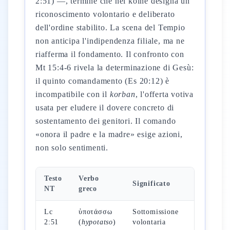
2:51) —, termine che nel koiné designa un
riconoscimento volontario e deliberato
dell'ordine stabilito. La scena del Tempio
non anticipa l'indipendenza filiale, ma ne
riafferma il fondamento. Il confronto con
Mt 15:4-6 rivela la determinazione di Gesù:
il quinto comandamento (Es 20:12) è
incompatibile con il
korban
, l'offerta votiva
usata per eludere il dovere concreto di
sostentamento dei genitori. Il comando
«onora il padre e la madre» esige azioni,
non solo sentimenti.
Testo
Verbo
Radice
Significato
NT
greco
AT
Lc
ὑποτάσσω
Sottomissione
Es
2:51
(
hypotatso
)
volontaria
20:12,