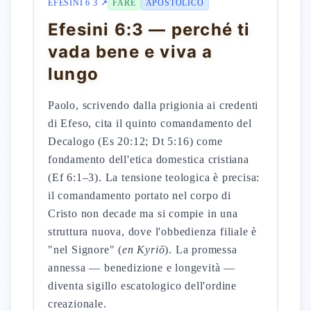
EFESINI 6 3 ↗
FARE
APOSTOLICO
Efesini 6:3 — perché ti
vada bene e viva a
lungo
Paolo, scrivendo dalla prigionia ai credenti
di Efeso, cita il quinto comandamento del
Decalogo (Es 20:12; Dt 5:16) come
fondamento dell'etica domestica cristiana
(Ef 6:1–3). La tensione teologica è precisa:
il comandamento portato nel corpo di
Cristo non decade ma si compie in una
struttura nuova, dove l'obbedienza filiale è
"nel Signore" (
en Kyriō
). La promessa
annessa — benedizione e longevità —
diventa sigillo escatologico dell'ordine
creazionale.