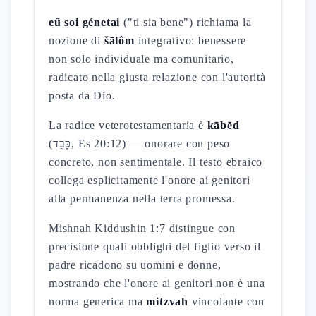
eû soi génetai
("ti sia bene") richiama la
nozione di
šālôm
integrativo: benessere
non solo individuale ma comunitario,
radicato nella giusta relazione con l'autorità
posta da Dio.
La radice veterotestamentaria è
kābēd
(כָּבֵד, Es 20:12) — onorare con peso
concreto, non sentimentale. Il testo ebraico
collega esplicitamente l'onore ai genitori
alla permanenza nella terra promessa.
Mishnah Kiddushin 1:7 distingue con
precisione quali obblighi del figlio verso il
padre ricadono su uomini e donne,
mostrando che l'onore ai genitori non è una
norma generica ma
mitzvah
vincolante con