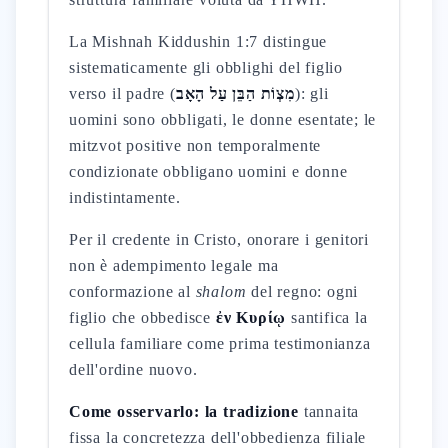
La Mishnah Kiddushin 1:7 distingue
sistematicamente gli obblighi del figlio
verso il padre (
מִצְוֹת הַבֵּן עַל הָאָב
): gli
uomini sono obbligati, le donne esentate; le
mitzvot positive non temporalmente
condizionate obbligano uomini e donne
indistintamente.
Per il credente in Cristo, onorare i genitori
non è adempimento legale ma
conformazione al
shalom
del regno: ogni
figlio che obbedisce
ἐν Κυρίῳ
santifica la
cellula familiare come prima testimonianza
dell'ordine nuovo.
Come osservarlo: la tradizione
tannaita
fissa la concretezza dell'obbedienza filiale