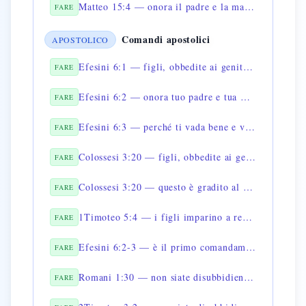
Matteo 15:4 — onora il padre e la madre
FARE
Comandi apostolici
APOSTOLICO
Efesini 6:1 — figli, obbedite ai genitori nel Signore
FARE
Efesini 6:2 — onora tuo padre e tua madre
FARE
Efesini 6:3 — perché ti vada bene e viva a lungo
FARE
Colossesi 3:20 — figli, obbedite ai genitori in ogni cosa
FARE
Colossesi 3:20 — questo è gradito al Signore
FARE
1Timoteo 5:4 — i figli imparino a rendere ai genitori
FARE
Efesini 6:2-3 — è il primo comandamento con promessa
FARE
Romani 1:30 — non siate disubbidienti ai genitori
FARE