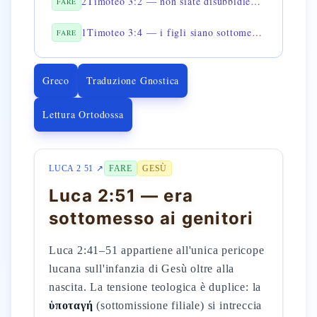
2Timoteo 3:2 — non siate disubbidienti ai genitori
FARE
1Timoteo 3:4 — i figli siano sottomessi con dignità
FARE
Greco
Traduzione Gnostica
Lettura Ortodossa
LUCA 2 51 ↗
FARE
GESÙ
Luca 2:51 — era
sottomesso ai genitori
Luca 2:41–51 appartiene all'unica pericope
lucana sull'infanzia di Gesù oltre alla
nascita. La tensione teologica è duplice: la
ὑποταγή
(sottomissione filiale) si intreccia