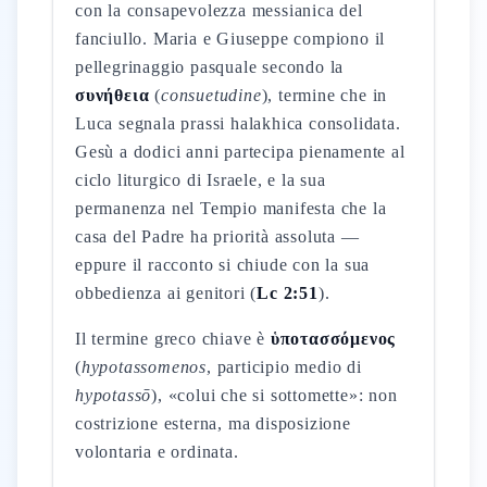
con la consapevolezza messianica del
fanciullo. Maria e Giuseppe compiono il
pellegrinaggio pasquale secondo la
συνήθεια
(
consuetudine
), termine che in
Luca segnala prassi halakhica consolidata.
Gesù a dodici anni partecipa pienamente al
ciclo liturgico di Israele, e la sua
permanenza nel Tempio manifesta che la
casa del Padre ha priorità assoluta —
eppure il racconto si chiude con la sua
obbedienza ai genitori (
Lc 2:51
).
Il termine greco chiave è
ὑποτασσόμενος
(
hypotassomenos
, participio medio di
hypotassō
), «colui che si sottomette»: non
costrizione esterna, ma disposizione
volontaria e ordinata.