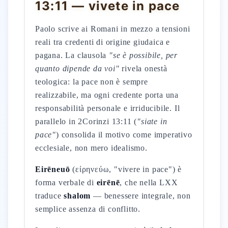
13:11 — vivete in pace
Paolo scrive ai Romani in mezzo a tensioni
reali tra credenti di origine giudaica e
pagana. La clausola
"se è possibile, per
quanto dipende da voi"
rivela onestà
teologica: la pace non è sempre
realizzabile, ma ogni credente porta una
responsabilità personale e irriducibile. Il
parallelo in 2Corinzi 13:11 (
"siate in
pace"
) consolida il motivo come imperativo
ecclesiale, non mero idealismo.
Eirēneuō
(εἰρηνεύω, "vivere in pace") è
forma verbale di
eirēnē
, che nella LXX
traduce
shalom
— benessere integrale, non
semplice assenza di conflitto.