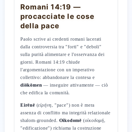
Romani 14:19 —
procacciate le cose
della pace
Paolo scrive ai credenti romani lacerati
dalla controversia tra "forti" e "deboli"
sulla purità alimentare e l'osservanza dei
giorni. Romani 14:19 chiude
l'argomentazione con un imperativo
collettivo: abbandonare la contesa e
diōkōmen
— inseguire attivamente — ciò
che edifica la comunità.
Eirēnē
(
εἰρήνη
, "pace") non è mera
assenza di conflitto ma integrità relazionale
shalom-grounded.
Oikodomē
(
οἰκοδομή
,
"edificazione") richiama la costruzione