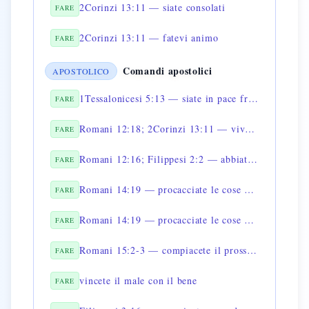
2Corinzi 13:11 — siate consolati
FARE
2Corinzi 13:11 — fatevi animo
FARE
Comandi apostolici
APOSTOLICO
1Tessalonicesi 5:13 — siate in pace fra voi
FARE
Romani 12:18; 2Corinzi 13:11 — vivete in pace
FARE
Romani 12:16; Filippesi 2:2 — abbiate uno stesso sentimento
FARE
Romani 14:19 — procacciate le cose della pace
FARE
Romani 14:19 — procacciate le cose che edificano
FARE
Romani 15:2-3 — compiacete il prossimo per il bene
FARE
vincete il male con il bene
FARE