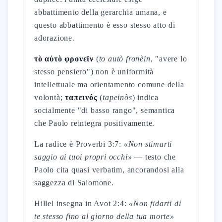
abbattimento della gerarchia umana, e
questo abbattimento è esso stesso atto di
adorazione.
τὸ αὐτὸ φρονεῖν
(
to autò fronèin
, "avere lo
stesso pensiero") non è uniformità
intellettuale ma orientamento comune della
volontà;
ταπεινός
(
tapeinòs
) indica
socialmente "di basso rango", semantica
che Paolo reintegra positivamente.
La radice è Proverbi 3:7:
«Non stimarti
saggio ai tuoi propri occhi»
— testo che
Paolo cita quasi verbatim, ancorandosi alla
saggezza di Salomone.
Hillel insegna in Avot 2:4:
«Non fidarti di
te stesso fino al giorno della tua morte»