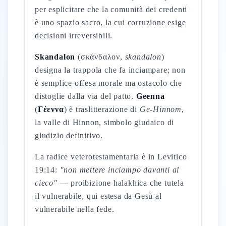
per esplicitare che la comunità dei credenti
è uno spazio sacro, la cui corruzione esige
decisioni irreversibili.
Skandalon
(σκάνδαλον,
skandalon
)
designa la trappola che fa inciampare; non
è semplice offesa morale ma ostacolo che
distoglie dalla via del patto.
Geenna
(
Γέεννα
) è traslitterazione di
Ge-Hinnom
,
la valle di Hinnon, simbolo giudaico di
giudizio definitivo.
La radice veterotestamentaria è in Levitico
19:14:
"non mettere inciampo davanti al
cieco"
— proibizione halakhica che tutela
il vulnerabile, qui estesa da Gesù al
vulnerabile nella fede.