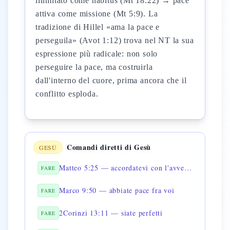
illimitato come habitus (Mt 18:22) → pace
attiva come missione (Mt 5:9). La
tradizione di Hillel «ama la pace e
perseguila» (Avot 1:12) trova nel NT la sua
espressione più radicale: non solo
perseguire la pace, ma costruirla
dall'interno del cuore, prima ancora che il
conflitto esploda.
Comandi diretti di Gesù
GESÙ
Matteo 5:25 — accordatevi con l'avversario
FARE
Marco 9:50 — abbiate pace fra voi
FARE
2Corinzi 13:11 — siate perfetti
FARE