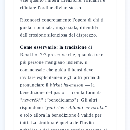
vale quanto l'intera Creazione: rifiutarla è
rifiutare l'ordine divino stesso.
Riconosci concretamente l'opera di chi ti
guida: nominala, ringraziala, difendila
dall'erosione silenziosa del disprezzo.
Come osservarlo: la tradizione
di
Berakhot 7:3 prescrive che, quando tre o
più persone mangiano insieme, il
commensale che guida il bensì deve
invitare esplicitamente gli altri prima di
pronunciare il
birkat ha-mazon
— la
benedizione del pasto — con la formula
"nevarèkh"
("benediciamo"). Gli altri
rispondono
"yehi shem Adonai mevorakh"
e solo allora la benedizione è valida per
tutti. La struttura è quella dell'invito