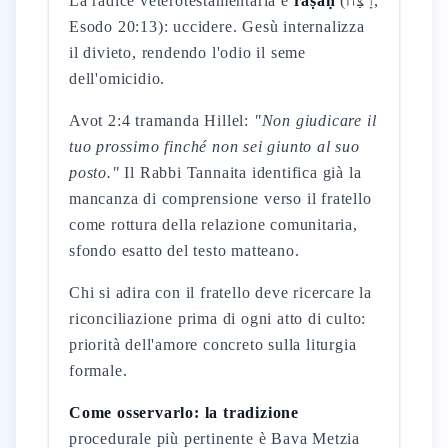
La radice veterotestamentaria è
rāṣaḥ
(רָצַח,
Esodo 20:13): uccidere. Gesù internalizza
il divieto, rendendo l'odio il seme
dell'omicidio.
Avot 2:4 tramanda Hillel:
"Non giudicare il
tuo prossimo finché non sei giunto al suo
posto."
Il Rabbi Tannaita identifica già la
mancanza di comprensione verso il fratello
come rottura della relazione comunitaria,
sfondo esatto del testo matteano.
Chi si adira con il fratello deve ricercare la
riconciliazione prima di ogni atto di culto:
priorità dell'amore concreto sulla liturgia
formale.
Come osservarlo: la tradizione
procedurale più pertinente è Bava Metzia