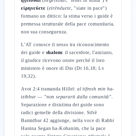
ἡγεῖσθαι
(
hēgeisthai
, "tener in stima") e
εἰρηνεύετε
(
eirēnéuete
, "siate in pace")
formano un dittico: la stima verso i guide è
premessa strutturale della pace comunitaria,
non sua conseguenza.
L'AT conosce il nesso tra riconoscimento
dei guide e
shalom
: il sacerdote, l'anziano,
il giudice ricevono onore perché il loro
ministero è onore di Dio (Dt 16,18; Lv
19,32).
Avot 2:4 tramanda Hillel:
al tifrosh min ha-
tzibbur
—
"non separarti dalla comunità"
.
Separazione e disistima dei guide sono
radici gemelle della divisione. Sifrè
Bamidbar 42 aggiunge, nella voce di Rabbi
Hanina Segan ha-Kohanim, che la pace