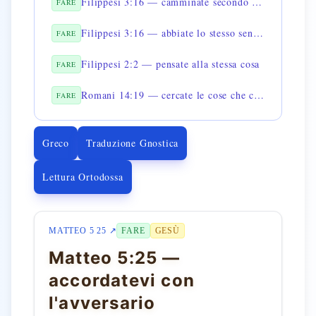
Filippesi 3:16 — camminate secondo la stessa regola
FARE
Filippesi 3:16 — abbiate lo stesso sentimento
FARE
Filippesi 2:2 — pensate alla stessa cosa
FARE
Romani 14:19 — cercate le cose che conducono alla pace
FARE
Greco
Traduzione Gnostica
Lettura Ortodossa
MATTEO 5 25 ↗
FARE
GESÙ
Matteo 5:25 —
accordatevi con
l'avversario