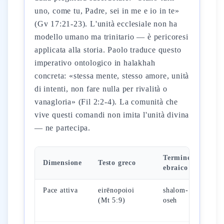
uno, come tu, Padre, sei in me e io in te»
(Gv 17:21-23). L'unità ecclesiale non ha
modello umano ma trinitario — è pericoresi
applicata alla storia. Paolo traduce questo
imperativo ontologico in halakhah
concreta: «stessa mente, stesso amore, unità
di intenti, non fare nulla per rivalità o
vanagloria» (Fil 2:2-4). La comunità che
vive questi comandi non imita l'unità divina
— ne partecipa.
Termine
App
Dimensione
Testo greco
ebraico
prat
Pace attiva
eirēnopoioi
shalom-
Rico
(Mt 5:9)
oseh
pri
dell