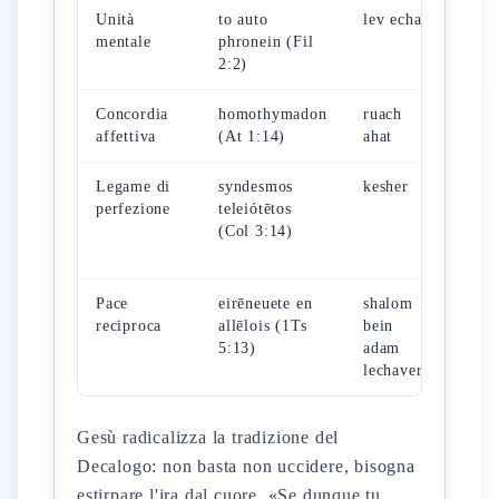
Unità
to auto
lev echad
Deli
mentale
phronein (Fil
insi
2:2)
ass
Concordia
homothymadon
ruach
Preg
affettiva
(At 1:14)
ahat
un'u
Legame di
syndesmos
kesher
Aga
perfezione
teleiótētos
stru
(Col 3:14)
dell
com
Pace
eirēneuete en
shalom
Gest
reciproca
allēlois (1Ts
bein
conf
5:13)
adam
inte
lechavero
Gesù radicalizza la tradizione del
Decalogo: non basta non uccidere, bisogna
estirpare l'ira dal cuore. «Se dunque tu