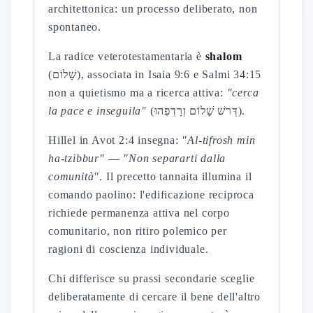
architettonica: un processo deliberato, non
spontaneo.
La radice veterotestamentaria è
shalom
(שָׁלוֹם), associata in Isaia 9:6 e Salmi 34:15
non a quietismo ma a ricerca attiva:
"cerca
la pace e inseguila"
(דְּרֹשׁ שָׁלוֹם וְרָדְפֵהוּ).
Hillel in Avot 2:4 insegna:
"Al-tifrosh min
ha-tzibbur"
—
"Non separarti dalla
comunità"
. Il precetto tannaita illumina il
comando paolino: l'edificazione reciproca
richiede permanenza attiva nel corpo
comunitario, non ritiro polemico per
ragioni di coscienza individuale.
Chi differisce su prassi secondarie sceglie
deliberatamente di cercare il bene dell'altro