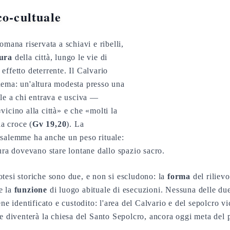
co-cultuale
omana riservata a schiavi e ribelli,
mura
della città, lungo le vie di
effetto deterrente. Il Calvario
hema: un'altura modesta presso una
ile a chi entrava e usciva —
icino alla città» e che «molti la
la croce (
Gv 19,20
). La
usalemme ha anche un peso rituale:
tura dovevano stare lontane dallo spazio sacro.
tesi storiche sono due, e non si escludono: la
forma
del riliev
e la
funzione
di luogo abituale di esecuzioni. Nessuna delle du
ene identificato e custodito: l'area del Calvario e del sepolcro v
he diventerà la chiesa del Santo Sepolcro, ancora oggi meta del 