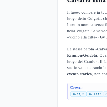
Il luogo compare in tut
luogo detto Golgota, ch
Luca lo nomina senza il
nella Vulgata
Calvariae
«vicino alla città» (
Gv 
La stessa parola «Calva
Kraníon/Golgotà
. Qua
luogo del Cranio». Il f
sua forza: ancorando la
evento storico
, non co
FONTI:
Mt 27,33
Mc 15,22
L