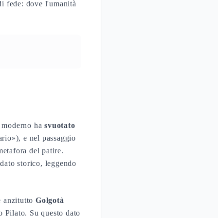
di fede: dove l'umanità
so moderno ha
svuotato
ario»), e nel passaggio
etafora del patire.
dato storico, leggendo
è anzitutto
Golgotà
o Pilato. Su questo dato