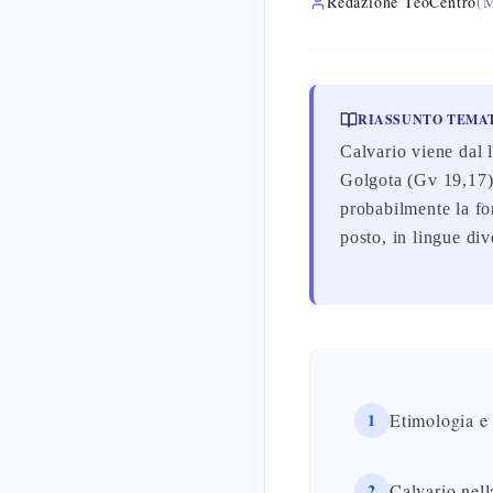
Redazione TeoCentro
(M
RIASSUNTO TEMA
Calvario viene dal 
Golgota (Gv 19,17).
probabilmente la fo
posto, in lingue div
1
Etimologia e
2
Calvario nell