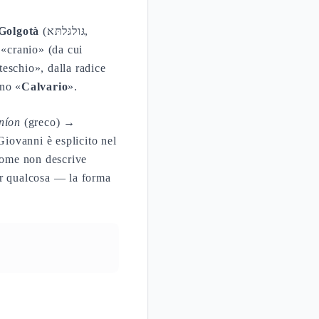
Golgotà
(גּולגּלתּא,
 «cranio» (da cui
eschio», dalla radice
ano «
Calvario
».
níon
(greco) →
Giovanni è esplicito nel
 nome non descrive
per qualcosa — la forma