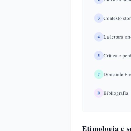
3
Contesto stor
4
La lettura or
5
Critica e perd
?
Domande Fre
B
Bibliografia
Etimologia e 