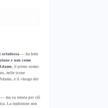
la
ortodossa
— ha letto
izione e non come
Adamo
, il primo uomo:
to, nelle icone
 Adamo, e il «luogo del
 — ma va tenuta per ciò
ica. La tradizione non