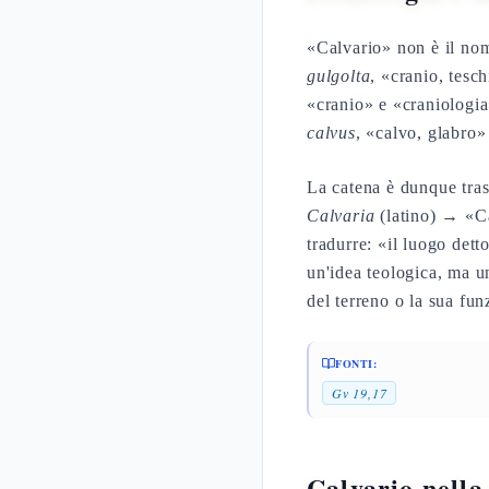
«Calvario» non è il no
gulgolta
, «cranio, tesc
«cranio» e «craniologia
calvus
, «calvo, glabro» 
La catena è dunque trasp
Calvaria
(latino) → «Cal
tradurre: «il luogo dett
un'idea teologica, ma 
del terreno o la sua fu
FONTI:
Gv 19,17
Calvario nella