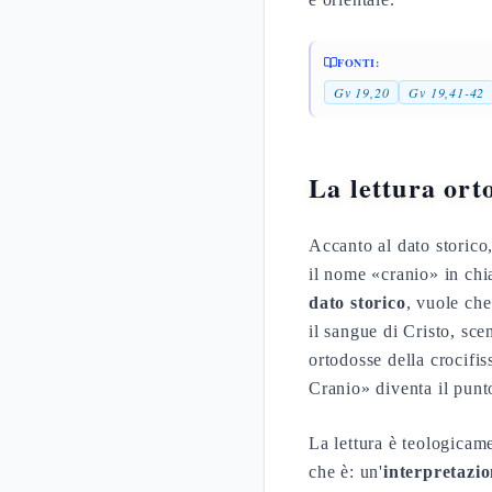
FONTI:
Gv 19,20
Gv 19,41-42
La lettura ort
Accanto al dato storico
il nome «cranio» in chi
dato storico
, vuole che
il sangue di Cristo, sc
ortodosse della crocifis
Cranio» diventa il pun
La lettura è teologica
che è: un'
interpretazio