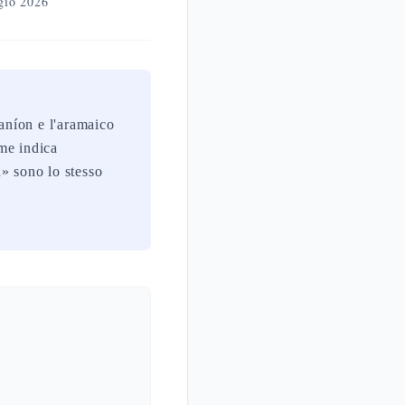
gio 2026
raníon e l'aramaico
me indica
» sono lo stesso