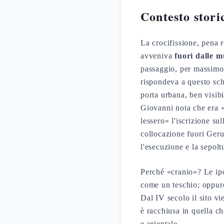
Contesto stori
La crocifissione, pena r
avveniva
fuori dalle 
passaggio, per massimo 
rispondeva a questo sc
porta urbana, ben visib
Giovanni nota che era «v
lessero» l'iscrizione sul
collocazione fuori Ger
l'esecuzione e la sepol
Perché «cranio»? Le ipo
come un teschio; oppur
Dal IV secolo il sito vi
è racchiusa in quella c
e orientale.