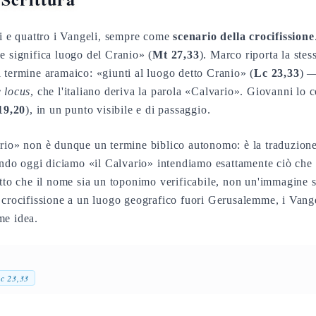
ti e quattro i Vangeli, sempre come
scenario della crocifissione
e significa luogo del Cranio» (
Mt 27,33
). Marco riporta la stes
 termine aramaico: «giunti al luogo detto Cranio» (
Lc 23,33
) —
 locus
, che l'italiano deriva la parola «Calvario». Giovanni lo 
19,20
), in un punto visibile e di passaggio.
rio» non è dunque un termine biblico autonomo: è la traduzione 
ndo oggi diciamo «il Calvario» intendiamo esattamente ciò che 
atto che il nome sia un toponimo verificabile, non un'immagine s
 crocifissione a un luogo geografico fuori Gerusalemme, i Vang
me idea.
c 23,33