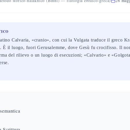
etodo storico-halakhico (Binni) — filologia ebraico-greca)
26 mag
TICO
latino Calvaria, «cranio», con cui la Vulgata traduce il greco K
 È il luogo, fuori Gerusalemme, dove Gesù fu crocifisso. Il no
rma del rilievo o un luogo di esecuzioni; «Calvario» e «Golgota
erse.
 semantica
a Scrittura