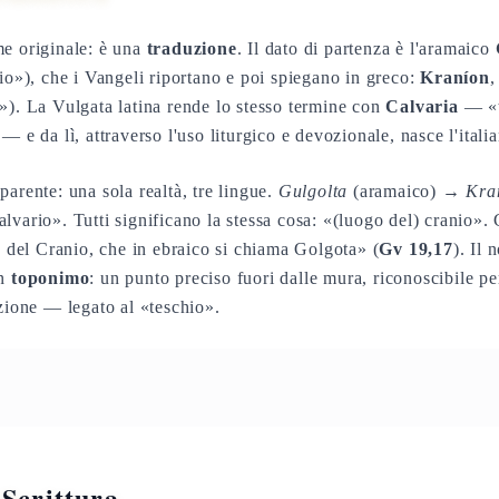
me originale: è una
traduzione
. Il dato di partenza è l'aramaico
hio»), che i Vangeli riportano e poi spiegano in greco:
Kraníon
,
»). La Vulgata latina rende lo stesso termine con
Calvaria
— «t
— e da lì, attraverso l'uso liturgico e devozionale, nasce l'itali
arente: una sola realtà, tre lingue.
Gulgolta
(aramaico) →
Kra
vario». Tutti significano la stessa cosa: «(luogo del) cranio». 
o del Cranio, che in ebraico si chiama Golgota» (
Gv 19,17
). Il
un
toponimo
: un punto preciso fuori dalle mura, riconoscibile 
nzione — legato al «teschio».
 Scrittura