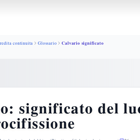
Calvario significato
redita continuita
Glossario
o: significato del l
rocifissione