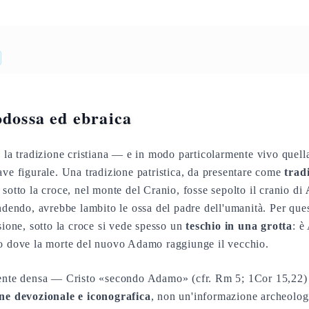
odossa ed ebraica
, la tradizione cristiana — e in modo particolarmente vivo quel
ave figurale. Una tradizione patristica, da presentare come
trad
 sotto la croce, nel monte del Cranio, fosse sepolto il cranio di
endendo, avrebbe lambito le ossa del padre dell'umanità. Per ques
sione, sotto la croce si vede spesso un
teschio in una grotta
: è
to dove la morte del nuovo Adamo raggiunge il vecchio.
mente densa — Cristo «secondo Adamo» (cfr. Rm 5; 1Cor 15,22)
ne devozionale e iconografica
, non un'informazione archeolog