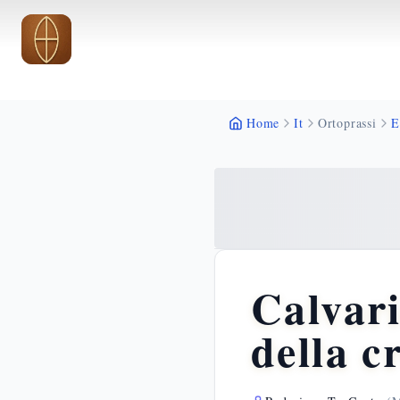
Vai al contenuto principale
Vai al contenuto principale
Home
It
Ortoprassi
E
Calvari
della c