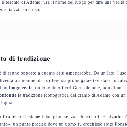
 il teschio di Adamo; usa il nome del luogo per dire una verità 
ne rialzata in Cristo.
ita di tradizione
 di segno opposto a quanto ci si aspetterebbe. Da un lato, l'u
 diventato sinonimo di «sofferenza prolungata» («è stato un calv
di un
luogo reale
, un toponimo fuori Gerusalemme, non di una m
onfonde
la tradizione iconografica del cranio di Adamo con un 
figura.
ifica tenere insieme i due piani senza schiacciarli. «Calvario» 
ranio», un punto preciso dove un uomo fu crocifisso sotto Ponzi