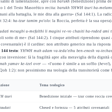
i salmi di lamentazione, apre con
barukh
(benedizione) prima del
o 1 del Testo Masorético recita:
barukh YHWH tzuri ha-melamme
i alla battaglia, le mie dita alla guerra» (Sal 144:1). La radi
Dt 32:4:
ha-tzur tamim po'olo
: la Roccia, perfetta è la sua opera)
udati mesagbi u-mefalthi li magini ve-vo chasiti ha-roded ami t
oli sotto di me» (Sal 144:2). I cinque attributi riprendono quasi a
 covenantale) è il cardine: non attributo generico ma la rispo
 144 testo
:
YHWH mah adam va-teda'eihu ben-enosh va-techa
on inversione: là la fragilità apre alla meraviglia della dignità 
mah yamav ke-tzel over
— «l'uomo è simile a un soffio (
hevel
)
Qoh 1:2): non pessimismo ma teologia della transitorietà come
azione
Tema teologico
H tzuri
Benedizione iniziale — tzur come roccia cov
tzudati
Chesed e fortezza — 5 attributi covenantali