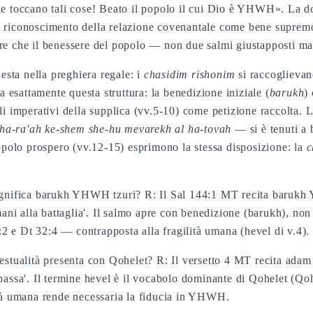
e toccano tali cose! Beato il popolo il cui Dio è YHWH». La 
a riconoscimento della relazione covenantale come bene suprem
e che il benessere del popolo — non due salmi giustapposti ma 
esta nella preghiera regale: i
chasidim rishonim
si raccoglievan
 esattamente questa struttura: la benedizione iniziale (
barukh
)
li imperativi della supplica (vv.5-10) come petizione raccolta.
ha-ra'ah ke-shem she-hu mevarekh al ha-tovah
— si è tenuti a
popolo prospero (vv.12-15) esprimono la stessa disposizione: la
c
 significa barukh YHWH tzuri? R: Il Sal 144:1 MT recita baru
i alla battaglia'. Il salmo apre con benedizione (barukh), non c
 e Dt 32:4 — contrapposta alla fragilità umana (hevel di v.4).
testualità presenta con Qohelet? R: Il versetto 4 MT recita ada
 passa'. Il termine hevel è il vocabolo dominante di Qohelet (Q
ità umana rende necessaria la fiducia in YHWH.