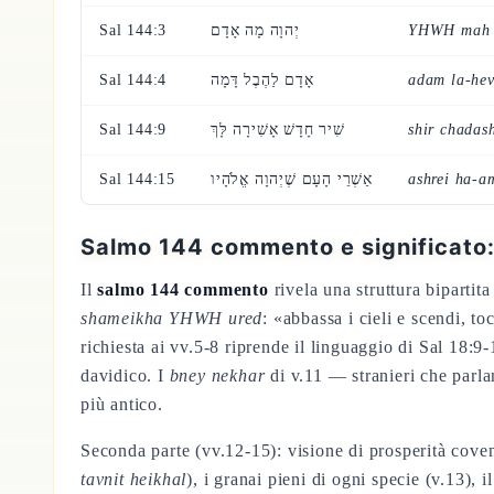
Sal 144:3
יְהוָה מָה אָדָם
YHWH mah
Sal 144:4
אָדָם לַהֶבֶל דָּמָה
adam la-he
Sal 144:9
שִׁיר חָדָשׁ אָשִׁירָה לָּךְ
shir chadas
Sal 144:15
אַשְׁרֵי הָעָם שֶׁיְהוָה אֱלֹהָיו
ashrei ha-
Salmo 144 commento e significato: 
Il
salmo 144 commento
rivela una struttura bipartit
shameikha YHWH ured
: «abbassa i cieli e scendi, 
richiesta ai vv.5-8 riprende il linguaggio di Sal 18:9
davidico. I
bney nekhar
di v.11 — stranieri che parla
più antico.
Seconda parte (vv.12-15): visione di prosperità coven
tavnit heikhal
), i granai pieni di ogni specie (v.13),