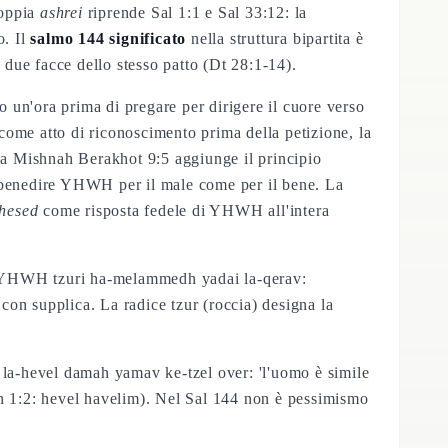
doppia
ashrei
riprende Sal 1:1 e Sal 33:12: la
o. Il
salmo 144 significato
nella struttura bipartita è
due facce dello stesso patto (Dt 28:1-14).
o un'ora prima di pregare per dirigere il cuore verso
 come atto di riconoscimento prima della petizione, la
 La Mishnah Berakhot 9:5 aggiunge il principio
 benedire YHWH per il male come per il bene. La
hesed
come risposta fedele di YHWH all'intera
kh YHWH tzuri ha-melammedh yadai la-qerav:
on supplica. La radice tzur (roccia) designa la
m la-hevel damah yamav ke-tzel over: 'l'uomo è simile
oh 1:2: hevel havelim). Nel Sal 144 non è pessimismo