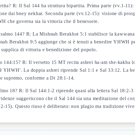
partita? R: Il Sal 144 ha struttura bipartita. Prima parte (vv.1-
zione dai bney nekhar. Seconda parte (vv.12-15): visione di pros
H che governa sia la vittoria che il benessere.
 salmo 144? R: La Mishnah Berakhot 5:1 stabilisce la kawwana
hnah Berakhot 9:5 aggiunge che si è tenuti a benedire YHWH per 
upplica di vittoria e benedizione del popolo.
mo 144:15? R: Il versetto 15 MT recita ashrei ha-am she-kakha
io è YHWH'. La doppia ashrei riprende Sal 1:1 e Sal 33:12. La b
ne supremo, conforme a Dt 28:1-14.
almo 18? R: Il Sal 144:1-2 riprende quasi alla lettera Sal 18:2
videnze suggeriscono che il Sal 144 sia una meditazione del cor
12-15). Questo riuso è deliberato: non plagio ma tradizione vive