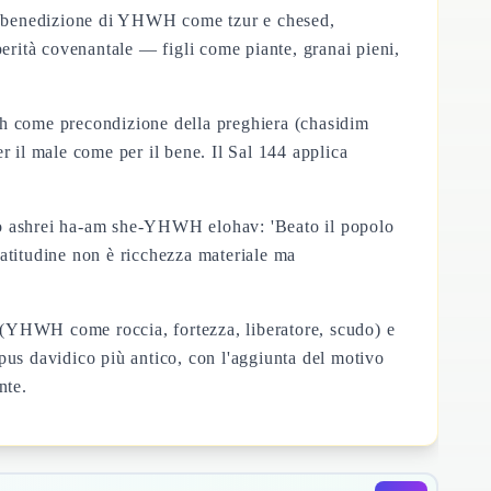
11): benedizione di YHWH come tzur e chesed,
perità covenantale — figli come piante, granai pieni,
h come precondizione della preghiera (chasidim
il male come per il bene. Il Sal 144 applica
 lo ashrei ha-am she-YHWH elohav: 'Beato il popolo
eatitudine non è ricchezza materiale ma
-3 (YHWH come roccia, fortezza, liberatore, scudo) e
pus davidico più antico, con l'aggiunta del motivo
nte.