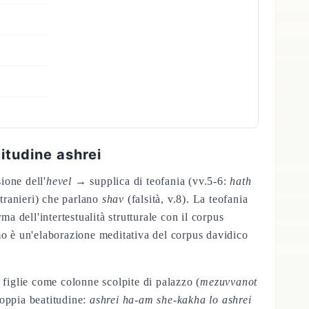
5
itudine ashrei
ione dell'
hevel
→ supplica di teofania (vv.5-6:
hath
stranieri) che parlano
shav
(falsità, v.8). La teofania
a dell'intertestualità strutturale con il corpus
mo è un'elaborazione meditativa del corpus davidico
e figlie come colonne scolpite di palazzo (
mezuvvanot
doppia beatitudine:
ashrei ha-am she-kakha lo ashrei