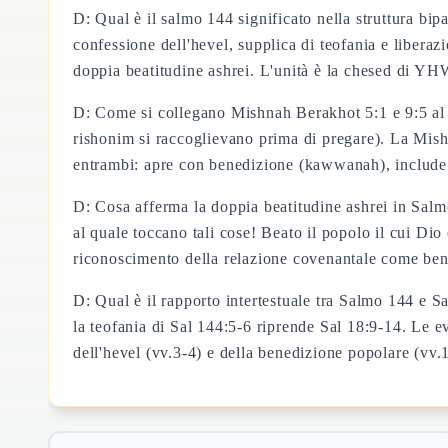
D: Qual è il salmo 144 significato nella struttura bi
confessione dell'hevel, supplica di teofania e libera
doppia beatitudine ashrei. L'unità è la chesed di YHW
D: Come si collegano Mishnah Berakhot 5:1 e 9:5 al
rishonim si raccoglievano prima di pregare). La Mis
entrambi: apre con benedizione (kawwanah), include s
D: Cosa afferma la doppia beatitudine ashrei in Sal
al quale toccano tali cose! Beato il popolo il cui D
riconoscimento della relazione covenantale come be
D: Qual è il rapporto intertestuale tra Salmo 144 e S
la teofania di Sal 144:5-6 riprende Sal 18:9-14. Le e
dell'hevel (vv.3-4) e della benedizione popolare (vv.