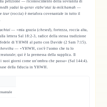
la petizione — riconoscimento della sovranità di
dh yadai la-qerav etzbe'otai la-milchamah
—
ce
tzur
(roccia) è metafora covenantale in tutto il
.
achtai
— «mia grazia (
chesed
), fortezza, roccia alta,
lla lettera Sal 18:2-3, radice della stessa tradizione
sta fedele di YHWH al patto con Davide (2 Sam 7:15).
sheveihu
— «YHWH, cos'è l'uomo che tu lo
creaturale; qui è la premessa della supplica. Il
, i suoi giorni come un'ombra che passa» (Sal 144:4).
 base della fiducia in YHWH.
enantale