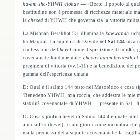
ha-am she-YHWH elohav
— «Beato il popolo al qual
beatitudine non è promessa di ricchezza materiale m
la
chesed
di YHWH che governa sia la vittoria militar
La Mishnah Berakhot 5:1 illumina la
kawwanah
richi
ha-Maqom. La supplica di Davide nel
Sal 144
incarna
confessione dell'
hevel
come disposizione di umiltà, g
covenantale fondamentale:
chayav adam levarekh al 
preghiera di vittoria (vv.1-11) e la benedizione del 
gamma dell'esperienza umana.
D: Qual è il salmo 144 testo nel Masorético e cosa
'Benedetto YHWH, mia roccia, che addestra le mie man
stabilità covenantale di YHWH — presente in Sal 18:2
D: Cosa significa hevel in Salmo 144:4 e quale inter
a un soffio (hevel), i suoi giorni come un'ombra che
ma la premessa della supplica covenantale: la fragil