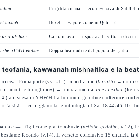
 adam
Fragilità umana — eco inversiva di Sal 8:4-
vel damah
Hevel — vapore come in Qoh 1:2
h ashirah lakh
Canto nuovo — risposta alla vittoria divina
am she-YHWH elohav
Doppia beatitudine del popolo del patto
teofania, kawwanah mishnaitica e la beat
a precisa. Prima parte (vv.1-11): benedizione (
barukh
) → confess
tocca i monti e fumighino») → liberazione dai
bney nekhar
(figli 
-14 (la discesa di YHWH tra fulmini e grandine): ulteriore conferm
no falsità — echeggiano la terminologia di Sal 18:44-45: il sal
antale — i figli come piante robuste (
netiyim gedolim
, v.12), l
 il bestiame fecondo (v.14). Il versetto conclusivo 15 enuncia la 