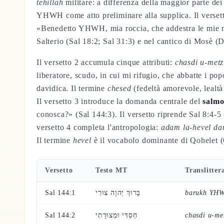
tehillah
militare: a differenza della maggior parte de
YHWH come atto preliminare alla supplica. Il versett
«Benedetto YHWH, mia roccia, che addestra le mie man
Salterio (Sal 18:2; Sal 31:3) e nel cantico di Mosè (
Il versetto 2 accumula cinque attributi:
chasdi u-metz
liberatore, scudo, in cui mi rifugio, che abbatte i pop
davidica. Il termine
chesed
(fedeltà amorevole, lealtà
Il versetto 3 introduce la domanda centrale del
salmo
conosca?» (Sal 144:3). Il versetto riprende Sal 8:4-5 c
versetto 4 completa l'antropologia:
adam la-hevel da
Il termine
hevel
è il vocabolo dominante di Qohelet (
Versetto
Testo MT
Translitter
Sal 144:1
בָּרוּךְ יְהוָה צוּרִי
barukh YHW
Sal 144:2
חַסְדִּי וּמְצוּדָתִי
chasdi u-me