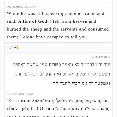
ORTHODOX READING
While he was still speaking, another came and
said: A
fire of God
fell from heaven and
ⓘ
burned the sheep and the servants and consumed
them; I alone have escaped to tell you.
17
🗝️
1
HEBREW (MT)
עוד זה מדבר וזה בא ויאמר כשדים שמו שלשה ראשים
ויפשטו על הגמלים ויקחום ואת הנערים הכו לפי חרב
ואמלטה רק אני לבדי להגיד לך
SEPTUAGINT (LXX)
Ἔτι τούτου λαλοῦντος ἦλθεν ἕτερος ἄγγελος καὶ
εἶπεν πρὸς Ιωβ Οἱ ἱππεῖς ἐποίησαν ἡμῖν κεφαλὰς
τρεῖς καὶ ἐκύκλωσαν τὰς καμήλους καὶ