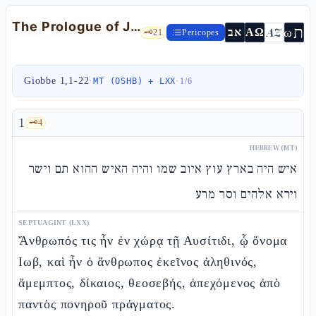
The Prologue of Job and ha-Satàn in the Heavenly Council
ת
AZ
ω
אב
ΑΩ
🗝️
21
Pericopes
Giobbe 1,1-22
·
·
MT (OSHB) + LXX
1
/
6
1
🗝️
4
HEBREW (MT)
איש היה בארץ עוץ איוב שמו והיה האיש ההוא תם וישר
וירא אלהים וסר מרע
SEPTUAGINT (LXX)
Ἄνθρωπός τις ἦν ἐν χώρᾳ τῇ Αυσίτιδι, ᾧ ὄνομα
Ιωβ, καὶ ἦν ὁ ἄνθρωπος ἐκεῖνος ἀληθινός,
ἄμεμπτος, δίκαιος, θεοσεβής, ἀπεχόμενος ἀπὸ
παντὸς πονηροῦ πράγματος.