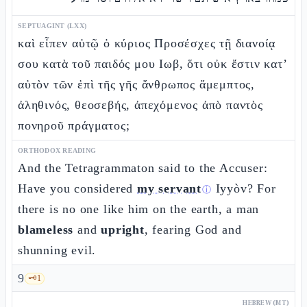
SEPTUAGINT (LXX)
καὶ εἶπεν αὐτῷ ὁ κύριος Προσέσχες τῇ διανοίᾳ
σου κατὰ τοῦ παιδός μου Ιωβ, ὅτι οὐκ ἔστιν κατ’
αὐτὸν τῶν ἐπὶ τῆς γῆς ἄνθρωπος ἄμεμπτος,
ἀληθινός, θεοσεβής, ἀπεχόμενος ἀπὸ παντὸς
πονηροῦ πράγματος;
ORTHODOX READING
And the Tetragrammaton said to the Accuser:
Have you considered
my servant
Iyyòv? For
ⓘ
there is no one like him on the earth, a man
blameless
and
upright
, fearing God and
shunning evil.
9
🗝️
1
HEBREW (MT)