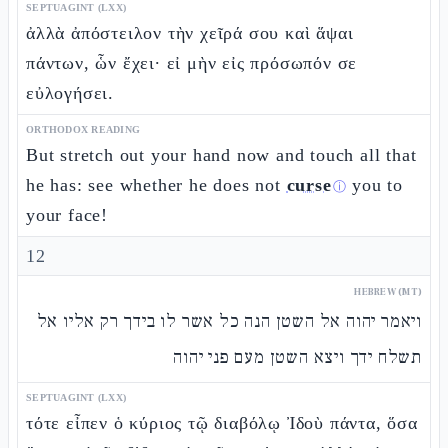
SEPTUAGINT (LXX)
ἀλλὰ ἀπόστειλον τὴν χεῖρά σου καὶ ἅψαι
πάντων, ὧν ἔχει· εἰ μὴν εἰς πρόσωπόν σε
εὐλογήσει.
ORTHODOX READING
But stretch out your hand now and touch all that
he has: see whether he does not
curse
you to
ⓘ
your face!
12
HEBREW (MT)
ויאמר יהוה אל השטן הנה כל אשר לו בידך רק אליו אל
תשלח ידך ויצא השטן מעם פני יהוה
SEPTUAGINT (LXX)
τότε εἶπεν ὁ κύριος τῷ διαβόλῳ Ἰδοὺ πάντα, ὅσα