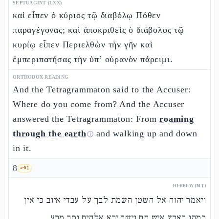
SEPTUAGINT (LXX)
καὶ εἶπεν ὁ κύριος τῷ διαβόλῳ Πόθεν
παραγέγονας; καὶ ἀποκριθεὶς ὁ διάβολος τῷ
κυρίῳ εἶπεν Περιελθὼν τὴν γῆν καὶ
ἐμπεριπατήσας τὴν ὑπ’ οὐρανὸν πάρειμι.
ORTHODOX READING
And the Tetragrammaton said to the Accuser:
Where do you come from? And the Accuser
answered the Tetragrammaton: From
roaming
through the earth
and walking up and down
ⓘ
in it.
8
🗝️
1
HEBREW (MT)
ויאמר יהוה אל השטן השמת לבך על עבדי איוב כי אין
כמהו בארץ איש תם וישר ירא אלהים וסר מרע