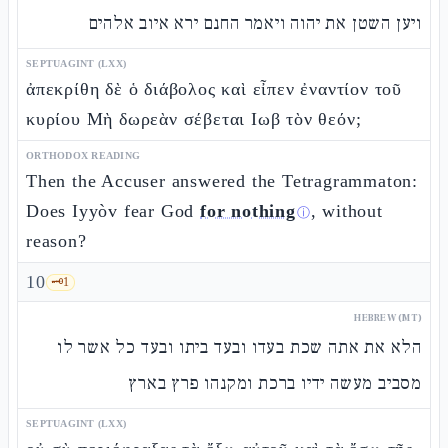
ויען השטן את יהוה ויאמר החנם ירא איוב אלהים
SEPTUAGINT (LXX)
ἀπεκρίθη δὲ ὁ διάβολος καὶ εἶπεν ἐναντίον τοῦ
κυρίου Μὴ δωρεὰν σέβεται Ιωβ τὸν θεόν;
ORTHODOX READING
Then the Accuser answered the Tetragrammaton:
Does Iyyòv fear God
for nothing
, without
ⓘ
reason?
10
🗝️
1
HEBREW (MT)
הלא את אתה שכת בעדו ובעד ביתו ובעד כל אשר לו
מסביב מעשה ידיו ברכת ומקנהו פרץ בארץ
SEPTUAGINT (LXX)