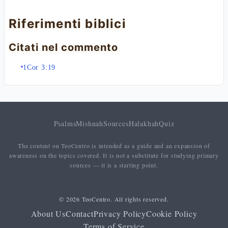
Riferimenti biblici
Citati nel commento
1Cor 3:19
Psalms
Mishnah
Sources
Halakhah
Quiz
The content on TeoCentro is intended as a guide and an expansion of
awareness on the topics covered. It is not a substitute for studying primary
sources — it is a starting point.
© 2026 TeoCentro. All rights reserved.
About Us
Contact
Privacy Policy
Cookie Policy
Terms of Service