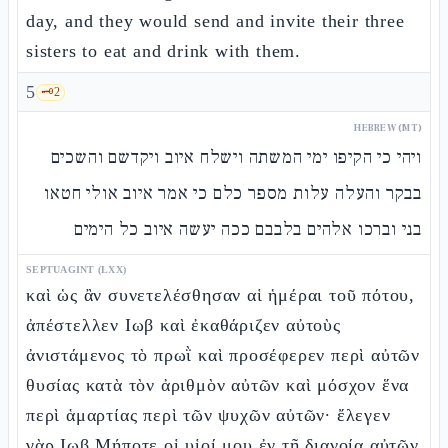
day, and they would send and invite their three
sisters to eat and drink with them.
5
🗝️
2
HEBREW (MT)
ויהי כי הקיפו ימי המשתה וישלח איוב ויקדשם והשכים
בבקר והעלה עלות מספר כלם כי אמר איוב אולי חטאו
בני וברכו אלהים בלבבם ככה יעשה איוב כל הימים
SEPTUAGINT (LXX)
καὶ ὡς ἂν συνετελέσθησαν αἱ ἡμέραι τοῦ πότου,
ἀπέστελλεν Ιωβ καὶ ἐκαθάριζεν αὐτοὺς
ἀνιστάμενος τὸ πρωῒ καὶ προσέφερεν περὶ αὐτῶν
θυσίας κατὰ τὸν ἀριθμὸν αὐτῶν καὶ μόσχον ἕνα
περὶ ἁμαρτίας περὶ τῶν ψυχῶν αὐτῶν· ἔλεγεν
γὰρ Ιωβ Μήποτε οἱ υἱοί μου ἐν τῇ διανοίᾳ αὐτῶν