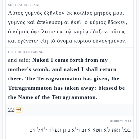
SEPTUAGINT (LXX)
Αὐτὸς γυμνὸς ἐξῆλθον ἐκ κοιλίας μητρός μου,
γυμνὸς καὶ ἀπελεύσομαι ἐκεῖ· ὁ κύριος ἔδωκεν,
ὁ κύριος ἀφείλατο· ὡς τῷ κυρίῳ ἔδοξεν, οὕτως
καὶ ἐγένετο· εἴη τὸ ὄνομα κυρίου εὐλογημένον.
ORTHODOX READING
and said:
Naked I came forth from my
mother's womb, and naked I shall return
there. The Tetragrammaton has given, the
Tetragrammaton has taken away: blessed be
the Name of the Tetragrammaton
.
22
🗝️
1
HEBREW (MT)
בכל זאת לא חטא איוב ולא נתן תפלה לאלהים