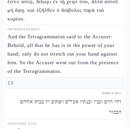
ἔστιν αὐτῷ, δίδωμι ἐν τῇ χειρί σου, ἀλλὰ αὐτοῦ
μὴ ἅψῃ. καὶ ἐξῆλθεν ὁ διάβολος παρὰ τοῦ
κυρίου.
ORTHODOX READING
And the Tetragrammaton said to the Accuser:
Behold, all that he has is in the power of your
hand; only do not stretch out your hand against
him. So the Accuser went out from the presence
of the Tetragrammaton.
13
HEBREW (MT)
ויהי היום ובניו ובנתיו אכלים ושתים יין בבית אחיהם
הבכור
SEPTUAGINT (LXX)