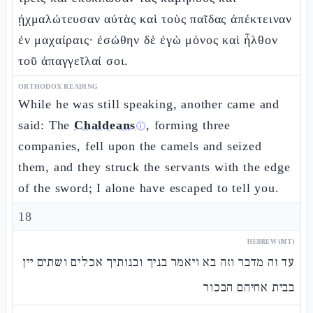
ᾐχμαλώτευσαν αὐτὰς καὶ τοὺς παῖδας ἀπέκτειναν
ἐν μαχαίραις· ἐσώθην δὲ ἐγὼ μόνος καὶ ἦλθον
τοῦ ἀπαγγεῖλαί σοι.
ORTHODOX READING
While he was still speaking, another came and
said: The
Chaldeans
, forming three
ⓘ
companies, fell upon the camels and seized
them, and they struck the servants with the edge
of the sword; I alone have escaped to tell you.
18
HEBREW (MT)
עד זה מדבר וזה בא ויאמר בניך ובנותיך אכלים ושתים יין
בבית אחיהם הבכור