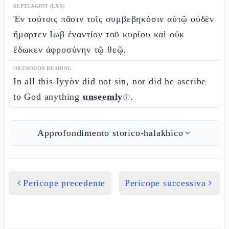
SEPTUAGINT (LXX)
Ἐν τούτοις πᾶσιν τοῖς συμβεβηκόσιν αὐτῷ οὐδὲν
ἥμαρτεν Ιωβ ἐναντίον τοῦ κυρίου καὶ οὐκ
ἔδωκεν ἀφροσύνην τῷ θεῷ.
ORTHODOX READING
In all this Iyyòv did not sin, nor did he ascribe
to God anything
unseemly
.
ⓘ
Approfondimento storico-halakhico
Pericope precedente
Pericope successiva