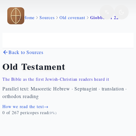
Skip to main content
Giobbe 1 1 22
Home
Sources
Old covenant
Back to Sources
Old Testament
The Bible as the first Jewish-Christian readers heard it
Parallel text: Masoretic Hebrew · Septuagint · translation ·
orthodox reading
How we read the text
→
0
of
267
pericopes read
(
0
%)