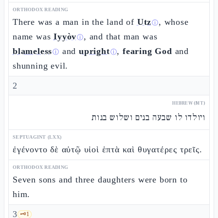
ORTHODOX READING
There was a man in the land of
Utz
, whose
ⓘ
name was
Iyyòv
, and that man was
ⓘ
blameless
and
upright
,
fearing God
and
ⓘ
ⓘ
shunning evil.
2
HEBREW (MT)
ויולדו לו שבעה בנים ושלוש בנות
SEPTUAGINT (LXX)
ἐγένοντο δὲ αὐτῷ υἱοὶ ἑπτὰ καὶ θυγατέρες τρεῖς.
ORTHODOX READING
Seven sons and three daughters were born to
him.
3
🗝️
1