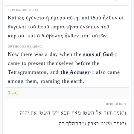
SEPTUAGINT (LXX)
Καὶ ὡς ἐγένετο ἡ ἡμέρα αὕτη, καὶ ἰδοὺ ἦλθον οἱ
ἄγγελοι τοῦ θεοῦ παραστῆναι ἐνώπιον τοῦ
κυρίου, καὶ ὁ διάβολος ἦλθεν μετ’ αὐτῶν.
ORTHODOX READING
Now there was a day when the
sons of God
ⓘ
came to present themselves before the
Tetragrammaton, and
the Accuser
also came
ⓘ
among them, roaming the earth.
7
🗝️
1
HEBREW (MT)
ויאמר יהוה אל השטן מאין תבא ויען השטן את יהוה
ויאמר משוט בארץ ומהתהלך בה