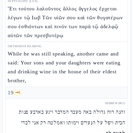
SEPTUAGINT (LXX)
Ἔτι τούτου λαλοῦντος ἄλλος ἄγγελος ἔρχεται
λέγων τῷ Ιωβ Τῶν υἱῶν σου καὶ τῶν θυγατέρων
σου ἐσθιόντων καὶ πινόν των παρὰ τῷ ἀδελφῷ
αὐτῶν τῶν πρεσβυτέρῳ
ORTHODOX READING
While he was still speaking, another came and
said: Your sons and your daughters were eating
and drinking wine in the house of their eldest
brother,
19
🗝️
1
HEBREW (MT)
והנה רוח גדולה באה מעבר המדבר ויגע בארבע פנות
הבית ויפל על הנערים וימותו ואמלטה רק אני לבדי