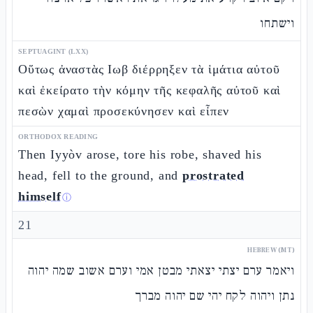
וישתחו
SEPTUAGINT (LXX)
Οὕτως ἀναστὰς Ιωβ διέρρηξεν τὰ ἱμάτια αὐτοῦ
καὶ ἐκείρατο τὴν κόμην τῆς κεφαλῆς αὐτοῦ καὶ
πεσὼν χαμαὶ προσεκύνησεν καὶ εἶπεν
ORTHODOX READING
Then Iyyòv arose, tore his robe, shaved his
head, fell to the ground, and
prostrated
himself
ⓘ
21
HEBREW (MT)
ויאמר ערם יצתי יצאתי מבטן אמי וערם אשוב שמה יהוה
נתן ויהוה לקח יהי שם יהוה מברך