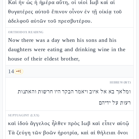
Καὶ ἦν ὡς ἡ ἡμέρα αὕτη, οἱ υἱοὶ Ιωβ καὶ αἱ
θυγατέρες αὐτοῦ ἔπινον οἶνον ἐν τῇ οἰκίᾳ τοῦ
ἀδελφοῦ αὐτῶν τοῦ πρεσβυτέρου.
ORTHODOX READING
Now there was a day when his sons and his
daughters were eating and drinking wine in the
house of their eldest brother,
14
🗝️
1
HEBREW (MT)
ומלאך בא אל איוב ויאמר הבקר היו חרשות והאתנות
רעות על ידיהם
SEPTUAGINT (LXX)
καὶ ἰδοὺ ἄγγελος ἦλθεν πρὸς Ιωβ καὶ εἶπεν αὐτῷ
Τὰ ζεύγη τῶν βοῶν ἠροτρία, καὶ αἱ θήλειαι ὄνοι