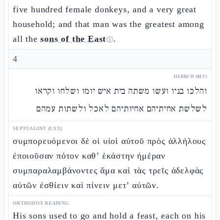
five hundred female donkeys, and a very great
household; and that man was the greatest among
all the
sons of the East
.
ⓘ
4
HEBREW (MT)
והלכו בניו ועשו משתה בית איש יומו ושלחו וקראו
לשלשת אחיתיהם אחיותיהם לאכל ולשתות עמהם
SEPTUAGINT (LXX)
συμπορευόμενοι δὲ οἱ υἱοὶ αὐτοῦ πρὸς ἀλλήλους
ἐποιοῦσαν πότον καθ’ ἑκάστην ἡμέραν
συμπαραλαμβάνοντες ἅμα καὶ τὰς τρεῖς ἀδελφὰς
αὐτῶν ἐσθίειν καὶ πίνειν μετ’ αὐτῶν.
ORTHODOX READING
His sons used to go and hold a feast, each on his