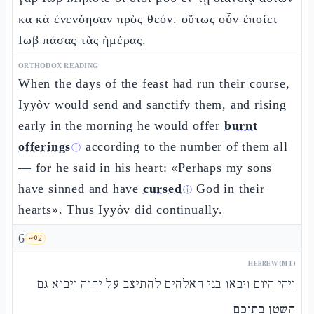
κα κὰ ἐνενόησαν πρὸς θεόν. οὕτως οὖν ἐποίει
Ιωβ πάσας τὰς ἡμέρας.
ORTHODOX READING
When the days of the feast had run their course,
Iyyòv would send and sanctify them, and rising
early in the morning he would offer
burnt
offerings
according to the number of them all
ⓘ
— for he said in his heart: «Perhaps my sons
have sinned and have
cursed
God in their
ⓘ
hearts». Thus Iyyòv did continually.
6
🗝️
2
HEBREW (MT)
ויהי היום ויבאו בני האלהים להתיצב על יהוה ויבוא גם
השטן בתוכם