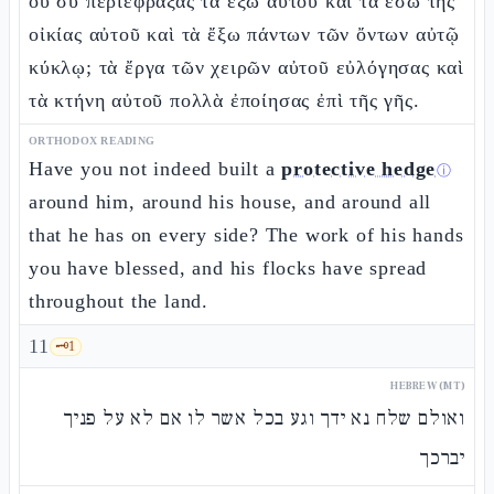
οὐ σὺ περιέφραξας τὰ ἔξω αὐτοῦ καὶ τὰ ἔσω τῆς
οἰκίας αὐτοῦ καὶ τὰ ἔξω πάντων τῶν ὄντων αὐτῷ
κύκλῳ; τὰ ἔργα τῶν χειρῶν αὐτοῦ εὐλόγησας καὶ
τὰ κτήνη αὐτοῦ πολλὰ ἐποίησας ἐπὶ τῆς γῆς.
ORTHODOX READING
Have you not indeed built a
protective hedge
ⓘ
around him, around his house, and around all
that he has on every side? The work of his hands
you have blessed, and his flocks have spread
throughout the land.
11
🗝️
1
HEBREW (MT)
ואולם שלח נא ידך וגע בכל אשר לו אם לא על פניך
יברכך