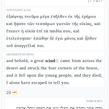
להגיד לך
SEPTUAGINT (LXX)
ἐξαίφνης πνεῦμα μέγα ἐπῆλθεν ἐκ τῆς ἐρήμου
καὶ ἥψατο τῶν τεσσάρων γωνιῶν τῆς οἰκίας, καὶ
ἔπεσεν ἡ οἰκία ἐπὶ τὰ παιδία σου, καὶ
ἐτελεύτησαν· ἐσώθην δὲ ἐγὼ μόνος καὶ ἦλθον
τοῦ ἀπαγγεῖλαί σοι.
ORTHODOX READING
and behold, a great
wind
came from across the
ⓘ
desert and struck the four corners of the house,
and it fell upon the young people, and they died;
I alone have escaped to tell you.
20
🗝️
1
HEBREW (MT)
ויקם איוב ויקרע את מעלו ויגז את ראשו ויפל ארצה