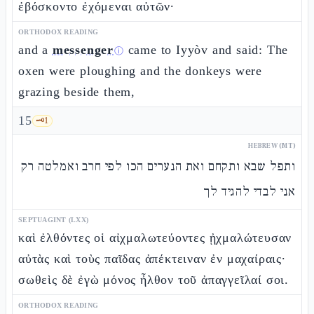
ἐβόσκοντο ἐχόμεναι αὐτῶν·
ORTHODOX READING
and a
messenger
came to Iyyòv and said: The
ⓘ
oxen were ploughing and the donkeys were
grazing beside them,
15
🗝️
1
HEBREW (MT)
ותפל שבא ותקחם ואת הנערים הכו לפי חרב ואמלטה רק
אני לבדי להגיד לך
SEPTUAGINT (LXX)
καὶ ἐλθόντες οἱ αἰχμαλωτεύοντες ᾐχμαλώτευσαν
αὐτὰς καὶ τοὺς παῖδας ἀπέκτειναν ἐν μαχαίραις·
σωθεὶς δὲ ἐγὼ μόνος ἦλθον τοῦ ἀπαγγεῖλαί σοι.
ORTHODOX READING