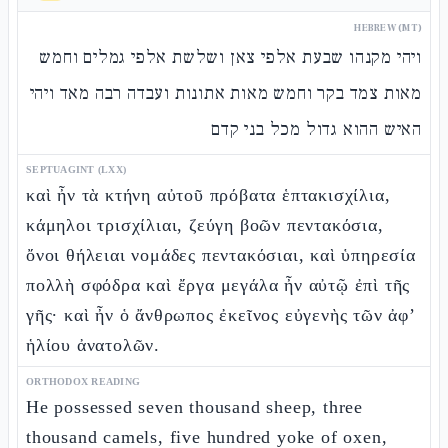
HEBREW (MT)
ויהי מקנהו שבעת אלפי צאן ושלשת אלפי גמלים וחמש
מאות צמד בקר וחמש מאות אתונות ועבדה רבה מאד ויהי
האיש ההוא גדול מכל בני קדם
SEPTUAGINT (LXX)
καὶ ἦν τὰ κτήνη αὐτοῦ πρόβατα ἑπτακισχίλια,
κάμηλοι τρισχίλιαι, ζεύγη βοῶν πεντακόσια,
ὄνοι θήλειαι νομάδες πεντακόσιαι, καὶ ὑπηρεσία
πολλὴ σφόδρα καὶ ἔργα μεγάλα ἦν αὐτῷ ἐπὶ τῆς
γῆς· καὶ ἦν ὁ ἄνθρωπος ἐκεῖνος εὐγενὴς τῶν ἀφ’
ἡλίου ἀνατολῶν.
ORTHODOX READING
He possessed seven thousand sheep, three
thousand camels, five hundred yoke of oxen,