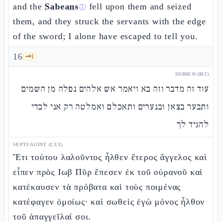
and the
Sabeans
fell upon them and seized
ⓘ
them, and they struck the servants with the edge
of the sword; I alone have escaped to tell you.
16
🗝️
1
HEBREW (MT)
עוד זה מדבר וזה בא ויאמר אש אלהים נפלה מן השמים
ותבער בצאן ובנערים ותאכלם ואמלטה רק אני לבדי
להגיד לך
SEPTUAGINT (LXX)
Ἔτι τούτου λαλοῦντος ἦλθεν ἕτερος ἄγγελος καὶ
εἶπεν πρὸς Ιωβ Πῦρ ἔπεσεν ἐκ τοῦ οὐρανοῦ καὶ
κατέκαυσεν τὰ πρόβατα καὶ τοὺς ποιμένας
κατέφαγεν ὁμοίως· καὶ σωθεὶς ἐγὼ μόνος ἦλθον
τοῦ ἀπαγγεῖλαί σοι.