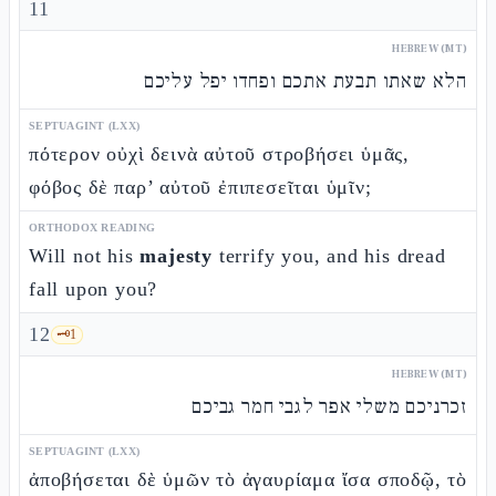
11
HEBREW (MT)
הלא שאתו תבעת אתכם ופחדו יפל עליכם
SEPTUAGINT (LXX)
πότερον οὐχὶ δεινὰ αὐτοῦ στροβήσει ὑμᾶς,
φόβος δὲ παρ’ αὐτοῦ ἐπιπεσεῖται ὑμῖν;
ORTHODOX READING
Will not his
majesty
terrify you, and his dread
fall upon you?
12
🗝️
1
HEBREW (MT)
זכרניכם משלי אפר לגבי חמר גביכם
SEPTUAGINT (LXX)
ἀποβήσεται δὲ ὑμῶν τὸ ἀγαυρίαμα ἴσα σποδῷ, τὸ