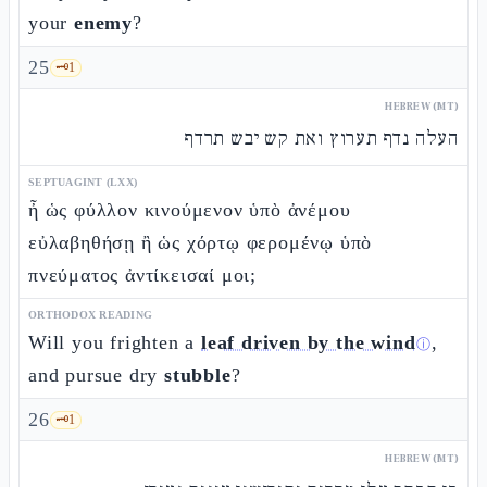
your
enemy
?
25
🗝️
1
HEBREW (MT)
העלה נדף תערוץ ואת קש יבש תרדף
SEPTUAGINT (LXX)
ἦ ὡς φύλλον κινούμενον ὑπὸ ἀνέμου
εὐλαβηθήσῃ ἢ ὡς χόρτῳ φερομένῳ ὑπὸ
πνεύματος ἀντίκεισαί μοι;
ORTHODOX READING
Will you frighten a
leaf driven by the wind
,
ⓘ
and pursue dry
stubble
?
26
🗝️
1
HEBREW (MT)