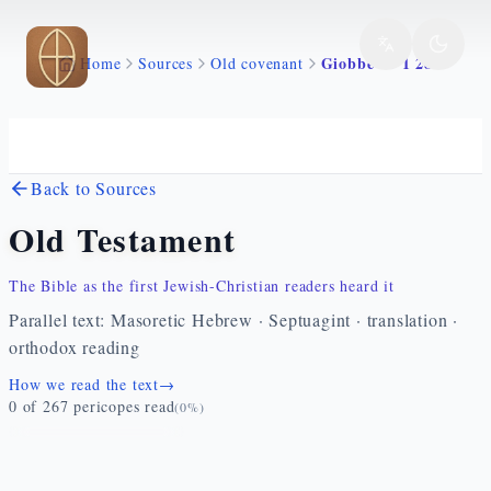
Skip to main content
Giobbe 13 1 28
Home
Sources
Old covenant
Back to Sources
Old Testament
The Bible as the first Jewish-Christian readers heard it
Parallel text: Masoretic Hebrew · Septuagint · translation ·
orthodox reading
How we read the text
→
0
of
267
pericopes read
(
0
%)