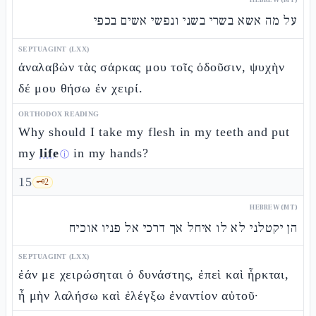
על מה אשא בשרי בשני ונפשי אשים בכפי
SEPTUAGINT (LXX)
ἀναλαβὼν τὰς σάρκας μου τοῖς ὀδοῦσιν, ψυχὴν
δέ μου θήσω ἐν χειρί.
ORTHODOX READING
Why should I take my flesh in my teeth and put
my
life
in my hands?
ⓘ
15
🗝️
2
HEBREW (MT)
הן יקטלני לא לו איחל אך דרכי אל פניו אוכיח
SEPTUAGINT (LXX)
ἐάν με χειρώσηται ὁ δυνάστης, ἐπεὶ καὶ ἦρκται,
ἦ μὴν λαλήσω καὶ ἐλέγξω ἐναντίον αὐτοῦ·