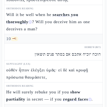
ORTHODOX READING
Will it be well when he
searches you
thoroughly
? Will you deceive him as one
ⓘ
deceives a man?
10
🗝️
1
HEBREW (MT)
הוכח יוכיח אתכם אם בסתר פנים תשאון
SEPTUAGINT (LXX)
οὐθὲν ἧττον ἐλέγξει ὑμᾶς· εἰ δὲ καὶ κρυφῇ
πρόσωπα θαυμάσετε,
ORTHODOX READING
He will surely rebuke you if you
show
partiality
in secret — if you
regard faces
.
ⓘ