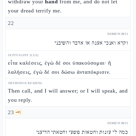
withdraw your
hand
from me, and do not let
your dread terrify me.
22
HEBREW (MT)
וקרא ואנכי אענה או אדבר והשיבני
SEPTUAGINT (LXX)
εἶτα καλέσεις, ἐγὼ δέ σοι ὑπακούσομαι· ἢ
λαλήσεις, ἐγὼ δέ σοι δώσω ἀνταπόκρισιν.
ORTHODOX READING
Then call, and I will answer; or I will speak, and
you reply.
23
🗝️
1
HEBREW (MT)
כמה לי עונות וחטאות פשעי וחטאתי הדיעני