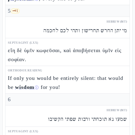
5
🗝️
1
HEBREW (MT)
מי יתן החרש תחרישון ותהי לכם לחכמה
SEPTUAGINT (LXX)
εἴη δὲ ὑμῖν κωφεῦσαι, καὶ ἀποβήσεται ὑμῖν εἰς
σοφίαν.
ORTHODOX READING
If only you would be entirely silent: that would
be
wisdom
for you!
ⓘ
6
HEBREW (MT)
שמעו נא תוכחתי ורבות שפתי הקשיבו
SEPTUAGINT (LXX)