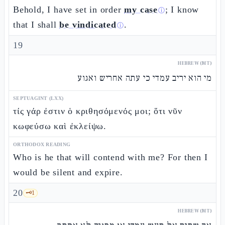
Behold, I have set in order
my case
; I know
ⓘ
that I shall
be vindicated
.
ⓘ
19
HEBREW (MT)
מי הוא יריב עמדי כי עתה אחריש ואגוע
SEPTUAGINT (LXX)
τίς γάρ ἐστιν ὁ κριθησόμενός μοι; ὅτι νῦν
κωφεύσω καὶ ἐκλείψω.
ORTHODOX READING
Who is he that will contend with me? For then I
would be silent and expire.
20
🗝️
1
HEBREW (MT)