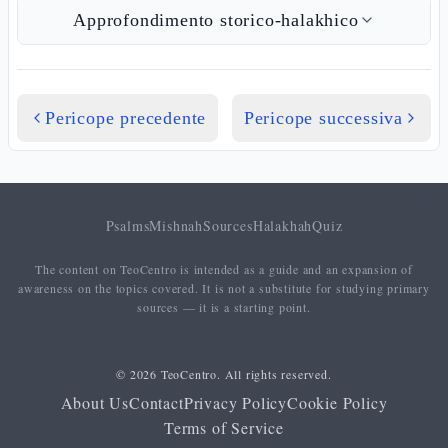
Approfondimento storico-halakhico
Pericope precedente
Pericope successiva
Psalms
Mishnah
Sources
Halakhah
Quiz
The content on TeoCentro is intended as a guide and an expansion of
awareness on the topics covered. It is not a substitute for studying primary
sources — it is a starting point.
© 2026 TeoCentro. All rights reserved.
About Us
Contact
Privacy Policy
Cookie Policy
Terms of Service