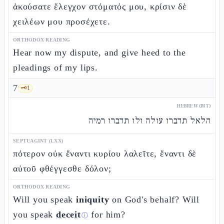
ἀκούσατε ἔλεγχον στόματός μου, κρίσιν δὲ
χειλέων μου προσέχετε.
ORTHODOX READING
Hear now my dispute, and give heed to the
pleadings of my lips.
7
🗝️
1
HEBREW (MT)
הלאל תדברו עולה ולו תדברו רמיה
SEPTUAGINT (LXX)
πότερον οὐκ ἔναντι κυρίου λαλεῖτε, ἔναντι δὲ
αὐτοῦ φθέγγεσθε δόλον;
ORTHODOX READING
Will you speak
iniquity
on God's behalf? Will
you speak
deceit
for him?
ⓘ