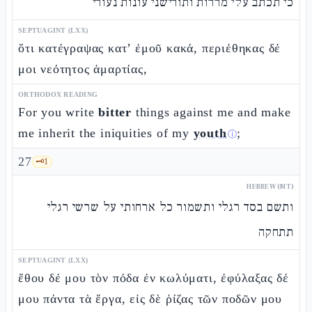
כי תכתב עלי מררות ותורישני עונות נעורי
SEPTUAGINT (LXX)
ὅτι κατέγραψας κατ’ ἐμοῦ κακά, περιέθηκας δέ
μοι νεότητος ἁμαρτίας,
ORTHODOX READING
For you write
bitter
things against me and make
me inherit the iniquities of my
youth
;
ⓘ
27
🗝️
1
HEBREW (MT)
ותשם בסד רגלי ותשמור כל ארחותי על שרשי רגלי
תתחקה
SEPTUAGINT (LXX)
ἔθου δέ μου τὸν πόδα ἐν κωλύματι, ἐφύλαξας δέ
μου πάντα τὰ ἔργα, εἰς δὲ ῥίζας τῶν ποδῶν μου