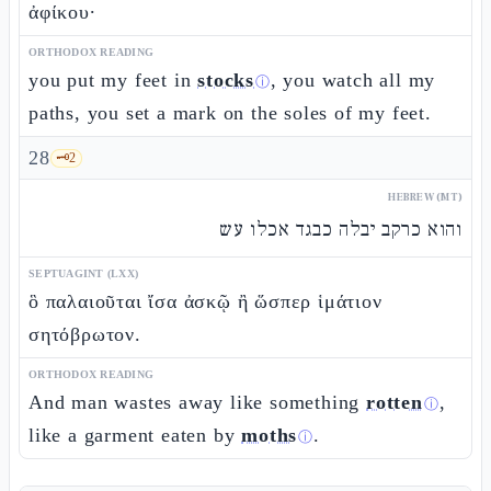
ἀφίκου·
ORTHODOX READING
you put my feet in
stocks
, you watch all my
ⓘ
paths, you set a mark on the soles of my feet.
28
🗝️
2
HEBREW (MT)
והוא כרקב יבלה כבגד אכלו עש
SEPTUAGINT (LXX)
ὃ παλαιοῦται ἴσα ἀσκῷ ἢ ὥσπερ ἱμάτιον
σητόβρωτον.
ORTHODOX READING
And man wastes away like something
rotten
,
ⓘ
like a garment eaten by
moths
.
ⓘ