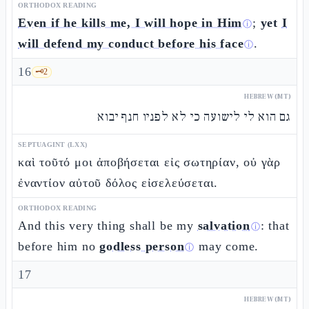
ORTHODOX READING
Even if he kills me, I will hope in Him
;
yet
I
ⓘ
will defend my conduct before his face
.
ⓘ
16
🗝️
2
HEBREW (MT)
גם הוא לי לישועה כי לא לפניו חנף יבוא
SEPTUAGINT (LXX)
καὶ τοῦτό μοι ἀποβήσεται εἰς σωτηρίαν, οὐ γὰρ
ἐναντίον αὐτοῦ δόλος εἰσελεύσεται.
ORTHODOX READING
And this very thing shall be my
salvation
: that
ⓘ
before him no
godless person
may come.
ⓘ
17
HEBREW (MT)