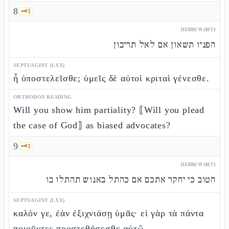
8
🗝️
1
HEBREW (MT)
הפניו תשאון אם לאל תריבון
SEPTUAGINT (LXX)
ἦ ὑποστελεῖσθε; ὑμεῖς δὲ αὐτοὶ κριταὶ γένεσθε.
ORTHODOX READING
Will you show him partiality? ⟦Will you plead
the case of God⟧ as biased advocates?
9
🗝️
1
HEBREW (MT)
הטוב כי יחקר אתכם אם כהתל באנוש תהתלו בו
SEPTUAGINT (LXX)
καλόν γε, ἐὰν ἐξιχνιάσῃ ὑμᾶς· εἰ γὰρ τὰ πάντα
ποιοῦντες προστεθήσεσθε αὐτῷ,