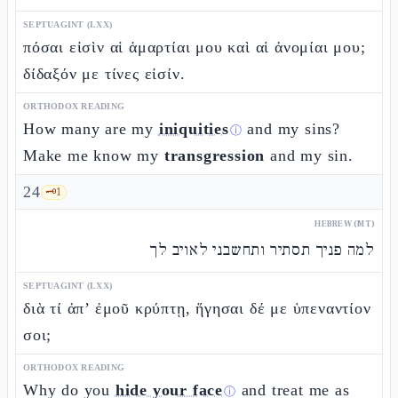
SEPTUAGINT (LXX)
πόσαι εἰσὶν αἱ ἁμαρτίαι μου καὶ αἱ ἀνομίαι μου;
δίδαξόν με τίνες εἰσίν.
ORTHODOX READING
How many are my
iniquities
and my sins?
ⓘ
Make me know my
transgression
and my sin.
24
🗝️
1
HEBREW (MT)
למה פניך תסתיר ותחשבני לאויב לך
SEPTUAGINT (LXX)
διὰ τί ἀπ’ ἐμοῦ κρύπτῃ, ἥγησαι δέ με ὑπεναντίον
σοι;
ORTHODOX READING
Why do you
hide your face
and treat me as
ⓘ