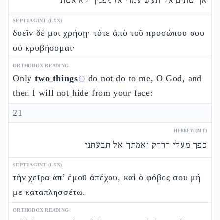
אך שתים אל תעש עמדי אז מפניך לא אסתר
SEPTUAGINT (LXX)
δυεῖν δέ μοι χρήσῃ· τότε ἀπὸ τοῦ προσώπου σου
οὐ κρυβήσομαι·
ORTHODOX READING
Only
two things
do not do to me, O God, and
ⓘ
then I will not hide from your face:
21
HEBREW (MT)
כפך מעלי הרחק ואמתך אל תבעתני
SEPTUAGINT (LXX)
τὴν χεῖρα ἀπ’ ἐμοῦ ἀπέχου, καὶ ὁ φόβος σου μή
με καταπλησσέτω.
ORTHODOX READING