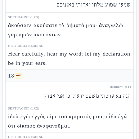
שמעו שמוע מלתי ואחותי באזניכם
SEPTUAGINT (LXX)
ἀκούσατε ἀκούσατε τὰ ῥήματά μου· ἀναγγελῶ
γὰρ ὑμῶν ἀκουόντων.
ORTHODOX READING
Hear carefully, hear my word; let my declaration
be in your ears.
18
🗝️
2
HEBREW (MT)
הנה נא ערכתי משפט ידעתי כי אני אצדק
SEPTUAGINT (LXX)
ἰδοὺ ἐγὼ ἐγγύς εἰμι τοῦ κρίματός μου, οἶδα ἐγὼ
ὅτι δίκαιος ἀναφανοῦμαι.
ORTHODOX READING