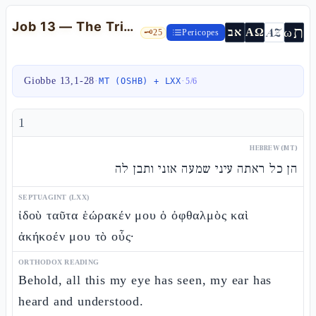
Job 13 — The Trial Against God and the Famous Ketiv/Qere of v.15
ת
AZ
ω
אב
ΑΩ
🗝️
25
Pericopes
Giobbe 13,1-28
·
·
MT (OSHB) + LXX
5
/
6
1
HEBREW (MT)
הן כל ראתה עיני שמעה אזני ותבן לה
SEPTUAGINT (LXX)
ἰδοὺ ταῦτα ἑώρακέν μου ὁ ὀφθαλμὸς καὶ
ἀκήκοέν μου τὸ οὖς·
ORTHODOX READING
Behold, all this my eye has seen, my ear has
heard and understood.