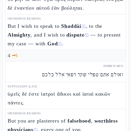
δὲ ἐναντίον αὐτοῦ ἐὰν βούληται.
ORTHODOX READING
But I wish to speak to
Shaddài
, to the
ⓘ
Almighty
, and I wish to
dispute
— to present
ⓘ
my case — with
God
.
ⓘ
4
🗝️
1
HEBREW (MT)
ואולם אתם טפלי שקר רפאי אלל כלכם
SEPTUAGINT (LXX)
ὑμεῖς δέ ἐστε ἰατροὶ ἄδικοι καὶ ἰαταὶ κακῶν
πάντες.
ORTHODOX READING
But you are plasterers of
falsehood
,
worthless
physicians
, every one of you.
ⓘ