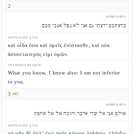
2
HEBREW (MT)
כדעתכם ידעתי גם אני לא נפל אנכי מכם
SEPTUAGINT (LXX)
καὶ οἶδα ὅσα καὶ ὑμεῖς ἐπίστασθε, καὶ οὐκ
ἀσυνετώτερός εἰμι ὑμῶν.
ORTHODOX READING
What you know, I know also: I am not inferior
to you.
3
🗝️
3
HEBREW (MT)
אולם אני אל שדי אדבר והוכח אל אל אחפץ
SEPTUAGINT (LXX)
οὐ μὴν δὲ ἀλλ’ ἐγὼ πρὸς κύριον λαλήσω, ἐλέγξω