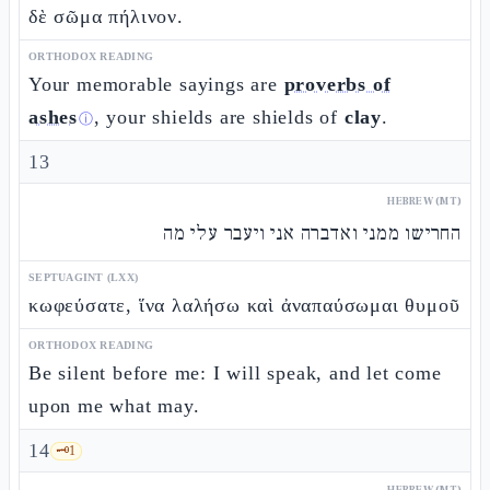
δὲ σῶμα πήλινον.
ORTHODOX READING
Your memorable sayings are
proverbs of
ashes
, your shields are shields of
clay
.
ⓘ
13
HEBREW (MT)
החרישו ממני ואדברה אני ויעבר עלי מה
SEPTUAGINT (LXX)
κωφεύσατε, ἵνα λαλήσω καὶ ἀναπαύσωμαι θυμοῦ
ORTHODOX READING
Be silent before me: I will speak, and let come
upon me what may.
14
🗝️
1
HEBREW (MT)