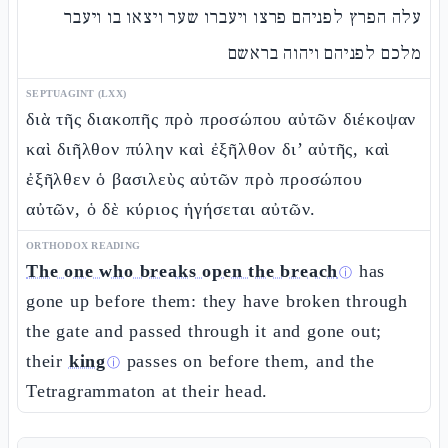
עלה הפרץ לפניהם פרצו ויעברו שער ויצאו בו ויעבר
מלכם לפניהם ויהוה בראשם
SEPTUAGINT (LXX)
διὰ τῆς διακοπῆς πρὸ προσώπου αὐτῶν διέκοψαν
καὶ διῆλθον πύλην καὶ ἐξῆλθον δι’ αὐτῆς, καὶ
ἐξῆλθεν ὁ βασιλεὺς αὐτῶν πρὸ προσώπου
αὐτῶν, ὁ δὲ κύριος ἡγήσεται αὐτῶν.
ORTHODOX READING
The one who breaks open the breach
has
ⓘ
gone up before them: they have broken through
the gate and passed through it and gone out;
their
king
passes on before them, and the
ⓘ
Tetragrammaton at their head.