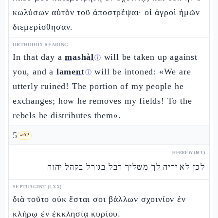
κωλύσων αὐτὸν τοῦ ἀποστρέψαι· οἱ ἀγροὶ ἡμῶν
διεμερίσθησαν.
ORTHODOX READING
In that day a
mashàl
will be taken up against
ⓘ
you, and a
lament
will be intoned: «We are
ⓘ
utterly ruined! The portion of my people he
exchanges; how he removes my fields! To the
rebels he distributes them».
5
🗝️
2
HEBREW (MT)
לכן לא יהיה לך משליך חבל בגורל בקהל יהוה
SEPTUAGINT (LXX)
διὰ τοῦτο οὐκ ἔσται σοι βάλλων σχοινίον ἐν
κλήρῳ ἐν ἐκκλησίᾳ κυρίου.