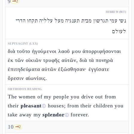
9
🗝️
2
HEBREW (MT)
נשי עמי תגרשון מבית תענגיה מעל עלליה תקחו הדרי
לעולם
SEPTUAGINT (LXX)
διὰ τοῦτο ἡγούμενοι λαοῦ μου ἀπορριφήσονται
ἐκ τῶν οἰκιῶν τρυφῆς αὐτῶν, διὰ τὰ πονηρὰ
ἐπιτηδεύματα αὐτῶν ἐξώσθησαν· ἐγγίσατε
ὄρεσιν αἰωνίοις.
ORTHODOX READING
The women of my people you drive out from
their
pleasant
houses; from their children you
ⓘ
take away my
splendor
forever.
ⓘ
10
🗝️
2