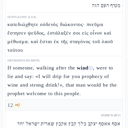
מטיף העם הזה
SEPTUAGINT (LXX)
κατεδιώχθητε οὐδενὸς διώκοντος· πνεῦμα
ἔστησεν ψεῦδος, ἐστάλαξέν σοι εἰς οἶνον καὶ
μέθυσμα. καὶ ἔσται ἐκ τῆς σταγόνος τοῦ λαοῦ
τούτου
ORTHODOX READING
If someone, walking after the
wind
, were to
ⓘ
lie and say: «I will drip for you prophecy of
wine and strong drink!», that man would be the
prophet welcome to this people.
12
🗝️
2
HEBREW (MT)
אסף אאסף יעקב כלך קבץ אקבץ שארית ישראל יחד