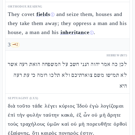
ORTHODOX READING
They covet
fields
and seize them, houses and
ⓘ
they take them away; they oppress a man and his
house, a man and his
inheritance
.
ⓘ
3
🗝️
2
HEBREW (MT)
לכן כה אמר יהוה הנני חשב על המשפחה הזאת רעה אשר
לא תמישו משם צוארתיכם ולא תלכו רומה כי עת רעה
היא
SEPTUAGINT (LXX)
διὰ τοῦτο τάδε λέγει κύριος Ἰδοὺ ἐγὼ λογίζομαι
ἐπὶ τὴν φυλὴν ταύτην κακά, ἐξ ὧν οὐ μὴ ἄρητε
τοὺς τραχήλους ὑμῶν καὶ οὐ μὴ πορευθῆτε ὀρθοὶ
ἐξαίφνης, ὅτι καιρὸς πονηρός ἐστιν.