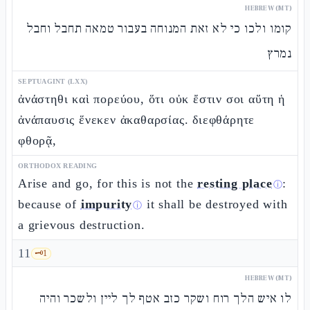
HEBREW (MT)
קומו ולכו כי לא זאת המנוחה בעבור טמאה תחבל וחבל
נמרץ
SEPTUAGINT (LXX)
ἀνάστηθι καὶ πορεύου, ὅτι οὐκ ἔστιν σοι αὕτη ἡ
ἀνάπαυσις ἕνεκεν ἀκαθαρσίας. διεφθάρητε
φθορᾷ,
ORTHODOX READING
Arise and go, for this is not the
resting place
:
ⓘ
because of
impurity
it shall be destroyed with
ⓘ
a grievous destruction.
11
🗝️
1
HEBREW (MT)
לו איש הלך רוח ושקר כזב אטף לך ליין ולשכר והיה