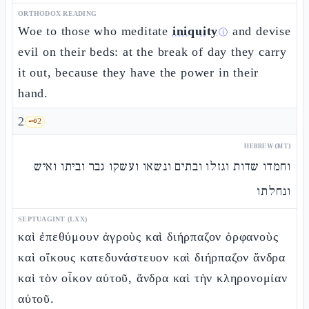
ORTHODOX READING
Woe to those who meditate
iniquity
and devise
ⓘ
evil on their beds: at the break of day they carry
it out, because they have the power in their
hand.
2
🗝️
2
HEBREW (MT)
וחמדו שדות וגזלו ובתים ונשאו ועשקו גבר וביתו ואיש
ונחלתו
SEPTUAGINT (LXX)
καὶ ἐπεθύμουν ἀγροὺς καὶ διήρπαζον ὀρφανοὺς
καὶ οἴκους κατεδυνάστευον καὶ διήρπαζον ἄνδρα
καὶ τὸν οἶκον αὐτοῦ, ἄνδρα καὶ τὴν κληρονομίαν
αὐτοῦ.