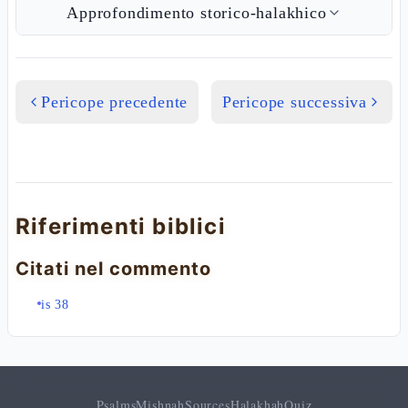
Approfondimento storico-halakhico
Pericope precedente
Pericope successiva
Riferimenti biblici
Citati nel commento
is 38
Psalms
Mishnah
Sources
Halakhah
Quiz