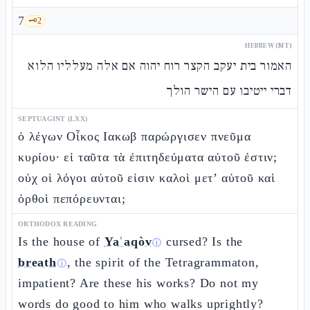
7
🗝️
2
HEBREW (MT)
האמור בית יעקב הקצר רוח יהוה אם אלה מעלליו הלוא
דברי ייטיבו עם הישר הולך
SEPTUAGINT (LXX)
ὁ λέγων Οἶκος Ιακωβ παρώργισεν πνεῦμα
κυρίου· εἰ ταῦτα τὰ ἐπιτηδεύματα αὐτοῦ ἐστιν;
οὐχ οἱ λόγοι αὐτοῦ εἰσιν καλοὶ μετ’ αὐτοῦ καὶ
ὀρθοὶ πεπόρευνται;
ORTHODOX READING
Is the house of
Yaʿaqòv
cursed? Is the
ⓘ
breath
, the spirit of the Tetragrammaton,
ⓘ
impatient? Are these his works? Do not my
words do good to him who walks uprightly?