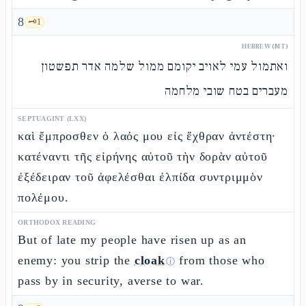
8
🗝️
1
HEBREW (MT)
ואתמול עמי לאויב יקומם ממול שלמה אדר תפשטון
מעברים בטח שובי מלחמה
SEPTUAGINT (LXX)
καὶ ἔμπροσθεν ὁ λαός μου εἰς ἔχθραν ἀντέστη·
κατέναντι τῆς εἰρήνης αὐτοῦ τὴν δορὰν αὐτοῦ
ἐξέδειραν τοῦ ἀφελέσθαι ἐλπίδα συντριμμὸν
πολέμου.
ORTHODOX READING
But of late my people have risen up as an
enemy: you strip the
cloak
from those who
ⓘ
pass by in security, averse to war.