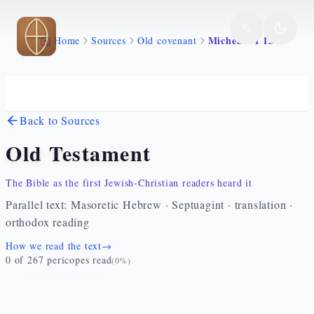
Skip to main content
Michea 2 1 13
Home
Sources
Old covenant
Back to Sources
Old Testament
The Bible as the first Jewish-Christian readers heard it
Parallel text: Masoretic Hebrew · Septuagint · translation ·
orthodox reading
How we read the text
→
0
of
267
pericopes read
(
0
%)