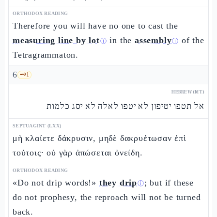
ORTHODOX READING
Therefore you will have no one to cast the
measuring line by lot
in the
assembly
of the
ⓘ
ⓘ
Tetragrammaton.
6
🗝️
1
HEBREW (MT)
אל תטפו יטיפון לא יטפו לאלה לא יסג כלמות
SEPTUAGINT (LXX)
μὴ κλαίετε δάκρυσιν, μηδὲ δακρυέτωσαν ἐπὶ
τούτοις· οὐ γὰρ ἀπώσεται ὀνείδη.
ORTHODOX READING
«Do not drip words!»
they drip
; but if these
ⓘ
do not prophesy, the reproach will not be turned
back.