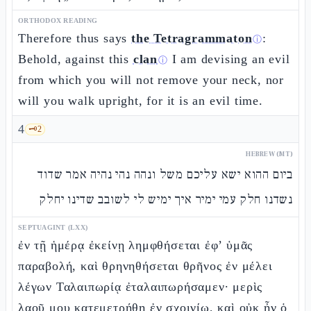
ORTHODOX READING
Therefore thus says
the Tetragrammaton
:
ⓘ
Behold, against this
clan
I am devising an evil
ⓘ
from which you will not remove your neck, nor
will you walk upright, for it is an evil time.
4
🗝️
2
HEBREW (MT)
ביום ההוא ישא עליכם משל ונהה נהי נהיה אמר שדוד
נשדנו חלק עמי ימיר איך ימיש לי לשובב שדינו יחלק
SEPTUAGINT (LXX)
ἐν τῇ ἡμέρᾳ ἐκείνῃ λημφθήσεται ἐφ’ ὑμᾶς
παραβολή, καὶ θρηνηθήσεται θρῆνος ἐν μέλει
λέγων Ταλαιπωρίᾳ ἐταλαιπωρήσαμεν· μερὶς
λαοῦ μου κατεμετρήθη ἐν σχοινίῳ, καὶ οὐκ ἦν ὁ