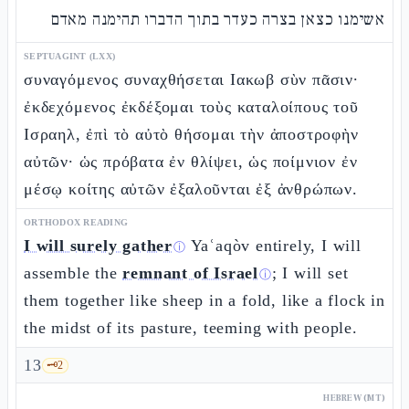
אשימנו כצאן בצרה כעדר בתוך הדברו תהימנה מאדם
SEPTUAGINT (LXX)
συναγόμενος συναχθήσεται Ιακωβ σὺν πᾶσιν·
ἐκδεχόμενος ἐκδέξομαι τοὺς καταλοίπους τοῦ
Ισραηλ, ἐπὶ τὸ αὐτὸ θήσομαι τὴν ἀποστροφὴν
αὐτῶν· ὡς πρόβατα ἐν θλίψει, ὡς ποίμνιον ἐν
μέσῳ κοίτης αὐτῶν ἐξαλοῦνται ἐξ ἀνθρώπων.
ORTHODOX READING
I will surely gather
Yaʿaqòv entirely, I will
ⓘ
assemble the
remnant of Israel
; I will set
ⓘ
them together like sheep in a fold, like a flock in
the midst of its pasture, teeming with people.
13
🗝️
2
HEBREW (MT)