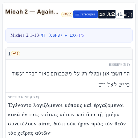
Micah 2 — Against the Predators of Land and the Oracle of the Porètz
ת
AZ
ω
אב
ΑΩ
🗝️
22
Pericopes
Michea 2,1-13
·
·
MT (OSHB) + LXX
1
/
5
1
🗝️
1
HEBREW (MT)
הוי חשבי און ופעלי רע על משכבותם באור הבקר יעשוה
כי יש לאל ידם
SEPTUAGINT (LXX)
Ἐγένοντο λογιζόμενοι κόπους καὶ ἐργαζόμενοι
κακὰ ἐν ταῖς κοίταις αὐτῶν καὶ ἅμα τῇ ἡμέρᾳ
συνετέλουν αὐτά, διότι οὐκ ἦραν πρὸς τὸν θεὸν
τὰς χεῖρας αὐτῶν·