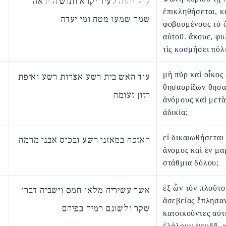
קול יהוה לעיר יקרא ותושיה יראה
ἐπικληθήσεται, κ
שמך שמעו מטה ומי יעדה
φοβουμένους τὸ 
αὐτοῦ. ἄκουε, φυ
τίς κοσμήσει πόλ
μὴ πῦρ καὶ οἶκος
עוד האש בית רשע אצרות רשע ואיפת
θησαυρίζων θησ
רזון זעומה
ἀνόμους καὶ μετ
ἀδικία;
εἰ δικαιωθήσεται
האזכה במאזני רשע ובכיס אבני מרמה
ἄνομος καὶ ἐν μ
στάθμια δόλου;
ἐξ ὧν τὸν πλοῦτ
אשר עשיריה מלאו חמס וישביה דברו
ἀσεβείας ἔπλησαν
שקר ולשונם רמיה בפיהם
κατοικοῦντες αὐτ
ἐλάλουν ψευδῆ, κ