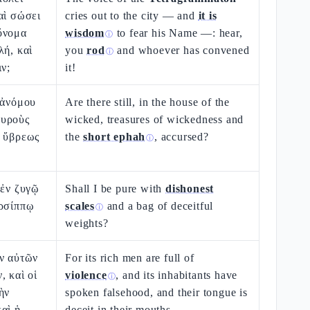
αὶ σώσει
cries out to the city — and
it is
ὄνομα
wisdom
to fear his Name —: hear,
ⓘ
λή, καὶ
you
rod
and whoever has convened
ⓘ
ιν;
it!
 ἀνόμου
Are there still, in the house of the
αυροὺς
wicked, treasures of wickedness and
ὰ ὕβρεως
the
short ephah
, accursed?
ⓘ
 ἐν ζυγῷ
Shall I be pure with
dishonest
αρσίππῳ
scales
and a bag of deceitful
ⓘ
weights?
ον αὐτῶν
For its rich men are full of
, καὶ οἱ
violence
, and its inhabitants have
ⓘ
ὴν
spoken falsehood, and their tongue is
αὶ ἡ
deceit in their mouths.