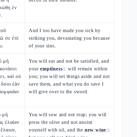
ψώθη ἐν
.
τοῦ
And I too have made you sick by
ιῶ σε ἐπὶ
striking you, devastating you because
υ.
of your sins.
ὐ μὴ
You will eat and not be satisfied, and
σκοτάσει
your
emptiness
will remain within
ⓘ
ει, καὶ οὐ
you; you will set things aside and not
 ὅσοι ἐὰν
save them, and what you do save I
 ῥομφαίαν
will give over to the sword.
ὐ μὴ
You will sow and not reap; you will
ις ἐλαίαν
press the olive and not anoint
 ἔλαιον,
yourself with oil, and the
new wine
ⓘ