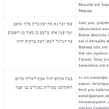
Μωυσῆν καὶ Ααρ
Μαριαμ.
λαός μου, μνήσθη
עמי זכר נא מה יעץ בלק מלך מואב
ἐβουλεύσατο κατ
ומה ענה אתו בלעם בן בעור מן השטים
Βαλακ βασιλεὺς
עד הגלגל למען דעת צדקות יהוה
καὶ τί ἀπεκρίθη 
Βαλααμ υἱὸς τοῦ
ἀπὸ τῶν σχοίνων
Γαλγαλ, ὅπως γν
δικαιοσύνη τοῦ κ
ἐν τίνι καταλάβω
במה אקדם יהוה אכף לאלהי מרום
κύριον, ἀντιλήμψ
האקדמנו בעולות בעגלים בני שנה
θεοῦ μου ὑψίστου
καταλήμψομαι αὐ
ὁλοκαυτώμασιν, 
μόσχοις ἐνιαυσίοι