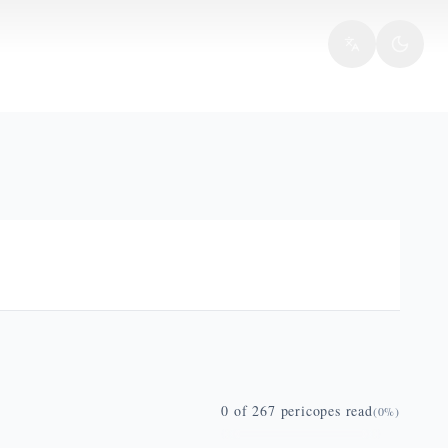
0
of
267
pericopes read
(
0
%)