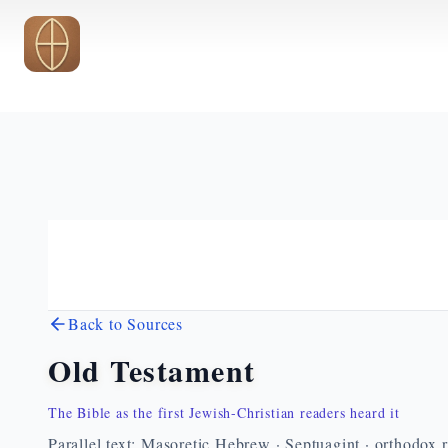
Skip to main content
Back to Sources
Old Testament
The Bible as the first Jewish-Christian readers heard it
Parallel text: Masoretic Hebrew · Septuagint · orthodox 