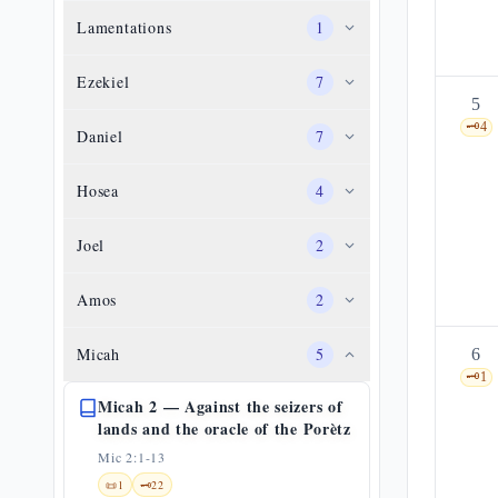
Lamentations
1
Ezekiel
7
5
🗝️
4
Daniel
7
Hosea
4
Joel
2
Amos
2
Micah
5
6
🗝️
1
Micah 2 — Against the seizers of
lands and the oracle of the Porètz
Mic 2:1-13
📜
1
🗝️
22