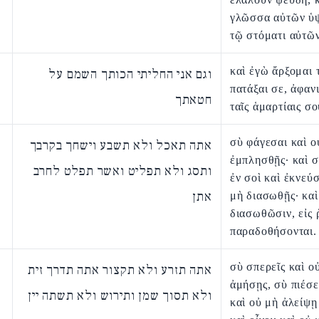
γλῶσσα αὐτῶν ὑ
τῷ στόματι αὐτῶν
καὶ ἐγὼ ἄρξομαι 
וגם אני החליתי הכותך השמם על
πατάξαι σε, ἀφαν
חטאתך
ταῖς ἁμαρτίαις σο
σὺ φάγεσαι καὶ ο
אתה תאכל ולא תשבע וישחך בקרבך
ἐμπλησθῇς· καὶ 
ותסג ולא תפליט ואשר תפלט לחרב
ἐν σοὶ καὶ ἐκνεύσ
אתן
μὴ διασωθῇς· καὶ
διασωθῶσιν, εἰς
παραδοθήσονται.
σὺ σπερεῖς καὶ ο
אתה תזרע ולא תקצור אתה תדרך זית
ἀμήσῃς, σὺ πιέσε
ולא תסוך שמן ותירוש ולא תשתה יין
καὶ οὐ μὴ ἀλείψῃ