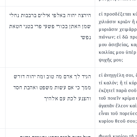
εἰ προσδέξεται κ
הירצה יהוה באלפי אילים ברבבות נחלי
χιλιάσιν κριῶν ἢ 
שמן האתן בכורי פשעי פרי בטני חטאת
μυριάσιν χειμάρ
נפשי
πιόνων; εἰ δῶ π
μου ἀσεβείας, κ
κοιλίας μου ὑπὲρ
ψυχῆς μου;
εἰ ἀνηγγέλη σοι,
הגיד לך אדם מה טוב ומה יהוה דורש
τί καλόν; ἢ τί κύρ
ממך כי אם עשות משפט ואהבת חסד
ἐκζητεῖ παρὰ σοῦ
והצנע לכת עם אלהיך
τοῦ ποιεῖν κρίμα 
ἀγαπᾶν ἔλεον καὶ
εἶναι τοῦ πορεύε
κυρίου θεοῦ σου;
Φωνὴ κυρίου τῇ 