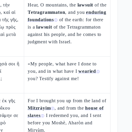
, τὴν
Hear, O mountains, the
lawsuit
of the
, καὶ αἱ
Tetragrammaton
, and you
enduring
 τῆς γῆς,
foundations
of the earth: for there
ⓘ
ρίῳ πρὸς
is a
lawsuit
of the Tetragrammaton
καὶ μετὰ
against his people, and he comes to
judgment with Israel.
ησά σοι ἢ
«My people, what have I done to
ί
you, and in what have I
wearied
ⓘ
;
you? Testify against me!
ε ἐκ γῆς
For I brought you up from the land of
οἴκου
Mitzràyim
, and from the
house of
ⓘ
σάμην σε
slaves
I redeemed you, and I sent
ⓘ
πρὸ
before you Moshè, Aharòn and
ὸν
Miryàm.