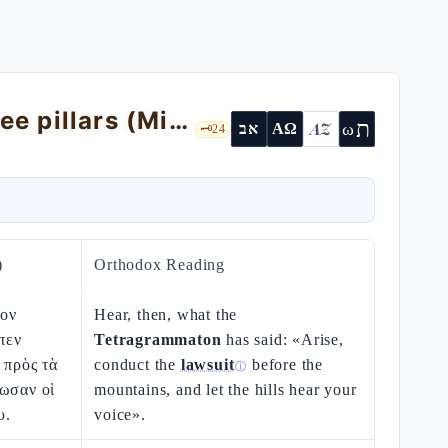
Micah 6 — the prophetic rib and the three pillars (Mi 6,8)
ת
AZ
ω
אב
ΑΩ
🗝️
24
)
Orthodox Reading
ον
Hear, then, what the
πεν
Tetragrammaton
has said: «Arise,
 πρὸς τὰ
conduct the
lawsuit
before the
ⓘ
τωσαν οἱ
mountains, and let the hills hear your
υ.
voice».