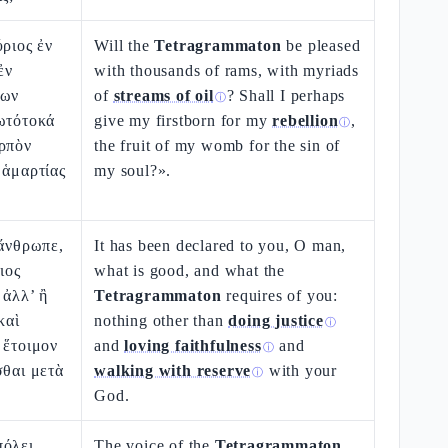
ύριος ἐν
Will the
Tetragrammaton
be pleased
ἐν
with thousands of rams, with myriads
ρων
of
streams of oil
? Shall I perhaps
ⓘ
ρωτότοκά
give my firstborn for my
rebellion
,
ⓘ
αρπὸν
the fruit of my womb for the sin of
 ἁμαρτίας
my soul?».
 ἄνθρωπε,
It has been declared to you, O man,
ιος
what is good, and what the
 ἀλλ’ ἢ
Tetragrammaton
requires of you:
καὶ
nothing other than
doing justice
ⓘ
 ἕτοιμον
and
loving faithfulness
and
ⓘ
σθαι μετὰ
walking with reserve
with your
ⓘ
God.
πόλει
The voice of the
Tetragrammaton