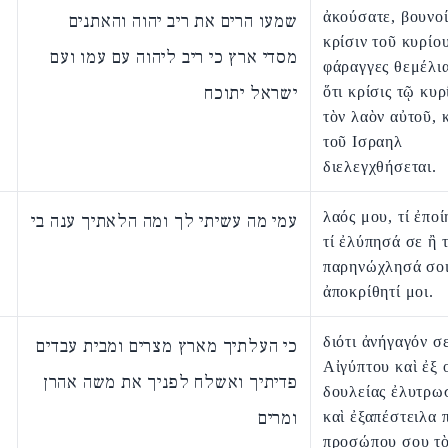
ἀκούσατε, βουνοί
שמעו הרים את ריב יהוה והאתנים
κρίσιν τοῦ κυρίου
מסדי ארץ כי ריב ליהוה עם עמו ועם
φάραγγες θεμέλια
ישראל יתוכח
ὅτι κρίσις τῷ κυ
τὸν λαὸν αὐτοῦ, 
τοῦ Ισραηλ
διελεγχθήσεται.
λαός μου, τί ἐποί
עמי מה עשיתי לך ומה הלאתיך ענה בי
τί ἐλύπησά σε ἢ τ
παρηνώχλησά σοι
ἀποκρίθητί μοι.
διότι ἀνήγαγόν σ
כי העלתיך מארץ מצרים ומבית עבדים
Αἰγύπτου καὶ ἐξ 
פדיתיך ואשלח לפניך את משה אהרן
δουλείας ἐλυτρω
ומרים
καὶ ἐξαπέστειλα 
προσώπου σου τ