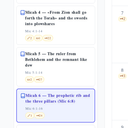
Micah 4 — «From Zion shall go
7
forth the Torah» and the swords
🗝️
2
into plowshares
Mic 4:1-14
🔗
2
📜
1
🗝️
22
Micah 5 — The ruler from
Bethlehem and the remnant like
dew
8
Mic 5:1-14
🗝️
3
📜
2
🗝️
27
Micah 6 — The prophetic rib and
the three pillars (Mic 6:8)
Mic 6:1-16
🔗
1
🗝️
24
9