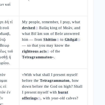
ων καὶ
τι δὴ τί
My people, remember, I pray, what
ὰ σοῦ
devised
Balàq king of Moàv, and
ⓘ
 Μωαβ,
what Bilʿàm son of Beòr answered
αὐτῷ
him — from
Shittìm
to
Ghilgàl
ⓘ
ⓘ
 Βεωρ
— so that you may know the
 ἕως τοῦ
righteous acts
of the
ⓘ
ωσθῇ ἡ
Tetragrammaton
».
υρίου.
 τὸν
«With what shall I present myself
ομαι
before the
Tetragrammaton
, bow
; εἰ
down before the God on high? Shall
τὸν ἐν
I present myself with
burnt
ἐν
offerings
, with year-old calves?
ⓘ
ς;