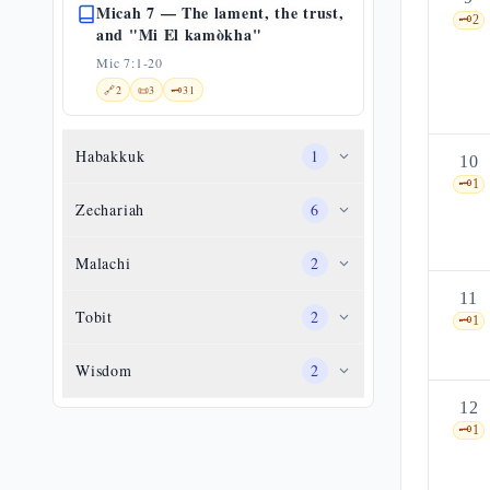
Micah 7 — The lament, the trust,
🗝️
2
and "Mi El kamòkha"
Mic 7:1-20
🔗
2
📜
3
🗝️
31
Habakkuk
1
10
🗝️
1
Zechariah
6
Malachi
2
11
Tobit
2
🗝️
1
Wisdom
2
12
🗝️
1