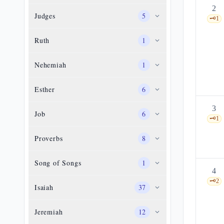
2
Judges
5
🗝️
1
Ruth
1
Nehemiah
1
Esther
6
3
Job
6
🗝️
1
Proverbs
8
Song of Songs
1
4
🗝️
2
Isaiah
37
Jeremiah
12