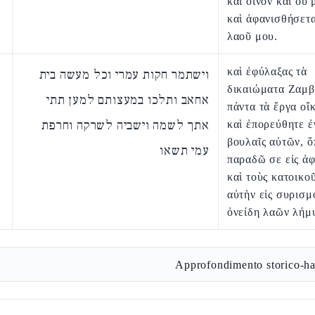
καὶ οἶνον καὶ οὐ 
καὶ ἀφανισθήσετα
λαοῦ μου.
καὶ ἐφύλαξας τὰ
וישתמר חקות עמרי וכל מעשה בית
δικαιώματα Ζαμβ
אחאב ותלכו במעצותם למען תתי
πάντα τὰ ἔργα οἴ
אתך לשמה וישביה לשרקה וחרפת
καὶ ἐπορεύθητε ἐ
βουλαῖς αὐτῶν, 
עמי תשאו
παραδῶ σε εἰς ἀ
καὶ τοὺς κατοικο
αὐτὴν εἰς συρισμ
ὀνείδη λαῶν λήμ
Approfondimento storico-ha