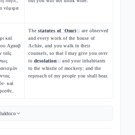
μὴ πίητε,
but you will not drink wine.
ι νόμιμα
The
statutes of ʿOmrì
are observed
ⓘ
ρι καὶ
and every work of the house of
κου Αχααβ
Achàv, and you walk in their
ν ταῖς
counsels, so that I may give you over
ὅπως
to
desolation
and your inhabitants
ⓘ
φανισμὸν
to the whistle of mockery: and the
ῦντας
reproach of my people you shall bear.
όν· καὶ
ψεσθε.
lakhico