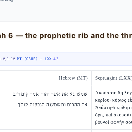
a 6,1-16
·
·
MT (OSHB) + LXX
4
/
5
Hebrew (MT)
Septuagint (LXX
Ἀκούσατε δὴ λόγ
שמעו נא את אשר יהוה אמר קום ריב
κυρίου· κύριος εἶ
את ההרים ותשמענה הגבעות קולך
Ἀνάστηθι κρίθητι
ὄρη, καὶ ἀκουσά
βουνοὶ φωνήν σο