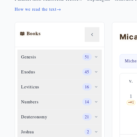
How we read the text
→
📖 Books
Genesis
51
Miche
Exodus
45
v.
Leviticus
16
1
Numbers
14
🗝️
1
Deuteronomy
21
Joshua
2