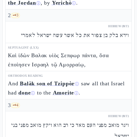
the Jordan
, by
Yerichò
.
ⓘ
ⓘ
2
🗝️
3
HEBREW (MT)
וירא בלק בן צפור את כל אשר עשה ישראל לאמרי
SEPTUAGINT (LXX)
Καὶ ἰδὼν Βαλακ υἱὸς Σεπφωρ πάντα, ὅσα
ἐποίησεν Ισραηλ τῷ Αμορραίῳ,
ORTHODOX READING
And
Balàk son of Tzippòr
saw all that Israel
ⓘ
had
done
to the
Amorite
.
ⓘ
ⓘ
3
🗝️
4
HEBREW (MT)
ויגר מואב מפני העם מאד כי רב הוא ויקץ מואב מפני בני
ישראל