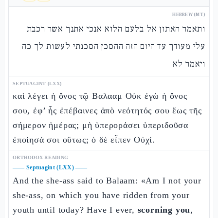
HEBREW (MT)
ותאמר האתון אל בלעם הלוא אנכי אתנך אשר רכבת
עלי מעודך עד היום הזה ההסכן הסכנתי לעשות לך כה
ויאמר לא
SEPTUAGINT (LXX)
καὶ λέγει ἡ ὄνος τῷ Βαλααμ Οὐκ ἐγὼ ἡ ὄνος
σου, ἐφ’ ἧς ἐπέβαινες ἀπὸ νεότητός σου ἕως τῆς
σήμερον ἡμέρας; μὴ ὑπεροράσει ὑπεριδοῦσα
ἐποίησά σοι οὕτως; ὁ δὲ εἶπεν Οὐχί.
ORTHODOX READING
——
Septuagint (LXX)
——
And the she-ass said to Balaam: «Am I not your
she-ass, on which you have ridden from your
youth until today? Have I ever,
scorning you
,