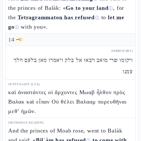
the princes of Balàk: «
Go to your land
, for
ⓘ
the
Tetragrammaton has refused
to
let me
ⓘ
go
with you».
ⓘ
14
🗝️
2
HEBREW (MT)
ויקומו שרי מואב ויבאו אל בלק ויאמרו מאן בלעם הלך
עמנו
SEPTUAGINT (LXX)
καὶ ἀναστάντες οἱ ἄρχοντες Μωαβ ἦλθον πρὸς
Βαλακ καὶ εἶπαν Οὐ θέλει Βαλααμ πορευθῆναι
μεθ’ ἡμῶν.
ORTHODOX READING
And the princes of Moab rose, went to Balàk
and said: «
Bilʿàm has refused
to come with
ⓘ