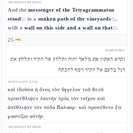
ORTHODOX READING
And the
messenger of the Tetragrammaton
stood
in a
sunken path of the vineyards
,
ⓘ
ⓘ
with a
wall on this side and a wall on that
.
ⓘ
25
🗝️
4
HEBREW (MT)
ותרא האתון את מלאך יהוה ותלחץ אל הקיר ותלחץ את
רגל בלעם אל הקיר ויסף להכתה
SEPTUAGINT (LXX)
καὶ ἰδοῦσα ἡ ὄνος τὸν ἄγγελον τοῦ θεοῦ
προσέθλιψεν ἑαυτὴν πρὸς τὸν τοῖχον καὶ
ἀπέθλιψεν τὸν πόδα Βαλααμ· καὶ προσέθετο ἔτι
μαστίξαι αὐτήν.
ORTHODOX READING