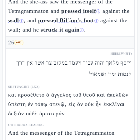
And the she-ass saw the messenger of the
Tetragrammaton and
pressed itself
against the
ⓘ
wall
, and
pressed Bilʿàm's foot
against the
ⓘ
ⓘ
wall; and he
struck it again
.
ⓘ
26
🗝️
4
HEBREW (MT)
ויוסף מלאך יהוה עבור ויעמד במקום צר אשר אין דרך
לנטות ימין ושמאול
SEPTUAGINT (LXX)
καὶ προσέθετο ὁ ἄγγελος τοῦ θεοῦ καὶ ἀπελθὼν
ὑπέστη ἐν τόπῳ στενῷ, εἰς ὃν οὐκ ἦν ἐκκλῖναι
δεξιὰν οὐδὲ ἀριστεράν.
ORTHODOX READING
And the messenger of the Tetragrammaton