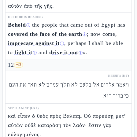
αὐτὸν ἀπὸ τῆς γῆς.
ORTHODOX READING
Behold
the people that came out of Egypt has
ⓘ
covered the face of the earth
; now come,
ⓘ
imprecate against it
, perhaps I shall be able
ⓘ
to
fight it
and
drive it out
».
ⓘ
ⓘ
12
🗝️
3
HEBREW (MT)
ויאמר אלהים אל בלעם לא תלך עמהם לא תאר את העם
כי ברוך הוא
SEPTUAGINT (LXX)
καὶ εἶπεν ὁ θεὸς πρὸς Βαλααμ Οὐ πορεύσῃ μετ’
αὐτῶν οὐδὲ καταράσῃ τὸν λαόν· ἔστιν γὰρ
εὐλογημένος.