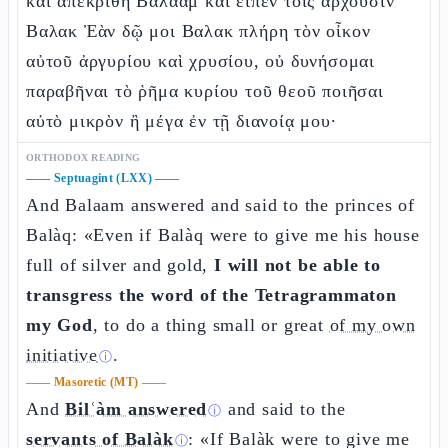
καὶ ἀπεκρίθη Βαλααμ καὶ εἶπεν τοῖς ἄρχουσιν
Βαλακ Ἐὰν δῷ μοι Βαλακ πλήρη τὸν οἶκον
αὐτοῦ ἀργυρίου καὶ χρυσίου, οὐ δυνήσομαι
παραβῆναι τὸ ῥῆμα κυρίου τοῦ θεοῦ ποιῆσαι
αὐτὸ μικρὸν ἢ μέγα ἐν τῇ διανοίᾳ μου·
ORTHODOX READING
——
Septuagint (LXX)
——
And Balaam answered and said to the princes of
Balàq: «Even if Balàq were to give me his house
full of silver and gold,
I will not be able to
transgress the word of the Tetragrammaton
my God
, to do a thing small or great
of my own
initiative
.
ⓘ
——
Masoretic (MT)
——
And
Bilʿàm answered
and said to the
ⓘ
servants of Balàk
: «If Balàk were to give me
ⓘ