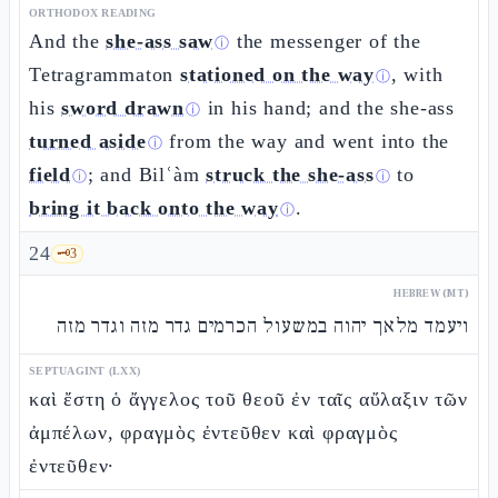
ORTHODOX READING
And the
she-ass saw
the messenger of the
ⓘ
Tetragrammaton
stationed on the way
, with
ⓘ
his
sword drawn
in his hand; and the she-ass
ⓘ
turned aside
from the way and went into the
ⓘ
field
; and Bilʿàm
struck the she-ass
to
ⓘ
ⓘ
bring it back onto the way
.
ⓘ
24
🗝️
3
HEBREW (MT)
ויעמד מלאך יהוה במשעול הכרמים גדר מזה וגדר מזה
SEPTUAGINT (LXX)
καὶ ἔστη ὁ ἄγγελος τοῦ θεοῦ ἐν ταῖς αὔλαξιν τῶν
ἀμπέλων, φραγμὸς ἐντεῦθεν καὶ φραγμὸς
ἐντεῦθεν·