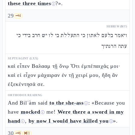
these three times
?».
ⓘ
29
🗝️
4
HEBREW (MT)
ויאמר בלעם לאתון כי התעללת בי לו יש חרב בידי כי
עתה הרגתיך
SEPTUAGINT (LXX)
καὶ εἶπεν Βαλααμ τῇ ὄνῳ Ὅτι ἐμπέπαιχάς μοι·
καὶ εἰ εἶχον μάχαιραν ἐν τῇ χειρί μου, ἤδη ἂν
ἐξεκέντησά σε.
ORTHODOX READING
And Bilʿàm said
to the she-ass
: «Because you
ⓘ
have
mocked
me!
Were there a sword in my
ⓘ
hand
,
by now I would have killed you
».
ⓘ
ⓘ
30
🗝️
6
🔀
1