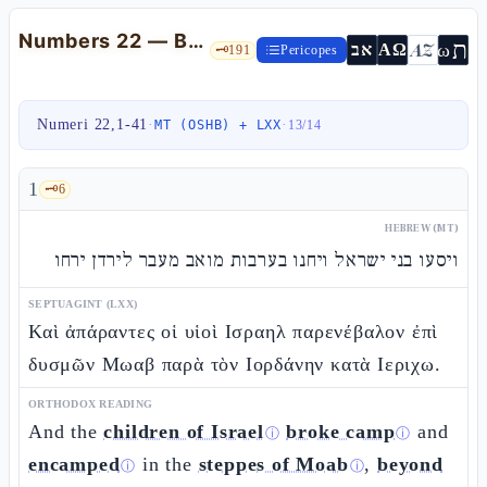
Numbers 22 — Balaam, the donkey, and the "satàn office" of the malʾàkh
ת
AZ
ω
אב
ΑΩ
🗝️
191
Pericopes
Numeri 22,1-41
·
·
MT (OSHB) + LXX
13
/
14
1
🗝️
6
HEBREW (MT)
ויסעו בני ישראל ויחנו בערבות מואב מעבר לירדן ירחו
SEPTUAGINT (LXX)
Καὶ ἀπάραντες οἱ υἱοὶ Ισραηλ παρενέβαλον ἐπὶ
δυσμῶν Μωαβ παρὰ τὸν Ιορδάνην κατὰ Ιεριχω.
ORTHODOX READING
And the
children of Israel
broke camp
and
ⓘ
ⓘ
encamped
in the
steppes of Moab
,
beyond
ⓘ
ⓘ