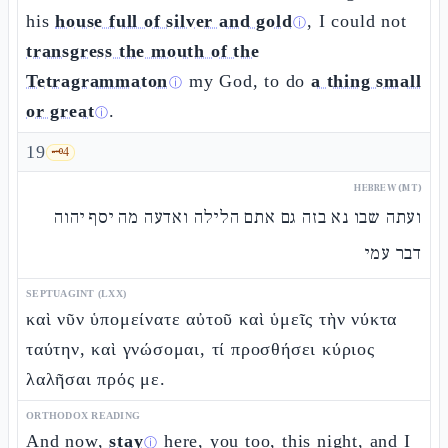
his
house full of silver and gold
, I could not
ⓘ
transgress the mouth of the
Tetragrammaton
my God, to do
a thing small
ⓘ
or great
.
ⓘ
19
🗝️
4
HEBREW (MT)
ועתה שבו נא בזה גם אתם הלילה ואדעה מה יסף יהוה
דבר עמי
SEPTUAGINT (LXX)
καὶ νῦν ὑπομείνατε αὐτοῦ καὶ ὑμεῖς τὴν νύκτα
ταύτην, καὶ γνώσομαι, τί προσθήσει κύριος
λαλῆσαι πρός με.
ORTHODOX READING
And now,
stay
here, you too, this night, and I
ⓘ