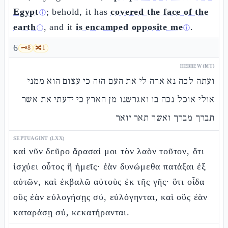
Egypt
; behold, it has
covered the face of the
ⓘ
earth
, and it
is encamped opposite me
.
ⓘ
ⓘ
6
🗝️
8
🔀
1
HEBREW (MT)
ועתה לכה נא ארה לי את העם הזה כי עצום הוא ממני
אולי אוכל נכה בו ואגרשנו מן הארץ כי ידעתי את אשר
תברך מברך ואשר תאר יואר
SEPTUAGINT (LXX)
καὶ νῦν δεῦρο ἄρασαί μοι τὸν λαὸν τοῦτον, ὅτι
ἰσχύει οὗτος ἢ ἡμεῖς· ἐὰν δυνώμεθα πατάξαι ἐξ
αὐτῶν, καὶ ἐκβαλῶ αὐτοὺς ἐκ τῆς γῆς· ὅτι οἶδα
οὓς ἐὰν εὐλογήσῃς σύ, εὐλόγηνται, καὶ οὓς ἐὰν
καταράσῃ σύ, κεκατήρανται.