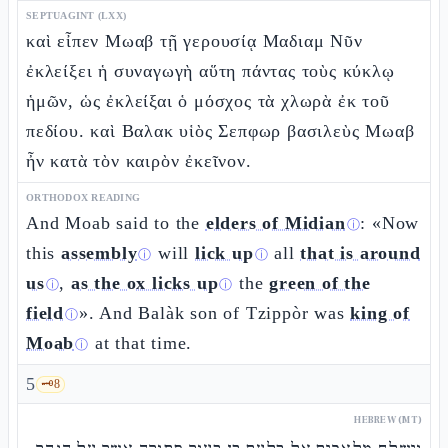
SEPTUAGINT (LXX)
καὶ εἶπεν Μωαβ τῇ γερουσίᾳ Μαδιαμ Νῦν
ἐκλείξει ἡ συναγωγὴ αὕτη πάντας τοὺς κύκλῳ
ἡμῶν, ὡς ἐκλείξαι ὁ μόσχος τὰ χλωρὰ ἐκ τοῦ
πεδίου. καὶ Βαλακ υἱὸς Σεπφωρ βασιλεὺς Μωαβ
ἦν κατὰ τὸν καιρὸν ἐκεῖνον.
ORTHODOX READING
And Moab said to the
elders of Midian
: «Now
ⓘ
this
assembly
will
lick up
all
that is around
ⓘ
ⓘ
us
,
as the ox licks up
the
green of the
ⓘ
ⓘ
field
». And Balàk son of Tzippòr was
king of
ⓘ
Moab
at that time.
ⓘ
5
🗝️
8
HEBREW (MT)