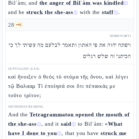
Bilʿàm; and
the anger of Bilʿàm was kindled
ⓘ
and he
struck the she-ass
with the
staff
.
ⓘ
ⓘ
28
🗝️
4
HEBREW (MT)
ויפתח יהוה את פי האתון ותאמר לבלעם מה עשיתי לך כי
הכיתני זה שלש רגלים
SEPTUAGINT (LXX)
καὶ ἤνοιξεν ὁ θεὸς τὸ στόμα τῆς ὄνου, καὶ λέγει
τῷ Βαλααμ Τί ἐποίησά σοι ὅτι πέπαικάς με
τοῦτο τρίτον;
ORTHODOX READING
And the
Tetragrammaton opened the mouth of
the she-ass
, and it
said
to Bilʿàm: «
What
ⓘ
ⓘ
have I done to you
, that you have
struck me
ⓘ