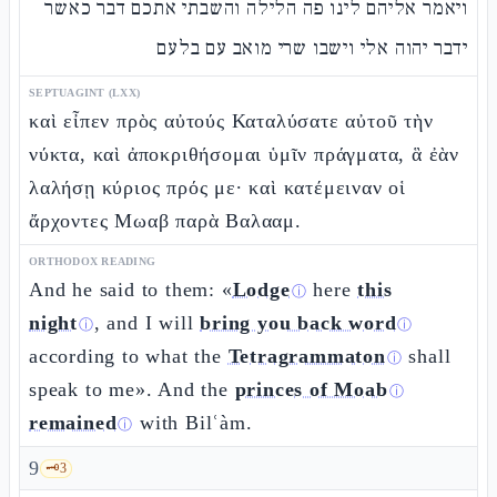
ויאמר אליהם לינו פה הלילה והשבתי אתכם דבר כאשר
ידבר יהוה אלי וישבו שרי מואב עם בלעם
SEPTUAGINT (LXX)
καὶ εἶπεν πρὸς αὐτούς Καταλύσατε αὐτοῦ τὴν
νύκτα, καὶ ἀποκριθήσομαι ὑμῖν πράγματα, ἃ ἐὰν
λαλήσῃ κύριος πρός με· καὶ κατέμειναν οἱ
ἄρχοντες Μωαβ παρὰ Βαλααμ.
ORTHODOX READING
And he said to them: «
Lodge
here
this
ⓘ
night
, and I will
bring you back word
ⓘ
ⓘ
according to what the
Tetragrammaton
shall
ⓘ
speak to me». And the
princes of Moab
ⓘ
remained
with Bilʿàm.
ⓘ
9
🗝️
3