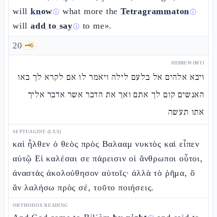
will
know
what more the
Tetragrammaton
ⓘ
ⓘ
will
add to say
to me».
ⓘ
20
🗝️
6
HEBREW (MT)
ויבא אלהים אל בלעם לילה ויאמר לו אם לקרא לך באו
האנשים קום לך אתם ואך את הדבר אשר אדבר אליך
אתו תעשה
SEPTUAGINT (LXX)
καὶ ἦλθεν ὁ θεὸς πρὸς Βαλααμ νυκτὸς καὶ εἶπεν
αὐτῷ Εἰ καλέσαι σε πάρεισιν οἱ ἄνθρωποι οὗτοι,
ἀναστὰς ἀκολούθησον αὐτοῖς· ἀλλὰ τὸ ῥῆμα, ὃ
ἂν λαλήσω πρὸς σέ, τοῦτο ποιήσεις.
ORTHODOX READING