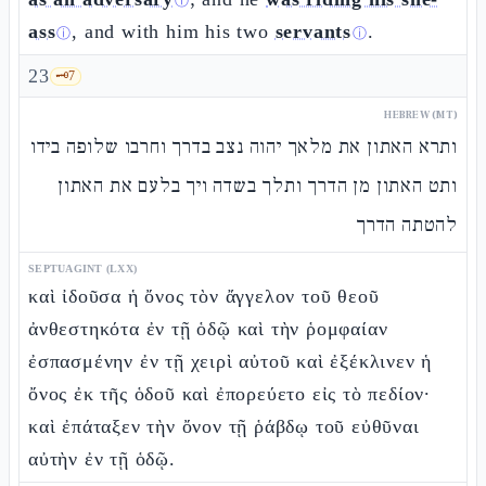
ⓘ
ass
, and with him his two
servants
.
ⓘ
ⓘ
23
🗝️
7
HEBREW (MT)
ותרא האתון את מלאך יהוה נצב בדרך וחרבו שלופה בידו
ותט האתון מן הדרך ותלך בשדה ויך בלעם את האתון
להטתה הדרך
SEPTUAGINT (LXX)
καὶ ἰδοῦσα ἡ ὄνος τὸν ἄγγελον τοῦ θεοῦ
ἀνθεστηκότα ἐν τῇ ὁδῷ καὶ τὴν ῥομφαίαν
ἐσπασμένην ἐν τῇ χειρὶ αὐτοῦ καὶ ἐξέκλινεν ἡ
ὄνος ἐκ τῆς ὁδοῦ καὶ ἐπορεύετο εἰς τὸ πεδίον·
καὶ ἐπάταξεν τὴν ὄνον τῇ ῥάβδῳ τοῦ εὐθῦναι
αὐτὴν ἐν τῇ ὁδῷ.