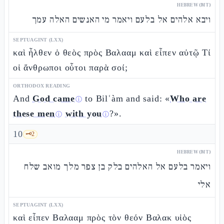
HEBREW (MT)
ויבא אלהים אל בלעם ויאמר מי האנשים האלה עמך
SEPTUAGINT (LXX)
καὶ ἦλθεν ὁ θεὸς πρὸς Βαλααμ καὶ εἶπεν αὐτῷ Τί
οἱ ἄνθρωποι οὗτοι παρὰ σοί;
ORTHODOX READING
And
God came
to Bilʿàm and said: «
Who are
ⓘ
these men
with you
?».
ⓘ
ⓘ
10
🗝️
2
HEBREW (MT)
ויאמר בלעם אל האלהים בלק בן צפר מלך מואב שלח
אלי
SEPTUAGINT (LXX)
καὶ εἶπεν Βαλααμ πρὸς τὸν θεόν Βαλακ υἱὸς