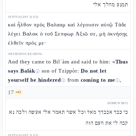
תמנע מהלך אלי
SEPTUAGINT (LXX)
καὶ ἦλθον πρὸς Βαλααμ καὶ λέγουσιν αὐτῷ Τάδε
λέγει Βαλακ ὁ τοῦ Σεπφωρ Ἀξιῶ σε, μὴ ὀκνήσῃς
ἐλθεῖν πρός με·
ORTHODOX READING
And they came to Bilʿàm and said to him: «
Thus
says Balàk
son of Tzippòr:
Do not let
ⓘ
yourself be hindered
from
coming to me
,
ⓘ
ⓘ
17
🗝️
3
HEBREW (MT)
כי כבד אכבדך מאד וכל אשר תאמר אלי אעשה ולכה נא
קבה לי את העם הזה
SEPTUAGINT (LXX)