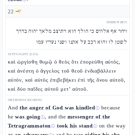
22
🗝️
7
HEBREW (MT)
ויחר אף אלהים כי הולך הוא ויתיצב מלאך יהוה בדרך
לשטן לו והוא רכב על אתנו ושני נעריו עמו
SEPTUAGINT (LXX)
καὶ ὠργίσθη θυμῷ ὁ θεὸς ὅτι ἐπορεύθη αὐτός,
καὶ ἀνέστη ὁ ἄγγελος τοῦ θεοῦ ἐνδιαβάλλειν
αὐτόν, καὶ αὐτὸς ἐπιβεβήκει ἐπὶ τῆς ὄνου αὐτοῦ,
καὶ δύο παῖδες αὐτοῦ μετ’ αὐτοῦ.
ORTHODOX READING
And
the anger of God was kindled
because
ⓘ
he
was going
, and the
messenger of the
ⓘ
Tetragrammaton
took his stand
on the way
ⓘ
ⓘ
as an adversary
; and he
was riding his she-