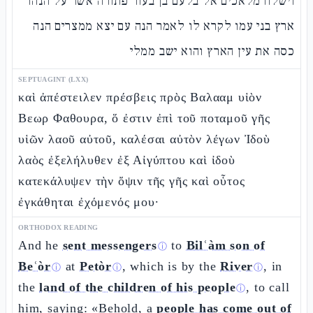
וישלח מלאכים אל בלעם בן בעור פתורה אשר על הנהר
ארץ בני עמו לקרא לו לאמר הנה עם יצא ממצרים הנה
כסה את עין הארץ והוא ישב ממלי
SEPTUAGINT (LXX)
καὶ ἀπέστειλεν πρέσβεις πρὸς Βαλααμ υἱὸν
Βεωρ Φαθουρα, ὅ ἐστιν ἐπὶ τοῦ ποταμοῦ γῆς
υἱῶν λαοῦ αὐτοῦ, καλέσαι αὐτὸν λέγων Ἰδοὺ
λαὸς ἐξελήλυθεν ἐξ Αἰγύπτου καὶ ἰδοὺ
κατεκάλυψεν τὴν ὄψιν τῆς γῆς καὶ οὗτος
ἐγκάθηται ἐχόμενός μου·
ORTHODOX READING
And he
sent messengers
to
Bilʿàm son of
ⓘ
Beʿòr
at
Petòr
, which is by the
River
, in
ⓘ
ⓘ
ⓘ
the
land of the children of his people
, to call
ⓘ
him, saying: «Behold, a
people has come out of