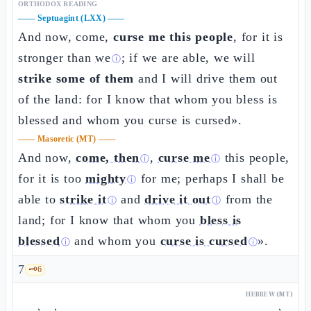
ORTHODOX READING
——
Septuagint (LXX)
——
And now, come,
curse me this people
, for it is
stronger than
we
; if we are able, we will
ⓘ
strike some of them
and I will drive them out
of the land: for I know that whom you bless is
blessed and whom you curse is cursed».
——
Masoretic (MT)
——
And now,
come, then
,
curse me
this people,
ⓘ
ⓘ
for it is too
mighty
for me; perhaps I shall be
ⓘ
able to
strike it
and
drive it out
from the
ⓘ
ⓘ
land; for I know that whom you
bless is
blessed
and whom you
curse is cursed
».
ⓘ
ⓘ
7
🗝️
6
HEBREW (MT)