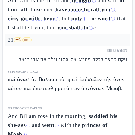
And God came to Bilʿàm
by night
and said to
ⓘ
him: «If those men
have come to call you
,
ⓘ
rise, go with them
; but
only
the
word
that
ⓘ
ⓘ
ⓘ
I shall tell you, that
you shall do
».
ⓘ
21
🗝️
3
📜
1
HEBREW (MT)
ויקם בלעם בבקר ויחבש את אתנו וילך עם שרי מואב
SEPTUAGINT (LXX)
καὶ ἀναστὰς Βαλααμ τὸ πρωῒ ἐπέσαξεν τὴν ὄνον
αὐτοῦ καὶ ἐπορεύθη μετὰ τῶν ἀρχόντων Μωαβ.
–
ORTHODOX READING
And Bilʿàm rose in the morning,
saddled his
she-ass
and
went
with the
princes of
ⓘ
ⓘ
Moab
.
ⓘ