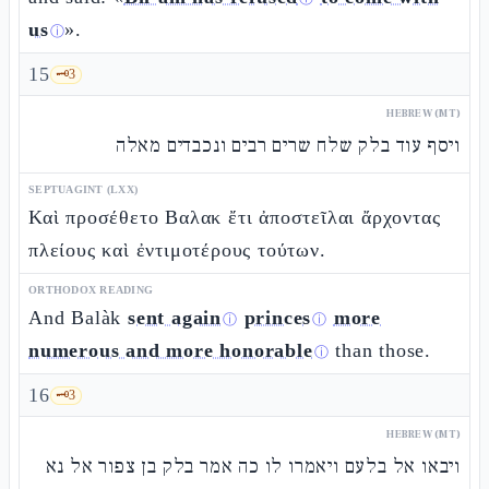
us
».
ⓘ
15
🗝️
3
HEBREW (MT)
ויסף עוד בלק שלח שרים רבים ונכבדים מאלה
SEPTUAGINT (LXX)
Καὶ προσέθετο Βαλακ ἔτι ἀποστεῖλαι ἄρχοντας
πλείους καὶ ἐντιμοτέρους τούτων.
ORTHODOX READING
And Balàk
sent again
princes
more
ⓘ
ⓘ
numerous and more honorable
than those.
ⓘ
16
🗝️
3
HEBREW (MT)
ויבאו אל בלעם ויאמרו לו כה אמר בלק בן צפור אל נא