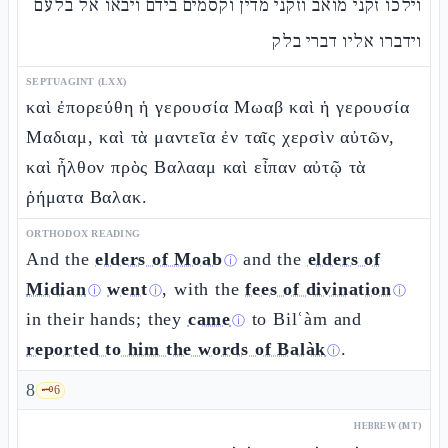
וילכו זקני מואב וזקני מדין וקסמים בידם ויבאו אל בלעם
וידברו אליו דברי בלק
SEPTUAGINT (LXX)
καὶ ἐπορεύθη ἡ γερουσία Μωαβ καὶ ἡ γερουσία
Μαδιαμ, καὶ τὰ μαντεῖα ἐν ταῖς χερσὶν αὐτῶν,
καὶ ἦλθον πρὸς Βαλααμ καὶ εἶπαν αὐτῷ τὰ
ῥήματα Βαλακ.
ORTHODOX READING
And the
elders of Moab
and the
elders of
ⓘ
Midian
went
, with the
fees of divination
ⓘ
ⓘ
ⓘ
in their hands; they
came
to Bilʿàm and
ⓘ
reported to him the words of Balàk
.
ⓘ
8
🗝️
6
HEBREW (MT)