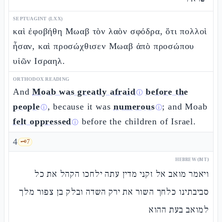
SEPTUAGINT (LXX)
καὶ ἐφοβήθη Μωαβ τὸν λαὸν σφόδρα, ὅτι πολλοὶ
ἦσαν, καὶ προσώχθισεν Μωαβ ἀπὸ προσώπου
υἱῶν Ισραηλ.
ORTHODOX READING
And
Moab was greatly afraid
before the
ⓘ
people
, because it was
numerous
; and Moab
ⓘ
ⓘ
felt oppressed
before the children of Israel.
ⓘ
4
🗝️
7
HEBREW (MT)
ויאמר מואב אל זקני מדין עתה ילחכו הקהל את כל
סביבתינו כלחך השור את ירק השדה ובלק בן צפור מלך
למואב בעת ההוא