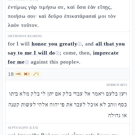
ἐντίμως γὰρ τιμήσω σε, καὶ ὅσα ἐὰν εἴπῃς,
ποιήσω σοι· καὶ δεῦρο ἐπικατάρασαί μοι τὸν
λαὸν τοῦτον.
ORTHODOX READING
for I will
honor you greatly
, and
all that you
ⓘ
say to me I will do
; come, then,
imprecate
ⓘ
for me
against this people».
ⓘ
18
🗝️
6
🔀
1
🔗
1
HEBREW (MT)
ויען בלעם ויאמר אל עבדי בלק אם יתן לי בלק מלא ביתו
כסף וזהב לא אוכל לעבר את פי יהוה אלהי לעשות קטנה
או גדולה
SEPTUAGINT (LXX)