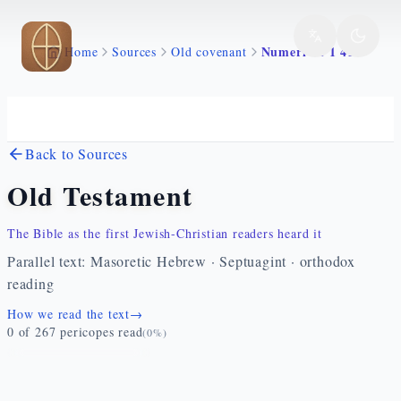
Skip to main content
Numeri 22 1 41
Home
Sources
Old covenant
Back to Sources
Old Testament
The Bible as the first Jewish-Christian readers heard it
Parallel text: Masoretic Hebrew · Septuagint · orthodox
reading
How we read the text
→
0
of
267
pericopes read
(
0
%)