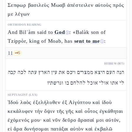
Σεπφωρ βασιλεὺς Μωαβ ἀπέστειλεν αὐτοὺς πρός
με λέγων
ORTHODOX READING
And Bilʿàm said to
God
: «Balàk son of
ⓘ
Tzippòr, king of Moab, has
sent to me
:
ⓘ
11
🗝️
5
HEBREW (MT)
הנה העם היצא ממצרים ויכס את עין הארץ עתה לכה קבה
לי אתו אולי אוכל להלחם בו וגרשתיו
SEPTUAGINT (LXX)
Ἰδοὺ λαὸς ἐξελήλυθεν ἐξ Αἰγύπτου καὶ ἰδοὺ
κεκάλυφεν τὴν ὄψιν τῆς γῆς καὶ οὗτος ἐγκάθηται
ἐχόμενός μου· καὶ νῦν δεῦρο ἄρασαί μοι αὐτόν,
εἰ ἄρα δυνήσομαι πατάξαι αὐτὸν καὶ ἐκβαλῶ