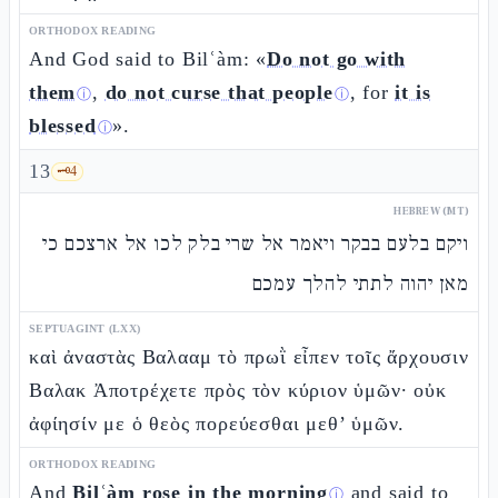
ORTHODOX READING
And God said to Bilʿàm: «
Do not go with
them
,
do not curse that people
, for
it is
ⓘ
ⓘ
blessed
».
ⓘ
13
🗝️
4
HEBREW (MT)
ויקם בלעם בבקר ויאמר אל שרי בלק לכו אל ארצכם כי
מאן יהוה לתתי להלך עמכם
SEPTUAGINT (LXX)
καὶ ἀναστὰς Βαλααμ τὸ πρωῒ εἶπεν τοῖς ἄρχουσιν
Βαλακ Ἀποτρέχετε πρὸς τὸν κύριον ὑμῶν· οὐκ
ἀφίησίν με ὁ θεὸς πορεύεσθαι μεθ’ ὑμῶν.
ORTHODOX READING
And
Bilʿàm rose in the morning
and said to
ⓘ