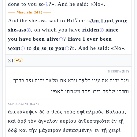
done to you
so
?». And he said: «No».
ⓘ
——
Masoretic (MT)
——
And the she-ass said to Bilʿàm: «
Am I not your
she-ass
, on which you have
ridden
since
ⓘ
ⓘ
you have been alive
?
Have I ever been
ⓘ
wont
to
do so to you
?». And he said: «No».
ⓘ
ⓘ
31
🗝️
5
HEBREW (MT)
ויגל יהוה את עיני בלעם וירא את מלאך יהוה נצב בדרך
וחרבו שלפה בידו ויקד וישתחו לאפיו
SEPTUAGINT (LXX)
ἀπεκάλυψεν δὲ ὁ θεὸς τοὺς ὀφθαλμοὺς Βαλααμ,
καὶ ὁρᾷ τὸν ἄγγελον κυρίου ἀνθεστηκότα ἐν τῇ
ὁδῷ καὶ τὴν μάχαιραν ἐσπασμένην ἐν τῇ χειρὶ