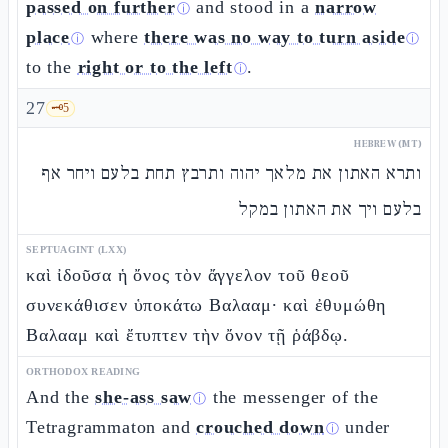
passed on further
and stood in a
narrow
ⓘ
place
where
there was no way to turn aside
ⓘ
ⓘ
to the
right or to the left
.
ⓘ
27
🗝️
5
HEBREW (MT)
ותרא האתון את מלאך יהוה ותרבץ תחת בלעם ויחר אף
בלעם ויך את האתון במקל
SEPTUAGINT (LXX)
καὶ ἰδοῦσα ἡ ὄνος τὸν ἄγγελον τοῦ θεοῦ
συνεκάθισεν ὑποκάτω Βαλααμ· καὶ ἐθυμώθη
Βαλααμ καὶ ἔτυπτεν τὴν ὄνον τῇ ῥάβδῳ.
ORTHODOX READING
And the
she-ass saw
the messenger of the
ⓘ
Tetragrammaton and
crouched down
under
ⓘ