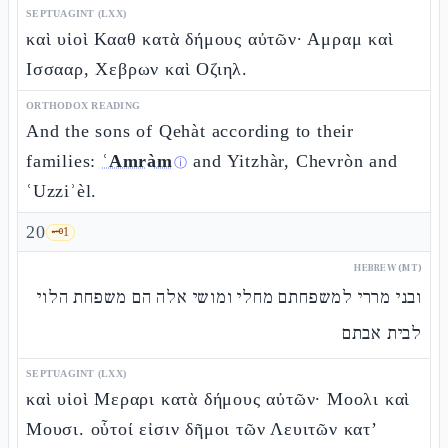
SEPTUAGINT (LXX)
καὶ υἱοὶ Κααθ κατὰ δήμους αὐτῶν· Αμραμ καὶ
Ισσααρ, Χεβρων καὶ Οζιηλ.
ORTHODOX READING
And the sons of Qehàt according to their
families:
ʿAmràm
and Yitzhàr, Chevròn and
ⓘ
ʿUzziʾèl.
20
🗝️
1
HEBREW (MT)
ובני מררי למשפחתם מחלי ומושי אלה הם משפחת הלוי
לבית אבתם
SEPTUAGINT (LXX)
καὶ υἱοὶ Μεραρι κατὰ δήμους αὐτῶν· Μοολι καὶ
Μουσι. οὗτοί εἰσιν δῆμοι τῶν Λευιτῶν κατ’