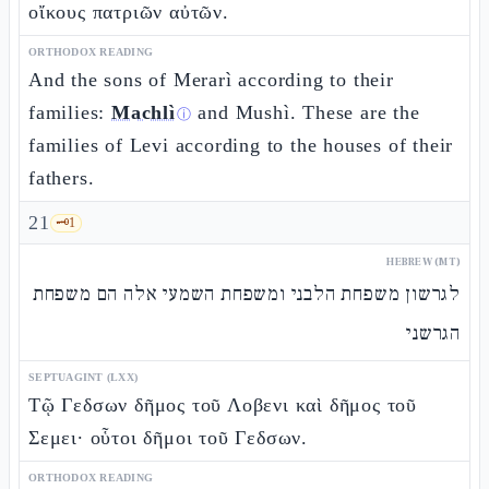
οἴκους πατριῶν αὐτῶν.
ORTHODOX READING
And the sons of Merarì according to their
families:
Machlì
and Mushì. These are the
ⓘ
families of Levi according to the houses of their
fathers.
21
🗝️
1
HEBREW (MT)
לגרשון משפחת הלבני ומשפחת השמעי אלה הם משפחת
הגרשני
SEPTUAGINT (LXX)
Τῷ Γεδσων δῆμος τοῦ Λοβενι καὶ δῆμος τοῦ
Σεμει· οὗτοι δῆμοι τοῦ Γεδσων.
ORTHODOX READING