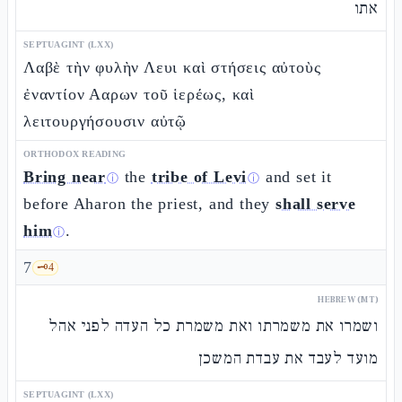
אתו
SEPTUAGINT (LXX)
Λαβὲ τὴν φυλὴν Λευι καὶ στήσεις αὐτοὺς
ἐναντίον Ααρων τοῦ ἱερέως, καὶ
λειτουργήσουσιν αὐτῷ
ORTHODOX READING
Bring near
the
tribe of Levi
and set it
ⓘ
ⓘ
before Aharon the priest, and they
shall serve
him
.
ⓘ
7
🗝️
4
HEBREW (MT)
ושמרו את משמרתו ואת משמרת כל העדה לפני אהל
מועד לעבד את עבדת המשכן
SEPTUAGINT (LXX)