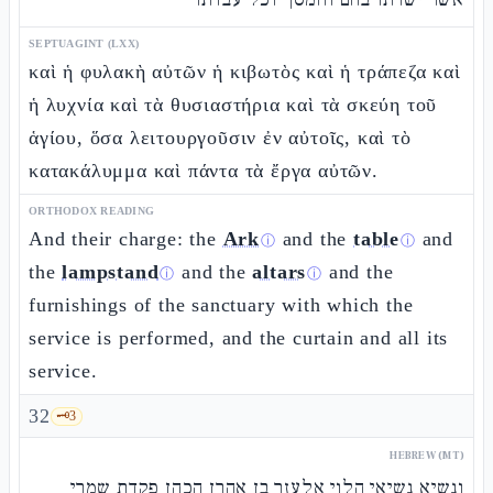
SEPTUAGINT (LXX)
καὶ ἡ φυλακὴ αὐτῶν ἡ κιβωτὸς καὶ ἡ τράπεζα καὶ
ἡ λυχνία καὶ τὰ θυσιαστήρια καὶ τὰ σκεύη τοῦ
ἁγίου, ὅσα λειτουργοῦσιν ἐν αὐτοῖς, καὶ τὸ
κατακάλυμμα καὶ πάντα τὰ ἔργα αὐτῶν.
ORTHODOX READING
And their charge: the
Ark
and the
table
and
ⓘ
ⓘ
the
lampstand
and the
altars
and the
ⓘ
ⓘ
furnishings of the sanctuary with which the
service is performed, and the curtain and all its
service.
32
🗝️
3
HEBREW (MT)
ונשיא נשיאי הלוי אלעזר בן אהרן הכהן פקדת שמרי