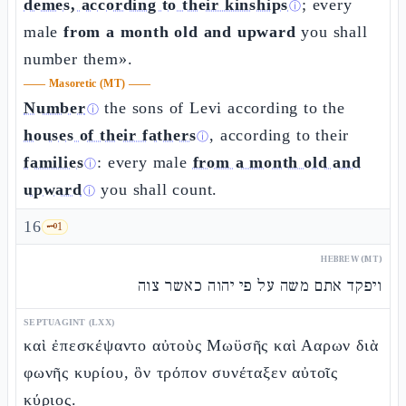
demes, according to their kinships
; every
ⓘ
male
from a month old and upward
you shall
number them».
——
Masoretic (MT)
——
Number
the sons of Levi according to the
ⓘ
houses of their fathers
, according to their
ⓘ
families
: every male
from a month old and
ⓘ
upward
you shall count.
ⓘ
16
🗝️
1
HEBREW (MT)
ויפקד אתם משה על פי יהוה כאשר צוה
SEPTUAGINT (LXX)
καὶ ἐπεσκέψαντο αὐτοὺς Μωϋσῆς καὶ Ααρων διὰ
φωνῆς κυρίου, ὃν τρόπον συνέταξεν αὐτοῖς
κύριος.