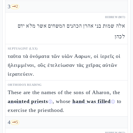
3
🗝️
2
HEBREW (MT)
אלה שמות בני אהרן הכהנים המשחים אשר מלא ידם
לכהן
SEPTUAGINT (LXX)
ταῦτα τὰ ὀνόματα τῶν υἱῶν Ααρων, οἱ ἱερεῖς οἱ
ἠλειμμένοι, οὓς ἐτελείωσαν τὰς χεῖρας αὐτῶν
ἱερατεύειν.
ORTHODOX READING
These are the names of the sons of Aharon, the
anointed priests
, whose
hand was filled
to
ⓘ
ⓘ
exercise the priesthood.
4
🗝️
5
HEBREW (MT)