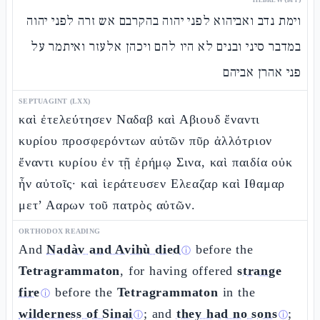
וימת נדב ואביהוא לפני יהוה בהקרבם אש זרה לפני יהוה
במדבר סיני ובנים לא היו להם ויכהן אלעזר ואיתמר על
פני אהרן אביהם
SEPTUAGINT (LXX)
καὶ ἐτελεύτησεν Ναδαβ καὶ Αβιουδ ἔναντι
κυρίου προσφερόντων αὐτῶν πῦρ ἀλλότριον
ἔναντι κυρίου ἐν τῇ ἐρήμῳ Σινα, καὶ παιδία οὐκ
ἦν αὐτοῖς· καὶ ἱεράτευσεν Ελεαζαρ καὶ Ιθαμαρ
μετ’ Ααρων τοῦ πατρὸς αὐτῶν.
ORTHODOX READING
And
Nadàv and Avihù died
before the
ⓘ
Tetragrammaton
, for having offered
strange
fire
before the
Tetragrammaton
in the
ⓘ
wilderness of Sinai
; and
they had no sons
;
ⓘ
ⓘ