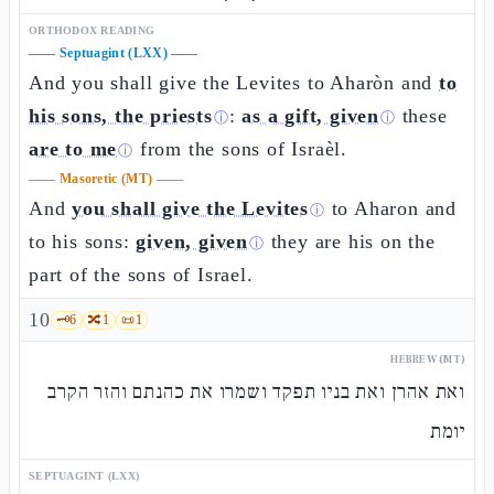
ORTHODOX READING
——
Septuagint (LXX)
——
And you shall give the Levites to Aharòn and
to
his sons, the priests
:
as a gift, given
these
ⓘ
ⓘ
are to me
from the sons of Israèl.
ⓘ
——
Masoretic (MT)
——
And
you shall give the Levites
to Aharon and
ⓘ
to his sons:
given, given
they are his on the
ⓘ
part of the sons of Israel.
10
🗝️
6
🔀
1
📜
1
HEBREW (MT)
ואת אהרן ואת בניו תפקד ושמרו את כהנתם והזר הקרב
יומת
SEPTUAGINT (LXX)