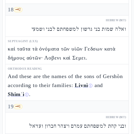
18
🗝️
2
HEBREW (MT)
ואלה שמות בני גרשון למשפחתם לבני ושמעי
SEPTUAGINT (LXX)
καὶ ταῦτα τὰ ὀνόματα τῶν υἱῶν Γεδσων κατὰ
δήμους αὐτῶν· Λοβενι καὶ Σεμει.
ORTHODOX READING
And these are the names of the sons of Gershòn
according to their families:
Livnì
and
ⓘ
Shimʿì
.
ⓘ
19
🗝️
1
HEBREW (MT)
ובני קהת למשפחתם עמרם ויצהר חברון ועזיאל