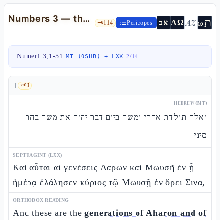
Numbers 3 — the taxonomy of the sacred: kohèn, levì, zar and the pidyòn
ת
AZ
ω
אב
ΑΩ
🗝️
114
Pericopes
Numeri 3,1-51
·
·
MT (OSHB) + LXX
2
/
14
1
🗝️
3
HEBREW (MT)
ואלה תולדת אהרן ומשה ביום דבר יהוה את משה בהר
סיני
SEPTUAGINT (LXX)
Καὶ αὗται αἱ γενέσεις Ααρων καὶ Μωυσῆ ἐν ᾗ
ἡμέρᾳ ἐλάλησεν κύριος τῷ Μωυσῇ ἐν ὄρει Σινα,
ORTHODOX READING
And these are the
generations of Aharon and of