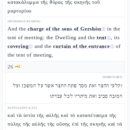
κατακάλυμμα τῆς θύρας τῆς σκηνῆς τοῦ
μαρτυρίου
ORTHODOX READING
And the
charge of the sons of Gershòn
in the
ⓘ
tent of meeting: the Dwelling and the
tent
, its
ⓘ
covering
and the
curtain of the entrance
of
ⓘ
ⓘ
the tent of meeting,
26
🗝️
3
HEBREW (MT)
וקלעי החצר ואת מסך פתח החצר אשר על המשכן ועל
המזבח סביב ואת מיתריו לכל עבדתו
SEPTUAGINT (LXX)
καὶ τὰ ἱστία τῆς αὐλῆς καὶ τὸ καταπέτασμα τῆς
πύλης τῆς αὐλῆς τῆς οὔσης ἐπὶ τῆς σκηνῆς καὶ τὰ