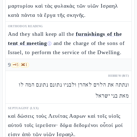
μαρτυρίου καὶ τὰς φυλακὰς τῶν υἱῶν Ισραηλ
κατὰ πάντα τὰ ἔργα τῆς σκηνῆς.
ORTHODOX READING
And they shall keep all the
furnishings of the
tent of meeting
and the charge of the sons of
ⓘ
Israel, to perform the service of the Dwelling.
9
🗝️
5
🔀
1
HEBREW (MT)
ונתתה את הלוים לאהרן ולבניו נתונם נתונם המה לו
מאת בני ישראל
SEPTUAGINT (LXX)
καὶ δώσεις τοὺς Λευίτας Ααρων καὶ τοῖς υἱοῖς
αὐτοῦ τοῖς ἱερεῦσιν· δόμα δεδομένοι οὗτοί μοί
εἰσιν ἀπὸ τῶν υἱῶν Ισραηλ.