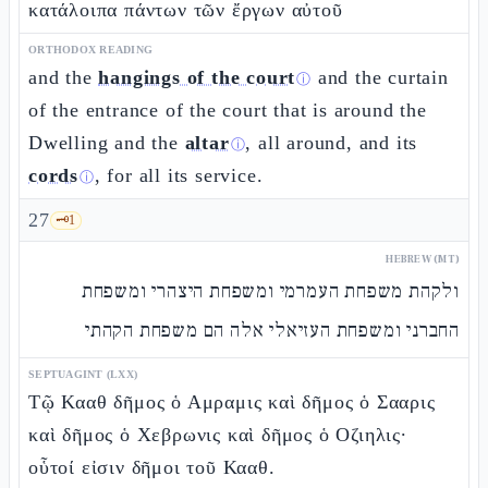
κατάλοιπα πάντων τῶν ἔργων αὐτοῦ
ORTHODOX READING
and the
hangings of the court
and the curtain
ⓘ
of the entrance of the court that is around the
Dwelling and the
altar
, all around, and its
ⓘ
cords
, for all its service.
ⓘ
27
🗝️
1
HEBREW (MT)
ולקהת משפחת העמרמי ומשפחת היצהרי ומשפחת
החברני ומשפחת העזיאלי אלה הם משפחת הקהתי
SEPTUAGINT (LXX)
Τῷ Κααθ δῆμος ὁ Αμραμις καὶ δῆμος ὁ Σααρις
καὶ δῆμος ὁ Χεβρωνις καὶ δῆμος ὁ Οζιηλις·
οὗτοί εἰσιν δῆμοι τοῦ Κααθ.