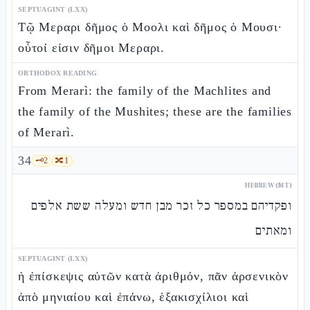
SEPTUAGINT (LXX)
Τῷ Μεραρι δῆμος ὁ Μοολι καὶ δῆμος ὁ Μουσι·
οὗτοί εἰσιν δῆμοι Μεραρι.
ORTHODOX READING
From Merarì: the family of the Machlites and
the family of the Mushites; these are the families
of Merarì.
34
🗝️
2
🔀
1
HEBREW (MT)
ופקדיהם במספר כל זכר מבן חדש ומעלה ששת אלפים
ומאתים
SEPTUAGINT (LXX)
ἡ ἐπίσκεψις αὐτῶν κατὰ ἀριθμόν, πᾶν ἀρσενικὸν
ἀπὸ μηνιαίου καὶ ἐπάνω, ἑξακισχίλιοι καὶ