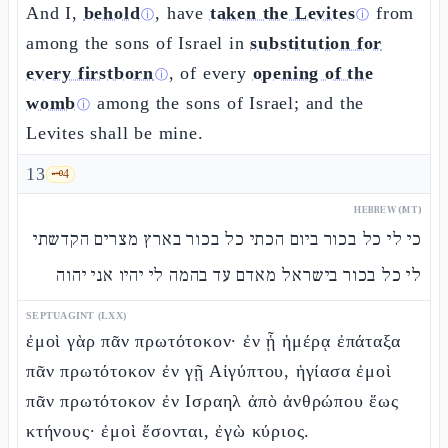
And I,
behold
, have
taken the Levites
from
ⓘ
ⓘ
among the sons of Israel in
substitution for
every firstborn
, of every
opening of the
ⓘ
womb
among the sons of Israel; and the
ⓘ
Levites shall be mine.
13
🗝️
4
HEBREW (MT)
כי לי כל בכור ביום הכתי כל בכור בארץ מצרים הקדשתי
לי כל בכור בישראל מאדם עד בהמה לי יהיו אני יהוה
SEPTUAGINT (LXX)
ἐμοὶ γὰρ πᾶν πρωτότοκον· ἐν ᾗ ἡμέρᾳ ἐπάταξα
πᾶν πρωτότοκον ἐν γῇ Αἰγύπτου, ἡγίασα ἐμοὶ
πᾶν πρωτότοκον ἐν Ισραηλ ἀπὸ ἀνθρώπου ἕως
κτήνους· ἐμοὶ ἔσονται, ἐγὼ κύριος.