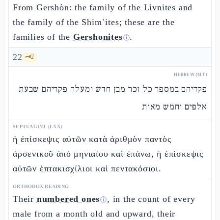
From Gershòn: the family of the Livnites and
the family of the Shimʿites; these are the
families of the
Gershonites
.
ⓘ
22
🗝️
2
HEBREW (MT)
פקדיהם במספר כל זכר מבן חדש ומעלה פקדיהם שבעת
אלפים וחמש מאות
SEPTUAGINT (LXX)
ἡ ἐπίσκεψις αὐτῶν κατὰ ἀριθμὸν παντὸς
ἀρσενικοῦ ἀπὸ μηνιαίου καὶ ἐπάνω, ἡ ἐπίσκεψις
αὐτῶν ἑπτακισχίλιοι καὶ πεντακόσιοι.
ORTHODOX READING
Their
numbered ones
, in the count of every
ⓘ
male from a month old and upward, their