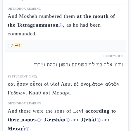
ORTHODOX READING
And Mosheh numbered them
at the mouth of
the Tetragrammaton
, as he had been
ⓘ
commanded.
17
🗝️
4
HEBREW (MT)
ויהיו אלה בני לוי בשמתם גרשון וקהת ומררי
SEPTUAGINT (LXX)
καὶ ἦσαν οὗτοι οἱ υἱοὶ Λευι ἐξ ὀνομάτων αὐτῶν·
Γεδσων, Κααθ καὶ Μεραρι.
ORTHODOX READING
And these were the sons of Levi
according to
their names
:
Gershòn
and
Qehàt
and
ⓘ
ⓘ
ⓘ
Merarì
.
ⓘ