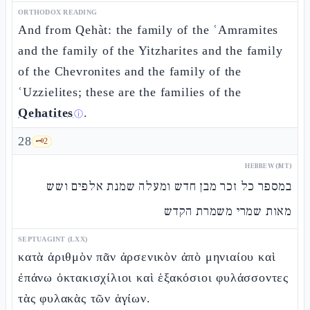
ORTHODOX READING
And from Qehàt: the family of the ʿAmramites
and the family of the Yitzharites and the family
of the Chevronites and the family of the
ʿUzzielites; these are the families of the
Qehatites
.
ⓘ
28
🗝️
2
HEBREW (MT)
במספר כל זכר מבן חדש ומעלה שמנת אלפים ושש
מאות שמרי משמרת הקדש
SEPTUAGINT (LXX)
κατὰ ἀριθμὸν πᾶν ἀρσενικὸν ἀπὸ μηνιαίου καὶ
ἐπάνω ὀκτακισχίλιοι καὶ ἑξακόσιοι φυλάσσοντες
τὰς φυλακὰς τῶν ἁγίων.