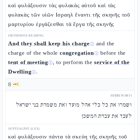
καὶ φυλάξουσιν τὰς φυλακὰς αὐτοῦ καὶ τὰς
φυλακὰς τῶν υἱῶν Ισραηλ ἔναντι τῆς σκηνῆς τοῦ
μαρτυρίου ἐργάζεσθαι τὰ ἔργα τῆς σκηνῆς
ORTHODOX READING
And they shall keep his charge
and the
ⓘ
charge of the whole
congregation
before the
ⓘ
tent of meeting
, to perform the
service of the
ⓘ
Dwelling
.
ⓘ
8
🗝️
1
HEBREW (MT)
ושמרו את כל כלי אהל מועד ואת משמרת בני ישראל
לעבד את עבדת המשכן
SEPTUAGINT (LXX)
καὶ φυλάξουσιν πάντα τὰ σκεύη τῆς σκηνῆς τοῦ