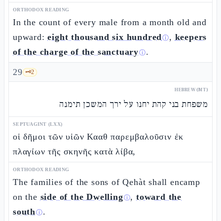
ORTHODOX READING
In the count of every male from a month old and
upward:
eight thousand six hundred
,
keepers
ⓘ
of the charge of the sanctuary
.
ⓘ
29
🗝️
2
HEBREW (MT)
משפחת בני קהת יחנו על ירך המשכן תימנה
SEPTUAGINT (LXX)
οἱ δῆμοι τῶν υἱῶν Κααθ παρεμβαλοῦσιν ἐκ
πλαγίων τῆς σκηνῆς κατὰ λίβα,
ORTHODOX READING
The families of the sons of Qehàt shall encamp
on the
side of the Dwelling
,
toward the
ⓘ
south
.
ⓘ