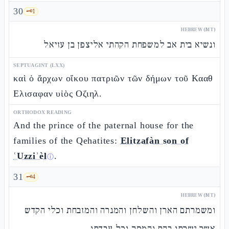
30
🗝️
1
HEBREW (MT)
ונשיא בית אב למשפחת הקהתי אליצפן בן עזיאל
SEPTUAGINT (LXX)
καὶ ὁ ἄρχων οἴκου πατριῶν τῶν δήμων τοῦ Κααθ
Ελισαφαν υἱὸς Οζιηλ.
ORTHODOX READING
And the prince of the paternal house for the
families of the Qehatites:
Elitzafàn son of
ʿUzziʾèl
.
ⓘ
31
🗝️
4
HEBREW (MT)
ומשמרתם הארן והשלחן והמנרה והמזבחת וכלי הקדש
אשר ישרתו בהם והמסך וכל עבדתו