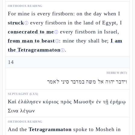
ORTHODOX READING
For mine is every firstborn: on the day when I
struck
every firstborn in the land of Egypt, I
ⓘ
consecrated to me
every firstborn in Israel,
ⓘ
from man to beast
: mine they shall be;
I am
ⓘ
the Tetragrammaton
.
ⓘ
14
HEBREW (MT)
וידבר יהוה אל משה במדבר סיני לאמר
SEPTUAGINT (LXX)
Καὶ ἐλάλησεν κύριος πρὸς Μωυσῆν ἐν τῇ ἐρήμῳ
Σινα λέγων
ORTHODOX READING
And the
Tetragrammaton
spoke to Mosheh in