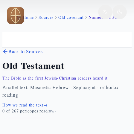
Skip to main content
Numeri 3 1 51
Home
Sources
Old covenant
Back to Sources
Old Testament
The Bible as the first Jewish-Christian readers heard it
Parallel text: Masoretic Hebrew · Septuagint · orthodox
reading
How we read the text
→
0
of
267
pericopes read
(
0
%)