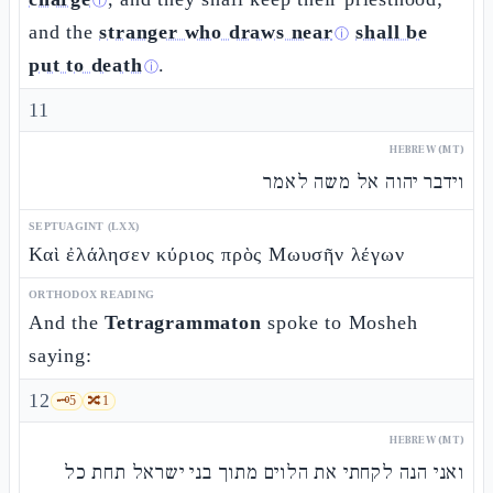
ⓘ
and the
stranger who draws near
shall be
ⓘ
put to death
.
ⓘ
11
HEBREW (MT)
וידבר יהוה אל משה לאמר
SEPTUAGINT (LXX)
Καὶ ἐλάλησεν κύριος πρὸς Μωυσῆν λέγων
ORTHODOX READING
And the
Tetragrammaton
spoke to Mosheh
saying:
12
🗝️
5
🔀
1
HEBREW (MT)
ואני הנה לקחתי את הלוים מתוך בני ישראל תחת כל