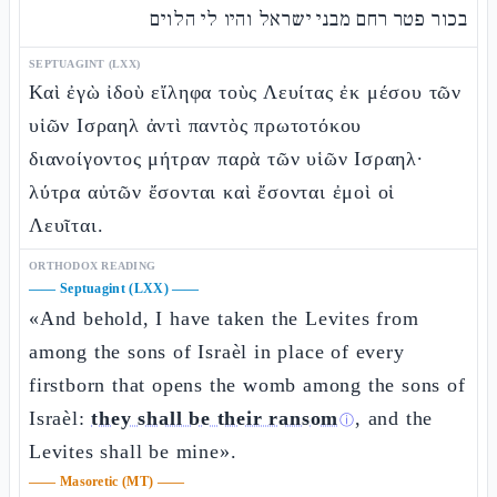
בכור פטר רחם מבני ישראל והיו לי הלוים
SEPTUAGINT (LXX)
Καὶ ἐγὼ ἰδοὺ εἴληφα τοὺς Λευίτας ἐκ μέσου τῶν
υἱῶν Ισραηλ ἀντὶ παντὸς πρωτοτόκου
διανοίγοντος μήτραν παρὰ τῶν υἱῶν Ισραηλ·
λύτρα αὐτῶν ἔσονται καὶ ἔσονται ἐμοὶ οἱ
Λευῖται.
ORTHODOX READING
——
Septuagint (LXX)
——
«And behold, I have taken the Levites from
among the sons of Israèl in place of every
firstborn that opens the womb among the sons of
Israèl:
they shall be their ransom
, and the
ⓘ
Levites shall be mine».
——
Masoretic (MT)
——