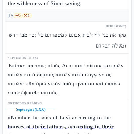
the wilderness of Sinai saying:
15
🗝️
5
🔀
1
HEBREW (MT)
פקד את בני לוי לבית אבתם למשפחתם כל זכר מבן חדש
ומעלה תפקדם
SEPTUAGINT (LXX)
Ἐπίσκεψαι τοὺς υἱοὺς Λευι κατ’ οἴκους πατριῶν
αὐτῶν κατὰ δήμους αὐτῶν κατὰ συγγενείας
αὐτῶν· πᾶν ἀρσενικὸν ἀπὸ μηνιαίου καὶ ἐπάνω
ἐπισκέψασθε αὐτούς.
ORTHODOX READING
——
Septuagint (LXX)
——
«Number the sons of Levì according to the
houses of their fathers, according to their