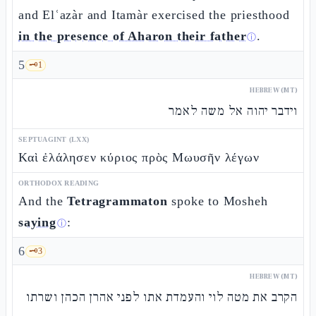
and Elʿazàr and Itamàr exercised the priesthood
in the presence of Aharon their father
.
ⓘ
5
🗝️
1
HEBREW (MT)
וידבר יהוה אל משה לאמר
SEPTUAGINT (LXX)
Καὶ ἐλάλησεν κύριος πρὸς Μωυσῆν λέγων
ORTHODOX READING
And the
Tetragrammaton
spoke to Mosheh
saying
:
ⓘ
6
🗝️
3
HEBREW (MT)
הקרב את מטה לוי והעמדת אתו לפני אהרן הכהן ושרתו