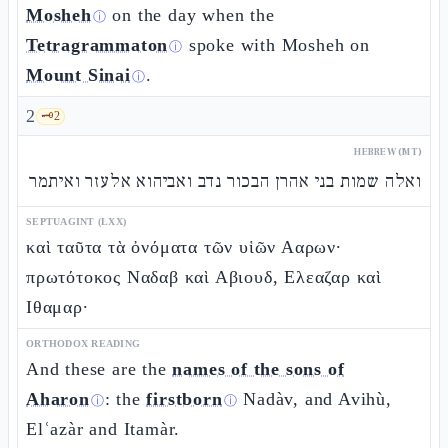
Mosheh
on the day when the
ⓘ
Tetragrammaton
spoke with Mosheh on
ⓘ
Mount Sinai
.
ⓘ
2
🗝️
2
HEBREW (MT)
ואלה שמות בני אהרן הבכור נדב ואביהוא אלעזר ואיתמר
SEPTUAGINT (LXX)
καὶ ταῦτα τὰ ὀνόματα τῶν υἱῶν Ααρων·
πρωτότοκος Ναδαβ καὶ Αβιουδ, Ελεαζαρ καὶ
Ιθαμαρ·
ORTHODOX READING
And these are the
names of the sons of
Aharon
: the
firstborn
Nadàv, and Avihù,
ⓘ
ⓘ
Elʿazàr and Itamàr.