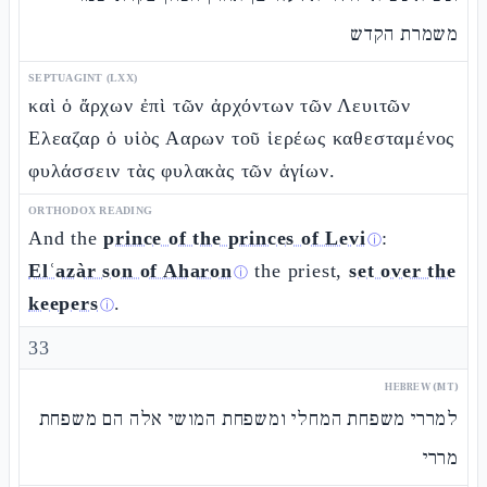
משמרת הקדש
SEPTUAGINT (LXX)
καὶ ὁ ἄρχων ἐπὶ τῶν ἀρχόντων τῶν Λευιτῶν
Ελεαζαρ ὁ υἱὸς Ααρων τοῦ ἱερέως καθεσταμένος
φυλάσσειν τὰς φυλακὰς τῶν ἁγίων.
ORTHODOX READING
And the
prince of the princes of Levi
:
ⓘ
Elʿazàr son of Aharon
the priest,
set over the
ⓘ
keepers
.
ⓘ
33
HEBREW (MT)
למררי משפחת המחלי ומשפחת המושי אלה הם משפחת
מררי