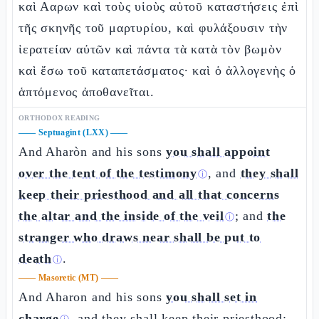
καὶ Ααρων καὶ τοὺς υἱοὺς αὐτοῦ καταστήσεις ἐπὶ
τῆς σκηνῆς τοῦ μαρτυρίου, καὶ φυλάξουσιν τὴν
ἱερατείαν αὐτῶν καὶ πάντα τὰ κατὰ τὸν βωμὸν
καὶ ἔσω τοῦ καταπετάσματος· καὶ ὁ ἀλλογενὴς ὁ
ἁπτόμενος ἀποθανεῖται.
ORTHODOX READING
——
Septuagint (LXX)
——
And Aharòn and his sons
you shall appoint
over the tent of the testimony
, and
they shall
ⓘ
keep their priesthood and all that concerns
the altar and the inside of the veil
; and
the
ⓘ
stranger who draws near shall be put to
death
.
ⓘ
——
Masoretic (MT)
——
And Aharon and his sons
you shall set in
charge
, and they shall keep their priesthood;