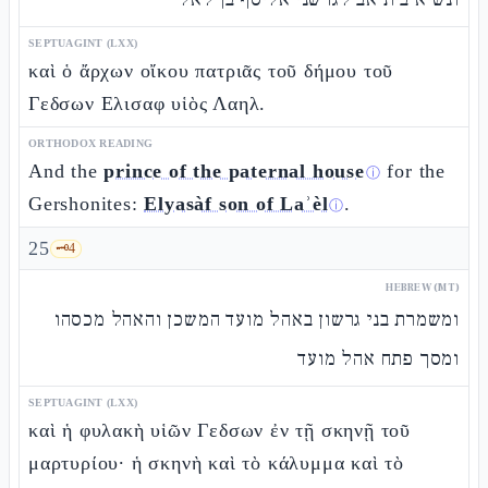
SEPTUAGINT (LXX)
καὶ ὁ ἄρχων οἴκου πατριᾶς τοῦ δήμου τοῦ
Γεδσων Ελισαφ υἱὸς Λαηλ.
ORTHODOX READING
And the
prince of the paternal house
for the
ⓘ
Gershonites:
Elyasàf son of Laʾèl
.
ⓘ
25
🗝️
4
HEBREW (MT)
ומשמרת בני גרשון באהל מועד המשכן והאהל מכסהו
ומסך פתח אהל מועד
SEPTUAGINT (LXX)
καὶ ἡ φυλακὴ υἱῶν Γεδσων ἐν τῇ σκηνῇ τοῦ
μαρτυρίου· ἡ σκηνὴ καὶ τὸ κάλυμμα καὶ τὸ