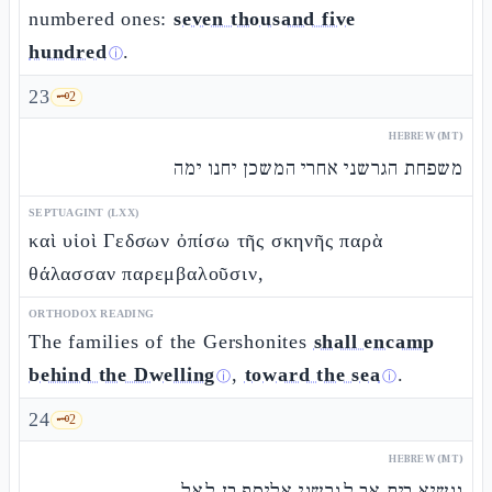
numbered ones:
seven thousand five
hundred
.
ⓘ
23
🗝️
2
HEBREW (MT)
משפחת הגרשני אחרי המשכן יחנו ימה
SEPTUAGINT (LXX)
καὶ υἱοὶ Γεδσων ὀπίσω τῆς σκηνῆς παρὰ
θάλασσαν παρεμβαλοῦσιν,
ORTHODOX READING
The families of the Gershonites
shall encamp
behind the Dwelling
,
toward the sea
.
ⓘ
ⓘ
24
🗝️
2
HEBREW (MT)
ונשיא בית אב לגרשני אליסף בן לאל