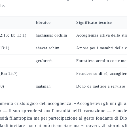
le.
Ebraico
Significato tecnico
2:13; Eb 13:1)
hachnasat orchim
Accoglienza attiva dello str
 13:1)
ahavat achim
Amore per i membri della 
ger/orech
Forestiero accolto come m
(Rm 15:7)
—
Prendere su di sé, accoglie
10)
matanah
Dono da mettere a servizio n
mento cristologico dell'accoglienza: «Accoglietevi gli uni gli al
to — il suo «prendersi su» l'umanità nell'incarnazione — è mode
osità filantropica ma per partecipazione al gesto fondante di Di
 di invitare non chi può ricambiare ma «i poveri, gli storpi, gl