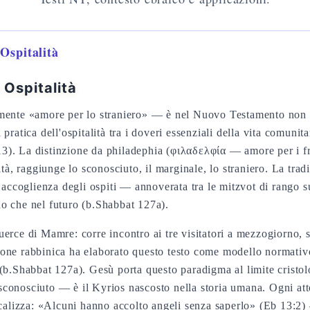
Ospitalità
 Ospitalità
lmente «amore per lo straniero» — è nel Nuovo Testamento non
ratica dell'ospitalità tra i doveri essenziali della vita comunita
:13). La distinzione da philadephia (φιλαδελφία — amore per i fra
ità, raggiunge lo sconosciuto, il marginale, lo straniero. La trad
o che nel futuro (b.Shabbat 127a).
erce di Mamre: corre incontro ai tre visitatori a mezzogiorno, si
ne rabbinica ha elaborato questo testo come modello normativo: 
(b.Shabbat 127a). Gesù porta questo paradigma al limite cristol
conosciuto — è il Kyrios nascosto nella storia umana. Ogni att
icalizza: «Alcuni hanno accolto angeli senza saperlo» (Eb 13:2)