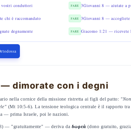
 vostri conduttori
3Giovanni 8 — aiutate a p
FARE
te chi è raccomandato
3Giovanni 8 — accogliete 
FARE
gnate degnamente
Giacomo 1:21 — ricevete 
FARE
Ortodossa
 — dimorate con i degni
rio nella cornice della missione ristretta ai figli del patto:
"Non 
ele"
(Mt 10:5-6). La tensione teologica centrale è il rapporto tra
a — prima Israele, poi le nazioni.
 8) — "gratuitamente" — deriva da
δωρεά
(dono gratuito, grazi