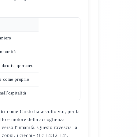
aniero
comunità
embro temporaneo
re come proprio
ell'ospitalità
tri come Cristo ha accolto voi, per la
llo e motore della accoglienza
o verso l'umanità. Questo rovescia la
i zoppi, i ciechi» (Lc 14:12-14),