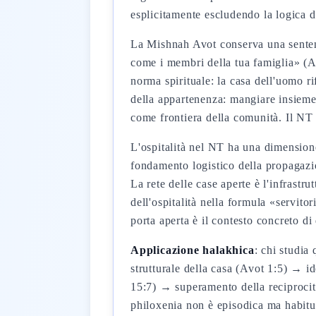
esplicitamente escludendo la logica 
La Mishnah Avot conserva una sentenz
come i membri della tua famiglia» (A
norma spirituale: la casa dell'uomo r
della appartenenza: mangiare insieme
come frontiera della comunità. Il NT 
L'ospitalità nel NT ha una dimensione
fondamento logistico della propagazi
La rete delle case aperte è l'infrastru
dell'ospitalità nella formula «servito
porta aperta è il contesto concreto di
Applicazione halakhica
: chi studia
strutturale della casa (Avot 1:5) → i
15:7) → superamento della reciproci
philoxenia non è episodica ma habitus