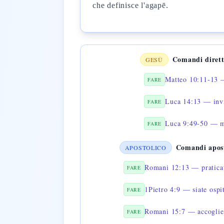
che definisce l'agapē.
Comandi dirett
GESÙ
Matteo 10:11-13 
FARE
Luca 14:13 — invit
FARE
Luca 9:49-50 — mos
FARE
Comandi apost
APOSTOLICO
Romani 12:13 — praticate
FARE
1Pietro 4:9 — siate ospi
FARE
Romani 15:7 — accogliete
FARE