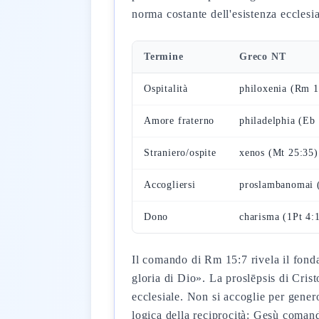
norma costante dell'esistenza ecclesia
Termine
Greco NT
Ospitalità
philoxenia (Rm 1
Amore fraterno
philadelphia (Eb
Straniero/ospite
xenos (Mt 25:35)
Accogliersi
proslambanomai 
Dono
charisma (1Pt 4:
Il comando di Rm 15:7 rivela il fonda
gloria di Dio». La proslēpsis di Cris
ecclesiale. Non si accoglie per gener
logica della reciprocità: Gesù comanda