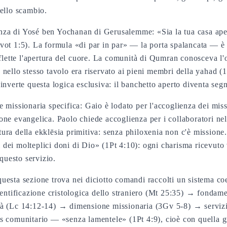
dello scambio.
a di Yosé ben Yochanan di Gerusalemme: «Sia la tua casa aperta
vot 1:5). La formula «di par in par» — la porta spalancata — è 
iflette l'apertura del cuore. La comunità di Qumran conosceva l
 nello stesso tavolo era riservato ai pieni membri della yahad 
inverte questa logica esclusiva: il banchetto aperto diventa se
 missionaria specifica: Gaio è lodato per l'accoglienza dei miss
one evangelica. Paolo chiede accoglienza per i collaboratori ne
ttura della ekklēsia primitiva: senza philoxenia non c'è missione.
ri dei molteplici doni di Dio» (1Pt 4:10): ogni charisma ricevuto 
 questo servizio.
 questa sezione trova nei diciotto comandi raccolti un sistema c
dentificazione cristologica dello straniero (Mt 25:35) → fondame
tà (Lc 14:12-14) → dimensione missionaria (3Gv 5-8) → servizio
 comunitario — «senza lamentele» (1Pt 4:9), cioè con quella gra