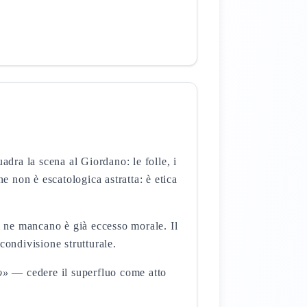
ra la scena al Giordano: le folle, i
non è escatologica astratta: è etica
i ne mancano è già eccesso morale. Il
condivisione strutturale.
o»
— cedere il superfluo come atto