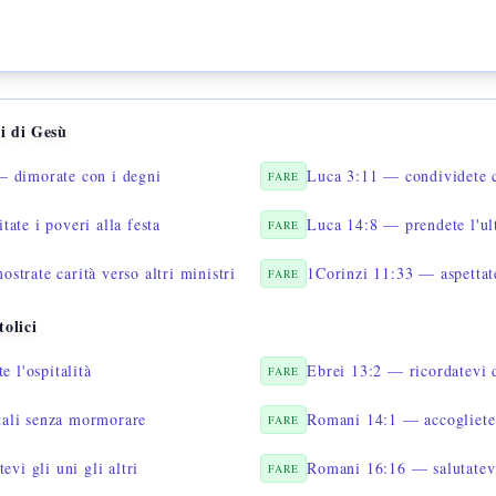
i di Gesù
— dimorate con i degni
Luca 3:11 — condividete c
FARE
ate i poveri alla festa
Luca 14:8 — prendete l'ul
FARE
trate carità verso altri ministri
1Corinzi 11:33 — aspettatev
FARE
olici
 l'ospitalità
Ebrei 13:2 — ricordatevi d
FARE
tali senza mormorare
Romani 14:1 — accogliete 
FARE
vi gli uni gli altri
Romani 16:16 — salutatevi
FARE