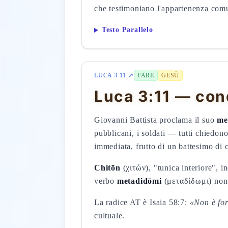
che testimoniano l'appartenenza comu
Testo Parallelo
LUCA 3 11 ↗
FARE
GESÙ
Luca 3:11 — con
Giovanni Battista proclama il suo
me
pubblicani, i soldati — tutti chiedon
immediata, frutto di un battesimo di 
Chitōn
(χιτών), "tunica interiore", i
verbo
metadidōmi
(μεταδίδωμι) non è
La radice AT è Isaia 58:7:
«Non è for
cultuale.