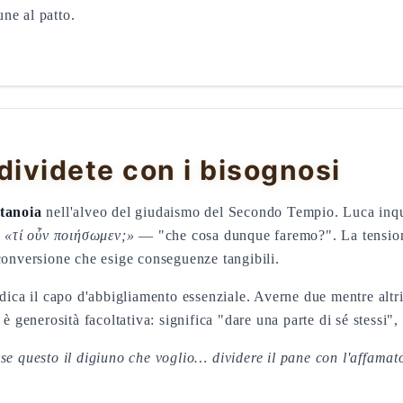
ne al patto.
dividete con i bisognosi
tanoia
nell'alveo del giudaismo del Secondo Tempio. Luca inquad
o
«τί οὖν ποιήσωμεν;»
— "che cosa dunque faremo?". La tensione 
conversione che esige conseguenze tangibili.
ndica il capo d'abbigliamento essenziale. Averne due mentre altr
 generosità facoltativa: significa "dare una parte di sé stessi", 
se questo il digiuno che voglio… dividere il pane con l'affamat