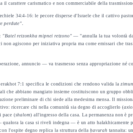
 il carattere carismatico e non commerciabile della trasmission
echiele 34:4-16: le pecore disperse d'Israele che il cattivo past
re perdute"
.
):
"Batel retzonkha mipnei retzono"
— "annulla la tua volontà dav
ci non agiscono per iniziativa propria ma come emissari che tra
.
erazione, annuncio — va trasmesso senza appropriazione né com
erakhot 7:1 specifica le condizioni che rendono valida la
zimu
li che abbiano mangiato insieme costituiscono un gruppo obbli
zione preliminare di chi siede alla medesima mensa. Il missiona
vo: ricercare chi nella comunità sia degno di accoglierlo (
axio
i pace (
shalom
) all'ingresso della casa. La permanenza non è pr
— qualora la casa si riveli indegna — è un atto halakhicamente 
con l'ospite degno replica la struttura della
ḥavurah
tannaita: un