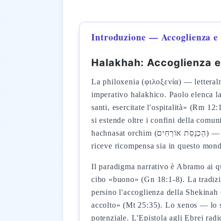
Introduzione — Accoglienza e 
Halakhah: Accoglienza e
La philoxenia (φιλοξενία) — lettera
imperativo halakhico. Paolo elenca la p
santi, esercitate l'ospitalità» (Rm 12
si estende oltre i confini della comun
hachnasat orchim (הַכְנָסַת אוֹרְחִים) — accoglienza degli ospiti — annoverata tra le mitzvot di rango superiore poiché a fronte di essa si
riceve ricompensa sia in questo mond
Il paradigma narrativo è Abramo ai qu
cibo «buono» (Gn 18:1-8). La tradizio
persino l'accoglienza della Shekinah 
accolto» (Mt 25:35). Lo xenos — lo s
potenziale. L'Epistola agli Ebrei rad