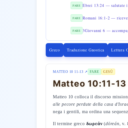
Ebrei 13:24 — salutate i
FARE
Romani 16:1-2 — riceve
FARE
3Giovanni 6 — accompa
FARE
Greco
Traduzione Gnostica
Lettura 
MATTEO 10 11-13 ↗
FARE
GESÙ
Matteo 10:11-13
Matteo 10 colloca il discorso missiona
alle pecore perdute della casa d'Isra
nega i gentili, ma ordina una sequenz
Il termine greco
δωρεάν
(
dōreán
, v.