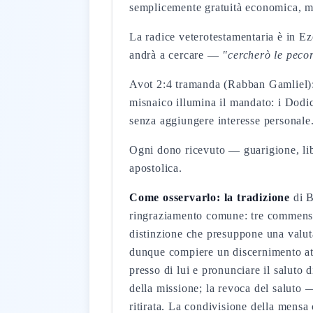
semplicemente gratuità economica, ma
La radice veterotestamentaria è in Ez
andrà a cercare —
"cercherò le peco
Avot 2:4 tramanda (Rabban Gamliel
misnaico illumina il mandato: i Dodi
senza aggiungere interesse personale
Ogni dono ricevuto — guarigione, lib
apostolica.
Come osservarlo: la tradizione
di B
ringraziamento comune: tre commensa
distinzione che presuppone una valuta
dunque compiere un discernimento atti
presso di lui e pronunciare il saluto d
della missione; la revoca del saluto 
ritirata. La condivisione della mensa 