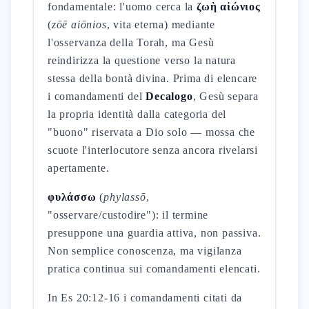
fondamentale: l'uomo cerca la
ζωὴ αἰώνιος
(
zōē aiōnios
, vita eterna) mediante
l'osservanza della Torah, ma Gesù
reindirizza la questione verso la natura
stessa della bontà divina. Prima di elencare
i comandamenti del
Decalogo
, Gesù separa
la propria identità dalla categoria del
"buono" riservata a Dio solo — mossa che
scuote l'interlocutore senza ancora rivelarsi
apertamente.
φυλάσσω
(
phylassō
,
"osservare/custodire"): il termine
presuppone una guardia attiva, non passiva.
Non semplice conoscenza, ma vigilanza
pratica continua sui comandamenti elencati.
In Es 20:12-16 i comandamenti citati da