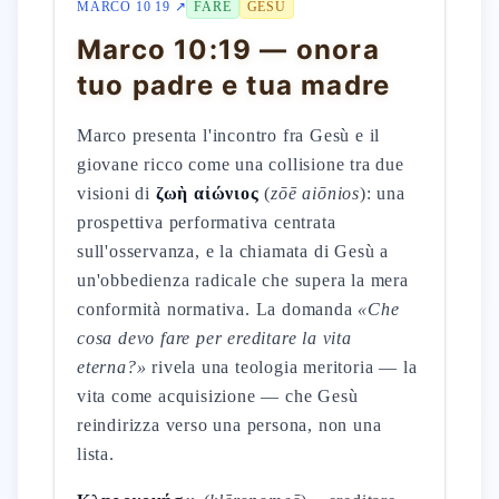
MARCO 10 19 ↗
FARE
GESÙ
Marco 10:19 — onora
tuo padre e tua madre
Marco presenta l'incontro fra Gesù e il
giovane ricco come una collisione tra due
visioni di
ζωὴ αἰώνιος
(
zōē aiōnios
): una
prospettiva performativa centrata
sull'osservanza, e la chiamata di Gesù a
un'obbedienza radicale che supera la mera
conformità normativa. La domanda
«Che
cosa devo fare per ereditare la vita
eterna?»
rivela una teologia meritoria — la
vita come acquisizione — che Gesù
reindirizza verso una persona, non una
lista.