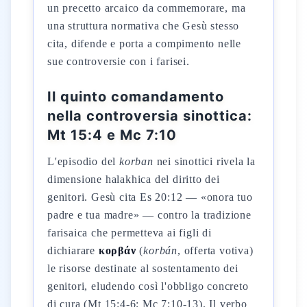
un precetto arcaico da commemorare, ma
una struttura normativa che Gesù stesso
cita, difende e porta a compimento nelle
sue controversie con i farisei.
Il quinto comandamento
nella controversia sinottica:
Mt 15:4 e Mc 7:10
L'episodio del
korban
nei sinottici rivela la
dimensione halakhica del diritto dei
genitori. Gesù cita Es 20:12 — «onora tuo
padre e tua madre» — contro la tradizione
farisaica che permetteva ai figli di
dichiarare
κορβάν
(
korbán
, offerta votiva)
le risorse destinate al sostentamento dei
genitori, eludendo così l'obbligo concreto
di cura (Mt 15:4-6; Mc 7:10-13). Il verbo