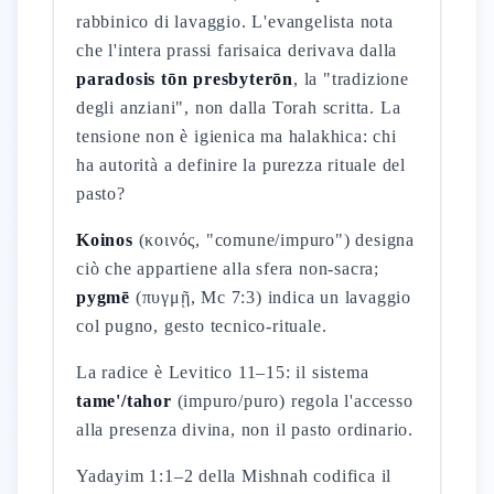
rabbinico di lavaggio. L'evangelista nota
che l'intera prassi farisaica derivava dalla
paradosis tōn presbyterōn
, la "tradizione
degli anziani", non dalla Torah scritta. La
tensione non è igienica ma halakhica: chi
ha autorità a definire la purezza rituale del
pasto?
Koinos
(κοινός, "comune/impuro") designa
ciò che appartiene alla sfera non-sacra;
pygmē
(πυγμῇ, Mc 7:3) indica un lavaggio
col pugno, gesto tecnico-rituale.
La radice è Levitico 11–15: il sistema
tame'/tahor
(impuro/puro) regola l'accesso
alla presenza divina, non il pasto ordinario.
Yadayim 1:1–2 della Mishnah codifica il