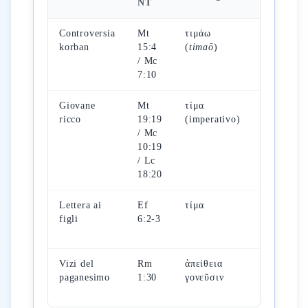
NT
Controversia
Mt
τιμάω
Onorare c
korban
15:4
(
timaō
)
azioni
/ Mc
concrete
7:10
Giovane
Mt
τίμα
Precetto
ricco
19:19
(imperativo)
vincolante
/ Mc
la vita et
10:19
/ Lc
18:20
Lettera ai
Ef
τίμα
Primo
figli
6:2-3
comandam
con prome
Vizi del
Rm
ἀπείθεια
Disobbedi
paganesimo
1:30
γονεῦσιν
= segno d
apostasia