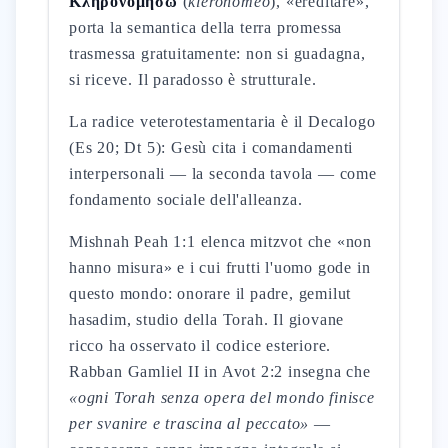
Κληρονομήσω
(
klēronomeō
), «ereditare»,
porta la semantica della terra promessa
trasmessa gratuitamente: non si guadagna,
si riceve. Il paradosso è strutturale.
La radice veterotestamentaria è il Decalogo
(Es 20; Dt 5): Gesù cita i comandamenti
interpersonali — la seconda tavola — come
fondamento sociale dell'alleanza.
Mishnah Peah 1:1 elenca mitzvot che «non
hanno misura» e i cui frutti l'uomo gode in
questo mondo: onorare il padre, gemilut
hasadim, studio della Torah. Il giovane
ricco ha osservato il codice esteriore.
Rabban Gamliel II in Avot 2:2 insegna che
«ogni Torah senza opera del mondo finisce
per svanire e trascina al peccato»
—