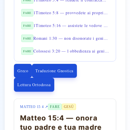
FARE
1Timoteo 5:8 — provvedete ai propri familiari
FARE
1Timoteo 5:16 — assistete le vedove della famiglia
FARE
Romani 1:30 — non disonorate i genitori
FARE
Colossesi 3:20 — l obbedienza ai genitori è gradita al Signore
FARE
Greco
Traduzione Gnostica
Lettura Ortodossa
MATTEO 15 4 ↗
FARE
GESÙ
Matteo 15:4 — onora
tuo padre e tua madre