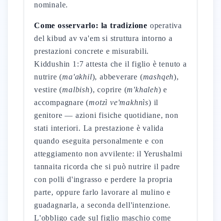
nominale.
Come osservarlo: la tradizione
operativa
del kibud av va'em si struttura intorno a
prestazioni concrete e misurabili.
Kiddushin 1:7 attesta che il figlio è tenuto a
nutrire (
ma'akhil
), abbeverare (
mashqeh
),
vestire (
malbish
), coprire (
m'khaleh
) e
accompagnare (
motzì ve'makhnìs
) il
genitore — azioni fisiche quotidiane, non
stati interiori. La prestazione è valida
quando eseguita personalmente e con
atteggiamento non avvilente: il Yerushalmi
tannaita ricorda che si può nutrire il padre
con polli d'ingrasso e perdere la propria
parte, oppure farlo lavorare al mulino e
guadagnarla, a seconda dell'intenzione.
L'obbligo cade sul figlio maschio come