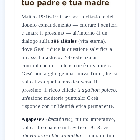
tuo padre e tua madre
Matteo 19:16-19 inserisce la citazione del
doppio comandamento — onorare i genitori
e amare il prossimo — all'interno di un
dialogo sulla
zōē aiōnios
(vita eterna),
dove Gesù riduce la questione salvifica a
un asse halakhico: l'obbedienza ai
comandamenti. La tensione è cristologica:
Gesù non aggiunge una nuova Torah, bensì
radicalizza quella mosaica verso il
prossimo. Il ricco chiede
ti agathon poiēsō
,
un'azione meritoria puntuale; Gesù
risponde con un'identità etica permanente.
Agapēseis
(ἀγαπήσεις), futuro-imperativo,
radica il comando in Levitico 19:18:
ve-
ahavta le-re'akha kamokha
, "amerai il tuo