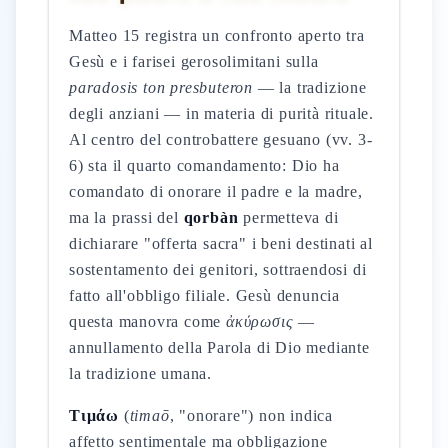
Matteo 15 registra un confronto aperto tra
Gesù e i farisei gerosolimitani sulla
paradosis ton presbuteron
— la tradizione
degli anziani — in materia di purità rituale.
Al centro del controbattere gesuano (vv. 3-
6) sta il quarto comandamento: Dio ha
comandato di onorare il padre e la madre,
ma la prassi del
qorbàn
permetteva di
dichiarare "offerta sacra" i beni destinati al
sostentamento dei genitori, sottraendosi di
fatto all'obbligo filiale. Gesù denuncia
questa manovra come
ἀκύρωσις
—
annullamento della Parola di Dio mediante
la tradizione umana.
Τιμάω
(
timaō
, "onorare") non indica
affetto sentimentale ma obbligazione