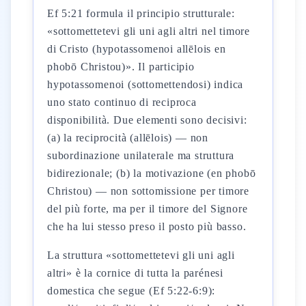
Ef 5:21 formula il principio strutturale:
«sottomettetevi gli uni agli altri nel timore
di Cristo (hypotassomenoi allēlois en
phobō Christou)». Il participio
hypotassomenoi (sottomettendosi) indica
uno stato continuo di reciproca
disponibilità. Due elementi sono decisivi:
(a) la reciprocità (allēlois) — non
subordinazione unilaterale ma struttura
bidirezionale; (b) la motivazione (en phobō
Christou) — non sottomissione per timore
del più forte, ma per il timore del Signore
che ha lui stesso preso il posto più basso.
La struttura «sottomettetevi gli uni agli
altri» è la cornice di tutta la parénesi
domestica che segue (Ef 5:22-6:9):