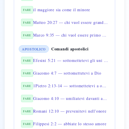
il maggiore sia come il minore
FARE
Matteo 20:27 — chi vuol essere grande sia servo
FARE
Marco 9:35 — chi vuol essere primo sia ultimo
FARE
Comandi apostolici
APOSTOLICO
Efesini 5:21 — sottomettetevi gli uni agli altri
FARE
Giacomo 4:7 — sottomettetevi a Dio
FARE
1Pietro 2:13-14 — sottomettetevi a ogni autorità umana
FARE
Giacomo 4:10 — umiliatevi davanti a Dio
FARE
Romani 12:10 — prevenitevi nell'onore
FARE
Filippesi 2:2 — abbiate lo stesso amore
FARE