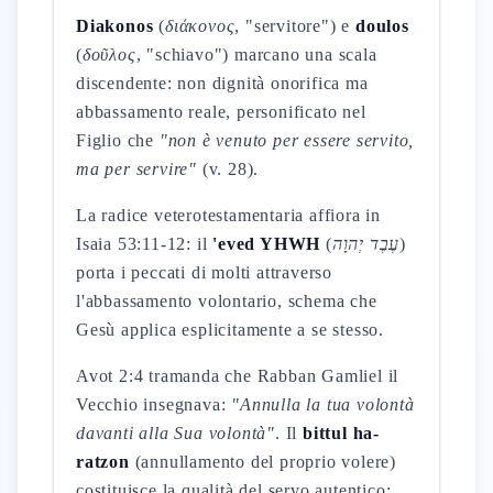
Diakonos
(
διάκονος
, "servitore") e
doulos
(
δοῦλος
, "schiavo") marcano una scala
discendente: non dignità onorifica ma
abbassamento reale, personificato nel
Figlio che
"non è venuto per essere servito,
ma per servire"
(v. 28).
La radice veterotestamentaria affiora in
Isaia 53:11-12: il
'eved YHWH
(
עֶבֶד יְהוָה
)
porta i peccati di molti attraverso
l'abbassamento volontario, schema che
Gesù applica esplicitamente a se stesso.
Avot 2:4 tramanda che Rabban Gamliel il
Vecchio insegnava:
"Annulla la tua volontà
davanti alla Sua volontà"
. Il
bittul ha-
ratzon
(annullamento del proprio volere)
costituisce la qualità del servo autentico: