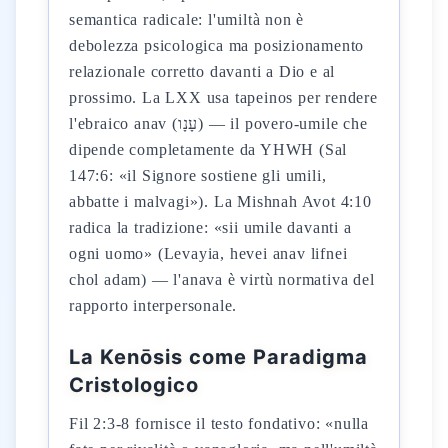
semantica radicale: l'umiltà non è
debolezza psicologica ma posizionamento
relazionale corretto davanti a Dio e al
prossimo. La LXX usa tapeinos per rendere
l'ebraico anav (עָנָו) — il povero-umile che
dipende completamente da YHWH (Sal
147:6: «il Signore sostiene gli umili,
abbatte i malvagi»). La Mishnah Avot 4:10
radica la tradizione: «sii umile davanti a
ogni uomo» (Levayia, hevei anav lifnei
chol adam) — l'anava è virtù normativa del
rapporto interpersonale.
La Kenōsis come Paradigma
Cristologico
Fil 2:3-8 fornisce il testo fondativo: «nulla