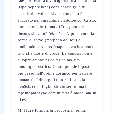
fate per rivalità o vanagloria, ma nell'umiltà
(tapeinophrōsynē) considerate gli altri
superiori a voi stessi». Il comando è
ancorato nel paradigma cristologico: Cristo,
pur essendo in forma di Dio (morphē
theou), si svuotò (ekenōsen), prendendo la
forma di servo (morphēn doulou) e
umiliando se stesso (etapeinōsen heauton)
fino alla morte di croce. La kenōsis non è
autoprivazione psicologica ma atto
ontologico-storico: Cristo prende il posto
più basso nell'ordine cosmico per rialzare
l'umanità. I discepoli non replicano la
kenōsis cristologica strictu sensu, ma la
tapeinophrōsynē comunitaria è modellata su
di essa.
Mt 11:29 formula la proposta in prima