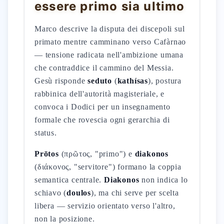
essere primo sia ultimo
Marco descrive la disputa dei discepoli sul
primato mentre camminano verso Cafàrnao
— tensione radicata nell'ambizione umana
che contraddice il cammino del Messia.
Gesù risponde
seduto
(
kathísas
), postura
rabbinica dell'autorità magisteriale, e
convoca i Dodici per un insegnamento
formale che rovescia ogni gerarchia di
status.
Prōtos
(πρῶτος, "primo") e
diakonos
(διάκονος, "servitore") formano la coppia
semantica centrale.
Diakonos
non indica lo
schiavo (
doulos
), ma chi serve per scelta
libera — servizio orientato verso l'altro,
non la posizione.