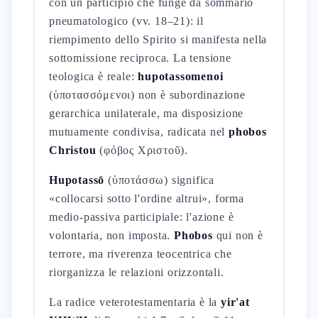
con un participio che funge da sommario
pneumatologico (vv. 18–21): il
riempimento dello Spirito si manifesta nella
sottomissione reciproca. La tensione
teologica è reale:
hupotassomenoi
(ὑποτασσόμενοι) non è subordinazione
gerarchica unilaterale, ma disposizione
mutuamente condivisa, radicata nel
phobos
Christou
(φόβος Χριστοῦ).
Hupotassō
(ὑποτάσσω) significa
«collocarsi sotto l'ordine altrui», forma
medio-passiva participiale: l'azione è
volontaria, non imposta.
Phobos
qui non è
terrore, ma riverenza teocentrica che
riorganizza le relazioni orizzontali.
La radice veterotestamentaria è la
yir'at