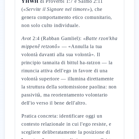
YHWH
di Proverbi 1:7 e Salmo 2:11
(
«Servite il Signore nel timore»
), che
genera comportamento etico comunitario,
non solo culto individuale.
Avot
2:4 (Rabban Gamliel):
«Batte rzon'kha
mippenê retzonô»
— «Annulla la tua
volontà davanti alla sua volontà». Il
principio tannaita di bittul ha-ratzon — la
rinuncia attiva dell'ego in favore di una
volontà superiore — illumina direttamente
la struttura della sottomissione paolina: non
passività, ma reorientamento volontario
dell'io verso il bene dell'altro.
Pratica concreta: identificare oggi un
contesto relazionale in cui l'ego resiste, e
scegliere deliberatamente la posizione di