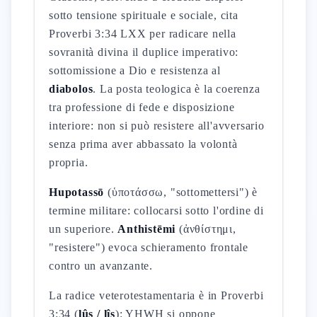
sotto tensione spirituale e sociale, cita
Proverbi 3:34 LXX per radicare nella
sovranità divina il duplice imperativo:
sottomissione a Dio e resistenza al
diabolos
. La posta teologica è la coerenza
tra professione di fede e disposizione
interiore: non si può resistere all'avversario
senza prima aver abbassato la volontà
propria.
Hupotassō
(ὑποτάσσω, "sottomettersi") è
termine militare: collocarsi sotto l'ordine di
un superiore.
Anthistēmi
(ἀνθίστημι,
"resistere") evoca schieramento frontale
contro un avanzante.
La radice veterotestamentaria è in Proverbi
3:34 (
lûṣ / lîṣ
): YHWH si oppone