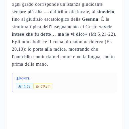
ogni grado corrisponde un'istanza giudicante
sempre più alta — dal tribunale locale, al
sinedrio
,
fino al giudizio escatologico della
Geenna
. È la
struttura tipica dell'insegnamento di Gesù: «
avete
inteso che fu detto… ma io vi dico
» (Mt 5,21-22).
Egli non abolisce il comando «non uccidere» (Es
20,13): lo porta alla radice, mostrando che
l'omicidio comincia nel cuore e nella lingua, molto
prima della mano.
FONTI:
Mt 5,21
Es 20,13