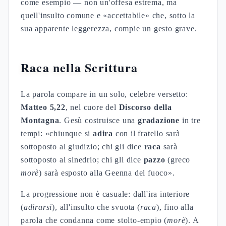
come esempio — non un'offesa estrema, ma
quell'insulto comune e «accettabile» che, sotto la
sua apparente leggerezza, compie un gesto grave.
Raca nella Scrittura
La parola compare in un solo, celebre versetto:
Matteo 5,22
, nel cuore del
Discorso della
Montagna
. Gesù costruisce una
gradazione
in tre
tempi: «chiunque si
adira
con il fratello sarà
sottoposto al giudizio; chi gli dice
raca
sarà
sottoposto al sinedrio; chi gli dice
pazzo
(greco
morè
) sarà esposto alla Geenna del fuoco».
La progressione non è casuale: dall'ira interiore
(
adirarsi
), all'insulto che svuota (
raca
), fino alla
parola che condanna come stolto-empio (
morè
). A