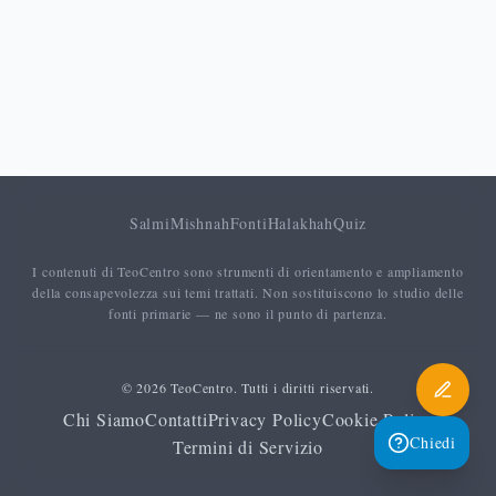
Salmi
Mishnah
Fonti
Halakhah
Quiz
I contenuti di TeoCentro sono strumenti di orientamento e ampliamento
della consapevolezza sui temi trattati. Non sostituiscono lo studio delle
fonti primarie — ne sono il punto di partenza.
© 2026 TeoCentro. Tutti i diritti riservati.
Chi Siamo
Contatti
Privacy Policy
Cookie Policy
Chiedi
Termini di Servizio