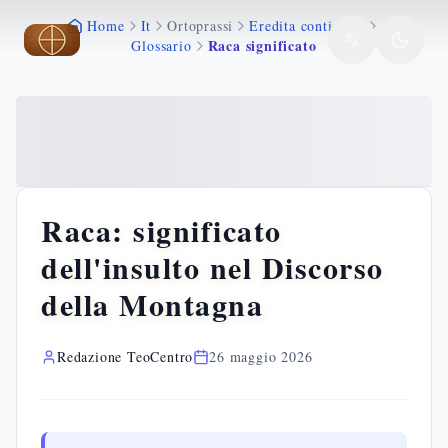
Home
It
Ortoprassi
Eredita continuita
Vai al contenuto principale
Vai al contenuto principale
Raca significato
Glossario
Raca: significato
dell'insulto nel Discorso
della Montagna
Redazione TeoCentro
26 maggio 2026