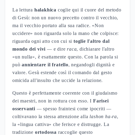
La lettura
halakhica
coglie qui il cuore del metodo
di Gesù: non un nuovo precetto contro il vecchio,
ma il vecchio portato alla sua radice. «Non
uccidere» non riguarda solo la mano che colpisce:
riguarda ogni atto con cui si
toglie l'altro dal
mondo dei vivi
— e dire
raca
, dichiarare l'altro
«un nulla», è esattamente questo. Con la parola si
può
annientare il fratello
, negandogli dignità e
valore. Gesù estende così il comando dal gesto
omicida all'insulto che uccide la relazione.
Questo è perfettamente coerente con il giudaismo
dei maestri, non in rottura con esso. I
Farisei
osservanti
— spesso fraintesi come ipocriti —
coltivavano la stessa attenzione alla
lashon ha-ra
,
la «lingua cattiva» che ferisce e distrugge. La
tradizione
ortodossa
raccoglie questo