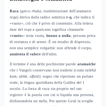
Raca
(greco
rhaka
, traslitterazione dell'aramaico
reqa
) deriva dalla radice semitica
r-q
, che indica il
«vuoto», ciò che è privo di contenuto. Alla lettera
dare del
reqa
a qualcuno significa chiamarlo
«vuoto»
: testa vuota,
buono a nulla
, persona priva
di sostanza e di senno. È un insulto di disprezzo,
non una semplice volgarità: non offende il corpo,
annienta il valore
dell'altro.
Il termine è una delle pochissime parole
aramaiche
che i Vangeli conservano non tradotte (come
talithà
kum
,
abbà
,
effatà
): segno che riportano un parlare
reale, la lingua quotidiana della Galilea del I
secolo. La forza di
raca
sta proprio nel suo
registro: è la parola con cui si liquida una persona,
dichiarandola un nulla. Per questo Gesù la sceglie