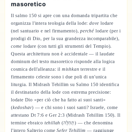
masoretico
Il salmo 150 si apre con una domanda tripartita che
organizza l'intera teologia della lode:
dove
lodare
(nel santuario e nel firmamento),
perché
lodare (per i
prodigi di Dio, per la sua grandezza incomparabile),
come
lodare (con tutti gli strumenti del Tempio).
Questa architettura non è accidentale — il laudate
dominum del testo masoretico risponde alla logica
cosmica dell'alleanza: il
mishkan
terrestre e il
firmamento celeste sono i due poli di un'unica
liturgia. Il Midrash Tehillim su Salmo 150 identifica
il destinatario della lode con estrema precisione:
lodate Dio «per ciò che ha fatto ai suoi santi»
(
kedoshav
) — e chi sono i suoi santi? Israele, come
attestano Dt 7:6 e Ger 2:3 (Midrash Tehillim 150). Il
termine ebraico
tehillah
(תְּהִלָּה) — che denomina
l'intero Salterio come
Sefer Tehillim
— raggiunge