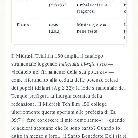
(צִלְצָלִים)
timbali chiari e
rieche
fragorosi
cosmo
Flauto
ugav
Musica gioiosa
L'alito
(עוּגָב)
nelle feste
trasfo
lode
Il Midrash Tehillim 150 amplia il catalogo
strumentale leggendo
halleluhu bi-rqia uzzo
—
«lodatelo nel firmamento della sua potenza» —
come riferimento alla caduta delle potenze celesti
dei popoli idolatri (Ag 2:22): la lode strumentale del
Tempio prefigura la liturgia cosmica della
redenzione. Il Midrash Tehillim 150 collega
ulteriormente questa apertura alla profezia di Ez
39:7 («farò conoscere il mio nome santo»): «quando
le nazioni sapranno che Io sono santo? Quando io
agirò in mezzo a loro... il Santo Benedetto Egli sia si