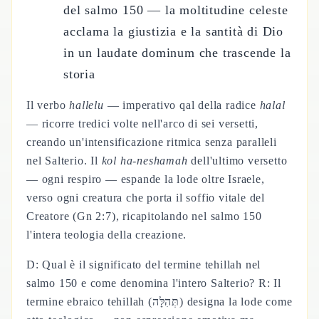
del salmo 150 — la moltitudine celeste
acclama la giustizia e la santità di Dio
in un laudate dominum che trascende la
storia
Il verbo
hallelu
— imperativo qal della radice
halal
— ricorre tredici volte nell'arco di sei versetti,
creando un'intensificazione ritmica senza paralleli
nel Salterio. Il
kol ha-neshamah
dell'ultimo versetto
— ogni respiro — espande la lode oltre Israele,
verso ogni creatura che porta il soffio vitale del
Creatore (Gn 2:7), ricapitolando nel salmo 150
l'intera teologia della creazione.
D: Qual è il significato del termine tehillah nel
salmo 150 e come denomina l'intero Salterio? R: Il
termine ebraico tehillah (תְּהִלָּה) designa la lode come