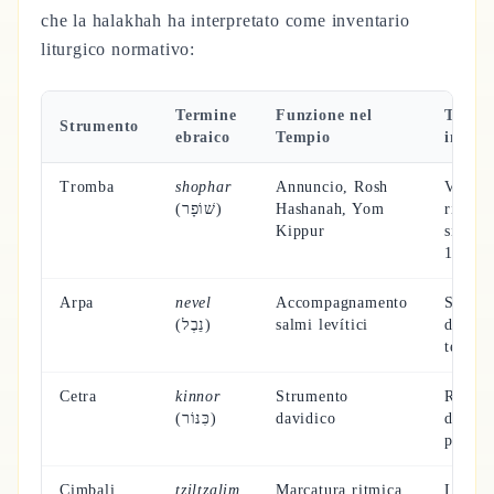
che la halakhah ha interpretato come inventario
liturgico normativo:
Termine
Funzione nel
Tradiz
Strumento
ebraico
Tempio
interp
Tromba
shophar
Annuncio, Rosh
Voce d
(שׁוֹפָר)
Hashanah, Yom
rivela
Kippur
sinatic
19:16)
Arpa
nevel
Accompagnamento
Simbo
(נֵבֶל)
salmi levítici
dell'an
tensio
Cetra
kinnor
Strumento
Radice
(כִּנּוֹר)
davidico
dell'is
profeti
Cimbali
tziltzalim
Marcatura ritmica,
La lod