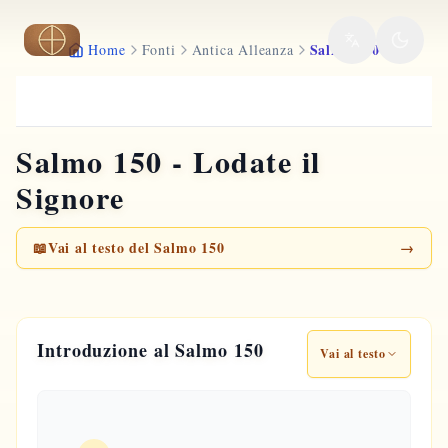
Vai al contenuto principale
Salmo 150
Home
Fonti
Antica Alleanza
Salmo 150 - Lodate il
Signore
📖
Vai al testo del Salmo 150
→
Introduzione al Salmo 150
Vai al testo