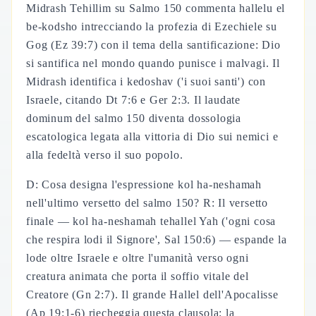
Midrash Tehillim su Salmo 150 commenta hallelu el
be-kodsho intrecciando la profezia di Ezechiele su
Gog (Ez 39:7) con il tema della santificazione: Dio
si santifica nel mondo quando punisce i malvagi. Il
Midrash identifica i kedoshav ('i suoi santi') con
Israele, citando Dt 7:6 e Ger 2:3. Il laudate
dominum del salmo 150 diventa dossologia
escatologica legata alla vittoria di Dio sui nemici e
alla fedeltà verso il suo popolo.
D: Cosa designa l'espressione kol ha-neshamah
nell'ultimo versetto del salmo 150? R: Il versetto
finale — kol ha-neshamah tehallel Yah ('ogni cosa
che respira lodi il Signore', Sal 150:6) — espande la
lode oltre Israele e oltre l'umanità verso ogni
creatura animata che porta il soffio vitale del
Creatore (Gn 2:7). Il grande Hallel dell'Apocalisse
(Ap 19:1-6) riecheggia questa clausola: la