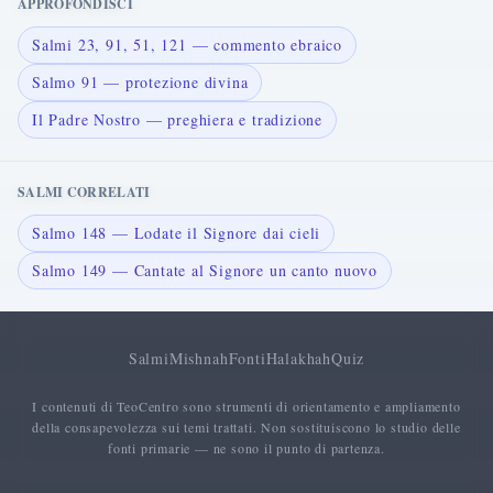
APPROFONDISCI
Salmi 23, 91, 51, 121 — commento ebraico
Salmo 91 — protezione divina
Il Padre Nostro — preghiera e tradizione
SALMI CORRELATI
Salmo 148 — Lodate il Signore dai cieli
Salmo 149 — Cantate al Signore un canto nuovo
Salmi
Mishnah
Fonti
Halakhah
Quiz
I contenuti di TeoCentro sono strumenti di orientamento e ampliamento
della consapevolezza sui temi trattati. Non sostituiscono lo studio delle
fonti primarie — ne sono il punto di partenza.