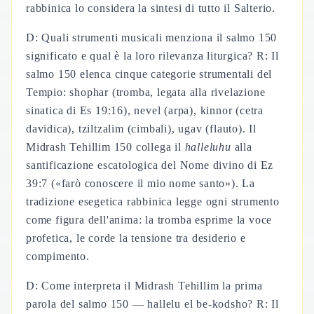
rabbinica lo considera la sintesi di tutto il Salterio.
D: Quali strumenti musicali menziona il salmo 150
significato e qual è la loro rilevanza liturgica? R: Il
salmo 150 elenca cinque categorie strumentali del
Tempio: shophar (tromba, legata alla rivelazione
sinatica di Es 19:16), nevel (arpa), kinnor (cetra
davidica), tziltzalim (cimbali), ugav (flauto). Il
Midrash Tehillim 150 collega il
halleluhu
alla
santificazione escatologica del Nome divino di Ez
39:7 («farò conoscere il mio nome santo»). La
tradizione esegetica rabbinica legge ogni strumento
come figura dell'anima: la tromba esprime la voce
profetica, le corde la tensione tra desiderio e
compimento.
D: Come interpreta il Midrash Tehillim la prima
parola del salmo 150 — hallelu el be-kodsho? R: Il