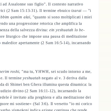
 ad Assalonne suo figlio". Il contesto narrativo
rici (2 Sam 15:13-31). Il termine ebraico
tzarai
— "i
abbim qamim alai
, "quanto si sono moltiplicati i miei
uendo una progressione retorica che amplifica la
ssenza della salvezza divina:
ein yeshuatah lo be-
ore liturgico che impone una pausa di meditazione
lo maledice apertamente (2 Sam 16:5-14), incarnando
erim roshi
, "ma tu, YHWH, sei scudo intorno a me,
le. Il termine
yeshuatah
negato al v. 3 deriva dalla
nda di Shimei ben Ghera illumina questa dinamica: la
 giudizio divino (2 Sam 16:11-12), incarnando la
fedele è invitato alla preghiera e alla meditazione dei
nore mi sostiene» (Sal 3:6). Il versetto "io mi corico
l verbo
yismekeni
indica azione continua che rende