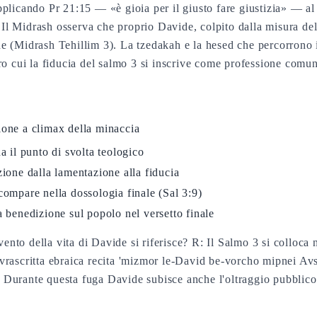
plicando Pr 21:15 — «è gioia per il giusto fare giustizia» — a
 Il Midrash osserva che proprio Davide, colpito dalla misura del 
 (Midrash Tehillim 3). La tzedakah e la hesed che percorrono i
o cui la fiducia del salmo 3 si inscrive come professione comun
ione a climax della minaccia
a il punto di svolta teologico
ione dalla lamentazione alla fiducia
icompare nella dossologia finale (Sal 3:9)
a benedizione sul popolo nel versetto finale
vento della vita di Davide si riferisce? R: Il Salmo 3 si colloca
rascritta ebraica recita 'mizmor le-David be-vorcho mipnei Avs
1). Durante questa fuga Davide subisce anche l'oltraggio pubbli