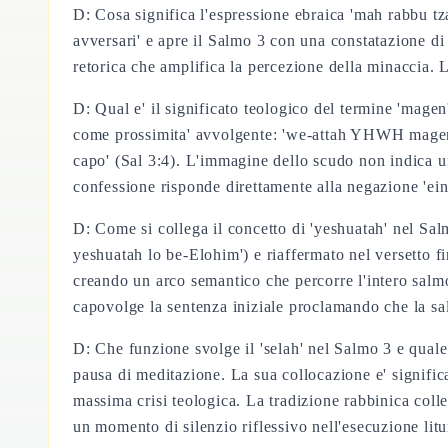
D: Cosa significa l'espressione ebraica 'mah rabbu tza
avversari' e apre il Salmo 3 con una constatazione di 
retorica che amplifica la percezione della minaccia. 
D: Qual e' il significato teologico del termine 'mag
come prossimita' avvolgente: 'we-attah YHWH magen ba
capo' (Sal 3:4). L'immagine dello scudo non indica un
confessione risponde direttamente alla negazione 'ei
D: Come si collega il concetto di 'yeshuatah' nel Sal
yeshuatah lo be-Elohim') e riaffermato nel versetto 
creando un arco semantico che percorre l'intero salmo:
capovolge la sentenza iniziale proclamando che la s
D: Che funzione svolge il 'selah' nel Salmo 3 e qual
pausa di meditazione. La sua collocazione e' significa
massima crisi teologica. La tradizione rabbinica coll
un momento di silenzio riflessivo nell'esecuzione lit