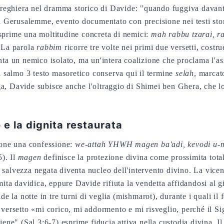
 preghiera nel dramma storico di Davide: "quando fuggiva davanti
 da Gerusalemme, evento documentato con precisione nei testi sto
sprime una moltitudine concreta di nemici:
mah rabbu tzarai, r
. La parola
rabbim
ricorre tre volte nei primi due versetti, costr
nta un nemico isolato, ma un'intera coalizione che proclama l'a
Il salmo 3 testo masoretico conserva qui il termine
selah
, marcat
ga, Davide subisce anche l'oltraggio di Shimei ben Ghera, che 
e la dignita restaurata
ppone una confessione:
we-attah YHWH magen ba'adi, kevodi u-m
5). Il
magen
definisce la protezione divina come prossimita tota
salvezza negata diventa nucleo dell'intervento divino. La vice
imita davidica, eppure Davide rifiuta la vendetta affidandosi al
de la notte in tre turni di veglia (mishmarot), durante i quali il 
 versetto «mi corico, mi addormento e mi risveglio, perché il Sig
e" (Sal 3:6-7) esprime fiducia attiva nella custodia divina. I