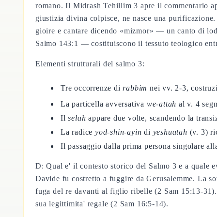
romano. Il Midrash Tehillim 3 apre il commentario ap
giustizia divina colpisce, ne nasce una purificazione.
gioire e cantare dicendo «mizmor» — un canto di lode
Salmo 143:1 — costituiscono il tessuto teologico entr
Elementi strutturali del salmo 3:
Tre occorrenze di
rabbim
nei vv. 2-3, costruz
La particella avversativa
we-attah
al v. 4 segn
Il
selah
appare due volte, scandendo la transiz
La radice
yod-shin-ayin
di
yeshuatah
(v. 3) r
Il passaggio dalla prima persona singolare all
D: Qual e' il contesto storico del Salmo 3 e a quale e
Davide fu costretto a fuggire da Gerusalemme. La sov
fuga del re davanti al figlio ribelle (2 Sam 15:13-3
sua legittimita' regale (2 Sam 16:5-14).