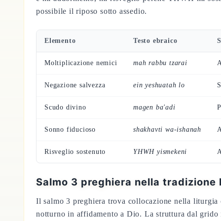
possibile il riposo sotto assedio.
Elemento
Testo ebraico
S
Moltiplicazione nemici
mah rabbu tzarai
A
Negazione salvezza
ein yeshuatah lo
S
Scudo divino
magen ba'adi
P
Sonno fiducioso
shakhavti wa-ishanah
A
Risveglio sostenuto
YHWH yismekeni
A
Salmo 3 preghiera nella tradizione 
Il salmo 3 preghiera trova collocazione nella liturgia
notturno in affidamento a Dio. La struttura dal grido 