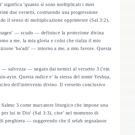
 significa 'quanto si sono moltiplicati i miei
primi due versetti, costruendo una progressione
do il senso di moltiplicazione opprimente (Sal 3:2).
'magen' — scudo — definisce la protezione divina
o a me, la mia gloria e colui che rialza il mio
sizione 'ba'adi' — intorno a me, a mio favore. Questa
' — salvezza — negato dai nemici al versetto 3 ('ein
in-ayin. Questa radice e' la stessa del nome Yeshua,
cleo dell'intervento divino. Il versetto conclusivo
nel Salmo 3 come marcatore liturgico che impone una
 per lui in Dio' (Sal 3:3), cioe' nel momento di
t di preghiera — suggerendo che il selah segnalasse