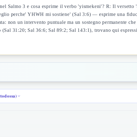
 nel Salmo 3 e cosa esprime il verbo 'yismekeni'? R: Il versett
glio perche' YHWH mi sostiene' (Sal 3:6) — esprime una fiducia 
uta: non un intervento puntuale ma un sostegno permanente che r
io (Sal 31:20; Sal 36:6; Sal 89:2; Sal 143:1), trovano qui espres
rtodossa)