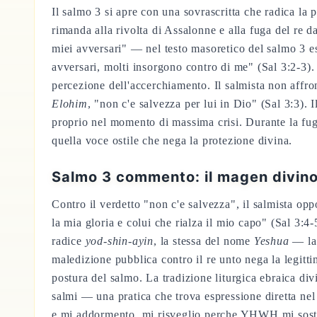
Il salmo 3 si apre con una sovrascritta che radica la
rimanda alla rivolta di Assalonne e alla fuga del re
miei avversari" — nel testo masoretico del salmo 3 e
avversari, molti insorgono contro di me" (Sal 3:2-3)
percezione dell'accerchiamento. Il salmista non affro
Elohim
, "non c'e salvezza per lui in Dio" (Sal 3:3). 
proprio nel momento di massima crisi. Durante la fu
quella voce ostile che nega la protezione divina.
Salmo 3 commento: il magen divino 
Contro il verdetto "non c'e salvezza", il salmista o
la mia gloria e colui che rialza il mio capo" (Sal 3:4-
radice
yod-shin-ayin
, la stessa del nome
Yeshua
— la 
maledizione pubblica contro il re unto nega la legitt
postura del salmo. La tradizione liturgica ebraica divi
salmi — una pratica che trova espressione diretta nel
e mi addormento, mi risveglio perche YHWH mi sostien