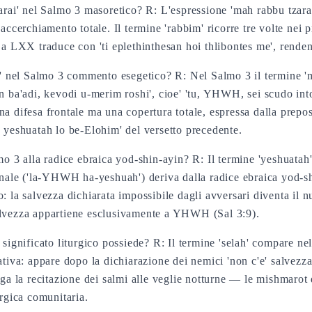
rai' nel Salmo 3 masoretico? R: L'espressione 'mah rabbu tzarai'
accerchiamento totale. Il termine 'rabbim' ricorre tre volte nei 
La LXX traduce con 'ti eplethinthesan hoi thlibontes me', renden
en' nel Salmo 3 commento esegetico? R: Nel Salmo 3 il termine 
'adi, kevodi u-merim roshi', cioe' 'tu, YHWH, sei scudo intorn
a difesa frontale ma una copertura totale, espressa dalla prepo
n yeshuatah lo be-Elohim' del versetto precedente.
mo 3 alla radice ebraica yod-shin-ayin? R: Il termine 'yeshuatah
finale ('la-YHWH ha-yeshuah') deriva dalla radice ebraica yod-sh
 la salvezza dichiarata impossibile dagli avversari diventa il nu
alvezza appartiene esclusivamente a YHWH (Sal 3:9).
e significato liturgico possiede? R: Il termine 'selah' compare 
tiva: appare dopo la dichiarazione dei nemici 'non c'e' salvezza
ega la recitazione dei salmi alle veglie notturne — le mishmaro
urgica comunitaria.