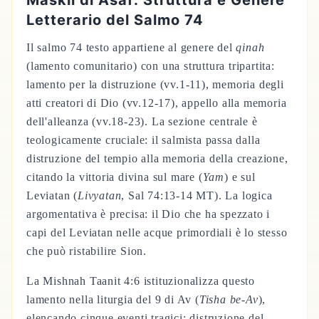
Maskil di Asaf: Struttura e Genere
Letterario del Salmo 74
Il salmo 74 testo appartiene al genere del
qinah
(lamento comunitario) con una struttura tripartita:
lamento per la distruzione (vv.1-11), memoria degli
atti creatori di Dio (vv.12-17), appello alla memoria
dell'alleanza (vv.18-23). La sezione centrale è
teologicamente cruciale: il salmista passa dalla
distruzione del tempio alla memoria della creazione,
citando la vittoria divina sul mare (
Yam
) e sul
Leviatan (
Livyatan
, Sal 74:13-14 MT). La logica
argomentativa è precisa: il Dio che ha spezzato i
capi del Leviatan nelle acque primordiali è lo stesso
che può ristabilire Sion.
La Mishnah Taanit 4:6 istituzionalizza questo
lamento nella liturgia del 9 di Av (
Tisha be-Av
),
elencando cinque eventi tragici: distruzione del