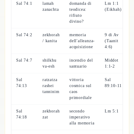
Sal 74:1
lamah
domanda di
Lm 1:1
zanachta
teodicea:
(Eikhah)
rifiuto
divino?
Sal 74:2
zekhorah
memoria
9 di Av
/ kanita
dell'alleanza-
(Taanit
acquisizione
4:6)
Sal 74:7
shilkhu
incendio del
Middot
va-esh
santuario
1:1-2
Sal
ratzatza
vittoria
Sal
74:13
rashei
cosmica sul
89:10-11
tanninim
caos
primordiale
Sal
zekhorah
secondo
Lm 5:1
74:18
zat
imperativo
alla memoria