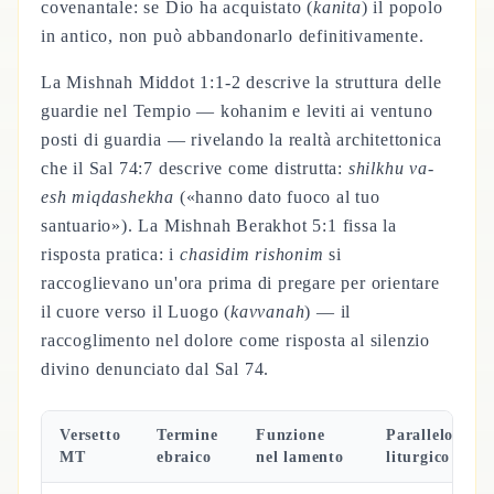
covenantale: se Dio ha acquistato (
kanita
) il popolo
in antico, non può abbandonarlo definitivamente.
La Mishnah Middot 1:1-2 descrive la struttura delle
guardie nel Tempio — kohanim e leviti ai ventuno
posti di guardia — rivelando la realtà architettonica
che il Sal 74:7 descrive come distrutta:
shilkhu va-
esh miqdashekha
(«hanno dato fuoco al tuo
santuario»). La Mishnah Berakhot 5:1 fissa la
risposta pratica: i
chasidim rishonim
si
raccoglievano un'ora prima di pregare per orientare
il cuore verso il Luogo (
kavvanah
) — il
raccoglimento nel dolore come risposta al silenzio
divino denunciato dal Sal 74.
Versetto
Termine
Funzione
Parallelo
MT
ebraico
nel lamento
liturgico