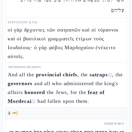
עליהם
SEPTUAGINT (LXX)
οἱ γὰρ ἄρχοντες τῶν σατραπῶν καὶ οἱ τύραννοι
καὶ οἱ βασιλικοὶ γραμματεῖς ἐτίμων τοὺς
Ιουδαίους· ὁ γὰρ φόβος Μαρδοχαίου ἐνέκειτο
αὐτοῖς.
ORTHODOX READING
And all the
provincial chiefs
, the
satraps
, the
ⓘ
governors
and all who administered the king's
affairs
honored
the Jews, for the
fear of
Mordecai
had fallen upon them.
ⓘ
4
🗝️
2
HEBREW (MT)