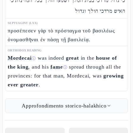
כי גדול מרדכי בבית המלך ושמעו הולך בכל המדינות כי
האיש מרדכי הולך וגדול
SEPTUAGINT (LXX)
προσέπεσεν γὰρ τὸ πρόσταγμα τοῦ βασιλέως
ὀνομασθῆναι ἐν πάσῃ τῇ βασιλείᾳ.
ORTHODOX READING
Mordecai
was indeed
great
in the
house of
ⓘ
the king
, and his
fame
spread through all the
ⓘ
provinces: for that man, Mordecai, was
growing
ever greater
.
Approfondimento storico-halakhico