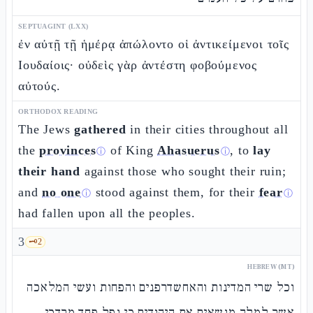
SEPTUAGINT (LXX)
ἐν αὐτῇ τῇ ἡμέρᾳ ἀπώλοντο οἱ ἀντικείμενοι τοῖς
Ιουδαίοις· οὐδεὶς γὰρ ἀντέστη φοβούμενος
αὐτούς.
ORTHODOX READING
The Jews
gathered
in their cities throughout all
the
provinces
of King
Ahasuerus
, to
lay
ⓘ
ⓘ
their hand
against those who sought their ruin;
and
no one
stood against them, for their
fear
ⓘ
ⓘ
had fallen upon all the peoples.
3
🗝️
2
HEBREW (MT)
וכל שרי המדינות והאחשדרפנים והפחות ועשי המלאכה
אשר למלך מנשאים את היהודים כי נפל פחד מרדכי