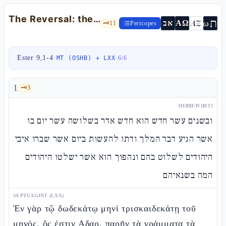
The Reversal: the Day of the Decree is Overturned
ת
AZ
ω
אב
ΑΩ
🗝️
11
Pericopes
Ester 9,1-4
·
·
MT (OSHB) + LXX
6
/
6
1
🗝️
3
HEBREW (MT)
ובשנים עשר חדש הוא חדש אדר בשלושה עשר יום בו
אשר הגיע דבר המלך ודתו להעשות ביום אשר שברו איבי
היהודים לשלוט בהם ונהפוך הוא אשר ישלטו היהודים
המה בשנאיהם
SEPTUAGINT (LXX)
Ἐν γὰρ τῷ δωδεκάτῳ μηνὶ τρισκαιδεκάτῃ τοῦ
μηνός, ὅς ἐστιν Αδαρ, παρῆν τὰ γράμματα τὰ