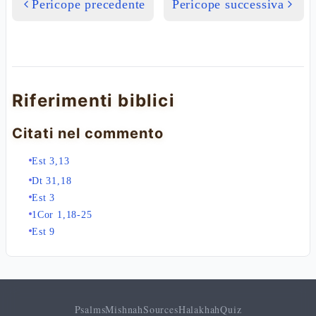
Pericope precedente
Pericope successiva
Riferimenti biblici
Citati nel commento
Est 3,13
Dt 31,18
Est 3
1Cor 1,18-25
Est 9
Psalms
Mishnah
Sources
Halakhah
Quiz