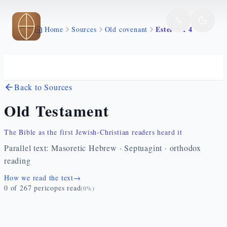
Skip to main content
Ester 9 1 4
Home
Sources
Old covenant
Back to Sources
Old Testament
The Bible as the first Jewish-Christian readers heard it
Parallel text: Masoretic Hebrew · Septuagint · orthodox
reading
How we read the text
→
0
of
267
pericopes read
(
0
%)