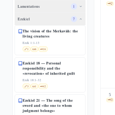
🗝️
2
Lamentations
1
Ezekiel
7
The vision of the Merkavàh: the
living creatures
Ezek 1:1-13
🔗
1
📜
6
🗝️
16
Ezekiel 18 — Personal
responsibility and the
«revocation» of inherited guilt
Ezek 18:1-32
🔗
3
📜
1
🗝️
42
5
Ezekiel 21 — The song of the
🗝️
3
sword and «the one to whom
judgment belongs»