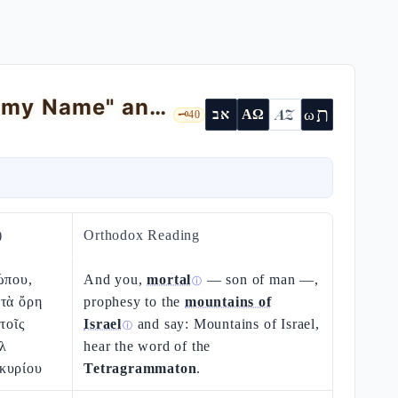
Ezekiel 36 — "not for your sake but for my Name" and the new heart
ת
AZ
ω
אב
ΑΩ
🗝️
40
)
Orthodox Reading
ώπου,
And you,
mortal
— son of man —,
ⓘ
 τὰ ὄρη
prophesy to the
mountains of
τοῖς
Israel
and say: Mountains of Israel,
ⓘ
λ
hear the word of the
κυρίου
Tetragrammaton
.