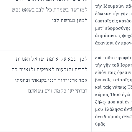
τὴν Ιδουμαίαν πᾶ
למורשה בשמחת כל לבב בשאט נפש
ἔδωκαν τὴν γῆν 
למען מגרשה לבז
ἑαυτοῖς εἰς κατά
μετ’ εὐφροσύνης
ἀτιμάσαντες ψυχὰ
ἀφανίσαι ἐν προν
διὰ τοῦτο προφήτ
לכן הנבא על אדמת ישראל ואמרת
τὴν γῆν τοῦ Ισρα
להרים ולגבעות לאפיקים ולגאיות כה
εἰπὸν τοῖς ὄρεσιν
אמר אדני יהוה הנני בקנאתי ובחמתי
βουνοῖς καὶ ταῖς 
καὶ ταῖς νάπαις Τ
דברתי יען כלמת גוים נשאתם
κύριος Ἰδοὺ ἐγὼ 
ζήλῳ μου καὶ ἐν
μου ἐλάλησα ἀντὶ
ὀνειδισμοὺς ἐθνῶ
ὑμᾶς·