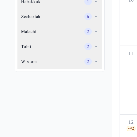
Habakkuk
1
Zechariah
6
Malachi
2
Tobit
2
11
Wisdom
2
12
🗝️
2