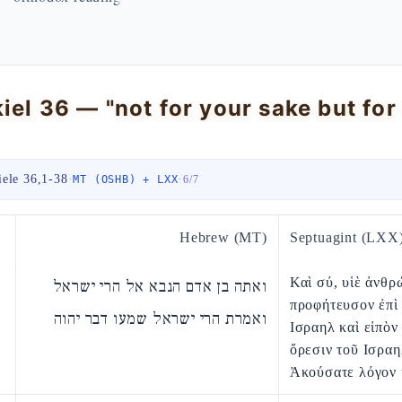
iele 36,1-38
·
·
MT (OSHB) + LXX
6
/
7
Hebrew (MT)
Septuagint (LXX
Καὶ σύ, υἱὲ ἀνθρ
ואתה בן אדם הנבא אל הרי ישראל
προφήτευσον ἐπὶ
ואמרת הרי ישראל שמעו דבר יהוה
Ισραηλ καὶ εἰπὸν 
ὄρεσιν τοῦ Ισραη
Ἀκούσατε λόγον 