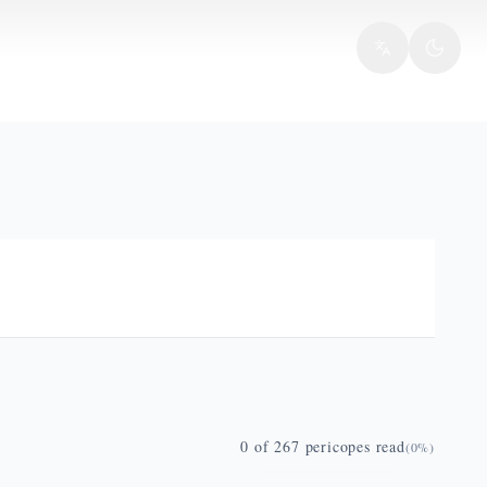
0
of
267
pericopes read
(
0
%)