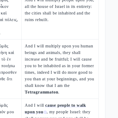
οἶκον
all the house of Israel in its entirety:
 καὶ
the cities shall be inhabited and the
αἱ πόλεις,
ruins rebuilt.
.
 ὑμᾶς
And I will multiply upon you human
ήνη καὶ
beings and animals, they shall
 τὸ ἐν
increase and be fruitful; I will cause
ὖ ποιήσω
you to be inhabited as in your former
μπροσθεν
times, indeed I will do more good to
θε ὅτι
you than at your beginnings, and you
shall know that I am the
Tetragrammaton
.
ὑμᾶς
And I will
cause people to walk
αόν μου
upon you
, my people Israel: they
ⓘ