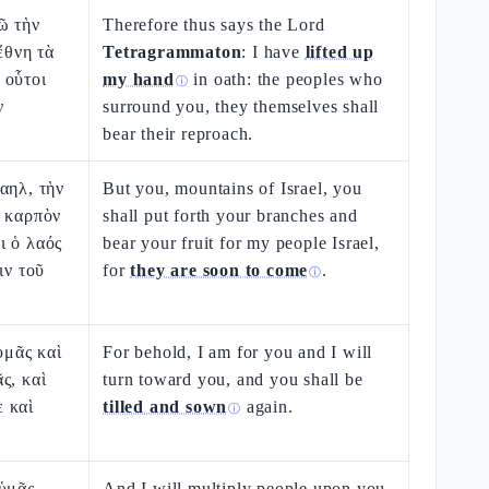
ῶ τὴν
Therefore thus says the Lord
ἔθνη τὰ
Tetragrammaton
: I have
lifted up
 οὗτοι
my hand
in oath: the peoples who
ⓘ
ν
surround you, they themselves shall
bear their reproach.
αηλ, τὴν
But you, mountains of Israel, you
ν καρπὸν
shall put forth your branches and
ι ὁ λαός
bear your fruit for my people Israel,
ιν τοῦ
for
they are soon to come
.
ⓘ
ὑμᾶς καὶ
For behold, I am for you and I will
ς, καὶ
turn toward you, and you shall be
 καὶ
tilled and sown
again.
ⓘ
 ὑμᾶς
And I will multiply people upon you,