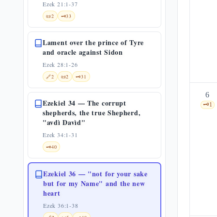
Ezek 21:1-37
📜
2
🗝️
33
Lament over the prince of Tyre
and oracle against Sidon
Ezek 28:1-26
🔗
2
📜
2
🗝️
31
6
Ezekiel 34 — The corrupt
🗝️
1
shepherds, the true Shepherd,
"avdì Davìd"
Ezek 34:1-31
🗝️
40
Ezekiel 36 — "not for your sake
but for my Name" and the new
heart
Ezek 36:1-38