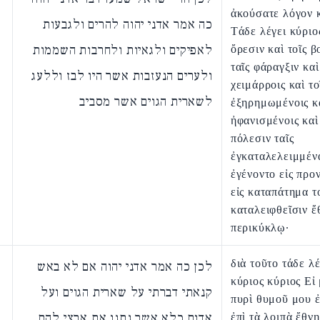
ἀκούσατε λόγον 
כה אמר אדני יהוה להרים ולגבעות
Τάδε λέγει κύριος
לאפיקים ולגאיות ולחרבות השממות
ὄρεσιν καὶ τοῖς β
ταῖς φάραγξιν καὶ
ולערים הנעזבות אשר היו לבז וללעג
χειμάρροις καὶ το
לשארית הגוים אשר מסביב
ἐξηρημωμένοις κ
ἠφανισμένοις καὶ
πόλεσιν ταῖς
ἐγκαταλελειμμένα
ἐγένοντο εἰς προ
εἰς καταπάτημα τ
καταλειφθεῖσιν ἔ
περικύκλῳ·
διὰ τοῦτο τάδε λέ
לכן כה אמר אדני יהוה אם לא באש
κύριος κύριος Εἰ
קנאתי דברתי על שארית הגוים ועל
πυρὶ θυμοῦ μου 
אדום כלא אשר נתנו את ארצי להם
ἐπὶ τὰ λοιπὰ ἔθνη