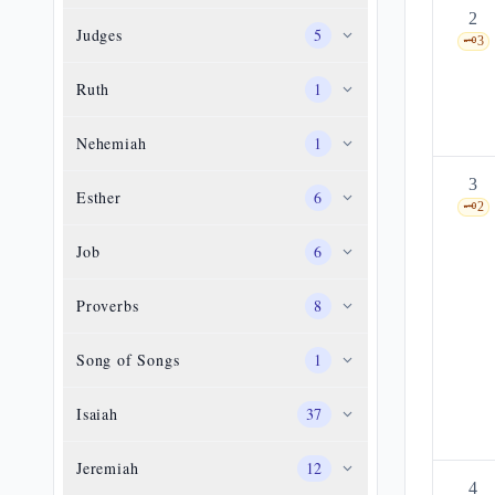
2
Judges
5
🗝️
3
Ruth
1
Nehemiah
1
3
Esther
6
🗝️
2
Job
6
Proverbs
8
Song of Songs
1
Isaiah
37
Jeremiah
12
4