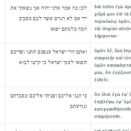
διὰ τοῦτο ἐγὼ ἀρ
לכן כה אמר אדני יהוה אני נשאתי את
χεῖρά μου ἐπὶ τὰ 
ידי אם לא הגוים אשר לכם מסביב
περικύκλῳ ὑμῶν,
המה כלמתם ישאו
τὴν ἀτιμίαν αὐτῶ
λήμψονται·
ὑμῶν δέ, ὄρη Ισρ
ואתם הרי ישראל ענפכם תתנו ופריכם
σταφυλὴν καὶ τὸ
תשאו לעמי ישראל כי קרבו לבוא
ὑμῶν καταφάγετα
μου, ὅτι ἐγγίζουσ
ἐλθεῖν.
ὅτι ἰδοὺ ἐγὼ ἐφ’ 
כי הנני אליכם ופניתי אליכם ונעבדתם
ἐπιβλέψω ἐφ’ ὑμᾶ
ונזרעתם
κατεργασθήσεσθε
σπαρήσεσθε.
καὶ πληθυνῶ ἐφ’