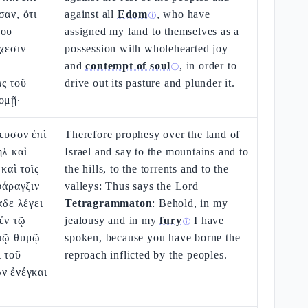
σαν, ὅτι
against all
Edom
, who have
ⓘ
μου
assigned my land to themselves as a
σχεσιν
possession with wholehearted joy
and
contempt of soul
, in order to
ⓘ
ς τοῦ
drive out its pasture and plunder it.
ομῇ·
ευσον ἐπὶ
Therefore prophesy over the land of
ηλ καὶ
Israel and say to the mountains and to
 καὶ τοῖς
the hills, to the torrents and to the
φάραγξιν
valleys: Thus says the Lord
άδε λέγει
Tetragrammaton
: Behold, in my
ἐν τῷ
jealousy and in my
fury
I have
ⓘ
 τῷ θυμῷ
spoken, because you have borne the
 τοῦ
reproach inflicted by the peoples.
ν ἐνέγκαι