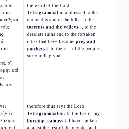
κυρίου
the word of the Lord
 τοῖς
Tetragrammaton
addressed to the
ουνοῖς καὶ
mountains and to the hills, to the
 τοῖς
torrents and the valleys
, to the
ⓘ
ῖς
desolate ruins and to the forsaken
αὶ
cities that have become
prey and
 ταῖς
mockery
to the rest of the peoples
ⓘ
surrounding you;
ις, αἳ
νομὴν καὶ
οῖς
θνεσιν
γει
therefore thus says the Lord
 μὴν ἐν
Tetragrammaton
: In the fire of my
ἐλάλησα
burning jealousy
I have spoken
ⓘ
 καὶ ἐπὶ
against the rest of the peoples and