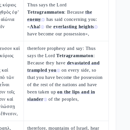
ς κύριος
Thus says the Lord
χθρὸς ἐφ’
Tetragrammaton
: Because
the
 αἰώνια
enemy
has said concerning you:
ⓘ
μῖν
«
Aha!
the
everlasting heights
ⓘ
ⓘ
have become our possession»,
ευσον καὶ
therefore prophesy and say: Thus
 κύριος
says the Lord
Tetragrammaton
:
Because they have
devastated and
 καὶ
trampled you
on every side, so
ⓘ
ὑπὸ τῶν
that you have become the possession
εἶναι
of the rest of the nations and have
ιν τοῖς
been taken up
on the lips and in
σιν καὶ
slander
of the peoples,
ⓘ
 γλώσσῃ
 ἔθνεσιν,
σραηλ,
therefore, mountains of Israel, hear