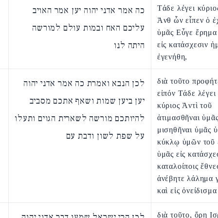
Τάδε λέγει κύριο
כה אמר אדני יהוה יען אמר האויב
Ἀνθ ὧν εἶπεν ὁ ἐ
עליכם האח ובמות עולם למורשה
ὑμᾶς Εὖγε ἔρημα
היתה לנו
εἰς κατάσχεσιν ἡ
ἐγενήθη,
διὰ τοῦτο προφήτ
לכן הנבא ואמרת כה אמר אדני יהוה
εἰπόν Τάδε λέγει
יען ביען שמות ושאף אתכם מסביב
κύριος Ἀντὶ τοῦ
להיותכם מורשה לשארית הגוים ותעלו
ἀτιμασθῆναι ὑμᾶς
μισηθῆναι ὑμᾶς 
על שפת לשון ודבת עם
κύκλῳ ὑμῶν τοῦ 
ὑμᾶς εἰς κατάσχεσ
καταλοίποις ἔθνε
ἀνέβητε λάλημα
καὶ εἰς ὀνείδισμα
διὰ τοῦτο, ὄρη Ι
לכן הרי ישראל שמעו דבר אדני יהוה