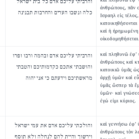
והרביתי עליכם אדם כל בית ישראל
ἀνθρώπους, πᾶν 
כלה ונשבו הערים והחרבות תבנינה
Ισραηλ εἰς τέλος,
κατοικηθήσονται 
καὶ ἡ ἠρημωμένη
οἰκοδομηθήσεται
καὶ πληθυνῶ ἐφ’
והרביתי עליכם אדם ובהמה ורבו ופרו
ἀνθρώπους καὶ κτ
והושבתי אתכם כקדמותיכם והטבתי
κατοικιῶ ὑμᾶς ὡς
מראשתיכם וידעתם כי אני יהוה
ἀρχῇ ὑμῶν καὶ ε
ὑμᾶς ὥσπερ τὰ ἔ
ὑμῶν· καὶ γνώσεσ
ἐγώ εἰμι κύριος.
καὶ γεννήσω ἐφ’ 
והולכתי עליכם אדם את עמי ישראל
ἀνθρώπους τὸν λ
וירשוך והיית להם לנחלה ולא תוסף