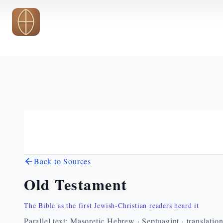
Skip to main content
Back to Sources
Old Testament
The Bible as the first Jewish-Christian readers heard it
Parallel text: Masoretic Hebrew · Septuagint · translatio