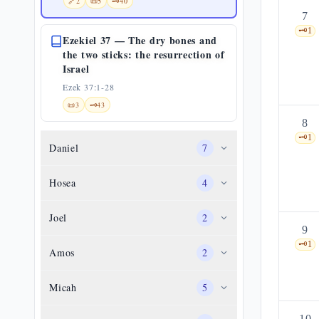
🔗
2
📜
5
🗝️
40
7
🗝️
1
Ezekiel 37 — The dry bones and
the two sticks: the resurrection of
Israel
Ezek 37:1-28
📜
3
🗝️
43
8
🗝️
1
Daniel
7
Hosea
4
Joel
2
9
🗝️
1
Amos
2
Micah
5
10