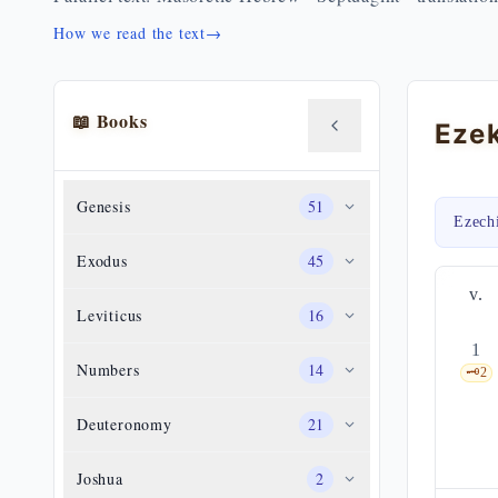
How we read the text
→
📖 Books
Genesis
51
Ezech
Exodus
45
v.
Leviticus
16
1
Numbers
14
🗝️
2
Deuteronomy
21
Joshua
2