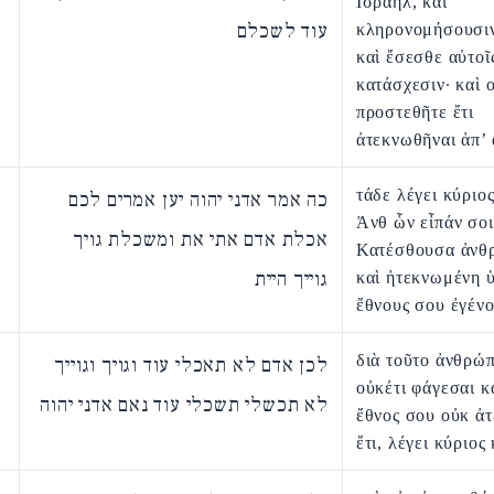
Ισραηλ, καὶ
עוד לשכלם
κληρονομήσουσιν
καὶ ἔσεσθε αὐτοῖς
κατάσχεσιν· καὶ 
προστεθῆτε ἔτι
ἀτεκνωθῆναι ἀπ’ 
τάδε λέγει κύριο
כה אמר אדני יהוה יען אמרים לכם
Ἀνθ ὧν εἶπάν σοι
אכלת אדם אתי את ומשכלת גויך
Κατέσθουσα ἀνθρ
גוייך היית
καὶ ἠτεκνωμένη 
ἔθνους σου ἐγένο
διὰ τοῦτο ἀνθρώ
לכן אדם לא תאכלי עוד וגויך וגוייך
οὐκέτι φάγεσαι κ
לא תכשלי תשכלי עוד נאם אדני יהוה
ἔθνος σου οὐκ ἀ
ἔτι, λέγει κύριος