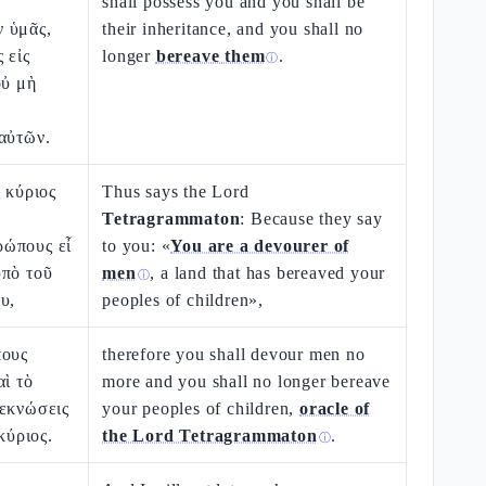
shall possess you and you shall be
 ὑμᾶς,
their inheritance, and you shall no
 εἰς
longer
bereave them
.
ⓘ
οὐ μὴ
αὐτῶν.
ς κύριος
Thus says the Lord
Tetragrammaton
: Because they say
ώπους εἶ
to you: «
You are a devourer of
ὑπὸ τοῦ
men
, a land that has bereaved your
ⓘ
υ,
peoples of children»,
πους
therefore you shall devour men no
αὶ τὸ
more and you shall no longer bereave
τεκνώσεις
your peoples of children,
oracle of
 κύριος.
the Lord Tetragrammaton
.
ⓘ