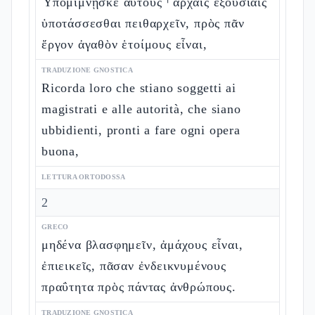
Ὑπομίμνῃσκε αὐτοὺς ⸀ἀρχαῖς ἐξουσίαις
ὑποτάσσεσθαι πειθαρχεῖν, πρὸς πᾶν
ἔργον ἀγαθὸν ἑτοίμους εἶναι,
TRADUZIONE GNOSTICA
Ricorda loro che stiano soggetti ai
magistrati e alle autorità, che siano
ubbidienti, pronti a fare ogni opera
buona,
LETTURA ORTODOSSA
2
GRECO
μηδένα βλασφημεῖν, ἀμάχους εἶναι,
ἐπιεικεῖς, πᾶσαν ἐνδεικνυμένους
πραΰτητα πρὸς πάντας ἀνθρώπους.
TRADUZIONE GNOSTICA