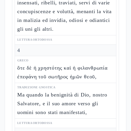
insensati, ribelli, traviati, servi di varie
concupiscenze e voluttà, menanti la vita
in malizia ed invidia, odiosi e odiantici
gli uni gli altri.
LETTURA ORTODOSSA
4
GRECO
ὅτε δὲ ἡ χρηστότης καὶ ἡ φιλανθρωπία
ἐπεφάνη τοῦ σωτῆρος ἡμῶν θεοῦ,
TRADUZIONE GNOSTICA
Ma quando la benignità di Dio, nostro
Salvatore, e il suo amore verso gli
uomini sono stati manifestati,
LETTURA ORTODOSSA