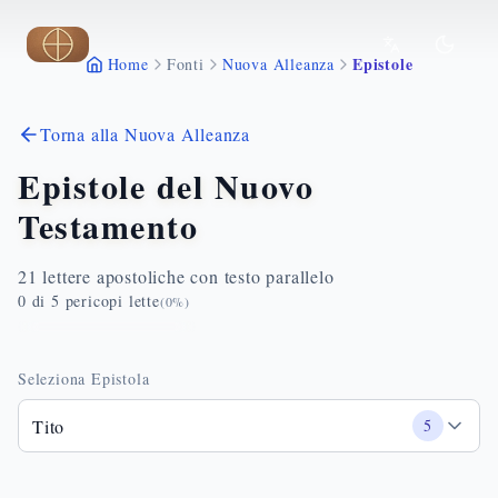
Vai al contenuto principale
Epistole
Home
Fonti
Nuova Alleanza
Torna alla Nuova Alleanza
Epistole del Nuovo
Testamento
21 lettere apostoliche con testo parallelo
0
di
5
pericopi lette
(
0
%)
Seleziona Epistola
Tito
5