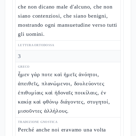
che non dicano male d'alcuno, che non
siano contenziosi, che siano benigni,
mostrando ogni mansuetudine verso tutti
gli uomini.
LETTURA ORTODOSSA
3
GRECO
ἦμεν γάρ ποτε καὶ ἡμεῖς ἀνόητοι,
ἀπειθεῖς, πλανώμενοι, δουλεύοντες
ἐπιθυμίαις καὶ ἡδοναῖς ποικίλαις, ἐν
κακίᾳ καὶ φθόνῳ διάγοντες, στυγητοί,
μισοῦντες ἀλλήλους.
TRADUZIONE GNOSTICA
Perché anche noi eravamo una volta