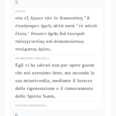
5
GRECO
οὐκ ἐξ ἔργων τῶν ἐν δικαιοσύνῃ ⸀ἃ
ἐποιήσαμεν ἡμεῖς ἀλλὰ κατὰ ⸂τὸ αὐτοῦ
ἔλεος⸃ ἔσωσεν ἡμᾶς διὰ λουτροῦ
παλιγγενεσίας καὶ ἀνακαινώσεως
πνεύματος ἁγίου,
TRADUZIONE GNOSTICA
Egli ci ha salvati non per opere giuste
che noi avessimo fatte, ma secondo la
sua misericordia, mediante il lavacro
della rigenerazione e il rinnovamento
dello Spirito Santo,
LETTURA ORTODOSSA
6