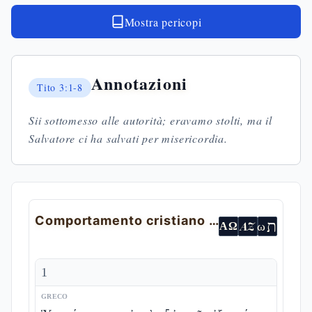
Mostra pericopi
Annotazioni
Tito
3:1-8
Sii sottomesso alle autorità; eravamo stolti, ma il
Salvatore ci ha salvati per misericordia.
Comportamento cristiano nella società
ת
AZ
ω
ΑΩ
1
GRECO