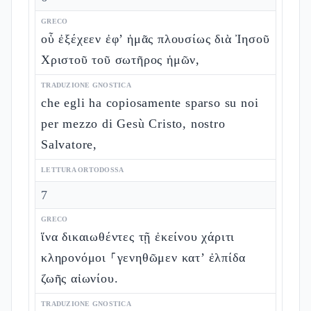
GRECO
οὗ ἐξέχεεν ἐφ’ ἡμᾶς πλουσίως διὰ Ἰησοῦ
Χριστοῦ τοῦ σωτῆρος ἡμῶν,
TRADUZIONE GNOSTICA
che egli ha copiosamente sparso su noi
per mezzo di Gesù Cristo, nostro
Salvatore,
LETTURA ORTODOSSA
7
GRECO
ἵνα δικαιωθέντες τῇ ἐκείνου χάριτι
κληρονόμοι ⸀γενηθῶμεν κατ’ ἐλπίδα
ζωῆς αἰωνίου.
TRADUZIONE GNOSTICA