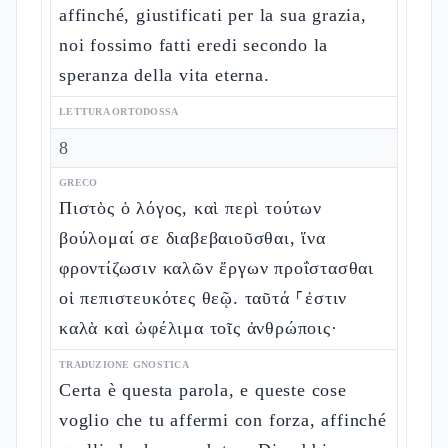
affinché, giustificati per la sua grazia,
noi fossimo fatti eredi secondo la
speranza della vita eterna.
LETTURA ORTODOSSA
8
GRECO
Πιστὸς ὁ λόγος, καὶ περὶ τούτων
βούλομαί σε διαβεβαιοῦσθαι, ἵνα
φροντίζωσιν καλῶν ἔργων προΐστασθαι
οἱ πεπιστευκότες θεῷ. ταῦτά ⸀ἐστιν
καλὰ καὶ ὠφέλιμα τοῖς ἀνθρώποις·
TRADUZIONE GNOSTICA
Certa è questa parola, e queste cose
voglio che tu affermi con forza, affinché