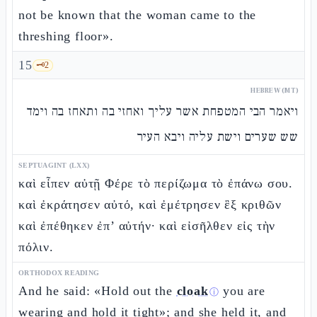
not be known that the woman came to the
threshing floor».
15
🗝️
2
HEBREW (MT)
ויאמר הבי המטפחת אשר עליך ואחזי בה ותאחז בה וימד
שש שערים וישת עליה ויבא העיר
SEPTUAGINT (LXX)
καὶ εἶπεν αὐτῇ Φέρε τὸ περίζωμα τὸ ἐπάνω σου.
καὶ ἐκράτησεν αὐτό, καὶ ἐμέτρησεν ἓξ κριθῶν
καὶ ἐπέθηκεν ἐπ’ αὐτήν· καὶ εἰσῆλθεν εἰς τὴν
πόλιν.
ORTHODOX READING
And he said: «Hold out the
cloak
you are
ⓘ
wearing and hold it tight»; and she held it, and