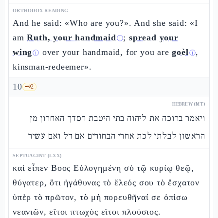
ORTHODOX READING
And he said: «Who are you?». And she said: «I
am
Ruth, your handmaid
;
spread your
ⓘ
wing
over your handmaid, for you are
goèl
,
ⓘ
ⓘ
kinsman-redeemer».
10
🗝️
2
HEBREW (MT)
ויאמר ברוכה את ליהוה בתי היטבת חסדך האחרון מן
הראשון לבלתי לכת אחרי הבחורים אם דל ואם עשיר
SEPTUAGINT (LXX)
καὶ εἶπεν Βοος Εὐλογημένη σὺ τῷ κυρίῳ θεῷ,
θύγατερ, ὅτι ἠγάθυνας τὸ ἔλεός σου τὸ ἔσχατον
ὑπὲρ τὸ πρῶτον, τὸ μὴ πορευθῆναί σε ὀπίσω
νεανιῶν, εἴτοι πτωχὸς εἴτοι πλούσιος.