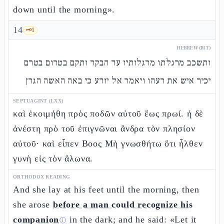
down until the morning».
14
🗝️
1
HEBREW (MT)
ותשכב מרגלתו מרגלותיו עד הבקר ותקם בטרום בטרם
יכיר איש את רעהו ויאמר אל יודע כי באה האשה הגרן
SEPTUAGINT (LXX)
καὶ ἐκοιμήθη πρὸς ποδῶν αὐτοῦ ἕως πρωί. ἡ δὲ
ἀνέστη πρὸ τοῦ ἐπιγνῶναι ἄνδρα τὸν πλησίον
αὐτοῦ· καὶ εἶπεν Βοος Μὴ γνωσθήτω ὅτι ἦλθεν
γυνὴ εἰς τὸν ἅλωνα.
ORTHODOX READING
And she lay at his feet until the morning, then
she arose
before a man could recognize his
companion
in the dark; and he said: «Let it
ⓘ