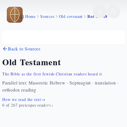
Skip to main content
Rut 3 1 18
Home
Sources
Old covenant
Back to Sources
Old Testament
The Bible as the first Jewish-Christian readers heard it
Parallel text: Masoretic Hebrew · Septuagint · translation ·
orthodox reading
How we read the text
→
0
of
267
pericopes read
(
0
%)