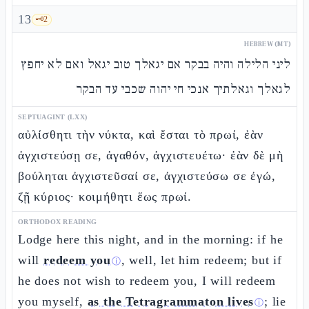
13
🗝️
2
HEBREW (MT)
ליני הלילה והיה בבקר אם יגאלך טוב יגאל ואם לא יחפץ
לגאלך וגאלתיך אנכי חי יהוה שכבי עד הבקר
SEPTUAGINT (LXX)
αὐλίσθητι τὴν νύκτα, καὶ ἔσται τὸ πρωί, ἐὰν
ἀγχιστεύσῃ σε, ἀγαθόν, ἀγχιστευέτω· ἐὰν δὲ μὴ
βούληται ἀγχιστεῦσαί σε, ἀγχιστεύσω σε ἐγώ,
ζῇ κύριος· κοιμήθητι ἕως πρωί.
ORTHODOX READING
Lodge here this night, and in the morning: if he
will
redeem you
, well, let him redeem; but if
ⓘ
he does not wish to redeem you, I will redeem
you myself,
as the Tetragrammaton lives
; lie
ⓘ