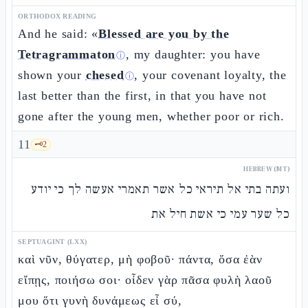
ORTHODOX READING
And he said: «
Blessed are you by the
Tetragrammaton
, my daughter: you have
ⓘ
shown your
chesed
, your covenant loyalty, the
ⓘ
last better than the first, in that you have not
gone after the young men, whether poor or rich.
11
🗝️
2
HEBREW (MT)
ועתה בתי אל תיראי כל אשר תאמרי אעשה לך כי יודע
כל שער עמי כי אשת חיל את
SEPTUAGINT (LXX)
καὶ νῦν, θύγατερ, μὴ φοβοῦ· πάντα, ὅσα ἐὰν
εἴπῃς, ποιήσω σοι· οἶδεν γὰρ πᾶσα φυλὴ λαοῦ
μου ὅτι γυνὴ δυνάμεως εἶ σύ,