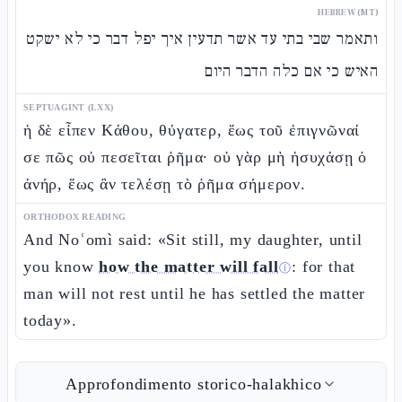
HEBREW (MT)
ותאמר שבי בתי עד אשר תדעין איך יפל דבר כי לא ישקט
האיש כי אם כלה הדבר היום
SEPTUAGINT (LXX)
ἡ δὲ εἶπεν Κάθου, θύγατερ, ἕως τοῦ ἐπιγνῶναί
σε πῶς οὐ πεσεῖται ῥῆμα· οὐ γὰρ μὴ ἡσυχάσῃ ὁ
ἀνήρ, ἕως ἂν τελέσῃ τὸ ῥῆμα σήμερον.
ORTHODOX READING
And Noʿomì said: «Sit still, my daughter, until
you know
how the matter will fall
: for that
ⓘ
man will not rest until he has settled the matter
today».
Approfondimento storico-halakhico