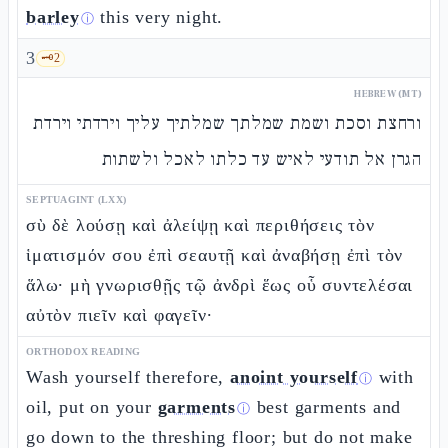
barley
this very night.
ⓘ
3
🗝️
2
HEBREW (MT)
ורחצת וסכת ושמת שמלתך שמלתיך עליך וירדתי וירדת
הגרן אל תודעי לאיש עד כלתו לאכל ולשתות
SEPTUAGINT (LXX)
σὺ δὲ λούσῃ καὶ ἀλείψῃ καὶ περιθήσεις τὸν
ἱματισμόν σου ἐπὶ σεαυτῇ καὶ ἀναβήσῃ ἐπὶ τὸν
ἅλω· μὴ γνωρισθῇς τῷ ἀνδρὶ ἕως οὗ συντελέσαι
αὐτὸν πιεῖν καὶ φαγεῖν·
ORTHODOX READING
Wash yourself therefore,
anoint yourself
with
ⓘ
oil, put on your
garments
best garments and
ⓘ
go down to the threshing floor; but do not make