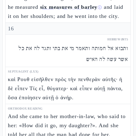
he measured
six measures of barley
and laid
ⓘ
it on her shoulders; and he went into the city.
16
HEBREW (MT)
ותבוא אל חמותה ותאמר מי את בתי ותגד לה את כל
אשר עשה לה האיש
SEPTUAGINT (LXX)
καὶ Ρουθ εἰσῆλθεν πρὸς τὴν πενθερὰν αὐτῆς· ἡ
δὲ εἶπεν Τίς εἶ, θύγατερ· καὶ εἶπεν αὐτῇ πάντα,
ὅσα ἐποίησεν αὐτῇ ὁ ἀνήρ.
ORTHODOX READING
And she came to her mother-in-law, who said to
her: «How did it go, my daughter?». And she
told her all that the man had done for her,