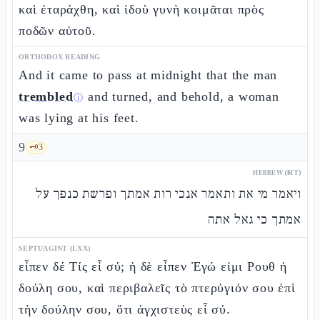
καὶ ἐταράχθη, καὶ ἰδοὺ γυνὴ κοιμᾶται πρὸς
ποδῶν αὐτοῦ.
ORTHODOX READING
And it came to pass at midnight that the man
trembled
and turned, and behold, a woman
ⓘ
was lying at his feet.
9
🗝️
3
HEBREW (MT)
ויאמר מי את ותאמר אנכי רות אמתך ופרשת כנפך על
אמתך כי גאל אתה
SEPTUAGINT (LXX)
εἶπεν δέ Τίς εἶ σύ; ἡ δὲ εἶπεν Ἐγώ εἰμι Ρουθ ἡ
δούλη σου, καὶ περιβαλεῖς τὸ πτερύγιόν σου ἐπὶ
τὴν δούλην σου, ὅτι ἀγχιστεὺς εἶ σύ.