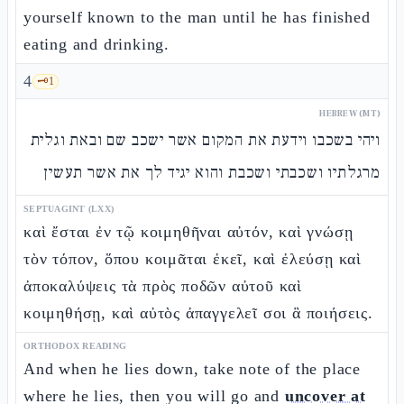
yourself known to the man until he has finished
eating and drinking.
4
🗝️
1
HEBREW (MT)
ויהי בשכבו וידעת את המקום אשר ישכב שם ובאת וגלית
מרגלתיו ושכבתי ושכבת והוא יגיד לך את אשר תעשין
SEPTUAGINT (LXX)
καὶ ἔσται ἐν τῷ κοιμηθῆναι αὐτόν, καὶ γνώσῃ
τὸν τόπον, ὅπου κοιμᾶται ἐκεῖ, καὶ ἐλεύσῃ καὶ
ἀποκαλύψεις τὰ πρὸς ποδῶν αὐτοῦ καὶ
κοιμηθήσῃ, καὶ αὐτὸς ἀπαγγελεῖ σοι ἃ ποιήσεις.
ORTHODOX READING
And when he lies down, take note of the place
where he lies, then you will go and
uncover at