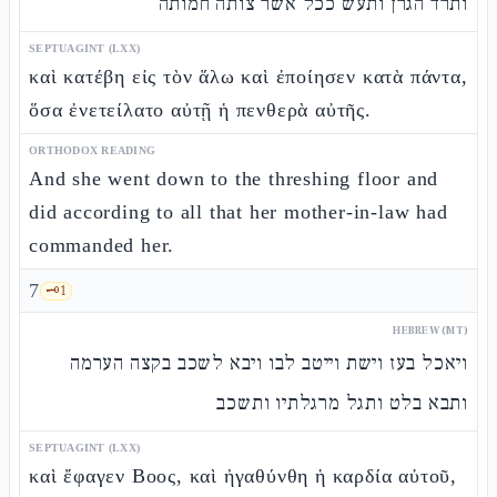
ותרד הגרן ותעש ככל אשר צותה חמותה
SEPTUAGINT (LXX)
καὶ κατέβη εἰς τὸν ἅλω καὶ ἐποίησεν κατὰ πάντα,
ὅσα ἐνετείλατο αὐτῇ ἡ πενθερὰ αὐτῆς.
ORTHODOX READING
And she went down to the threshing floor and
did according to all that her mother-in-law had
commanded her.
7
🗝️
1
HEBREW (MT)
ויאכל בעז וישת וייטב לבו ויבא לשכב בקצה הערמה
ותבא בלט ותגל מרגלתיו ותשכב
SEPTUAGINT (LXX)
καὶ ἔφαγεν Βοος, καὶ ἠγαθύνθη ἡ καρδία αὐτοῦ,