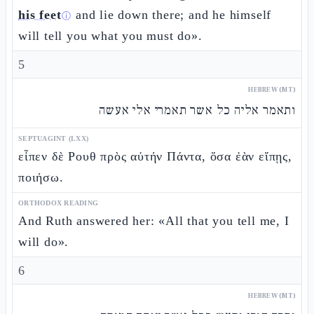
his feet
and lie down there; and he himself
ⓘ
will tell you what you must do».
5
HEBREW (MT)
ותאמר אליה כל אשר תאמרי אלי אעשה
SEPTUAGINT (LXX)
εἶπεν δὲ Ρουθ πρὸς αὐτήν Πάντα, ὅσα ἐὰν εἴπῃς,
ποιήσω.
ORTHODOX READING
And Ruth answered her: «All that you tell me, I
will do».
6
HEBREW (MT)