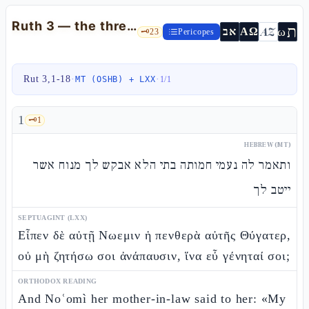
Ruth 3 — the threshing floor, the goèl, and the geʾullàh
ת
AZ
ω
אב
ΑΩ
🗝️
23
Pericopes
Rut 3,1-18
·
·
MT (OSHB) + LXX
1
/
1
1
🗝️
1
HEBREW (MT)
ותאמר לה נעמי חמותה בתי הלא אבקש לך מנוח אשר
ייטב לך
SEPTUAGINT (LXX)
Εἶπεν δὲ αὐτῇ Νωεμιν ἡ πενθερὰ αὐτῆς Θύγατερ,
οὐ μὴ ζητήσω σοι ἀνάπαυσιν, ἵνα εὖ γένηταί σοι;
ORTHODOX READING
And Noʿomì her mother-in-law said to her: «My