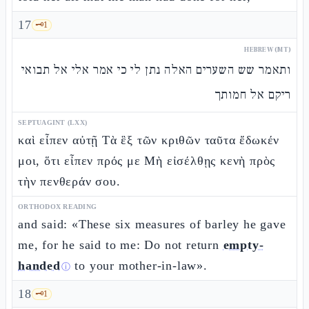
17
🗝️
1
HEBREW (MT)
ותאמר שש השערים האלה נתן לי כי אמר אלי אל תבואי
ריקם אל חמותך
SEPTUAGINT (LXX)
καὶ εἶπεν αὐτῇ Τὰ ἓξ τῶν κριθῶν ταῦτα ἔδωκέν
μοι, ὅτι εἶπεν πρός με Μὴ εἰσέλθῃς κενὴ πρὸς
τὴν πενθεράν σου.
ORTHODOX READING
and said: «These six measures of barley he gave
me, for he said to me: Do not return
empty-
handed
to your mother-in-law».
ⓘ
18
🗝️
1