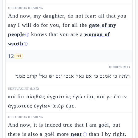
ORTHODOX READING
And now, my daughter, do not fear: all that you
say I will do for you, for all the
gate of my
people
knows that you are a
woman of
ⓘ
worth
.
ⓘ
12
🗝️
1
HEBREW (MT)
ועתה כי אמנם כי אם גאל אנכי וגם יש גאל קרוב ממני
SEPTUAGINT (LXX)
καὶ ὅτι ἀληθῶς ἀγχιστεὺς ἐγώ εἰμι, καί γε ἔστιν
ἀγχιστεὺς ἐγγίων ὑπὲρ ἐμέ.
ORTHODOX READING
And now, it is indeed true that I am goèl, but
there is also a goèl more
near
than I by right.
ⓘ