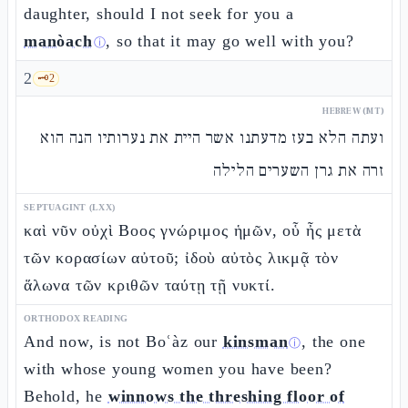
daughter, should I not seek for you a
manòach
, so that it may go well with you?
ⓘ
2
🗝️
2
HEBREW (MT)
ועתה הלא בעז מדעתנו אשר היית את נערותיו הנה הוא
זרה את גרן השערים הלילה
SEPTUAGINT (LXX)
καὶ νῦν οὐχὶ Βοος γνώριμος ἡμῶν, οὗ ἦς μετὰ
τῶν κορασίων αὐτοῦ; ἰδοὺ αὐτὸς λικμᾷ τὸν
ἅλωνα τῶν κριθῶν ταύτῃ τῇ νυκτί.
ORTHODOX READING
And now, is not Boʿàz our
kinsman
, the one
ⓘ
with whose young women you have been?
Behold, he
winnows the threshing floor of