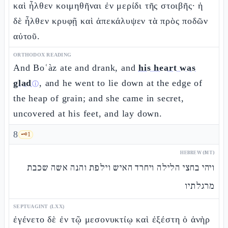
καὶ ἦλθεν κοιμηθῆναι ἐν μερίδι τῆς στοιβῆς· ἡ
δὲ ἦλθεν κρυφῇ καὶ ἀπεκάλυψεν τὰ πρὸς ποδῶν
αὐτοῦ.
ORTHODOX READING
And Boʿàz ate and drank, and
his heart was
glad
, and he went to lie down at the edge of
ⓘ
the heap of grain; and she came in secret,
uncovered at his feet, and lay down.
8
🗝️
1
HEBREW (MT)
ויהי בחצי הלילה ויחרד האיש וילפת והנה אשה שכבת
מרגלתיו
SEPTUAGINT (LXX)
ἐγένετο δὲ ἐν τῷ μεσονυκτίῳ καὶ ἐξέστη ὁ ἀνὴρ