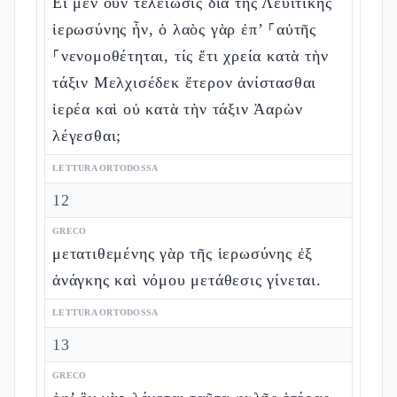
Εἰ μὲν οὖν τελείωσις διὰ τῆς Λευιτικῆς
ἱερωσύνης ἦν, ὁ λαὸς γὰρ ἐπ’ ⸀αὐτῆς
⸀νενομοθέτηται, τίς ἔτι χρεία κατὰ τὴν
τάξιν Μελχισέδεκ ἕτερον ἀνίστασθαι
ἱερέα καὶ οὐ κατὰ τὴν τάξιν Ἀαρὼν
λέγεσθαι;
LETTURA ORTODOSSA
12
GRECO
μετατιθεμένης γὰρ τῆς ἱερωσύνης ἐξ
ἀνάγκης καὶ νόμου μετάθεσις γίνεται.
LETTURA ORTODOSSA
13
GRECO