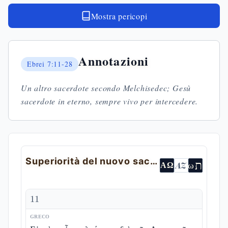
Mostra pericopi
Annotazioni
Ebrei
7:11-28
Un altro sacerdote secondo Melchisedec; Gesù
sacerdote in eterno, sempre vivo per intercedere.
Superiorità del nuovo sacerdozio
ת
AZ
ω
ΑΩ
11
GRECO