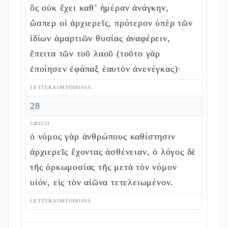
ὃς οὐκ ἔχει καθ’ ἡμέραν ἀνάγκην,
ὥσπερ οἱ ἀρχιερεῖς, πρότερον ὑπὲρ τῶν
ἰδίων ἁμαρτιῶν θυσίας ἀναφέρειν,
ἔπειτα τῶν τοῦ λαοῦ (τοῦτο γὰρ
ἐποίησεν ἐφάπαξ ἑαυτὸν ἀνενέγκας)·
LETTURA ORTODOSSA
28
GRECO
ὁ νόμος γὰρ ἀνθρώπους καθίστησιν
ἀρχιερεῖς ἔχοντας ἀσθένειαν, ὁ λόγος δὲ
τῆς ὁρκωμοσίας τῆς μετὰ τὸν νόμον
υἱόν, εἰς τὸν αἰῶνα τετελειωμένον.
LETTURA ORTODOSSA