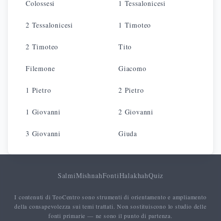
Colossesi
1 Tessalonicesi
2 Tessalonicesi
1 Timoteo
2 Timoteo
Tito
Filemone
Giacomo
1 Pietro
2 Pietro
1 Giovanni
2 Giovanni
3 Giovanni
Giuda
Salmi
Mishnah
Fonti
Halakhah
Quiz
I contenuti di TeoCentro sono strumenti di orientamento e ampliamento
della consapevolezza sui temi trattati. Non sostituiscono lo studio delle
fonti primarie — ne sono il punto di partenza.