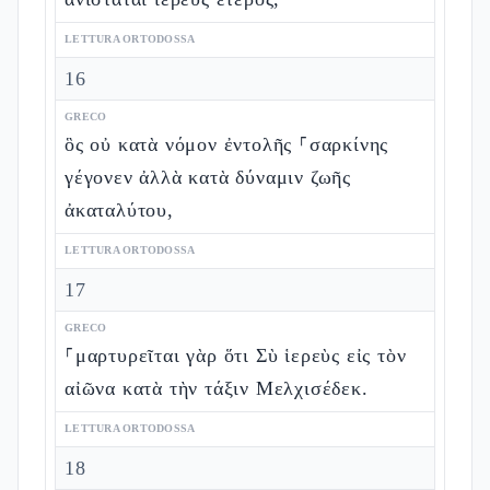
LETTURA ORTODOSSA
16
GRECO
ὃς οὐ κατὰ νόμον ἐντολῆς ⸀σαρκίνης
γέγονεν ἀλλὰ κατὰ δύναμιν ζωῆς
ἀκαταλύτου,
LETTURA ORTODOSSA
17
GRECO
⸀μαρτυρεῖται γὰρ ὅτι Σὺ ἱερεὺς εἰς τὸν
αἰῶνα κατὰ τὴν τάξιν Μελχισέδεκ.
LETTURA ORTODOSSA
18