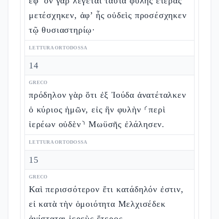
ἐφ’ ὃν γὰρ λέγεται ταῦτα φυλῆς ἑτέρας
μετέσχηκεν, ἀφ’ ἧς οὐδεὶς προσέσχηκεν
τῷ θυσιαστηρίῳ·
LETTURA ORTODOSSA
14
GRECO
πρόδηλον γὰρ ὅτι ἐξ Ἰούδα ἀνατέταλκεν
ὁ κύριος ἡμῶν, εἰς ἣν φυλὴν ⸂περὶ
ἱερέων οὐδὲν⸃ Μωϋσῆς ἐλάλησεν.
LETTURA ORTODOSSA
15
GRECO
Καὶ περισσότερον ἔτι κατάδηλόν ἐστιν,
εἰ κατὰ τὴν ὁμοιότητα Μελχισέδεκ
ἀνίσταται ἱερεὺς ἕτερος,