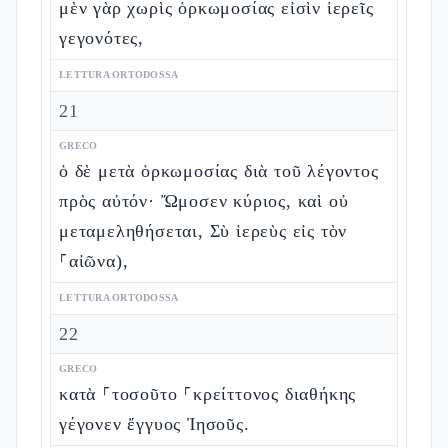
μὲν γὰρ χωρὶς ὁρκωμοσίας εἰσὶν ἱερεῖς
γεγονότες,
LETTURA ORTODOSSA
21
GRECO
ὁ δὲ μετὰ ὁρκωμοσίας διὰ τοῦ λέγοντος
πρὸς αὐτόν· Ὤμοσεν κύριος, καὶ οὐ
μεταμεληθήσεται, Σὺ ἱερεὺς εἰς τὸν
⸀αἰῶνα),
LETTURA ORTODOSSA
22
GRECO
κατὰ ⸀τοσοῦτο ⸀κρείττονος διαθήκης
γέγονεν ἔγγυος Ἰησοῦς.