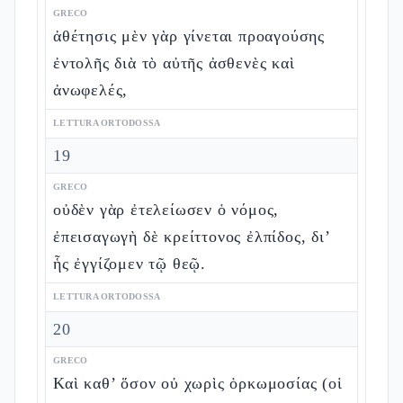
GRECO
ἀθέτησις μὲν γὰρ γίνεται προαγούσης
ἐντολῆς διὰ τὸ αὐτῆς ἀσθενὲς καὶ
ἀνωφελές,
LETTURA ORTODOSSA
19
GRECO
οὐδὲν γὰρ ἐτελείωσεν ὁ νόμος,
ἐπεισαγωγὴ δὲ κρείττονος ἐλπίδος, δι’
ἧς ἐγγίζομεν τῷ θεῷ.
LETTURA ORTODOSSA
20
GRECO
Καὶ καθ’ ὅσον οὐ χωρὶς ὁρκωμοσίας (οἱ