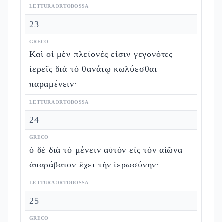
LETTURA ORTODOSSA
23
GRECO
Καὶ οἱ μὲν πλείονές εἰσιν γεγονότες
ἱερεῖς διὰ τὸ θανάτῳ κωλύεσθαι
παραμένειν·
LETTURA ORTODOSSA
24
GRECO
ὁ δὲ διὰ τὸ μένειν αὐτὸν εἰς τὸν αἰῶνα
ἀπαράβατον ἔχει τὴν ἱερωσύνην·
LETTURA ORTODOSSA
25
GRECO