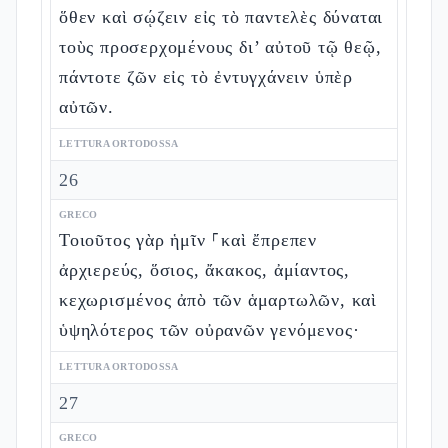
ὅθεν καὶ σῴζειν εἰς τὸ παντελὲς δύναται
τοὺς προσερχομένους δι’ αὐτοῦ τῷ θεῷ,
πάντοτε ζῶν εἰς τὸ ἐντυγχάνειν ὑπὲρ
αὐτῶν.
LETTURA ORTODOSSA
26
GRECO
Τοιοῦτος γὰρ ἡμῖν ⸀καὶ ἔπρεπεν
ἀρχιερεύς, ὅσιος, ἄκακος, ἀμίαντος,
κεχωρισμένος ἀπὸ τῶν ἁμαρτωλῶν, καὶ
ὑψηλότερος τῶν οὐρανῶν γενόμενος·
LETTURA ORTODOSSA
27
GRECO