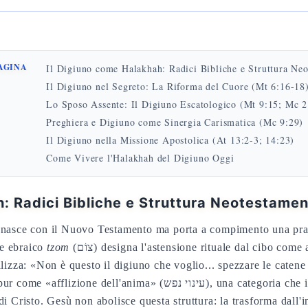
PAGINA
Il Digiuno come Halakhah: Radici Bibliche e Struttura Neo
Il Digiuno nel Segreto: La Riforma del Cuore (Mt 6:16-18
Lo Sposo Assente: Il Digiuno Escatologico (Mt 9:15; Mc 2
Preghiera e Digiuno come Sinergia Carismatica (Mc 9:29)
Il Digiuno nella Missione Apostolica (At 13:2-3; 14:23)
Come Vivere l'Halakhah del Digiuno Oggi
: Radici Bibliche e Struttura Neotestamen
 nasce con il Nuovo Testamento ma porta a compimento una prassi
ine ebraico
tzom
(צוֹם) designa l'astensione rituale dal cibo come atto di orientamento totale verso Dio
alizza: «Non è questo il digiuno che voglio... spezzare le caten
ma» (עינוי נפש), una categoria che il NT porta a compimento
i Cristo. Gesù non abolisce questa struttura: la trasforma dall'i