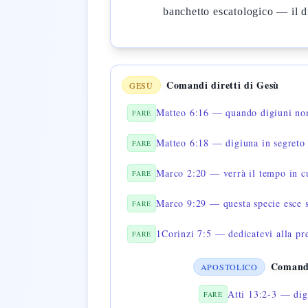
banchetto escatologico — il 
Comandi diretti di Gesù
GESÙ
Matteo 6:16 — quando digiuni non 
FARE
Matteo 6:18 — digiuna in segreto 
FARE
Marco 2:20 — verrà il tempo in c
FARE
Marco 9:29 — questa specie esce s
FARE
1Corinzi 7:5 — dedicatevi alla pr
FARE
Comandi
APOSTOLICO
Atti 13:2-3 — dig
FARE