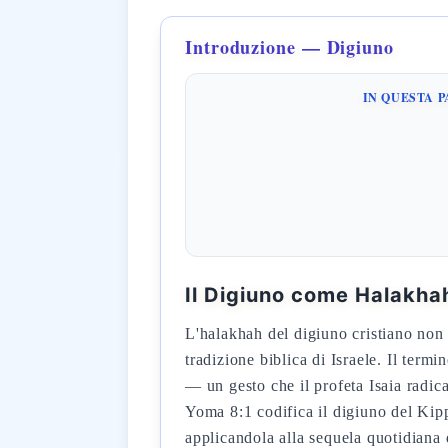
Introduzione — Digiuno
IN QUESTA 
Il Digiuno come Halakhah
L'halakhah del digiuno cristiano non
tradizione biblica di Israele. Il term
— un gesto che il profeta Isaia radic
Yoma 8:1 codifica il digiuno del Kippur come «afflizione dell'ani
applicandola alla sequela quotidiana d