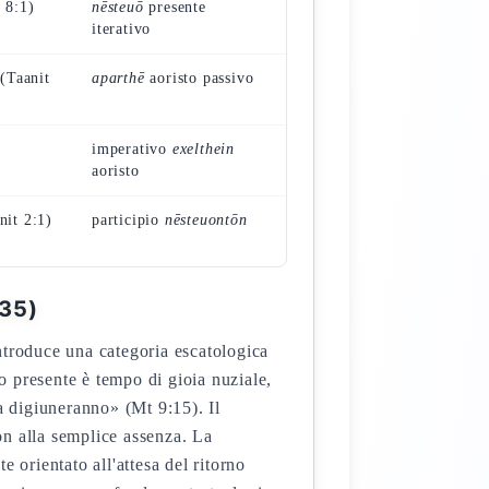
 8:1)
nēsteuō
presente
iterativo
 (Taanit
aparthē
aoristo passivo
imperativo
exelthein
aoristo
nit 2:1)
participio
nēsteuontōn
:35)
ntroduce una categoria escatologica
po presente è tempo di gioia nuziale,
a digiuneranno» (Mt 9:15). Il
on alla semplice assenza. La
 orientato all'attesa del ritorno