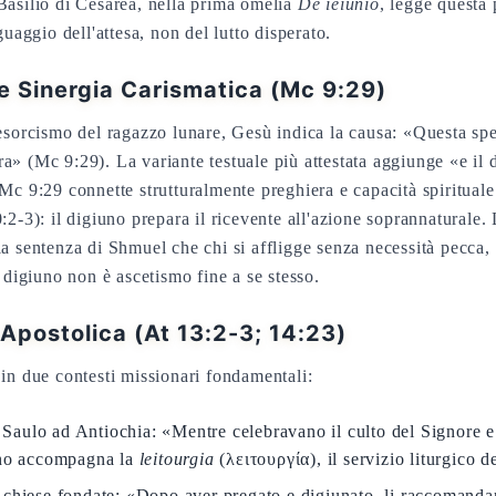
Basilio di Cesarea, nella prima omelia
De ieiunio
, legge questa
guaggio dell'attesa, non del lutto disperato.
e Sinergia Carismatica (Mc 9:29)
'esorcismo del ragazzo lunare, Gesù indica la causa: «Questa sp
a» (Mc 9:29). La variante testuale più attestata aggiunge «e il
 Mc 9:29 connette strutturalmente preghiera e capacità spiritual
:2-3): il digiuno prepara il ricevente all'azione soprannaturale
la sentenza di Shmuel che chi si affligge senza necessità pecca,
l digiuno non è ascetismo fine a se stesso.
 Apostolica (At 13:2-3; 14:23)
 in due contesti missionari fondamentali:
aulo ad Antiochia: «Mentre celebravano il culto del Signore e
iuno accompagna la
leitourgia
(λειτουργία), il servizio liturgico 
 chiese fondate: «Dopo aver pregato e digiunato, li raccomanda