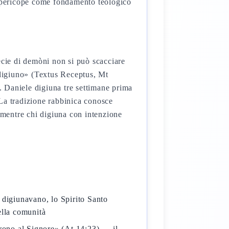
 pericope come fondamento teologico
ecie di demòni non si può scacciare
 digiuno» (Textus Receptus, Mt
e. Daniele digiuna tre settimane prima
. La tradizione rabbinica conosce
 mentre chi digiuna con intenzione
 digiunavano, lo Spirito Santo
della comunità
rono al Signore» (At 14:23) — il