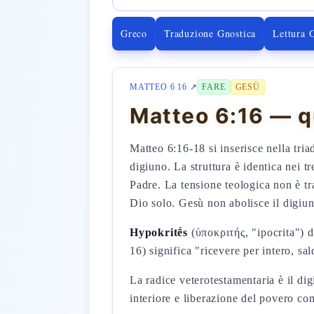
Greco
Traduzione Gnostica
Lettura 
MATTEO 6 16 ↗
FARE
GESÙ
Matteo 6:16 — qu
Matteo 6:16-18 si inserisce nella tri
digiuno. La struttura è identica nei t
Padre. La tensione teologica non è t
Dio solo. Gesù non abolisce il digiun
Hypokritḗs
(ὑποκριτής, "ipocrita") d
16) significa "ricevere per intero, s
La radice veterotestamentaria è il di
interiore e liberazione del povero c