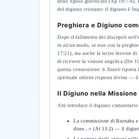
dello Sposo glorificato (Ap 19:7-9). 
del digiuno cristiano: il digiuno è lin
Preghiera e Digiuno com
Dopo il fallimento dei discepoli nell
in alcun modo, se non con la preghier
17:21), ma anche la lectio brevior di
di ricevere la visione angelica (Dn 10
questa connessione:
b.Taanit
riporta 
spirituale ottiene risposta divina — i
Il Digiuno nella Missione
Atti introduce il digiuno comunitario
La commissione di Barnaba e S
disse...» (At 13:2) — il dig
La nomina degli anziani nelle