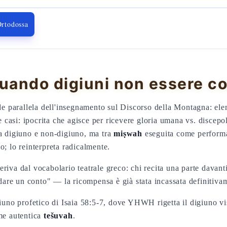
Ortodossa
ando digiuni non essere con
ade parallela dell'insegnamento sul Discorso della Montagna: ele
re casi: ipocrita che agisce per ricevere gloria umana vs. discepo
ra digiuno e non-digiuno, ma tra
miṣwah
eseguita come perform
o; lo reinterpreta radicalmente.
eriva dal vocabolario teatrale greco: chi recita una parte davan
aldare un conto" — la ricompensa è già stata incassata definitiva
giuno profetico di Isaia 58:5-7, dove YHWH rigetta il digiuno vis
ome autentica
tešuvah
.