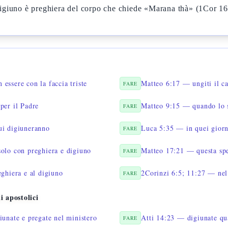
digiuno è preghiera del corpo che chiede «Marana thà» (1Cor 1
essere con la faccia triste
Matteo 6:17 — ungiti il c
FARE
per il Padre
Matteo 9:15 — quando lo s
FARE
ui digiuneranno
Luca 5:35 — in quei giorn
FARE
olo con preghiera e digiuno
FARE
eghiera e al digiuno
2Corinzi 6:5; 11:27 — nel
FARE
 apostolici
iunate e pregate nel ministero
Atti 14:23 — digiunate qu
FARE