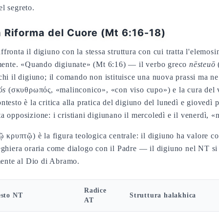
l segreto.
La Riforma del Cuore (Mt 6:16-18)
onta il digiuno con la stessa struttura con cui tratta l'elemosin
rmente. «Quando digiunate» (Mt 6:16) — il verbo greco
nēsteuō
(
hi il digiuno; il comando non istituisce una nuova prassi ma ne
ós
(σκυθρωπός, «malinconico», «con viso cupo») e la cura del v
contesto è la critica alla pratica del digiuno del lunedì e gioved
 opposizione: i cristiani digiunano il mercoledì e il venerdì, «n
τῷ κρυπτῷ) è la figura teologica centrale: il digiuno ha valore
ghiera oraria come dialogo con il Padre — il digiuno nel NT si i
mente al Dio di Abramo.
Radice
esto NT
Struttura halakhica
AT