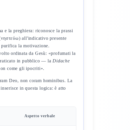
a e la preghiera: riconosce la prassi
νηστεύω) all'indicativo presente
 purifica la motivazione.
olto ordinata da Gesù: «profumati la
ì praticato in pubblico — la
Didache
on come gli ipocriti».
 coram Deo, non coram hominibus. La
nserisce in questa logica: è atto
Aspetto verbale