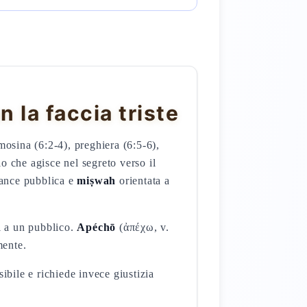
 la faccia triste
mosina (6:2-4), preghiera (6:5-6),
lo che agisce nel segreto verso il
ance pubblica e
miṣwah
orientata a
ti a un pubblico.
Apéchō
(ἀπέχω, v.
mente.
ibile e richiede invece giustizia