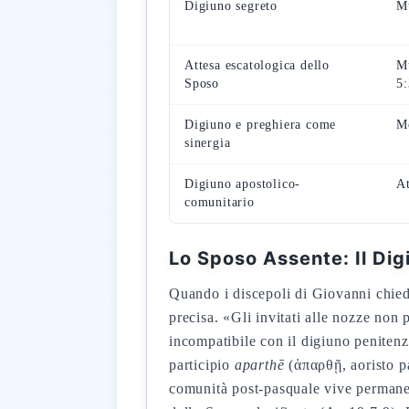
Digiuno segreto
M
Attesa escatologica dello
Mt
Sposo
5
Digiuno e preghiera come
M
sinergia
Digiuno apostolico-
At
comunitario
Lo Sposo Assente: Il Dig
Quando i discepoli di Giovanni chied
precisa. «Gli invitati alle nozze non 
incompatibile con il digiuno penitenz
participio
aparthē
(ἀπαρθῇ, aoristo pa
comunità post-pasquale vive permanent