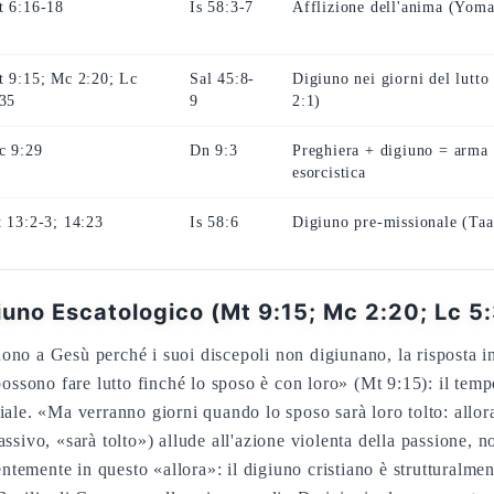
t 6:16-18
Is 58:3-7
Afflizione dell'anima (Yoma
 9:15; Mc 2:20; Lc
Sal 45:8-
Digiuno nei giorni del lutto
:35
9
2:1)
c 9:29
Dn 9:3
Preghiera + digiuno = arma
esorcistica
 13:2-3; 14:23
Is 58:6
Digiuno pre-missionale (Taa
iuno Escatologico (Mt 9:15; Mc 2:20; Lc 5
ono a Gesù perché i suoi discepoli non digiunano, la risposta i
possono fare lutto finché lo sposo è con loro» (Mt 9:15): il tem
iale. «Ma verranno giorni quando lo sposo sarà loro tolto: allor
ssivo, «sarà tolto») allude all'azione violenta della passione, n
emente in questo «allora»: il digiuno cristiano è strutturalmente