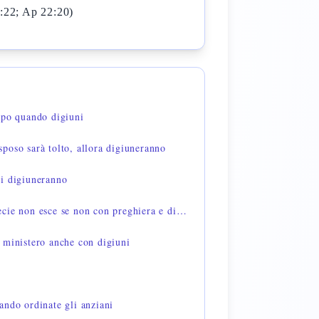
6:22; Ap 22:20)
apo quando digiuni
poso sarà tolto, allora digiuneranno
i digiuneranno
Matteo 17:21 — questa specie non esce se non con preghiera e digiuno
 ministero anche con digiuni
ando ordinate gli anziani