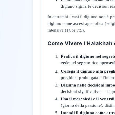
digiuno sigilla le decisioni ec
In entrambi i casi il digiuno non è pr
digiuno come ascesi apostolica («dig
intensiva (1Cor 7:5).
Come Vivere l'Halakhah 
Pratica il digiuno nel segret
vede nel segreto ricompenser
Collega il digiuno alla preg
preghiera prolungata e l'inte
Digiuna nelle decisioni impo
decisioni significative — la p
Usa il mercoledì e il venerdì
(giorno della passione), disti
Intendi il digiuno come atte