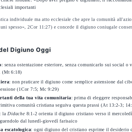
clesiali importanti
atica individuale ma atto ecclesiale che apre la comunità all'azio
iuni spesso», 2Cor 11:27) e concede il digiuno coniugale consen
del Digiuno Oggi
o
: senza ostentazione esteriore, senza comunicarlo sui social o 
à (Mt 6:18)
hiera
: non praticare il digiuno come semplice astensione dal ci
rcessione (1Cor 7:5; Mc 9:29)
rtanti della tua vita comunitaria
: prima di eleggere responsab
rimitiva comunità cristiana seguiva questa prassi (At 13:2-3; 14
: la
Didache
8:1-2 orienta il digiuno cristiano verso il mercoled
nguendolo dal lunedì-giovedì farisaico
sa escatologica
: ogni digiuno del cristiano esprime il desiderio 