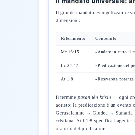
Il mandato universale: 
Il grande mandato evangelizzatore stru
dimensioni:
Riferimento
Contenuto
Mc 16:15
«Andate in tutto il 
Lc 24:47
«Predicazione del p
At 1:8
«Riceverete potenza 
Il termine
pasan tēn ktisin
— ogni cre
aoristo: la predicazione è un evento
Gerusalemme → Giudea → Samaria → e
cristiana. Atti 1:8 specifica l'agente: 
oratorio del predicatore.