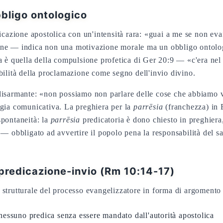
bligo ontologico
dicazione apostolica con un'intensità rara: «guai a me se non eva
one — indica non una motivazione morale ma un obbligo ontolog
ra è quella della compulsione profetica di Ger 20:9 — «c'era ne
bilità della proclamazione come segno dell'invio divino.
disarmante: «non possiamo non parlare delle cose che abbiamo 
egia comunicativa. La preghiera per la
parrēsia
(franchezza) in E
spontaneità: la
parrēsia
predicatoria è dono chiesto in preghiera
 — obbligato ad avvertire il popolo pena la responsabilità del 
predicazione-invio (Rm 10:14-17)
strutturale del processo evangelizzatore in forma di argomento 
nessuno predica senza essere mandato dall'autorità apostolica