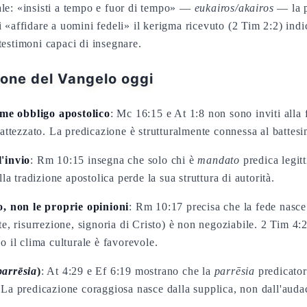
ale: «insisti a tempo e fuor di tempo» —
eukairos/akairos
— la p
i «affidare a uomini fedeli» il kerigma ricevuto (2 Tim 2:2) indi
testimoni capaci di insegnare.
ione del Vangelo oggi
e obbligo apostolico
: Mc 16:15 e At 1:8 non sono inviti all
attezzato. La predicazione è strutturalmente connessa al battesim
'invio
: Rm 10:15 insegna che solo chi è
mandato
predica legit
la tradizione apostolica perde la sua struttura di autorità.
o, non le proprie opinioni
: Rm 10:17 precisa che la fede nasce
e, risurrezione, signoria di Cristo) è non negoziabile. 2 Tim 4:
 il clima culturale è favorevole.
parrēsia
)
: At 4:29 e Ef 6:19 mostrano che la
parrēsia
predicator
La predicazione coraggiosa nasce dalla supplica, non dall'audac