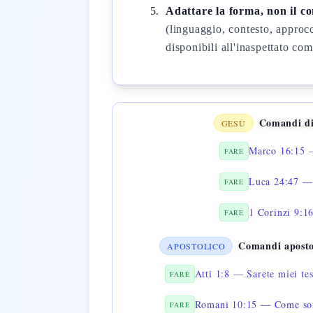
Adattare la forma, non il c
(linguaggio, contesto, approcc
disponibili all'inaspettato co
Comandi di
GESÙ
Marco 16:15 —
FARE
Luca 24:47 — 
FARE
1 Corinzi 9:1
FARE
Comandi aposto
APOSTOLICO
Atti 1:8 — Sarete miei te
FARE
Romani 10:15 — Come sono
FARE