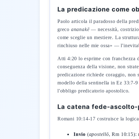
La predicazione come ob
Paolo articola il paradosso della pre
greco
ananakē
— necessità, costrizi
come sceglie un mestiere. La struttu
rinchiuso nelle mie ossa» — l'inevita
Atti 4:20 lo esprime con franchezza 
conseguenza della visione, non strat
predicazione richiede coraggio, non 
modello della sentinella in Ez 33:7-9
l'obbligo predicatorio apostolico.
La catena fede-ascolto-
Romani 10:14-17 costruisce la logica 
Invio
(
apostellō
, Rm 10:15): 