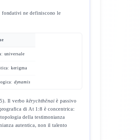
i fondativi ne definiscono le
ne
: universale
stica: kerigma
logica:
dynamis
5). Il verbo
kērychthēnai
è passivo
geografica di At 1:8 è concentrica:
opologia della testimonianza
nianza autentica, non il talento