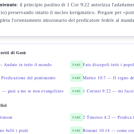
ontenuto
: il principio paolino di 1 Cor 9:22 autorizza l'adattame
io) preservando intatto il nucleo kerigmatico. Pregare per «port
mpleta l'orientamento missionario del predicatore fedele al mand
retti di Gesù
 Andate in tutto il mondo
Fate discepoli tutti i popol
FARE
Predicazione del pentimento
Matteo 10:7 — Il regno dei
FARE
6 — guai a me se non evangelizzo
1 Corinzi 9:22 — mi faccio
FARE
lici
stimoni
2 Timoteo 4:2 — Predica l
FARE
 belli i piedi
Romani 10:14 — come cred
FARE