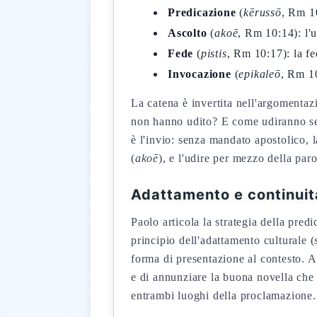
Predicazione
(
kērussō
, Rm 10
Ascolto
(
akoē
, Rm 10:14): l'
Fede
(
pistis
, Rm 10:17): la fe
Invocazione
(
epikaleō
, Rm 10
La catena è invertita nell'argomenta
non hanno udito? E come udiranno se
è l'invio: senza mandato apostolico, l
(
akoē
), e l'udire per mezzo della par
Adattamento e continuità
Paolo articola la strategia della pred
principio dell'adattamento culturale (
forma di presentazione al contesto. A
e di annunziare la buona novella che
entrambi luoghi della proclamazione.