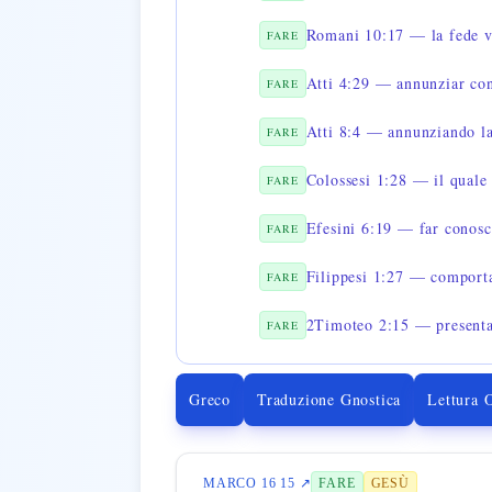
Romani 10:17 — la fede vi
FARE
Atti 4:29 — annunziar co
FARE
Atti 8:4 — annunziando la
FARE
Colossesi 1:28 — il quale
FARE
Efesini 6:19 — far conosc
FARE
Filippesi 1:27 — comport
FARE
2Timoteo 2:15 — presenta
FARE
Greco
Traduzione Gnostica
Lettura 
MARCO 16 15 ↗
FARE
GESÙ