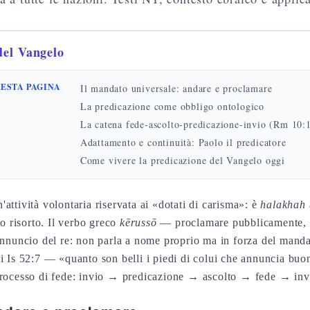
del Vangelo
UESTA PAGINA
Il mandato universale: andare e proclamare
La predicazione come obbligo ontologico
La catena fede-ascolto-predicazione-invio (Rm 10:
Adattamento e continuità: Paolo il predicatore
Come vivere la predicazione del Vangelo oggi
attività volontaria riservata ai «dotati di carisma»: è
halakhah
to risorto. Il verbo greco
kērussō
— proclamare pubblicamente,
annuncio del re: non parla a nome proprio ma in forza del manda
di Is 52:7 — «quanto son belli i piedi di colui che annuncia bu
 processo di fede: invio → predicazione → ascolto → fede → in