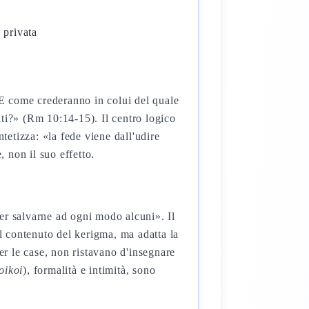
 privata
E come crederanno in colui del quale
i?» (Rm 10:14-15). Il centro logico
tetizza: «la fede viene dall'udire
, non il suo effetto.
per salvarne ad ogni modo alcuni». Il
il contenuto del kerigma, ma adatta la
er le case, non ristavano d'insegnare
oikoi
), formalità e intimità, sono