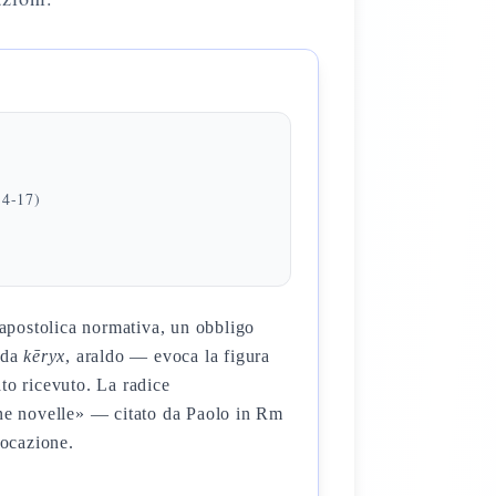
14-17)
apostolica normativa, un obbligo
 da
kēryx
, araldo — evoca la figura
to ricevuto. La radice
one novelle» — citato da Paolo in Rm
vocazione.