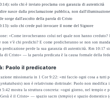
:14): solo chi è inviato proclama con garanzia di autenticità
udire nasce dalla proclamazione pubblica, non dall'illuminazione
de sorge dall'ascolto della parola di Cristo
:13): solo chi crede può invocare il nome del Signore
zione: «Come invocheranno colui nel quale non hanno creduto? 
 non v'è chi predichi? E come predicheranno se non son mandat
a predicazione perde la sua garanzia di autenticità. Rm 10:17 sin
ola di Cristo» — la parola predicata è la causa formale della fede
: Paolo il predicatore
icazione missionaria in 1 Cor 9:22: «mi faccio ogni cosa a tutti 
synkatabasis
) non è relativismo dottrinale: Paolo non modifica 
t 5:42 mostra la struttura concreta: «ogni giorno, nel tempio e p
 Gesù è il Cristo» — spazio sacro (
tempio
) e spazio domestico (