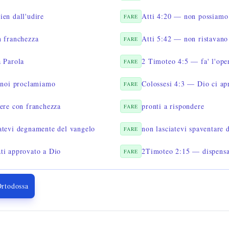
en dall'udire
Atti 4:20 — non possiamo
FARE
n franchezza
Atti 5:42 — non ristavano
FARE
 Parola
2 Timoteo 4:5 — fa' l'oper
FARE
 noi proclamiamo
Colossesi 4:3 — Dio ci ap
FARE
ere con franchezza
pronti a rispondere
FARE
atevi degnamente del vangelo
non lasciatevi spaventare 
FARE
ti approvato a Dio
2Timoteo 2:15 — dispensa 
FARE
Ortodossa