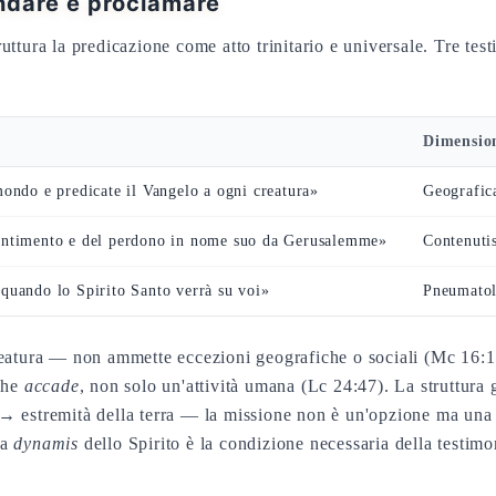
andare e proclamare
ttura la predicazione come atto trinitario e universale. Tre test
Dimensio
mondo e predicate il Vangelo a ogni creatura»
Geografica
entimento e del perdono in nome suo da Gerusalemme»
Contenuti
quando lo Spirito Santo verrà su voi»
Pneumato
atura — non ammette eccezioni geografiche o sociali (Mc 16:1
 che
accade
, non solo un'attività umana (Lc 24:47). La struttura 
stremità della terra — la missione non è un'opzione ma una t
la
dynamis
dello Spirito è la condizione necessaria della testimo