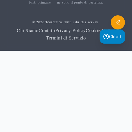
fonti primarie — ne sono il punto di partenza.
© 2026 TeoCentro. Tutti i diritti riservati.
Chi Siamo
Contatti
Privacy Policy
Cookie Policy
Chiedi
Termini di Servizio
Home
It
Ortoprassi
Eredita continuita
El roi significato
Glossario
El Roi: significato del
nome di Dio dato da
Agar