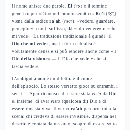
Il nome unisce due parole.
El
(אֵל) è il termine
generico per «Dio» nel mondo semitico.
Ro'i
(רֳאִי)
viene dalla radice
ra'ah
(ראה), «vedere, guardare,
percepire»: con il suffisso, dà «mio vedere» o «che
mi vede». La traduzione tradizionale è quindi «il
Dio che mi vede
», ma la forma ebraica è
volutamente densa e si può rendere anche come «il
Dio
della visione
» — il Dio che vede
e
che si
lascia vedere.
L'ambiguità non è un difetto: è il cuore
dell'episodio. Lo stesso versetto gioca su entrambi i
sensi — Agar riconosce di essere stata
vista
da Dio
e, insieme, di aver
visto
(qualcosa di) Dio e di
essere rimasta viva. Il verbo
ra'ah
percorre tutta la
scena: chi credeva di essere invisibile, dispersa nel
deserto e contata da nessuno, scopre di essere sotto