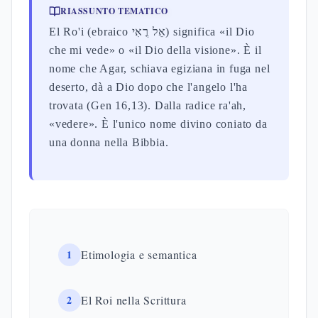
RIASSUNTO TEMATICO
El Ro'i (ebraico אֵל רֳאִי) significa «il Dio
che mi vede» o «il Dio della visione». È il
nome che Agar, schiava egiziana in fuga nel
deserto, dà a Dio dopo che l'angelo l'ha
trovata (Gen 16,13). Dalla radice ra'ah,
«vedere». È l'unico nome divino coniato da
una donna nella Bibbia.
1
Etimologia e semantica
2
El Roi nella Scrittura