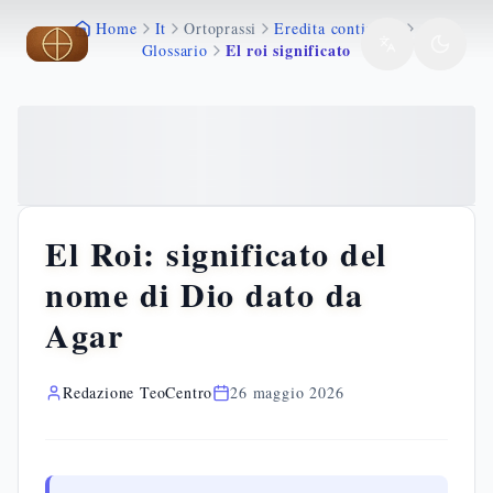
Home
It
Ortoprassi
Eredita continuita
Vai al contenuto principale
Vai al contenuto principale
El roi significato
Glossario
El Roi: significato del
nome di Dio dato da
Agar
Redazione TeoCentro
26 maggio 2026