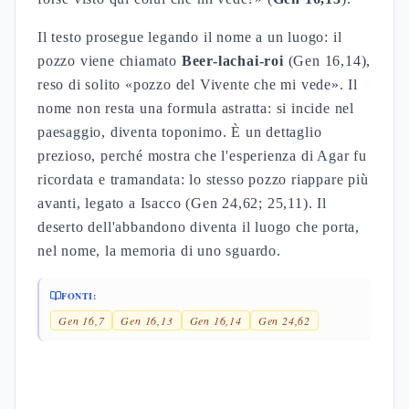
Il testo prosegue legando il nome a un luogo: il
pozzo viene chiamato
Beer-lachai-roi
(Gen 16,14),
reso di solito «pozzo del Vivente che mi vede». Il
nome non resta una formula astratta: si incide nel
paesaggio, diventa toponimo. È un dettaglio
prezioso, perché mostra che l'esperienza di Agar fu
ricordata e tramandata: lo stesso pozzo riappare più
avanti, legato a Isacco (Gen 24,62; 25,11). Il
deserto dell'abbandono diventa il luogo che porta,
nel nome, la memoria di uno sguardo.
FONTI:
Gen 16,7
Gen 16,13
Gen 16,14
Gen 24,62