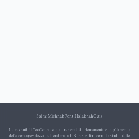
Salmi
Mishnah
Fonti
Halakhah
Quiz
I contenuti di TeoCentro sono strumenti di orientamento e ampliamento
della consapevolezza sui temi trattati. Non sostituiscono lo studio delle