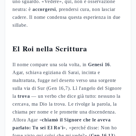
uno sguardo. «Vedere», qui, non è osservazione
neutra: è
accorgersi
, prendersi cura, non lasciar
cadere. Il nome condensa questa esperienza in due
sillabe.
El Roi nella Scrittura
Il nome compare una sola volta, in
Genesi 16
.
Agar, schiava egiziana di Sarai, incinta e
maltrattata, fugge nel deserto verso una sorgente
sulla via di Sur (Gen 16,7). Lì l'angelo del Signore
la
trova
— un verbo che dice già tutto: nessuno la
cercava, ma Dio la trova. Le rivolge la parola, la
chiama per nome e le promette una discendenza.
Allora Agar «
chiamò il Signore che le aveva
parlato: Tu sei El Ro'i
», «perché disse: Non ho
forse visto qui colui che mi vede?» (
Gen 16,13
).