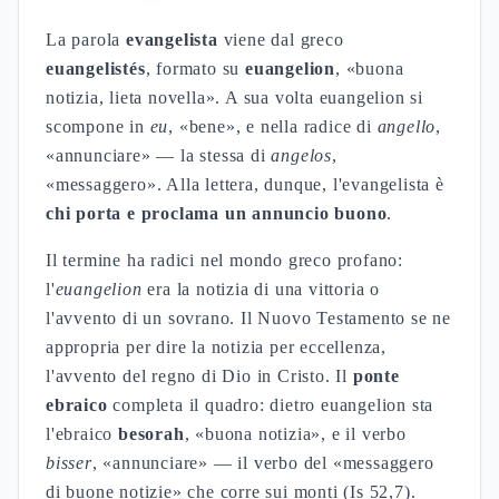
La parola
evangelista
viene dal greco
euangelistés
, formato su
euangelion
, «buona
notizia, lieta novella». A sua volta euangelion si
scompone in
eu
, «bene», e nella radice di
angello
,
«annunciare» — la stessa di
angelos
,
«messaggero». Alla lettera, dunque, l'evangelista è
chi porta e proclama un annuncio buono
.
Il termine ha radici nel mondo greco profano:
l'
euangelion
era la notizia di una vittoria o
l'avvento di un sovrano. Il Nuovo Testamento se ne
appropria per dire la notizia per eccellenza,
l'avvento del regno di Dio in Cristo. Il
ponte
ebraico
completa il quadro: dietro euangelion sta
l'ebraico
besorah
, «buona notizia», e il verbo
bisser
, «annunciare» — il verbo del «messaggero
di buone notizie» che corre sui monti (Is 52,7).