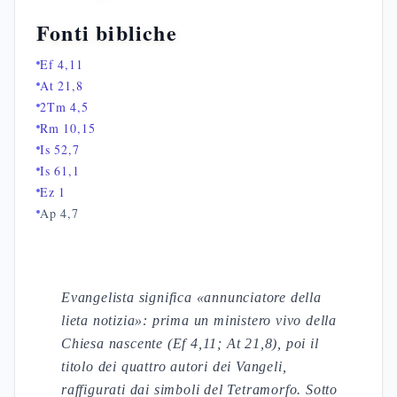
Fonti bibliche
Ef 4,11
At 21,8
2Tm 4,5
Rm 10,15
Is 52,7
Is 61,1
Ez 1
Ap 4,7
Evangelista significa «annunciatore della
lieta notizia»: prima un ministero vivo della
Chiesa nascente (Ef 4,11; At 21,8), poi il
titolo dei quattro autori dei Vangeli,
raffigurati dai simboli del Tetramorfo. Sotto