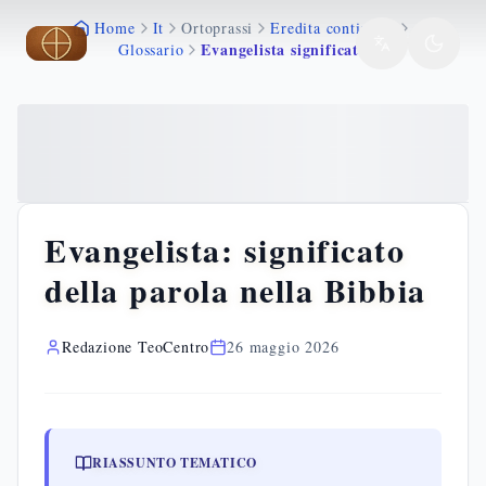
Home
It
Ortoprassi
Eredita continuita
Vai al contenuto principale
Vai al contenuto principale
Evangelista significato
Glossario
Evangelista: significato
della parola nella Bibbia
Redazione TeoCentro
26 maggio 2026
RIASSUNTO TEMATICO