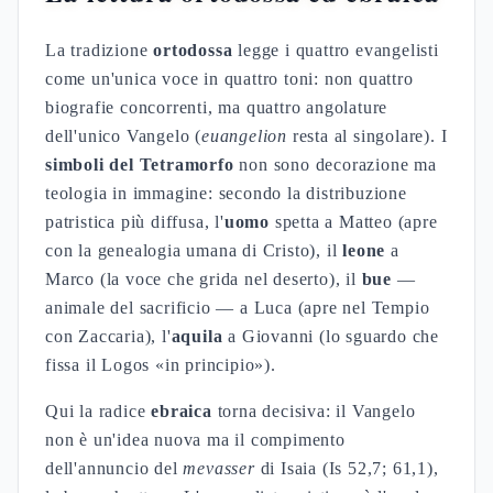
La tradizione
ortodossa
legge i quattro evangelisti
come un'unica voce in quattro toni: non quattro
biografie concorrenti, ma quattro angolature
dell'unico Vangelo (
euangelion
resta al singolare). I
simboli del Tetramorfo
non sono decorazione ma
teologia in immagine: secondo la distribuzione
patristica più diffusa, l'
uomo
spetta a Matteo (apre
con la genealogia umana di Cristo), il
leone
a
Marco (la voce che grida nel deserto), il
bue
—
animale del sacrificio — a Luca (apre nel Tempio
con Zaccaria), l'
aquila
a Giovanni (lo sguardo che
fissa il Logos «in principio»).
Qui la radice
ebraica
torna decisiva: il Vangelo
non è un'idea nuova ma il compimento
dell'annuncio del
mevasser
di Isaia (Is 52,7; 61,1),