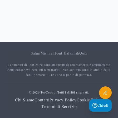
Salmi
Mishnah
Fonti
Halakhah
Quiz
I contenuti di TeoCentro sono strumenti di orientamento e ampliamento
della consapevolezza sui temi trattati. Non sostituiscono lo studio delle
fonti primarie — ne sono il punto di partenza.
© 2026 TeoCentro. Tutti i diritti riservati.
Chi Siamo
Contatti
Privacy Policy
Cookie Policy
Chiedi
Termini di Servizio