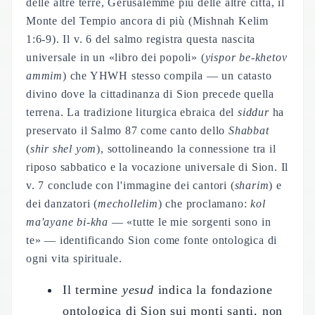
delle altre terre, Gerusalemme più delle altre città, il
Monte del Tempio ancora di più (Mishnah Kelim
1:6-9). Il v. 6 del salmo registra questa nascita
universale in un «libro dei popoli» (
yispor be-khetov
ammim
) che YHWH stesso compila — un catasto
divino dove la cittadinanza di Sion precede quella
terrena. La tradizione liturgica ebraica del
siddur
ha
preservato il Salmo 87 come canto dello
Shabbat
(
shir shel yom
), sottolineando la connessione tra il
riposo sabbatico e la vocazione universale di Sion. Il
v. 7 conclude con l'immagine dei cantori (
sharim
) e
dei danzatori (
mechollelim
) che proclamano:
kol
ma'ayane bi-kha
— «tutte le mie sorgenti sono in
te» — identificando Sion come fonte ontologica di
ogni vita spirituale.
Il termine
yesud
indica la fondazione
ontologica di Sion sui monti santi, non