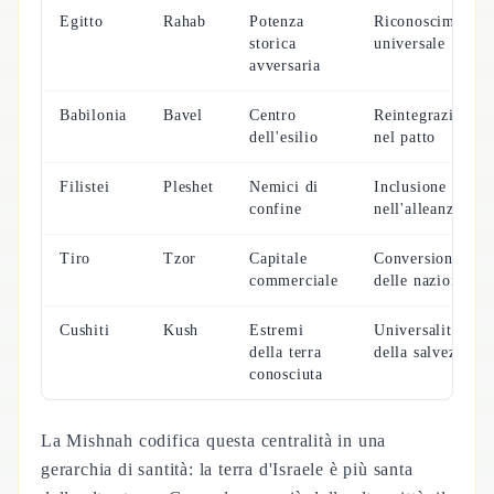
Egitto
Rahab
Potenza
Riconoscimento
storica
universale
avversaria
Babilonia
Bavel
Centro
Reintegrazione
dell'esilio
nel patto
Filistei
Pleshet
Nemici di
Inclusione
confine
nell'alleanza
Tiro
Tzor
Capitale
Conversione
commerciale
delle nazioni
Cushiti
Kush
Estremi
Universalità
della terra
della salvezza
conosciuta
La Mishnah codifica questa centralità in una
gerarchia di santità: la terra d'Israele è più santa