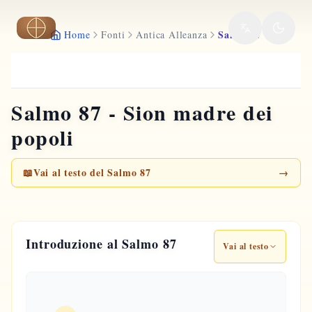
Vai al contenuto principale
Salmo 87
Home
Fonti
Antica Alleanza
Salmo 87 - Sion madre dei
popoli
📖
Vai al testo del Salmo 87
→
Introduzione al Salmo 87
Vai al testo