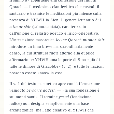
Il salmo 87 appartiene alla collezione dei figli di
Qorach — il medesimo clan levítico che custodì il
santuario e trasmise le meditazioni più intense sulla
presenza di YHWH in Sion. Il genere letterario è il
mizmor shir
(salmo-cantata), caratterizzato
dall'unione di registro poetico e lirico-celebrativo.
L'intestazione masoretica
le-vne Qorach mizmor shir
introduce un inno breve ma straordinariamente
denso, la cui struttura ruota attorno alla duplice
affermazione: YHWH ama le porte di Sion «più di
tutte le dimore di Giacobbe» (v. 2), e tutte le nazioni
possono essere «nate» in essa.
Il v. 1 del testo masoretico apre con l'affermazione
yesudato be-harre qodesh
— «la sua fondazione è
sui monti santi». Il termine
yesud
(fondazione,
radice) non designa semplicemente una base
architettonica, ma l'atto creativo di YHWH che