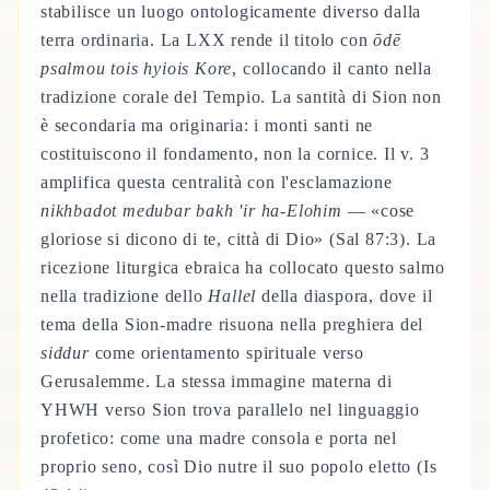
stabilisce un luogo ontologicamente diverso dalla
terra ordinaria. La LXX rende il titolo con
ōdē
psalmou tois hyiois Kore
, collocando il canto nella
tradizione corale del Tempio. La santità di Sion non
è secondaria ma originaria: i monti santi ne
costituiscono il fondamento, non la cornice. Il v. 3
amplifica questa centralità con l'esclamazione
nikhbadot medubar bakh 'ir ha-Elohim
— «cose
gloriose si dicono di te, città di Dio» (Sal 87:3). La
ricezione liturgica ebraica ha collocato questo salmo
nella tradizione dello
Hallel
della diaspora, dove il
tema della Sion-madre risuona nella preghiera del
siddur
come orientamento spirituale verso
Gerusalemme. La stessa immagine materna di
YHWH verso Sion trova parallelo nel linguaggio
profetico: come una madre consola e porta nel
proprio seno, così Dio nutre il suo popolo eletto (Is