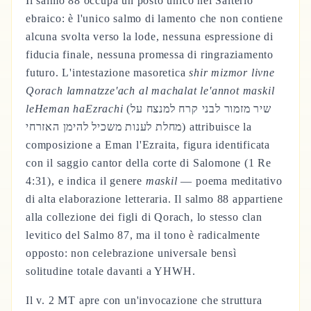
Il salmo 88 occupa un posto unico nel Salterio
ebraico: è l'unico salmo di lamento che non contiene
alcuna svolta verso la lode, nessuna espressione di
fiducia finale, nessuna promessa di ringraziamento
futuro. L'intestazione masoretica
shir mizmor livne
Qorach lamnatzze'ach al machalat le'annot maskil
leHeman haEzrachi
(שיר מזמור לבני קרח למנצח על
מחלת לענות משכיל להימן האזרחי) attribuisce la
composizione a Eman l'Ezraita, figura identificata
con il saggio cantor della corte di Salomone (1 Re
4:31), e indica il genere
maskil
— poema meditativo
di alta elaborazione letteraria. Il salmo 88 appartiene
alla collezione dei figli di Qorach, lo stesso clan
levitico del Salmo 87, ma il tono è radicalmente
opposto: non celebrazione universale bensì
solitudine totale davanti a YHWH.
Il v. 2 MT apre con un'invocazione che struttura