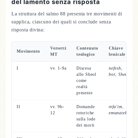
del lamento senza risposta
La struttura del salmo 88 presenta tre movimenti di
supplica, ciascuno dei quali si conclude senza
risposta divina:
Versetti
Contenuto
Chiave
Movimento
MT
teologico
lessicale
I
vv. 1-9a
Discesa
nefesh
,
allo Sheol
bor
,
Sheol
come
realtà
presente
II
vv. 9b-
Domande
refa'im
,
12
retoriche
emunatekha
sulla lode
dei morti