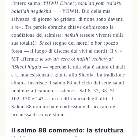
l'intero salmo:
YHWH Elohei yeshu'ati yom tza'akti
balailah negdekha
— «YHWH, Dio della mia
salvezza, di giorno ho gridato, di notte sono davanti
a te». Tre parole ebraiche chiave definiscono la
condizione del salmista:
nefesh
(essere vivente nella
sua totalità),
Sheol
(regno dei morti) e
bor
(pozzo,
fossa — il luogo di discesa dai vivi ai morti). Il v. 4
MT afferma:
ki sav'ah vera'ot nafshi vechayyai
liSheol higgiu
— «perché la mia vita è satura di mali
e la mia esistenza è giunta allo Sheol». La tradizione
ebraica inserisce il salmo 88 nel ciclo dei sette salmi
penitenziali canonici assieme a Sal 6, 32, 38, 51,
102, 130 e 143 — ma a differenza degli altri, il
Salmo 88 non include confessione di peccato né
promessa di conversione.
Il salmo 88 commento: la struttura