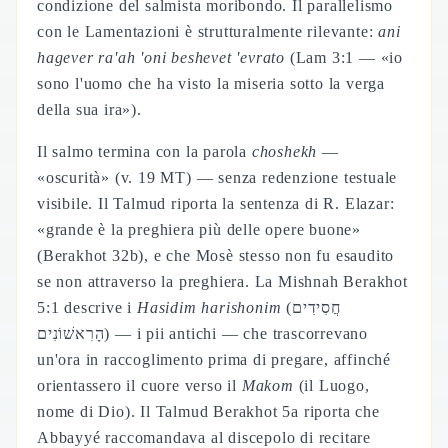
condizione del salmista moribondo. Il parallelismo
con le Lamentazioni è strutturalmente rilevante:
ani
hagever ra'ah 'oni beshevet 'evrato
(Lam 3:1 — «io
sono l'uomo che ha visto la miseria sotto la verga
della sua ira»).
Il salmo termina con la parola
choshekh
—
«oscurità» (v. 19 MT) — senza redenzione testuale
visibile. Il Talmud riporta la sentenza di R. Elazar:
«grande è la preghiera più delle opere buone»
(Berakhot 32b), e che Mosè stesso non fu esaudito
se non attraverso la preghiera. La Mishnah Berakhot
5:1 descrive i
Hasidim harishonim
(חֲסִידִים
הָרִאשׁוֹנִים) — i pii antichi — che trascorrevano
un'ora in raccoglimento prima di pregare, affinché
orientassero il cuore verso il
Makom
(il Luogo,
nome di Dio). Il Talmud Berakhot 5a riporta che
Abbayyé raccomandava al discepolo di recitare