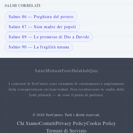
SALMI CORRELATI
Salmo 86 — Preghiera del povero
Salmo 87 — Sion madre dei popoli
Salmo 89 — Le promesse di Dio a Davide
Salmo 90 — La fragilità umana
Salmi
Mishnah
Fonti
Halakhah
Quiz
I contenuti di TeoCentro sono strumenti di orientamento e ampliamento
della consapevolezza sui temi trattati. Non sostituiscono lo studio delle
fonti primarie — ne sono il punto di partenza.
© 2026 TeoCentro. Tutti i diritti riservati.
Chi Siamo
Contatti
Privacy Policy
Cookie Policy
Termini di Servizio