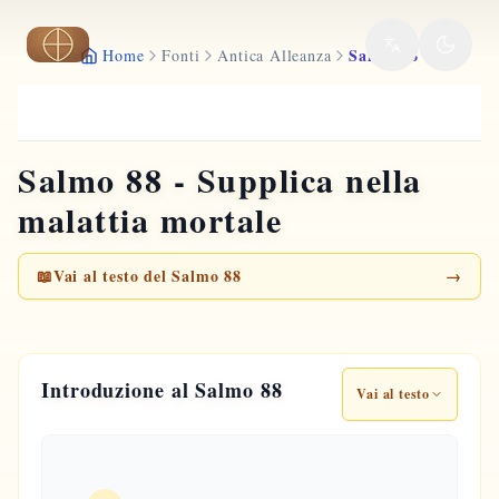
Vai al contenuto principale
Salmo 88
Home
Fonti
Antica Alleanza
Salmo 88 - Supplica nella
malattia mortale
📖
Vai al testo del Salmo 88
→
Introduzione al Salmo 88
Vai al testo