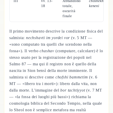
III
vv. 13-
Abbandono
choshekh
,
18
totale,
keneni
oscurità
finale
Il primo movimento descrive la condizione fisica del
salmista:
nechshavti im yordei vor
(v. 5 MT —
«sono computato tra quelli che scendono nella
fossa»). Il verbo
chashav
(computare, calcolare) è lo
stesso usato per la registrazione dei popoli nel
Salmo 87 — ma qui il registro non è quello della
nascita in Sion bensì della morte imminente. Il
salmista si descrive come
chofshi bammetim
(v. 6
MT — «libero tra i morti»): libero dalla vita, non
dalla morte. L'immagine del
bor tachtiyyot
(v. 7 MT
— «la fossa dei luoghi più bassi») richiama la
cosmologia biblica del Secondo Tempio, nella quale
lo Sheol non è semplice metafora ma realtà