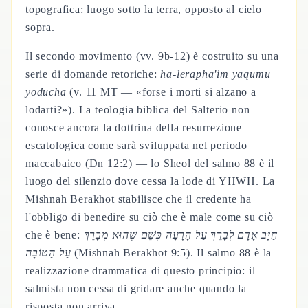
topografica: luogo sotto la terra, opposto al cielo
sopra.
Il secondo movimento (vv. 9b-12) è costruito su una
serie di domande retoriche:
ha-lerapha'im yaqumu
yoducha
(v. 11 MT — «forse i morti si alzano a
lodarti?»). La teologia biblica del Salterio non
conosce ancora la dottrina della resurrezione
escatologica come sarà sviluppata nel periodo
maccabaico (Dn 12:2) — lo Sheol del salmo 88 è il
luogo del silenzio dove cessa la lode di YHWH. La
Mishnah Berakhot stabilisce che il credente ha
l'obbligo di benedire su ciò che è male come su ciò
che è bene:
חַיָּב אָדָם לְבָרֵךְ עַל הָרָעָה כְּשֵׁם שֶׁהוּא מְבָרֵךְ
עַל הַטּוֹבָה
(Mishnah Berakhot 9:5). Il salmo 88 è la
realizzazione drammatica di questo principio: il
salmista non cessa di gridare anche quando la
risposta non arriva.