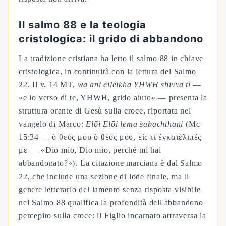
Il salmo 88 e la teologia
cristologica: il grido di abbandono
La tradizione cristiana ha letto il salmo 88 in chiave
cristologica, in continuità con la lettura del Salmo
22. Il v. 14 MT,
wa'ani eileikha YHWH shivva'ti
—
«e io verso di te, YHWH, grido aiuto» — presenta la
struttura orante di Gesù sulla croce, riportata nel
vangelo di Marco:
Elōi Elōi lema sabachthani
(Mc
15:34 — ὁ θεός μου ὁ θεός μου, εἰς τί ἐγκατέλιπές
με — «Dio mio, Dio mio, perché mi hai
abbandonato?»). La citazione marciana è dal Salmo
22, che include una sezione di lode finale, ma il
genere letterario del lamento senza risposta visibile
nel Salmo 88 qualifica la profondità dell'abbandono
percepito sulla croce: il Figlio incarnato attraversa la