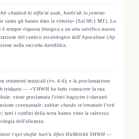
ir chadash ki nifla'ot asah, hoshi'ah lo yemino
 santo gli hanno dato la vittoria» (Sal 98:1 MT). La
è sempre risposta liturgica a un atto salvifico nuovo
igurazione del cantico escatologico dell'Apocalisse (Ap
ione nella raccolta daviditica.
 con strumenti musicali (vv. 4-6), e la proclamazione
h tzidqato
— «YHWH ha fatto conoscere la sua
ribale: viene proclamata
l'einei hagoyim
(«davanti
mensione covenantale:
zakhar chasdo ve'emunato l'veit
tutti i confini della terra hanno visto la salvezza
ologia dell'alleanza.
tzrot v'qol shofar hari'u lifnei HaMelekh YHWH
—