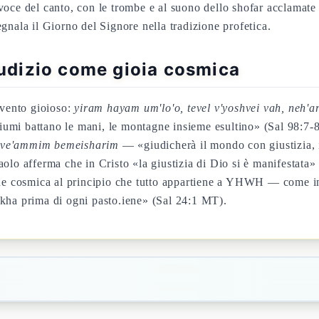
 voce del canto, con le trombe e al suono dello shofar acclama
gnala il Giorno del Signore nella tradizione profetica.
giudizio come gioia cosmica
evento gioioso:
yiram hayam um'lo'o, tevel v'yoshvei vah, neh'
 fiumi battano le mani, le montagne insieme esultino» (Sal 98:7-
k, ve'ammim bemeisharim
— «giudicherà il mondo con giustizia, i
aolo afferma che in Cristo «la giustizia di Dio si è manifestat
ione cosmica al principio che tutto appartiene a YHWH — come i
akha prima di ogni pasto.iene» (Sal 24:1 MT).