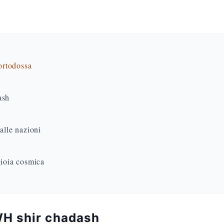
 ortodossa
ash
alle nazioni
gioia cosmica
HWH shir chadash