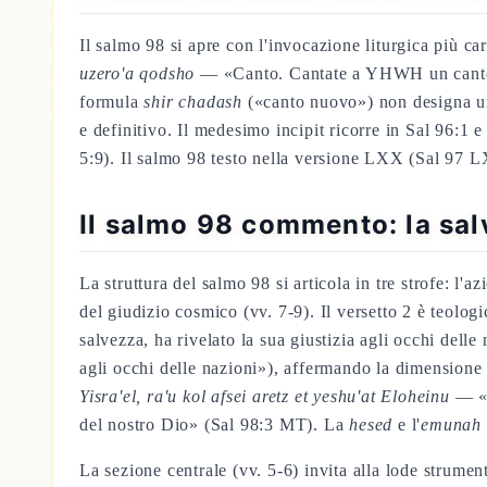
Il salmo 98 si apre con l'invocazione liturgica più cara
uzero'a qodsho
— «Canto. Cantate a YHWH un canto nuo
formula
shir chadash
(«canto nuovo») non designa una
e definitivo. Il medesimo incipit ricorre in Sal 96:1 
5:9). Il salmo 98 testo nella versione LXX (Sal 97 L
Il salmo 98 commento: la salv
La struttura del salmo 98 si articola in tre strofe: l'
del giudizio cosmico (vv. 7-9). Il versetto 2 è teolog
salvezza, ha rivelato la sua giustizia agli occhi dell
agli occhi delle nazioni»), affermando la dimensione 
Yisra'el, ra'u kol afsei aretz et yeshu'at Eloheinu
— «h
del nostro Dio» (Sal 98:3 MT). La
hesed
e l'
emunah
La sezione centrale (vv. 5-6) invita alla lode strumen