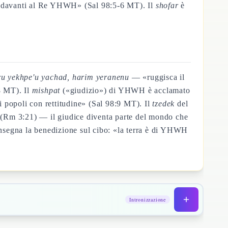
te davanti al Re YHWH» (Sal 98:5-6 MT). Il
shofar
è
aru yekhpe'u yachad, harim yeranenu
— «ruggisca il
8 MT). Il
mishpat
(«giudizio») di YHWH è acclamato
 popoli con rettitudine» (Sal 98:9 MT). Il
tzedek
del
a» (Rm 3:21) — il giudice diventa parte del mondo che
nsegna la benedizione sul cibo: «la terra è di YHWH
Intronizzazione