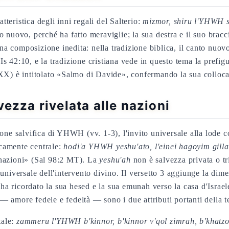
tteristica degli inni regali del Salterio:
mizmor, shiru l'YHWH sh
vo, perché ha fatto meraviglie; la sua destra e il suo braccio
 composizione inedita: nella tradizione biblica, il canto nuovo 
e Is 42:10, e la tradizione cristiana vede in questo tema la pref
XX) è intitolato «Salmo di Davide», confermando la sua collocaz
ezza rivelata alle nazioni
azione salvifica di YHWH (vv. 1-3), l'invito universale alla lode
icamente centrale:
hodi'a YHWH yeshu'ato, l'einei hagoyim gilla
e nazioni» (Sal 98:2 MT). La
yeshu'ah
non è salvezza privata o t
universale dell'intervento divino. Il versetto 3 aggiunge la di
a ricordato la sua hesed e la sua emunah verso la casa d'Israele; 
— amore fedele e fedeltà — sono i due attributi portanti della te
tale:
zammeru l'YHWH b'kinnor, b'kinnor v'qol zimrah, b'khatzo