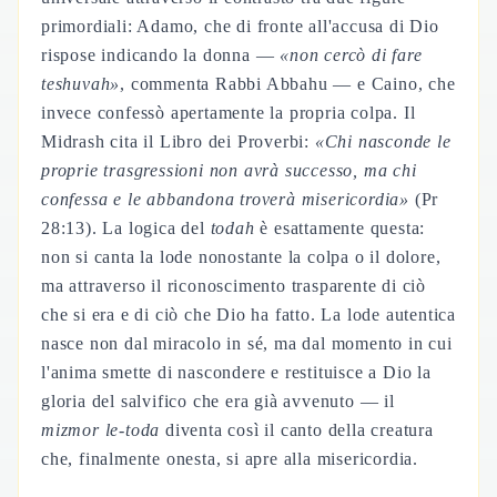
primordiali: Adamo, che di fronte all'accusa di Dio
rispose indicando la donna —
«non cercò di fare
teshuvah»
, commenta Rabbi Abbahu — e Caino, che
invece confessò apertamente la propria colpa. Il
Midrash cita il Libro dei Proverbi:
«Chi nasconde le
proprie trasgressioni non avrà successo, ma chi
confessa e le abbandona troverà misericordia»
(Pr
28:13). La logica del
todah
è esattamente questa:
non si canta la lode nonostante la colpa o il dolore,
ma attraverso il riconoscimento trasparente di ciò
che si era e di ciò che Dio ha fatto. La lode autentica
nasce non dal miracolo in sé, ma dal momento in cui
l'anima smette di nascondere e restituisce a Dio la
gloria del salvifico che era già avvenuto — il
mizmor le-toda
diventa così il canto della creatura
che, finalmente onesta, si apre alla misericordia.