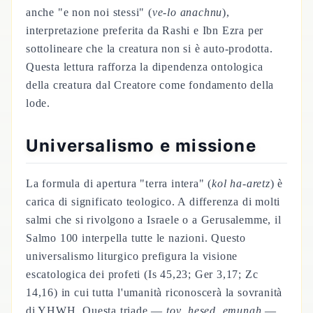
anche "e non noi stessi" (
ve-lo anachnu
),
interpretazione preferita da Rashi e Ibn Ezra per
sottolineare che la creatura non si è auto-prodotta.
Questa lettura rafforza la dipendenza ontologica
della creatura dal Creatore come fondamento della
lode.
Universalismo e missione
La formula di apertura "terra intera" (
kol ha-aretz
) è
carica di significato teologico. A differenza di molti
salmi che si rivolgono a Israele o a Gerusalemme, il
Salmo 100 interpella tutte le nazioni. Questo
universalismo liturgico prefigura la visione
escatologica dei profeti (Is 45,23; Ger 3,17; Zc
14,16) in cui tutta l'umanità riconoscerà la sovranità
di YHWH. Questa triade —
tov
,
hesed
,
emunah
—