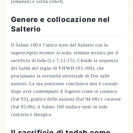
(
emunah
) e verità (
emet
).
Genere e collocazione nel
Salterio
Il Salmo 100 è l'unico testo del Salterio con la
superscriptio
mizmor le-toda
, termine tecnico per il
sacrificio di lode (Lv 7,12-15). Chiude la sequenza
dei Salmi del regno di YHWH (93-100), che
proclamano la sovranità universale di Dio sulle
nazioni. La sua posizione conclusiva non è casuale:
dopo aver contemplato il Signore come re cosmico
(Sal 93), giudice delle nazioni (Sal 94-98) e creatore
(Sal 95-96), il Salmo 100 traduce tutto in lode
concreta e liturgica.
Il sacrificio di todah come