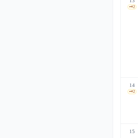
13
🗝️
2
14
🗝️
2
15