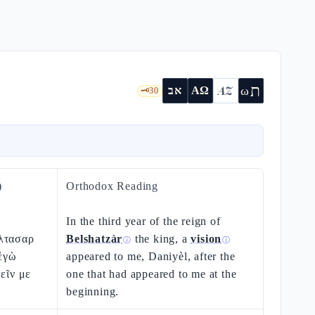
ת
AZ
ω
אב
ΑΩ
🗝️
30
)
Orthodox Reading
In the third year of the reign of
λτασαρ
Belshatzàr
the king, a
vision
ⓘ
ⓘ
 ἐγὼ
appeared to me, Daniyèl, after the
εῖν με
one that had appeared to me at the
beginning.