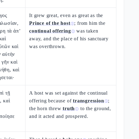
γος
It grew great, even as great as the
αλωσίαν,
Prince of the host
; from him the
ⓘ
ὄρη τὰ ἀπ’
continual offering
was taken
ⓘ
καὶ
away, and the place of his sanctuary
ὐτῶν καὶ
was overthrown.
ν αὐτὴν
 γῆν καὶ
νήθη, καὶ
σεται·
πὶ τῇ
A host was set against the continual
, καὶ
offering because of
transgression
;
ⓘ
the horn threw
truth
to the ground,
ⓘ
ἐποίησε
and it acted and prospered.