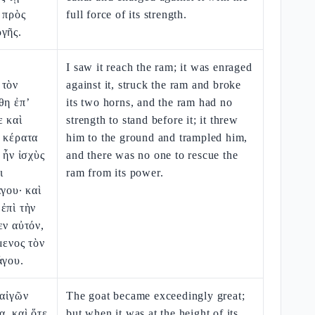
 πρὸς
full force of its strength.
γῆς.
I saw it reach the ram; it was enraged
 τὸν
against it, struck the ram and broke
θη ἐπ’
its two horns, and the ram had no
ε καὶ
strength to stand before it; it threw
 κέρατα
him to the ground and trampled him,
 ἦν ἰσχὺς
and there was no one to rescue the
ι
ram from its power.
γου· καὶ
ἐπὶ τὴν
εν αὐτόν,
μενος τὸν
άγου.
 αἰγῶν
The goat became exceedingly great;
, καὶ ὅτε
but when it was at the height of its