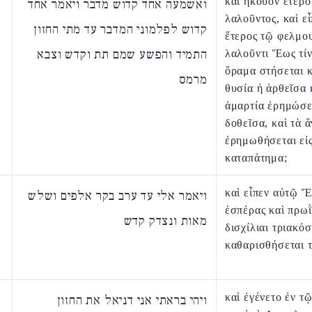
καὶ ἤκουον ἑτέρο
ואשמעה אחד קדוש מדבר ויאמר אחד
λαλοῦντος, καὶ εἶ
קדוש לפלמוני המדבר עד מתי החזון
ἕτερος τῷ φελμο
התמיד והפשע שמם תת וקדש וצבא
λαλοῦντι Ἕως τίν
ὅραμα στήσεται κ
מרמס
θυσία ἡ ἀρθεῖσα 
ἁμαρτία ἐρημώσε
δοθεῖσα, καὶ τὰ ἅ
ἐρημωθήσεται εἰ
καταπάτημα;
καὶ εἶπεν αὐτῷ 
ויאמר אלי עד ערב בקר אלפים ושלש
ἑσπέρας καὶ πρωῒ
מאות ונצדק קדש
δισχίλιαι τριακόσ
καθαρισθήσεται τ
καὶ ἐγένετο ἐν τ
ויהי בראתי אני דניאל את החזון