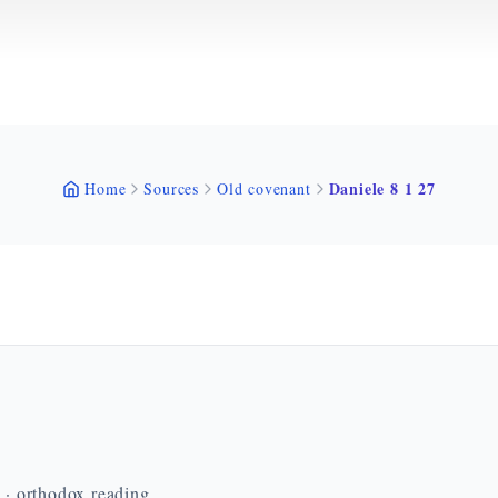
Daniele 8 1 27
Home
Sources
Old covenant
n · orthodox reading