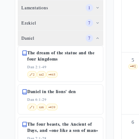
Lamentations
1
Ezekiel
7
Daniel
7
The dream of the statue and the
four kingdoms
5
Dan 2:1-49
🗝️
1
🔗
2
📜
2
🗝️
45
Daniel in the lions' den
Dan 6:1-29
🔗
1
📜
6
🗝️
39
6
The four beasts, the Ancient of
Days, and «one like a son of man»
Dan 7:1-28