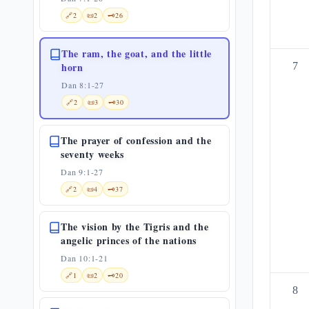
🔗
2
📜
2
🗝️
26
The ram, the goat, and the little
horn
7
Dan 8:1-27
🔗
2
📜
3
🗝️
30
The prayer of confession and the
seventy weeks
Dan 9:1-27
🔗
2
📜
4
🗝️
37
The vision by the Tigris and the
angelic princes of the nations
Dan 10:1-21
🔗
1
📜
2
🗝️
20
8