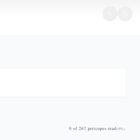
0
of
267
pericopes read
(
0
%)