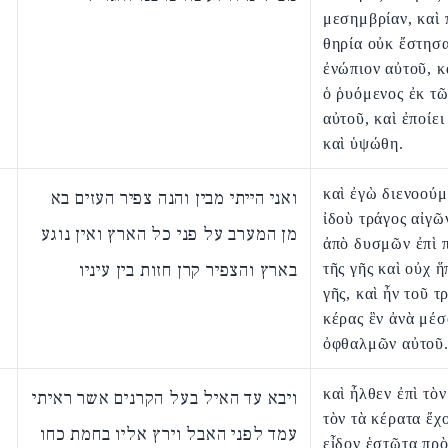
μεσημβρίαν, καὶ 
θηρία οὐκ ἔστησ
ἐνώπιον αὐτοῦ, κ
ὁ ῥυόμενος ἐκ τῶ
αὐτοῦ, καὶ ἐποίε
καὶ ὑψώθη.
καὶ ἐγὼ διενοούμ
ואני הייתי מבין והנה צפיר העזים בא
ἰδοὺ τράγος αἰγῶ
מן המערב על פני כל הארץ ואין נוגע
ἀπὸ δυσμῶν ἐπὶ
בארץ והצפיר קרן חזות בין עיניו
τῆς γῆς καὶ οὐχ ἥ
γῆς, καὶ ἦν τοῦ τ
κέρας ἓν ἀνὰ μέσ
ὀφθαλμῶν αὐτοῦ
καὶ ἦλθεν ἐπὶ τὸν
ויבא עד האיל בעל הקרנים אשר ראיתי
τὸν τὰ κέρατα ἔχ
עמד לפני האבל וירץ אליו בחמת כחו
εἶδον ἑστῶτα πρὸ