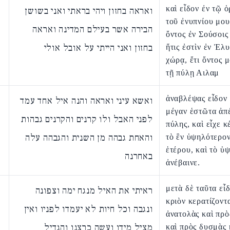
καὶ εἶδον ἐν τῷ 
ואראה בחזון ויהי בראתי ואני בשושן
τοῦ ἐνυπνίου μο
הבירה אשר בעילם המדינה ואראה
ὄντος ἐν Σούσοις 
בחזון ואני הייתי על אובל אולי
ἥτις ἐστὶν ἐν Ἐλυ
χώρᾳ, ἔτι ὄντος 
τῇ πύλῃ Αιλαμ
ἀναβλέψας εἶδον 
ואשא עיני ואראה והנה איל אחד עמד
μέγαν ἑστῶτα ἀπέ
לפני האבל ולו קרנים והקרנים גבהות
πύλης, καὶ εἶχε κ
והאחת גבהה מן השנית והגבהה עלה
τὸ ἓν ὑψηλότερον
ἑτέρου, καὶ τὸ ὑ
באחרנה
ἀνέβαινε.
μετὰ δὲ ταῦτα εἶ
ראיתי את האיל מנגח ימה וצפונה
κριὸν κερατίζοντ
ונגבה וכל חיות לא יעמדו לפניו ואין
ἀνατολὰς καὶ πρὸ
מציל מידו ועשה כרצנו והגדיל
καὶ πρὸς δυσμὰς 