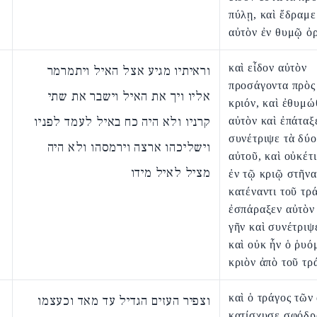
πύλῃ, καὶ ἔδραμε
αὐτὸν ἐν θυμῷ ὀρ
καὶ εἶδον αὐτὸν
וראיתיו מגיע אצל האיל ויתמרמר
προσάγοντα πρὸς
אליו ויך את האיל וישבר את שתי
κριόν, καὶ ἐθυμώ
קרניו ולא היה כח באיל לעמד לפניו
αὐτὸν καὶ ἐπάταξ
συνέτριψε τὰ δύο
וישליכהו ארצה וירמסהו ולא היה
αὐτοῦ, καὶ οὐκέτι
מציל לאיל מידו
ἐν τῷ κριῷ στῆνα
κατέναντι τοῦ τρά
ἐσπάραξεν αὐτὸν 
γῆν καὶ συνέτριψ
καὶ οὐκ ἦν ὁ ῥυό
κριὸν ἀπὸ τοῦ τρ
καὶ ὁ τράγος τῶν
וצפיר העזים הגדיל עד מאד וכעצמו
κατίσχυσε σφόδρα