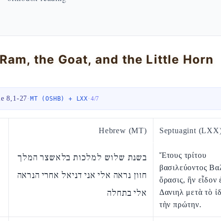
Ram, the Goat, and the Little Horn
le 8,1-27
·
·
MT (OSHB) + LXX
4
/
7
Hebrew (MT)
Septuagint (LXX
Ἔτους τρίτου
בשנת שלוש למלכות בלאשצר המלך
βασιλεύοντος Βα
חזון נראה אלי אני דניאל אחרי הנראה
ὅρασις, ἣν εἶδον
אלי בתחלה
Δανιηλ μετὰ τὸ ἰδ
τὴν πρώτην.