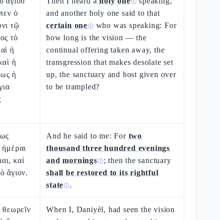
υ ἁγίου
Then I heard a
holy one
speaking,
ⓘ
πεν ὁ
and another holy one said to that
υνι τῷ
certain one
who was speaking: For
ⓘ
ος τὸ
how long is the vision — the
αὶ ἡ
continual offering taken away, the
καὶ ἡ
transgression that makes desolate set
ως ἡ
up, the sanctuary and host given over
για
to be trampled?
ς
Ἕως
And he said to me: For
two
 ἡμέραι
thousand three hundred evenings
ιαι, καὶ
and mornings
; then the sanctuary
ⓘ
ὸ ἅγιον.
shall be restored to its rightful
state
.
ⓘ
ῷ θεωρεῖν
When I, Daniyèl, had seen the vision