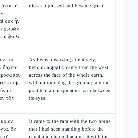
πάντα τὰ
did as it pleased and became great.
αν
αὶ οὐκ ἦν
ν χειρῶν
ι ὡς ἤθελε
ην καὶ
As I was observing attentively,
ν ἤρχετο
behold, a
goat
came from the west
ⓘ
 προσώπου
across the face of the whole earth,
πτετο τῆς
without touching the ground; and the
ράγου
goat had a conspicuous horn between
ον τῶν
its eyes.
.
 κριὸν
It came to the ram with the two horns
οντα, ὃν
that I had seen standing before the
ς τῇ
canal and charged against it with the