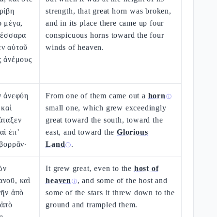
ρίβη
strength, that great horn was broken,
ὸ μέγα,
and in its place there came up four
τέσσαρα
conspicuous horns toward the four
εν αὐτοῦ
winds of heaven.
ς ἀνέμους
ν ἀνεφύη
From one of them came out a
horn
ⓘ
 καὶ
small one, which grew exceedingly
άταξεν
great toward the south, toward the
αὶ ἐπ’
east, and toward the
Glorious
 βορρᾶν·
Land
.
ⓘ
ῶν
It grew great, even to the
host of
ανοῦ, καὶ
heaven
, and some of the host and
ⓘ
γῆν ἀπὸ
some of the stars it threw down to the
 ἀπὸ
ground and trampled them.
η,