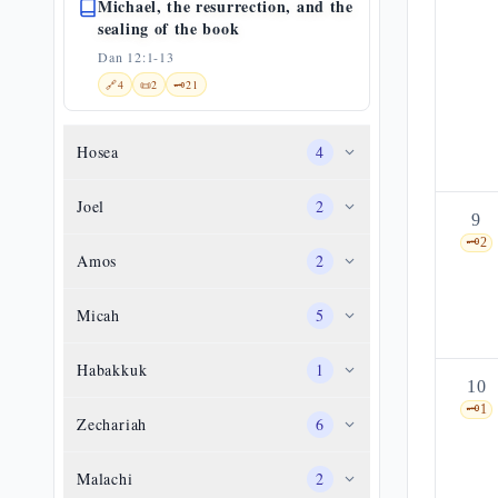
Michael, the resurrection, and the
sealing of the book
Dan 12:1-13
🔗
4
📜
2
🗝️
21
Hosea
4
Joel
2
9
🗝️
2
Amos
2
Micah
5
Habakkuk
1
10
🗝️
1
Zechariah
6
Malachi
2