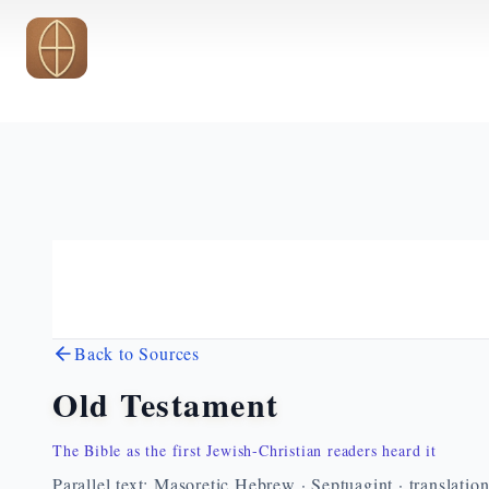
Skip to main content
Back to Sources
Old Testament
The Bible as the first Jewish-Christian readers heard it
Parallel text: Masoretic Hebrew · Septuagint · translatio