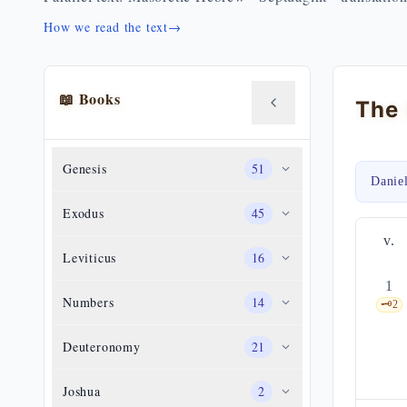
How we read the text
→
📖 Books
The 
Genesis
51
Danie
Exodus
45
v.
Leviticus
16
1
Numbers
14
🗝️
2
Deuteronomy
21
Joshua
2