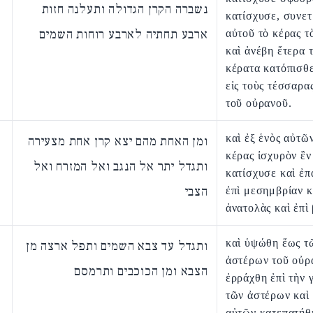
נשברה הקרן הגדולה ותעלנה חזות
κατίσχυσε, συνετ
ארבע תחתיה לארבע רוחות השמים
αὐτοῦ τὸ κέρας τ
καὶ ἀνέβη ἕτερα 
κέρατα κατόπισθ
εἰς τοὺς τέσσαρα
τοῦ οὐρανοῦ.
καὶ ἐξ ἑνὸς αὐτῶ
ומן האחת מהם יצא קרן אחת מצעירה
κέρας ἰσχυρὸν ἓν
ותגדל יתר אל הנגב ואל המזרח ואל
κατίσχυσε καὶ ἐπ
הצבי
ἐπὶ μεσημβρίαν κ
ἀνατολὰς καὶ ἐπὶ
καὶ ὑψώθη ἕως τ
ותגדל עד צבא השמים ותפל ארצה מן
ἀστέρων τοῦ οὐρ
הצבא ומן הכוכבים ותרמסם
ἐρράχθη ἐπὶ τὴν 
τῶν ἀστέρων καὶ
αὐτῶν κατεπατήθ