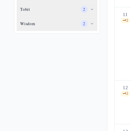
Tobit
2
11
🗝️
2
Wisdom
2
12
🗝️
2