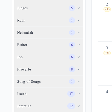
2
Judges
5
🗝️
3
Ruth
1
Nehemiah
1
Esther
6
3
🗝️
1
Job
6
Proverbs
8
Song of Songs
1
4
Isaiah
37
Jeremiah
12