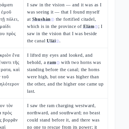
ὁράματι
I saw in the vision — and it was as I
υ ἐμοῦ
was seeing it — that I found myself
τῇ πόλει,
at
Shushàn
the fortified citadel,
ⓘ
μαίδι
which is in the province of
Elàm
; I
ⓘ
μου πρὸς
saw in the vision that I was beside
the canal
Ulài
.
ⓘ
κριὸν ἕνα
I lifted my eyes and looked, and
ναντι τῆς
behold, a
ram
with two horns was
ⓘ
έρατα, καὶ
standing before the canal; the horns
 τοῦ
were high, but one was higher than
ψηλότερον
the other, and the higher one came up
last.
δον τὸν
I saw the ram charging westward,
α πρὸς
northward, and southward; no beast
ς βορρᾶν
could stand before it, and there was
καὶ
no one to rescue from its power; it