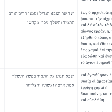
ἕως ὁ ἀρχιστράτη
ועד שר הצבא הגדיל וממנו הרים הורם
ῥύσεται τὴν αἰχμ
התמיד והשלך מכון מקדשו
καὶ δι’ αὐτὸν τὰ 
αἰῶνος ἐρράχθη, 
ἐξήρθη ὁ τόπος α
θυσία, καὶ ἔθηκε
ἕως χαμαὶ ἐπὶ τὴν
εὐωδώθη καὶ ἐγε
τὸ ἅγιον ἐρημωθή
καὶ ἐγενήθησαν ἐ
וצבא תנתן על התמיד בפשע ותשלך
θυσίᾳ αἱ ἁμαρτίαι
אמת ארצה ועשתה והצליחה
ἐρρίφη χαμαὶ ἡ
δικαιοσύνη, καὶ 
καὶ εὐωδώθη.