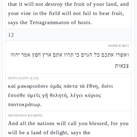
that it will not destroy the fruit of your land, and
your vine in the field will not fail to bear fruit,
says the Tetragrammaton of hosts.
12
HEBREW (MT)
ואשרו אתכם כל הגוים כי תהיו אתם ארץ חפץ אמר יהוה
צבאות
SEPTUAGINT (LXX)
καὶ μακαριοῦσιν ὑμᾶς πάντα τὰ ἔθνη, διότι
ἔσεσθε ὑμεῖς γῆ θελητή, λέγει κύριος
παντοκράτωρ.
ORTHODOX READING
And all the nations will call you blessed, for you
will be a land of delight, says the