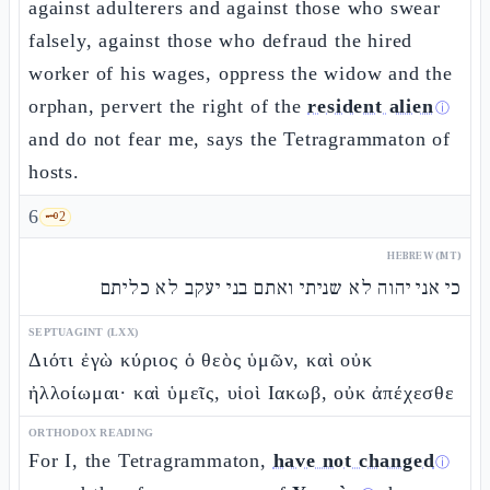
against adulterers and against those who swear
falsely, against those who defraud the hired
worker of his wages, oppress the widow and the
orphan, pervert the right of the
resident alien
ⓘ
and do not fear me, says the Tetragrammaton of
hosts.
6
🗝️
2
HEBREW (MT)
כי אני יהוה לא שניתי ואתם בני יעקב לא כליתם
SEPTUAGINT (LXX)
Διότι ἐγὼ κύριος ὁ θεὸς ὑμῶν, καὶ οὐκ
ἠλλοίωμαι· καὶ ὑμεῖς, υἱοὶ Ιακωβ, οὐκ ἀπέχεσθε
ORTHODOX READING
For I, the Tetragrammaton,
have not changed
ⓘ