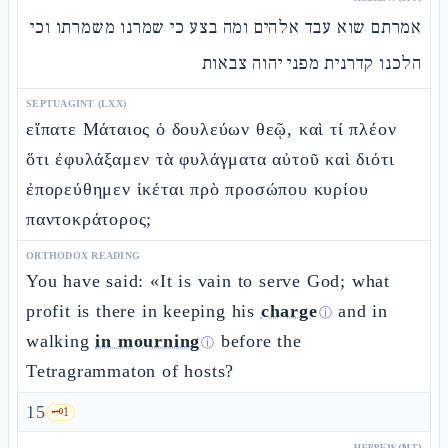
אמרתם שוא עבד אלהים ומה בצע כי שמרנו משמרתו וכי
הלכנו קדרנית מפני יהוה צבאות
SEPTUAGINT (LXX)
εἴπατε Μάταιος ὁ δουλεύων θεῷ, καὶ τί πλέον
ὅτι ἐφυλάξαμεν τὰ φυλάγματα αὐτοῦ καὶ διότι
ἐπορεύθημεν ἱκέται πρὸ προσώπου κυρίου
παντοκράτορος;
ORTHODOX READING
You have said: «It is vain to serve God; what
profit is there in keeping his
charge
and in
ⓘ
walking
in mourning
before the
ⓘ
Tetragrammaton of hosts?
15
🗝️
1
HEBREW (MT)