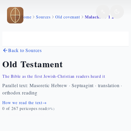
Skip to main content
Malachia 3 1 24
Home
Sources
Old covenant
Back to Sources
Old Testament
The Bible as the first Jewish-Christian readers heard it
Parallel text: Masoretic Hebrew · Septuagint · translation ·
orthodox reading
How we read the text
→
0
of
267
pericopes read
(
0
%)