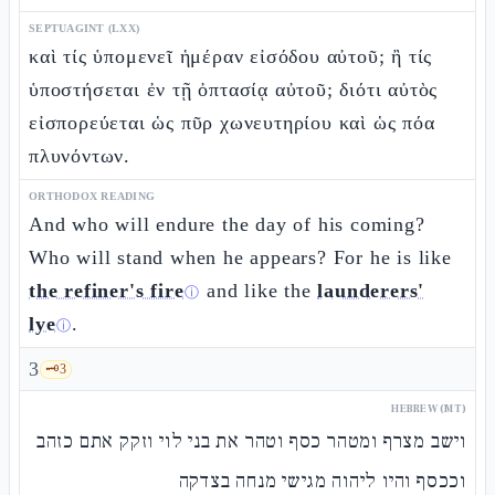
SEPTUAGINT (LXX)
καὶ τίς ὑπομενεῖ ἡμέραν εἰσόδου αὐτοῦ; ἢ τίς
ὑποστήσεται ἐν τῇ ὀπτασίᾳ αὐτοῦ; διότι αὐτὸς
εἰσπορεύεται ὡς πῦρ χωνευτηρίου καὶ ὡς πόα
πλυνόντων.
ORTHODOX READING
And who will endure the day of his coming?
Who will stand when he appears? For he is like
the refiner's fire
and like the
launderers'
ⓘ
lye
.
ⓘ
3
🗝️
3
HEBREW (MT)
וישב מצרף ומטהר כסף וטהר את בני לוי וזקק אתם כזהב
וככסף והיו ליהוה מגישי מנחה בצדקה