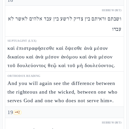
18
HEBREW (MT)
ושבתם וראיתם בין צדיק לרשע בין עבד אלהים לאשר לא
עבדו
SEPTUAGINT (LXX)
καὶ ἐπιστραφήσεσθε καὶ ὄψεσθε ἀνὰ μέσον
δικαίου καὶ ἀνὰ μέσον ἀνόμου καὶ ἀνὰ μέσον
τοῦ δουλεύοντος θεῷ καὶ τοῦ μὴ δουλεύοντος.
ORTHODOX READING
And you will again see the difference between
the righteous and the wicked, between one who
serves God and one who does not serve him».
19
🗝️
2
HEBREW (MT)