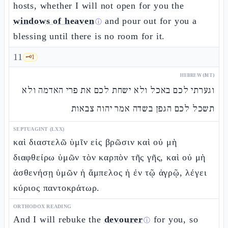
hosts, whether I will not open for you the
windows of heaven
and pour out for you a
ⓘ
blessing until there is no room for it.
11
🗝️
1
HEBREW (MT)
וגערתי לכם באכל ולא ישחת לכם את פרי האדמה ולא
תשכל לכם הגפן בשדה אמר יהוה צבאות
SEPTUAGINT (LXX)
καὶ διαστελῶ ὑμῖν εἰς βρῶσιν καὶ οὐ μὴ
διαφθείρω ὑμῶν τὸν καρπὸν τῆς γῆς, καὶ οὐ μὴ
ἀσθενήσῃ ὑμῶν ἡ ἄμπελος ἡ ἐν τῷ ἀγρῷ, λέγει
κύριος παντοκράτωρ.
ORTHODOX READING
And I will rebuke the
devourer
for you, so
ⓘ