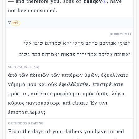
— and therefore you, sons of
Yaaqòv
, have
ⓘ
not been consumed.
7
🗝️
1
HEBREW (MT)
למימי אבתיכם סרתם מחקי ולא שמרתם שובו אלי
ואשובה אליכם אמר יהוה צבאות ואמרתם במה נשוב
SEPTUAGINT (LXX)
ἀπὸ τῶν ἀδικιῶν τῶν πατέρων ὑμῶν, ἐξεκλίνατε
νόμιμά μου καὶ οὐκ ἐφυλάξασθε. ἐπιστρέψατε
πρός με, καὶ ἐπιστραφήσομαι πρὸς ὑμᾶς, λέγει
κύριος παντοκράτωρ. καὶ εἴπατε Ἐν τίνι
ἐπιστρέψωμεν;
ORTHODOX READING
From the days of your fathers you have turned