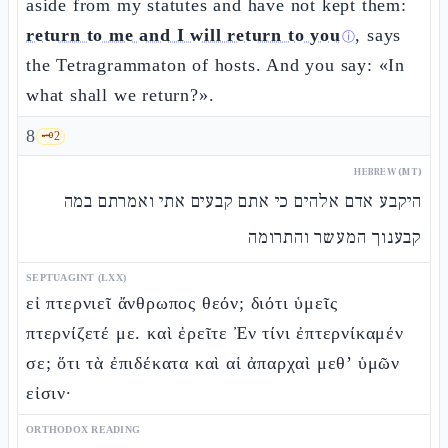
aside from my statutes and have not kept them:
return to me and I will return to you
, says
ⓘ
the Tetragrammaton of hosts. And you say: «In
what shall we return?».
8
🗝️
2
HEBREW (MT)
היקבע אדם אלהים כי אתם קבעים אתי ואמרתם במה
קבענוך המעשר והתרומה
SEPTUAGINT (LXX)
εἰ πτερνιεῖ ἄνθρωπος θεόν; διότι ὑμεῖς
πτερνίζετέ με. καὶ ἐρεῖτε Ἐν τίνι ἐπτερνίκαμέν
σε; ὅτι τὰ ἐπιδέκατα καὶ αἱ ἀπαρχαὶ μεθ’ ὑμῶν
εἰσιν·
ORTHODOX READING