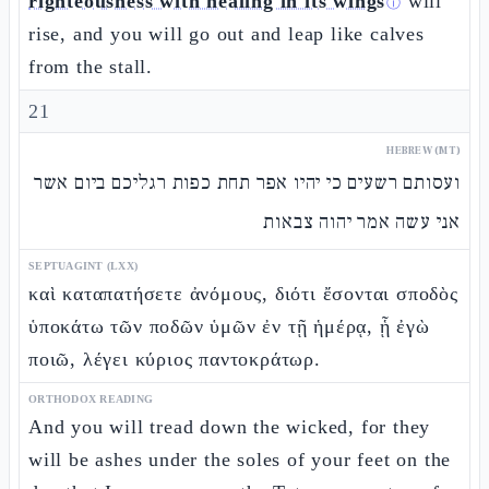
righteousness with healing in its wings
will
ⓘ
rise, and you will go out and leap like calves
from the stall.
21
HEBREW (MT)
ועסותם רשעים כי יהיו אפר תחת כפות רגליכם ביום אשר
אני עשה אמר יהוה צבאות
SEPTUAGINT (LXX)
καὶ καταπατήσετε ἀνόμους, διότι ἔσονται σποδὸς
ὑποκάτω τῶν ποδῶν ὑμῶν ἐν τῇ ἡμέρᾳ, ᾗ ἐγὼ
ποιῶ, λέγει κύριος παντοκράτωρ.
ORTHODOX READING
And you will tread down the wicked, for they
will be ashes under the soles of your feet on the