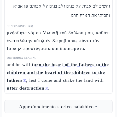
והשיב לב אבות על בנים ולב בנים על אבותם פן אבוא
והכיתי את הארץ חרם
SEPTUAGINT (LXX)
μνήσθητε νόμου Μωυσῆ τοῦ δούλου μου, καθότι
ἐνετειλάμην αὐτῷ ἐν Χωρηβ πρὸς πάντα τὸν
Ισραηλ προστάγματα καὶ δικαιώματα.
ORTHODOX READING
and he will
turn the heart of the fathers to the
children and the heart of the children to the
fathers
, lest I come and strike the land with
ⓘ
utter destruction
.
ⓘ
Approfondimento storico-halakhico