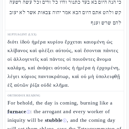
כי הנה היום בא בער כתנור והיו כל זדים וכל עשה רשעה
קש ולהט אתם היום הבא אמר יהוה צבאות אשר לא יעזב
להם שרש וענף
SEPTUAGINT (LXX)
διότι ἰδοὺ ἡμέρα κυρίου ἔρχεται καιομένη ὡς
κλίβανος καὶ φλέξει αὐτούς, καὶ ἔσονται πάντες
οἱ ἀλλογενεῖς καὶ πάντες οἱ ποιοῦντες ἄνομα
καλάμη, καὶ ἀνάψει αὐτοὺς ἡ ἡμέρα ἡ ἐρχομένη,
λέγει κύριος παντοκράτωρ, καὶ οὐ μὴ ὑπολειφθῇ
ἐξ αὐτῶν ῥίζα οὐδὲ κλῆμα.
ORTHODOX READING
For behold, the day is coming, burning like a
furnace
: the arrogant and every worker of
ⓘ
iniquity will be
stubble
, and the coming day
ⓘ
will set them ablaze, says the Tetragrammaton of