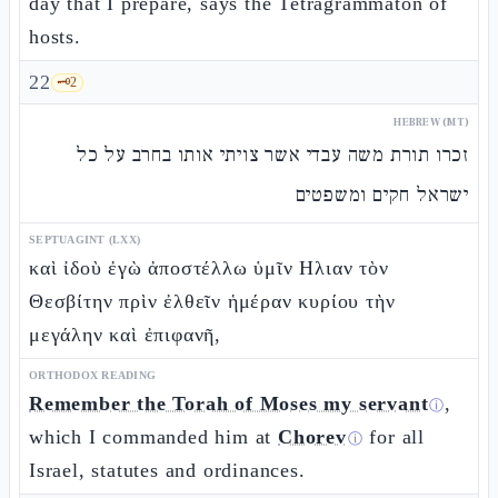
day that I prepare, says the Tetragrammaton of
hosts.
22
🗝️
2
HEBREW (MT)
זכרו תורת משה עבדי אשר צויתי אותו בחרב על כל
ישראל חקים ומשפטים
SEPTUAGINT (LXX)
καὶ ἰδοὺ ἐγὼ ἀποστέλλω ὑμῖν Ηλιαν τὸν
Θεσβίτην πρὶν ἐλθεῖν ἡμέραν κυρίου τὴν
μεγάλην καὶ ἐπιφανῆ,
ORTHODOX READING
Remember the Torah of Moses my servant
,
ⓘ
which I commanded him at
Chorev
for all
ⓘ
Israel, statutes and ordinances.