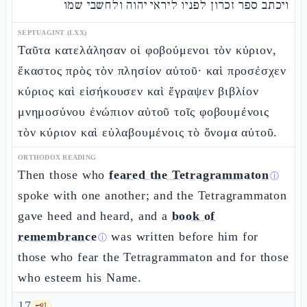
ויכתב ספר זכרון לפניו ליראי יהוה ולחשבי שמו
SEPTUAGINT (LXX)
Ταῦτα κατελάλησαν οἱ φοβούμενοι τὸν κύριον,
ἕκαστος πρὸς τὸν πλησίον αὐτοῦ· καὶ προσέσχεν
κύριος καὶ εἰσήκουσεν καὶ ἔγραψεν βιβλίον
μνημοσύνου ἐνώπιον αὐτοῦ τοῖς φοβουμένοις
τὸν κύριον καὶ εὐλαβουμένοις τὸ ὄνομα αὐτοῦ.
ORTHODOX READING
Then those who
feared the Tetragrammaton
ⓘ
spoke with one another; and the Tetragrammaton
gave heed and heard, and a
book of
remembrance
was written before him for
ⓘ
those who fear the Tetragrammaton and for those
who esteem his Name.
17
🗝️
1