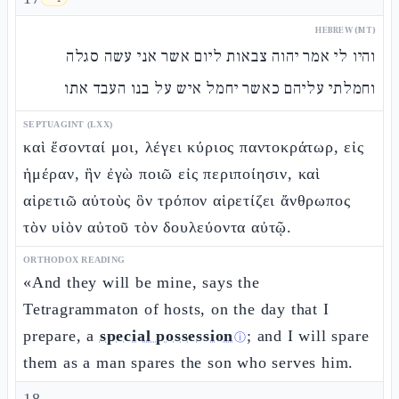
HEBREW (MT)
והיו לי אמר יהוה צבאות ליום אשר אני עשה סגלה
וחמלתי עליהם כאשר יחמל איש על בנו העבד אתו
SEPTUAGINT (LXX)
καὶ ἔσονταί μοι, λέγει κύριος παντοκράτωρ, εἰς
ἡμέραν, ἣν ἐγὼ ποιῶ εἰς περιποίησιν, καὶ
αἱρετιῶ αὐτοὺς ὃν τρόπον αἱρετίζει ἄνθρωπος
τὸν υἱὸν αὐτοῦ τὸν δουλεύοντα αὐτῷ.
ORTHODOX READING
«And they will be mine, says the
Tetragrammaton of hosts, on the day that I
prepare, a
special possession
; and I will spare
ⓘ
them as a man spares the son who serves him.