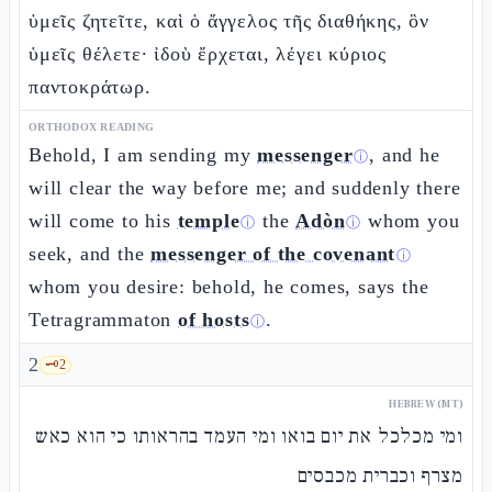
ὑμεῖς ζητεῖτε, καὶ ὁ ἄγγελος τῆς διαθήκης, ὃν
ὑμεῖς θέλετε· ἰδοὺ ἔρχεται, λέγει κύριος
παντοκράτωρ.
ORTHODOX READING
Behold, I am sending my
messenger
, and he
ⓘ
will clear the way before me; and suddenly there
will come to his
temple
the
Adòn
whom you
ⓘ
ⓘ
seek, and the
messenger of the covenant
ⓘ
whom you desire: behold, he comes, says the
Tetragrammaton
of hosts
.
ⓘ
2
🗝️
2
HEBREW (MT)
ומי מכלכל את יום בואו ומי העמד בהראותו כי הוא כאש
מצרף וכברית מכבסים