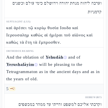
וערבה ליהוה מנחת יהודה וירושלם כימי עולם וכשנים
קדמניות
SEPTUAGINT (LXX)
καὶ ἀρέσει τῷ κυρίῳ θυσία Ιουδα καὶ
Ιερουσαλημ καθὼς αἱ ἡμέραι τοῦ αἰῶνος καὶ
καθὼς τὰ ἔτη τὰ ἔμπροσθεν.
ORTHODOX READING
And the oblation of
Yehudàh
and of
ⓘ
Yerushalàyim
will be pleasing to the
ⓘ
Tetragrammaton as in the ancient days and as in
the years of old.
5
🗝️
2
HEBREW (MT)
וקרבתי אליכם למשפט והייתי עד ממהר במכשפים