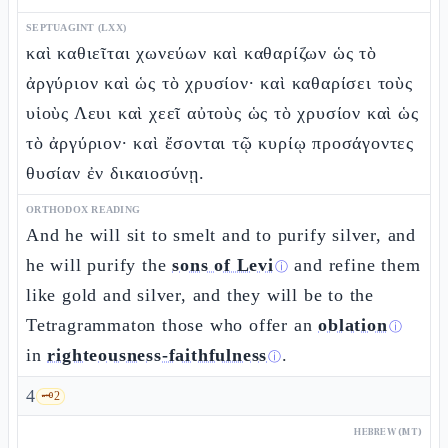
SEPTUAGINT (LXX)
καὶ καθιεῖται χωνεύων καὶ καθαρίζων ὡς τὸ
ἀργύριον καὶ ὡς τὸ χρυσίον· καὶ καθαρίσει τοὺς
υἱοὺς Λευι καὶ χεεῖ αὐτοὺς ὡς τὸ χρυσίον καὶ ὡς
τὸ ἀργύριον· καὶ ἔσονται τῷ κυρίῳ προσάγοντες
θυσίαν ἐν δικαιοσύνῃ.
ORTHODOX READING
And he will sit to smelt and to purify silver, and
he will purify the
sons of Levi
and refine them
ⓘ
like gold and silver, and they will be to the
Tetragrammaton those who offer an
oblation
ⓘ
in
righteousness-faithfulness
.
ⓘ
4
🗝️
2
HEBREW (MT)