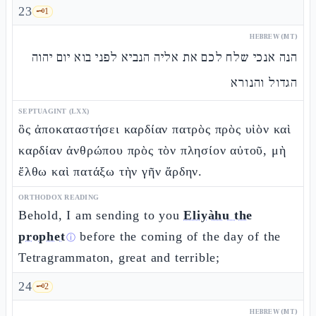
23
🗝️
1
HEBREW (MT)
הנה אנכי שלח לכם את אליה הנביא לפני בוא יום יהוה
הגדול והנורא
SEPTUAGINT (LXX)
ὃς ἀποκαταστήσει καρδίαν πατρὸς πρὸς υἱὸν καὶ
καρδίαν ἀνθρώπου πρὸς τὸν πλησίον αὐτοῦ, μὴ
ἔλθω καὶ πατάξω τὴν γῆν ἄρδην.
ORTHODOX READING
Behold, I am sending to you
Eliyàhu the
prophet
before the coming of the day of the
ⓘ
Tetragrammaton, great and terrible;
24
🗝️
2
HEBREW (MT)