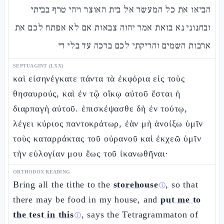
הביאו את כל המעשר אל בית האוצר ויהי טרף בביתי
ובחנוני נא בזאת אמר יהוה צבאות אם לא אפתח לכם את
ארבות השמים והריקתי לכם ברכה עד בלי די
SEPTUAGINT (LXX)
καὶ εἰσηνέγκατε πάντα τὰ ἐκφόρια εἰς τοὺς
θησαυρούς, καὶ ἐν τῷ οἴκῳ αὐτοῦ ἔσται ἡ
διαρπαγὴ αὐτοῦ. ἐπισκέψασθε δὴ ἐν τούτῳ,
λέγει κύριος παντοκράτωρ, ἐὰν μὴ ἀνοίξω ὑμῖν
τοὺς καταρράκτας τοῦ οὐρανοῦ καὶ ἐκχεῶ ὑμῖν
τὴν εὐλογίαν μου ἕως τοῦ ἱκανωθῆναι·
ORTHODOX READING
Bring all the tithe to the
storehouse
, so that
ⓘ
there may be food in my house, and
put me to
the test in this
, says the Tetragrammaton of
ⓘ