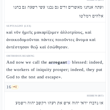
ועתה אנחנו מאשרים זדים גם נבנו עשי רשעה גם בחנו
אלהים וימלטו
SEPTUAGINT (LXX)
καὶ νῦν ἡμεῖς μακαρίζομεν ἀλλοτρίους, καὶ
ἀνοικοδομοῦνται πάντες ποιοῦντες ἄνομα καὶ
ἀντέστησαν θεῷ καὶ ἐσώθησαν.
ORTHODOX READING
And now we call the
arrogant
blessed: indeed,
ⓘ
the workers of iniquity prosper; indeed, they put
God to the test and escape».
16
🗝️
2
HEBREW (MT)
אז נדברו יראי יהוה איש את רעהו ויקשב יהוה וישמע