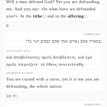
Will a man defraud God? Yet you are defrauding
me. And you say: «In what have we defrauded
you?». In the
tithe
and in the
offering
.
ⓘ
ⓘ
9
HEBREW (MT)
במארה אתם נארים ואתי אתם קבעים הגוי כלו
SEPTUAGINT (LXX)
καὶ ἀποβλέποντες ὑμεῖς ἀποβλέπετε, καὶ ἐμὲ
ὑμεῖς πτερνίζετε· τὸ ἔθνος συνετελέσθη.
ORTHODOX READING
You are cursed with a curse, yet it is me you are
defrauding, the whole nation.
10
🗝️
3
HEBREW (MT)