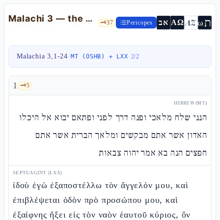
Malachi 3 — the malʾàkh ha-berìt, the test of the tithe, the Moses/Elijah seal
ת
AZ
ω
אב
ΑΩ
🗝️
37
Pericopes
Malachia 3,1-24
·
·
MT (OSHB) + LXX
2
/
2
1
🗝️
5
HEBREW (MT)
הנני שלח מלאכי ופנה דרך לפני ופתאם יבוא אל היכלו
האדון אשר אתם מבקשים ומלאך הברית אשר אתם
חפצים הנה בא אמר יהוה צבאות
SEPTUAGINT (LXX)
ἰδοὺ ἐγὼ ἐξαποστέλλω τὸν ἄγγελόν μου, καὶ
ἐπιβλέψεται ὁδὸν πρὸ προσώπου μου, καὶ
ἐξαίφνης ἥξει εἰς τὸν ναὸν ἑαυτοῦ κύριος, ὃν