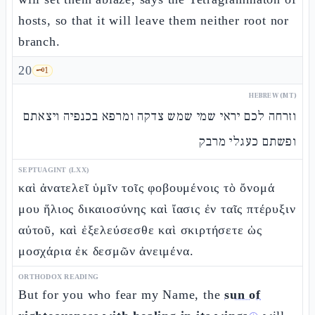
hosts, so that it will leave them neither root nor
branch.
20
🗝️
1
HEBREW (MT)
וזרחה לכם יראי שמי שמש צדקה ומרפא בכנפיה ויצאתם
ופשתם כעגלי מרבק
SEPTUAGINT (LXX)
καὶ ἀνατελεῖ ὑμῖν τοῖς φοβουμένοις τὸ ὄνομά
μου ἥλιος δικαιοσύνης καὶ ἴασις ἐν ταῖς πτέρυξιν
αὐτοῦ, καὶ ἐξελεύσεσθε καὶ σκιρτήσετε ὡς
μοσχάρια ἐκ δεσμῶν ἀνειμένα.
ORTHODOX READING
But for you who fear my Name, the
sun of