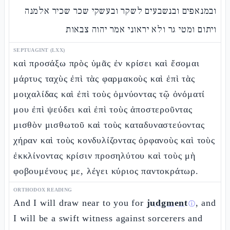
ובמנאפים ובנשבעים לשקר ובעשקי שכר שכיר אלמנה
ויתום ומטי גר ולא יראוני אמר יהוה צבאות
SEPTUAGINT (LXX)
καὶ προσάξω πρὸς ὑμᾶς ἐν κρίσει καὶ ἔσομαι
μάρτυς ταχὺς ἐπὶ τὰς φαρμακοὺς καὶ ἐπὶ τὰς
μοιχαλίδας καὶ ἐπὶ τοὺς ὀμνύοντας τῷ ὀνόματί
μου ἐπὶ ψεύδει καὶ ἐπὶ τοὺς ἀποστεροῦντας
μισθὸν μισθωτοῦ καὶ τοὺς καταδυναστεύοντας
χήραν καὶ τοὺς κονδυλίζοντας ὀρφανοὺς καὶ τοὺς
ἐκκλίνοντας κρίσιν προσηλύτου καὶ τοὺς μὴ
φοβουμένους με, λέγει κύριος παντοκράτωρ.
ORTHODOX READING
And I will draw near to you for
judgment
, and
ⓘ
I will be a swift witness against sorcerers and