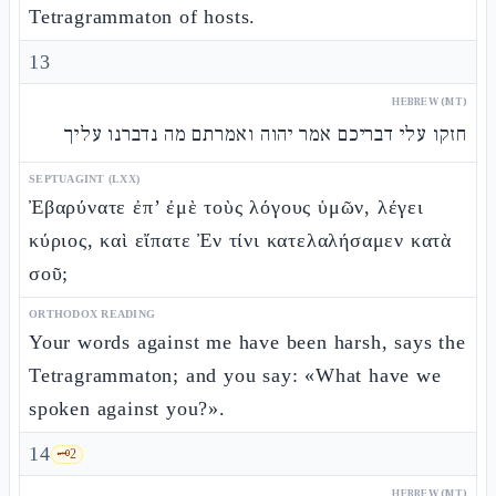
Tetragrammaton of hosts.
13
HEBREW (MT)
חזקו עלי דבריכם אמר יהוה ואמרתם מה נדברנו עליך
SEPTUAGINT (LXX)
Ἐβαρύνατε ἐπ’ ἐμὲ τοὺς λόγους ὑμῶν, λέγει
κύριος, καὶ εἴπατε Ἐν τίνι κατελαλήσαμεν κατὰ
σοῦ;
ORTHODOX READING
Your words against me have been harsh, says the
Tetragrammaton; and you say: «What have we
spoken against you?».
14
🗝️
2
HEBREW (MT)