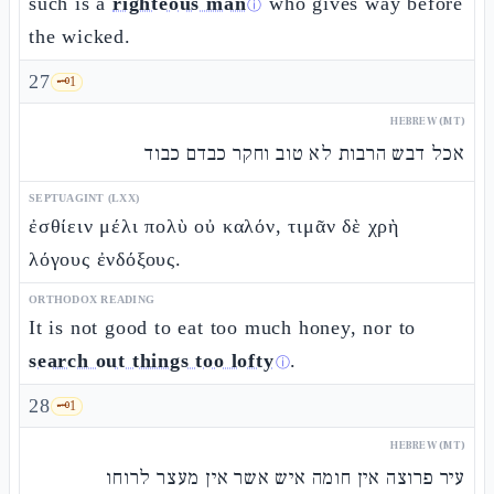
such is a
righteous man
who gives way before
ⓘ
the wicked.
27
🗝️
1
HEBREW (MT)
אכל דבש הרבות לא טוב וחקר כבדם כבוד
SEPTUAGINT (LXX)
ἐσθίειν μέλι πολὺ οὐ καλόν, τιμᾶν δὲ χρὴ
λόγους ἐνδόξους.
ORTHODOX READING
It is not good to eat too much honey, nor to
search out things too lofty
.
ⓘ
28
🗝️
1
HEBREW (MT)
עיר פרוצה אין חומה איש אשר אין מעצר לרוחו