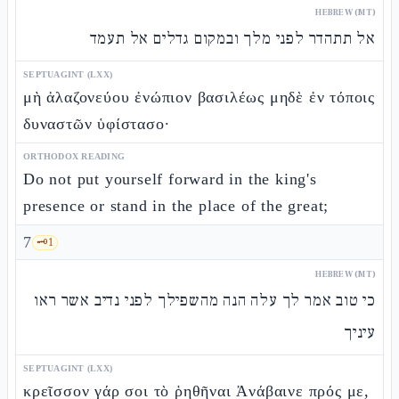
HEBREW (MT)
אל תתהדר לפני מלך ובמקום גדלים אל תעמד
SEPTUAGINT (LXX)
μὴ ἀλαζονεύου ἐνώπιον βασιλέως μηδὲ ἐν τόποις
δυναστῶν ὑφίστασο·
ORTHODOX READING
Do not put yourself forward in the king's
presence or stand in the place of the great;
7
🗝️
1
HEBREW (MT)
כי טוב אמר לך עלה הנה מהשפילך לפני נדיב אשר ראו
עיניך
SEPTUAGINT (LXX)
κρεῖσσον γάρ σοι τὸ ῥηθῆναι Ἀνάβαινε πρός με,