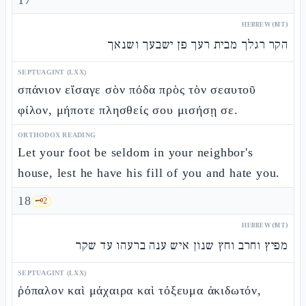
17
HEBREW (MT)
הקר רגלך מבית רעך פן ישבעך ושנאך
SEPTUAGINT (LXX)
σπάνιον εἴσαγε σὸν πόδα πρὸς τὸν σεαυτοῦ
φίλον, μήποτε πλησθείς σου μισήσῃ σε.
ORTHODOX READING
Let your foot be seldom in your neighbor's
house, lest he have his fill of you and hate you.
18
🗝️
2
HEBREW (MT)
מפיץ וחרב וחץ שנון איש ענה ברעהו עד שקר
SEPTUAGINT (LXX)
ῥόπαλον καὶ μάχαιρα καὶ τόξευμα ἀκιδωτόν,