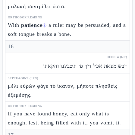
μαλακὴ συντρίβει ὀστᾶ.
ORTHODOX READING
With
patience
a ruler may be persuaded, and a
ⓘ
soft tongue breaks a bone.
16
HEBREW (MT)
דבש מצאת אכל דיך פן תשבענו והקאתו
SEPTUAGINT (LXX)
μέλι εὑρὼν φάγε τὸ ἱκανόν, μήποτε πλησθεὶς
ἐξεμέσῃς.
ORTHODOX READING
If you have found honey, eat only what is
enough, lest, being filled with it, you vomit it.