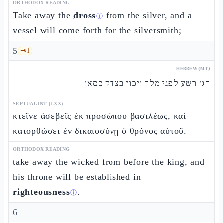
ORTHODOX READING
Take away the
dross
from the silver, and a
ⓘ
vessel will come forth for the silversmith;
5
🗝️
1
HEBREW (MT)
הגו רשע לפני מלך ויכון בצדק כסאו
SEPTUAGINT (LXX)
κτεῖνε ἀσεβεῖς ἐκ προσώπου βασιλέως, καὶ
κατορθώσει ἐν δικαιοσύνῃ ὁ θρόνος αὐτοῦ.
ORTHODOX READING
take away the wicked from before the king, and
his throne will be established in
righteousness
.
ⓘ
6