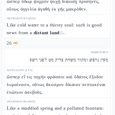
ὥσπερ ὕδωρ ψυχρὸν ψυχῇ διψώσῃ προσηνές,
οὕτως ἀγγελία ἀγαθὴ ἐκ γῆς μακρόθεν.
ORTHODOX READING
Like cold water to a thirsty soul: such is good
news from a
distant land
.
ⓘ
26
🗝️
1
HEBREW (MT)
מעין נרפש ומקור משחת צדיק מט לפני רשע
SEPTUAGINT (LXX)
ὥσπερ εἴ τις πηγὴν φράσσοι καὶ ὕδατος ἔξοδον
λυμαίνοιτο, οὕτως ἄκοσμον δίκαιον πεπτωκέναι
ἐνώπιον ἀσεβοῦς.
ORTHODOX READING
Like a muddied spring and a polluted fountain: