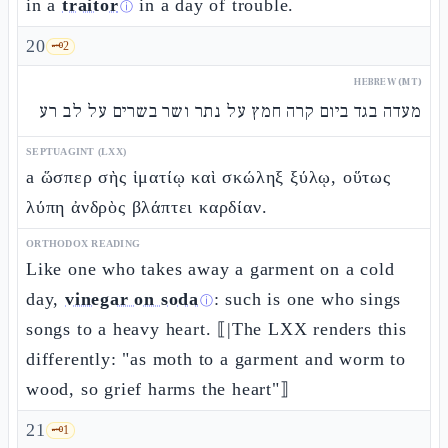
in a
traitor
in a day of trouble.
ⓘ
20
🗝️
2
HEBREW (MT)
מעדה בגד ביום קרה חמץ על נתר ושר בשרים על לב רע
SEPTUAGINT (LXX)
a ὥσπερ σὴς ἱματίῳ καὶ σκώληξ ξύλῳ, οὕτως
λύπη ἀνδρὸς βλάπτει καρδίαν.
ORTHODOX READING
Like one who takes away a garment on a cold
day,
vinegar on soda
: such is one who sings
ⓘ
songs to a heavy heart. ⟦|The LXX renders this
differently: "as moth to a garment and worm to
wood, so grief harms the heart"⟧
21
🗝️
1