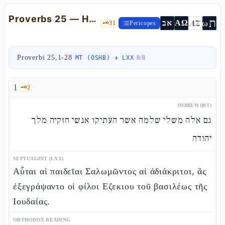
Proverbs 25 — Hezekiah's Collection, the Honey, and the Hungry Enemy
ת
AZ
ω
אב
ΑΩ
🗝️
31
Pericopes
Proverbi 25,1-28
·
·
MT (OSHB) + LXX
8
/
8
1
🗝️
2
HEBREW (MT)
גם אלה משלי שלמה אשר העתיקו אנשי חזקיה מלך
יהודה
SEPTUAGINT (LXX)
Αὗται αἱ παιδεῖαι Σαλωμῶντος αἱ ἀδιάκριτοι, ἃς
ἐξεγράψαντο οἱ φίλοι Εζεκιου τοῦ βασιλέως τῆς
Ιουδαίας.
ORTHODOX READING