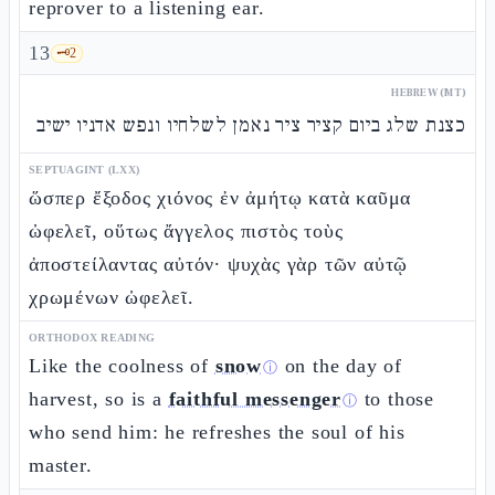
reprover to a listening ear.
13
🗝️
2
HEBREW (MT)
כצנת שלג ביום קציר ציר נאמן לשלחיו ונפש אדניו ישיב
SEPTUAGINT (LXX)
ὥσπερ ἔξοδος χιόνος ἐν ἀμήτῳ κατὰ καῦμα
ὠφελεῖ, οὕτως ἄγγελος πιστὸς τοὺς
ἀποστείλαντας αὐτόν· ψυχὰς γὰρ τῶν αὐτῷ
χρωμένων ὠφελεῖ.
ORTHODOX READING
Like the coolness of
snow
on the day of
ⓘ
harvest, so is a
faithful messenger
to those
ⓘ
who send him: he refreshes the soul of his
master.