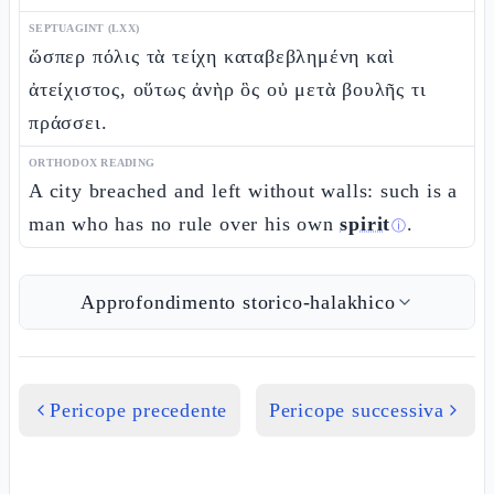
SEPTUAGINT (LXX)
ὥσπερ πόλις τὰ τείχη καταβεβλημένη καὶ
ἀτείχιστος, οὕτως ἀνὴρ ὃς οὐ μετὰ βουλῆς τι
πράσσει.
ORTHODOX READING
A city breached and left without walls: such is a
man who has no rule over his own
spirit
.
ⓘ
Approfondimento storico-halakhico
Pericope precedente
Pericope successiva