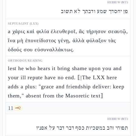
HEBREW (MT)
פן יחסדך שמע ודבתך לא תשוב
SEPTUAGINT (LXX)
a χάρις καὶ φιλία ἐλευθεροῖ, ἃς τήρησον σεαυτῷ,
ἵνα μὴ ἐπονείδιστος γένῃ, ἀλλὰ φύλαξον τὰς
ὁδούς σου εὐσυναλλάκτως.
ORTHODOX READING
lest he who hears it bring shame upon you and
your ill repute have no end. ⟦|The LXX here
adds a plus: "grace and friendship deliver: keep
them," absent from the Masoretic text⟧
11
🗝️
2
HEBREW (MT)
תפוחי זהב במשכיות כסף דבר דבר על אפניו