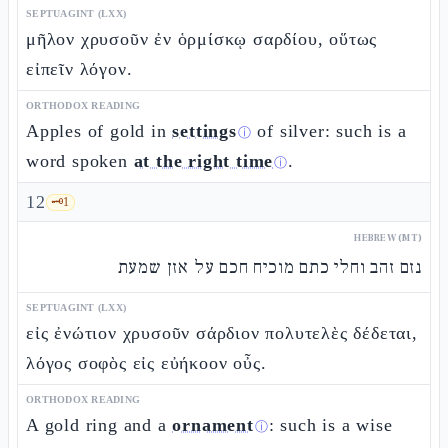
SEPTUAGINT (LXX)
μῆλον χρυσοῦν ἐν ὁρμίσκῳ σαρδίου, οὕτως
εἰπεῖν λόγον.
ORTHODOX READING
Apples of gold in
settings
of silver: such is a
ⓘ
word spoken
at the right time
.
ⓘ
12
🗝️
1
HEBREW (MT)
נזם זהב וחלי כתם מוכיח חכם על אזן שמעת
SEPTUAGINT (LXX)
εἰς ἐνώτιον χρυσοῦν σάρδιον πολυτελὲς δέδεται,
λόγος σοφὸς εἰς εὐήκοον οὖς.
ORTHODOX READING
A gold ring and a
ornament
: such is a wise
ⓘ