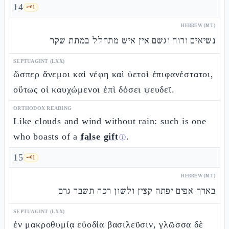
14
🗝️
1
HEBREW (MT)
נשיאים ורוח וגשם אין איש מתהלל במתת שקר
SEPTUAGINT (LXX)
ὥσπερ ἄνεμοι καὶ νέφη καὶ ὑετοὶ ἐπιφανέστατοι,
οὕτως οἱ καυχώμενοι ἐπὶ δόσει ψευδεῖ.
ORTHODOX READING
Like clouds and wind without rain: such is one
who boasts of a
false gift
.
ⓘ
15
🗝️
1
HEBREW (MT)
בארך אפים יפתה קצין ולשון רכה תשבר גרם
SEPTUAGINT (LXX)
ἐν μακροθυμίᾳ εὐοδία βασιλεῦσιν, γλῶσσα δὲ