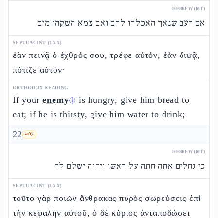
HEBREW (MT)
אם רעב שנאך האכלהו לחם ואם צמא השקהו מים
SEPTUAGINT (LXX)
ἐὰν πεινᾷ ὁ ἐχθρός σου, τρέφε αὐτόν, ἐὰν διψᾷ,
πότιζε αὐτόν·
ORTHODOX READING
If your
enemy
is hungry, give him bread to
ⓘ
eat; if he is thirsty, give him water to drink;
22
🗝️
2
HEBREW (MT)
כי גחלים אתה חתה על ראשו ויהוה ישלם לך
SEPTUAGINT (LXX)
τοῦτο γὰρ ποιῶν ἄνθρακας πυρὸς σωρεύσεις ἐπὶ
τὴν κεφαλὴν αὐτοῦ, ὁ δὲ κύριος ἀνταποδώσει