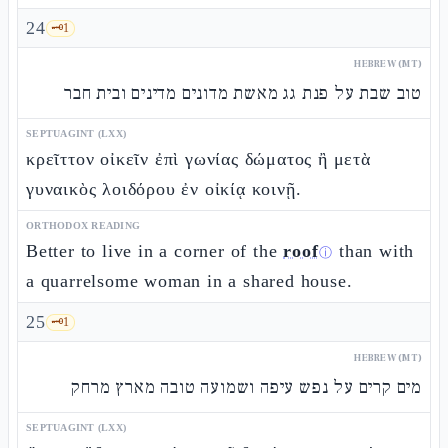
24
🗝️
1
HEBREW (MT)
טוב שבת על פנת גג מאשת מדונים מדינים ובית חבר
SEPTUAGINT (LXX)
κρεῖττον οἰκεῖν ἐπὶ γωνίας δώματος ἢ μετὰ
γυναικὸς λοιδόρου ἐν οἰκίᾳ κοινῇ.
ORTHODOX READING
Better to live in a corner of the
roof
than with
ⓘ
a quarrelsome woman in a shared house.
25
🗝️
1
HEBREW (MT)
מים קרים על נפש עיפה ושמועה טובה מארץ מרחק
SEPTUAGINT (LXX)