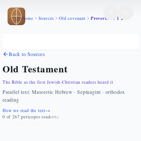
Skip to main content
Proverbi 25 1 28
Home
Sources
Old covenant
Back to Sources
Old Testament
The Bible as the first Jewish-Christian readers heard it
Parallel text: Masoretic Hebrew · Septuagint · orthodox
reading
How we read the text
→
0
of
267
pericopes read
(
0
%)