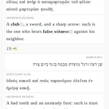
οὕτως καὶ ἀνὴρ ὁ καταμαρτυρῶν τοῦ φίλου
αὐτοῦ μαρτυρίαν ψευδῆ.
ORTHODOX READING
A
club
, a sword, and a sharp arrow: such is
ⓘ
the one who bears
false witness
against his
ⓘ
neighbor.
19
🗝️
1
HEBREW (MT)
שן רעה ורגל מועדת מבטח בוגד ביום צרה
SEPTUAGINT (LXX)
ὀδοὺς κακοῦ καὶ ποὺς παρανόμου ὀλεῖται ἐν
ἡμέρᾳ κακῇ.
ORTHODOX READING
A bad tooth and an unsteady foot: such is trust