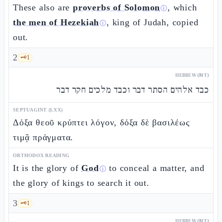
These also are
proverbs of Solomon
, which
ⓘ
the men of Hezekiah
, king of Judah, copied
ⓘ
out.
2
🗝️
1
HEBREW (MT)
כבד אלהים הסתר דבר וכבד מלכים חקר דבר
SEPTUAGINT (LXX)
Δόξα θεοῦ κρύπτει λόγον, δόξα δὲ βασιλέως
τιμᾷ πράγματα.
ORTHODOX READING
It is the glory of
God
to conceal a matter, and
ⓘ
the glory of kings to search it out.
3
🗝️
1
HEBREW (MT)