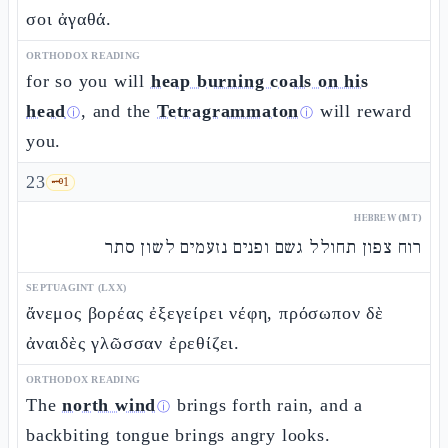
σοι ἀγαθά.
ORTHODOX READING
for so you will
heap burning coals on his
head
, and the
Tetragrammaton
will reward
ⓘ
ⓘ
you.
23
🗝️
1
HEBREW (MT)
רוח צפון תחולל גשם ופנים נזעמים לשון סתר
SEPTUAGINT (LXX)
ἄνεμος βορέας ἐξεγείρει νέφη, πρόσωπον δὲ
ἀναιδὲς γλῶσσαν ἐρεθίζει.
ORTHODOX READING
The
north wind
brings forth rain, and a
ⓘ
backbiting tongue brings angry looks.