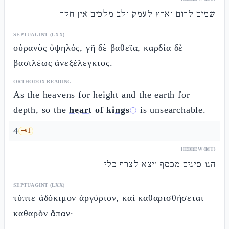
שמים לרום וארץ לעמק ולב מלכים אין חקר
SEPTUAGINT (LXX)
οὐρανὸς ὑψηλός, γῆ δὲ βαθεῖα, καρδία δὲ
βασιλέως ἀνεξέλεγκτος.
ORTHODOX READING
As the heavens for height and the earth for
depth, so the
heart of kings
is unsearchable.
ⓘ
4
🗝️
1
HEBREW (MT)
הגו סיגים מכסף ויצא לצרף כלי
SEPTUAGINT (LXX)
τύπτε ἀδόκιμον ἀργύριον, καὶ καθαρισθήσεται
καθαρὸν ἅπαν·