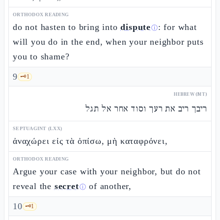
ORTHODOX READING
do not hasten to bring into
dispute
: for what
ⓘ
will you do in the end, when your neighbor puts
you to shame?
9
🗝️
1
HEBREW (MT)
ריבך ריב את רעך וסוד אחר אל תגל
SEPTUAGINT (LXX)
ἀναχώρει εἰς τὰ ὀπίσω, μὴ καταφρόνει,
ORTHODOX READING
Argue your case with your neighbor, but do not
reveal the
secret
of another,
ⓘ
10
🗝️
1