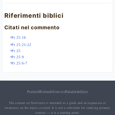
Riferimenti biblici
Citati nel commento
Pr 25:16
Pr 25:21-22
Pr 25
Pr 25:9
Pr 25:6-7
Psalms
Mishnah
Sources
Halakhah
Quiz
The content on TeoCentro is intended as a guide and an expansion of
awareness on the topics covered. It is not a substitute for studying primary
sources — it is a starting point.