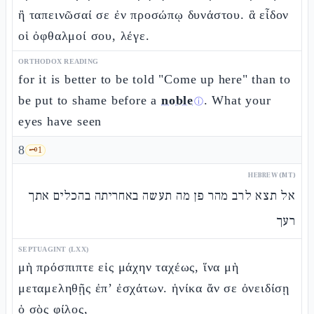
ἢ ταπεινῶσαί σε ἐν προσώπῳ δυνάστου. ἃ εἶδον
οἱ ὀφθαλμοί σου, λέγε.
ORTHODOX READING
for it is better to be told "Come up here" than to
be put to shame before a
noble
. What your
ⓘ
eyes have seen
8
🗝️
1
HEBREW (MT)
אל תצא לרב מהר פן מה תעשה באחריתה בהכלים אתך
רעך
SEPTUAGINT (LXX)
μὴ πρόσπιπτε εἰς μάχην ταχέως, ἵνα μὴ
μεταμεληθῇς ἐπ’ ἐσχάτων. ἡνίκα ἄν σε ὀνειδίσῃ
ὁ σὸς φίλος,