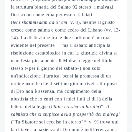
la struttura binaria del Salmo 92 stesso: i malvagi
fioriscono come erba per essere falciati
(
lehi·shammedam ad ol am
, v. 8), mentre il giusto
cresce come palma e come cedro del Libano (vv. 13-
14). La distinzione tra le due sorti non è ancora
evidente nel presente — ma il sabato anticipa la
risoluzione escatologica in cui la giustizia divina si
manifesta pienamente. Il Midrash legge nel titolo
stesso («per il giorno del sabato») non solo
un'indicazione liturgica, bensì la promessa di un
ordine morale che il settimo giorno rivela: il riposo
di Dio non è assenza, ma compimento della
giustizia.che io entri con i miei figli al di là della
lettera della legge (
lifnim mi-shurat ha-din
)"
. Il
salmista che si stupisce della prosperità dei malvagi
(
"Tu Signore sei eccelso in eterno"*, v. 9) trova qui
la chiave: la pazienza di Dio non è indifferenza ma