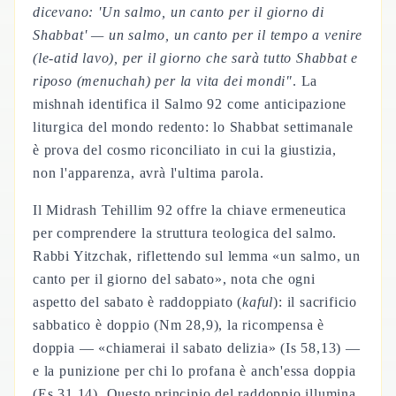
dicevano: 'Un salmo, un canto per il giorno di
Shabbat' — un salmo, un canto per il tempo a venire
(
le-atid lavo
), per il giorno che sarà tutto
Shabbat
e
riposo (
menuchah
) per la vita dei mondi"
. La
mishnah identifica il Salmo 92 come anticipazione
liturgica del mondo redento: lo Shabbat settimanale
è prova del cosmo riconciliato in cui la giustizia,
non l'apparenza, avrà l'ultima parola.
Il Midrash Tehillim 92 offre la chiave ermeneutica
per comprendere la struttura teologica del salmo.
Rabbi Yitzchak, riflettendo sul lemma «un salmo, un
canto per il giorno del sabato», nota che ogni
aspetto del sabato è raddoppiato (
kaful
): il sacrificio
sabbatico è doppio (Nm 28,9), la ricompensa è
doppia — «chiamerai il sabato delizia» (Is 58,13) —
e la punizione per chi lo profana è anch'essa doppia
(Es 31,14). Questo principio del raddoppio illumina