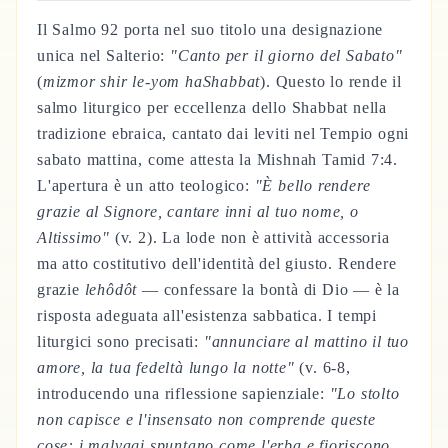
Il Salmo 92 porta nel suo titolo una designazione
unica nel Salterio:
"Canto per il giorno del Sabato"
(
mizmor shir le-yom haShabbat
). Questo lo rende il
salmo liturgico per eccellenza dello Shabbat nella
tradizione ebraica, cantato dai leviti nel Tempio ogni
sabato mattina, come attesta la Mishnah Tamid 7:4.
L'apertura è un atto teologico:
"È bello rendere
grazie al Signore, cantare inni al tuo nome, o
Altissimo"
(v. 2). La lode non è attività accessoria
ma atto costitutivo dell'identità del giusto. Rendere
grazie
lehôdôt
— confessare la bontà di Dio — è la
risposta adeguata all'esistenza sabbatica. I tempi
liturgici sono precisati:
"annunciare al mattino il tuo
amore, la tua fedeltà lungo la notte"
(v. 6-8,
introducendo una riflessione sapienziale:
"Lo stolto
non capisce e l'insensato non comprende queste
cose: i malvagi spuntano come l'erba e fioriscono