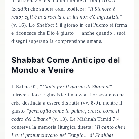
un'affermazione sulla rettitudine di Dio (
YHWH
tzaddik
) che supera ogni teodicea:
"Il Signore è
retto; egli è mia roccia e in lui non c'è ingiustizia"
(v. 16). Lo Shabbat è il giorno in cui l'uomo si ferma
e riconosce che Dio è giusto — anche quando i suoi
disegni superano la comprensione umana.
Shabbat Come Anticipo del
Mondo a Venire
Il Salmo 92,
"Canto per il giorno di Shabbat"
,
intreccia lode e giustizia: i malvagi fioriscono come
erba destinata a essere distrutta (vv. 8-9), mentre il
giusto
"germoglia come la palma, cresce come il
cedro del Libano"
(v. 13). La Mishnah Tamid 7:4
conserva la memoria liturgica diretta:
"Il canto che i
Leviti pronunciavano nel Tempio... di Shabbat