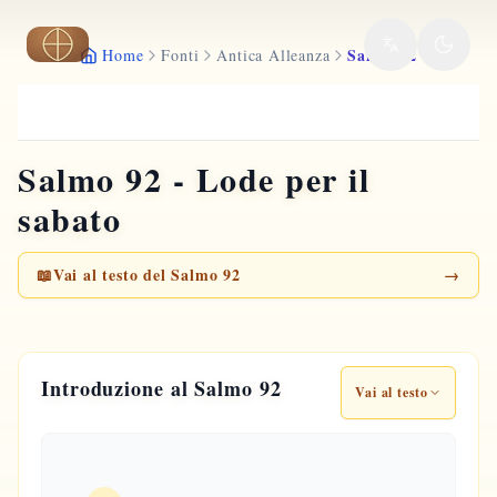
Vai al contenuto principale
Salmo 92
Home
Fonti
Antica Alleanza
Salmo 92 - Lode per il
sabato
📖
Vai al testo del Salmo 92
→
Introduzione al Salmo 92
Vai al testo