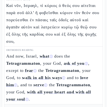
Καὶ νῦν, Ισραηλ, τί κύριος ὁ θεός σου αἰτεῖται
παρὰ σοῦ ἀλλ’ ἢ φοβεῖσθαι κύριον τὸν θεόν σου
πορεύεσθαι ἐν πάσαις ταῖς ὁδοῖς αὐτοῦ καὶ
ἀγαπᾶν αὐτὸν καὶ λατρεύειν κυρίῳ τῷ θεῷ σου
ἐξ ὅλης τῆς καρδίας σου καὶ ἐξ ὅλης τῆς ψυχῆς
σου,
ORTHODOX READING
And now, Israel,
what
does the
ⓘ
Tetragrammaton
, your God,
ask of you
,
ⓘ
except to
fear
the
Tetragrammaton
, your
ⓘ
God, to
walk in all his ways
and to
love
ⓘ
him
, and to
serve
the
Tetragrammaton
,
ⓘ
ⓘ
your God,
with all your heart and with all
your soul
.
ⓘ