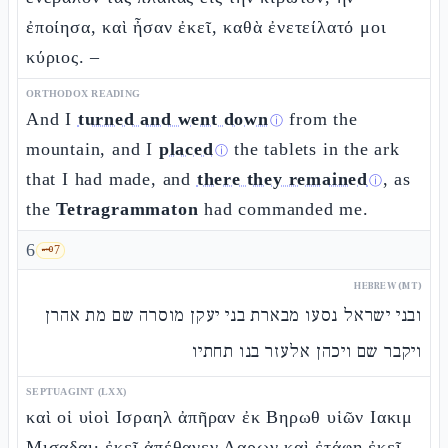
ἐποίησα, καὶ ἦσαν ἐκεῖ, καθὰ ἐνετείλατό μοι
κύριος. –
ORTHODOX READING
And I
turned and went down
from the
ⓘ
mountain, and I
placed
the tablets in the ark
ⓘ
that I had made, and
there they remained
, as
ⓘ
the
Tetragrammaton
had commanded me.
6
🗝️
7
HEBREW (MT)
ובני ישראל נסעו מבארת בני יעקן מוסרה שם מת אהרן
ויקבר שם ויכהן אלעזר בנו תחתיו
SEPTUAGINT (LXX)
καὶ οἱ υἱοὶ Ισραηλ ἀπῆραν ἐκ Βηρωθ υἱῶν Ιακιμ
Μισαδαι· ἐκεῖ ἀπέθανεν Ααρων καὶ ἐτάφη ἐκεῖ,