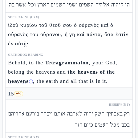
הן ליהוה אלהיך השמים ושמי השמים הארץ וכל אשר בה
SEPTUAGINT (LXX)
ἰδοὺ κυρίου τοῦ θεοῦ σου ὁ οὐρανὸς καὶ ὁ
οὐρανὸς τοῦ οὐρανοῦ, ἡ γῆ καὶ πάντα, ὅσα ἐστὶν
ἐν αὐτῇ·
ORTHODOX READING
Behold, to the
Tetragrammaton
, your God,
belong the heavens and
the heavens of the
heavens
, the earth and all that is in it.
ⓘ
15
🗝️
6
HEBREW (MT)
רק באבתיך חשק יהוה לאהבה אותם ויבחר בזרעם אחריהם
בכם מכל העמים כיום הזה
SEPTUAGINT (LXX)