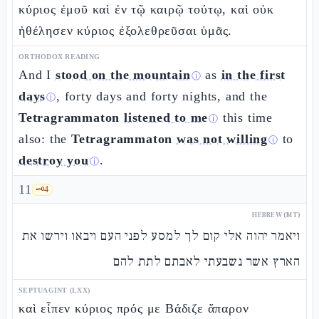
κύριος ἐμοῦ καὶ ἐν τῷ καιρῷ τούτῳ, καὶ οὐκ
ἠθέλησεν κύριος ἐξολεθρεῦσαι ὑμᾶς.
ORTHODOX READING
And I
stood on the mountain
as
in the first
ⓘ
days
, forty days and forty nights, and the
ⓘ
Tetragrammaton
listened to me
this time
ⓘ
also: the
Tetragrammaton
was not willing
to
ⓘ
destroy you
.
ⓘ
11
🗝️
4
HEBREW (MT)
ויאמר יהוה אלי קום לך למסע לפני העם ויבאו וירשו את
הארץ אשר נשבעתי לאבתם לתת להם
SEPTUAGINT (LXX)
καὶ εἶπεν κύριος πρός με Βάδιζε ἄπαρον