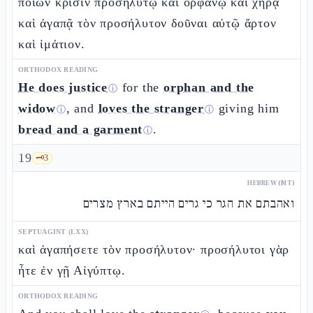
ποιῶν κρίσιν προσηλύτῳ καὶ ὀρφανῷ καὶ χήρᾳ
καὶ ἀγαπᾷ τὸν προσήλυτον δοῦναι αὐτῷ ἄρτον
καὶ ἱμάτιον.
ORTHODOX READING
He does justice
for the
orphan and the
ⓘ
widow
, and
loves the stranger
giving him
ⓘ
ⓘ
bread and a garment
.
ⓘ
19
🗝️
3
HEBREW (MT)
ואהבתם את הגר כי גרים הייתם בארץ מצרים
SEPTUAGINT (LXX)
καὶ ἀγαπήσετε τὸν προσήλυτον· προσήλυτοι γὰρ
ἦτε ἐν γῇ Αἰγύπτῳ.
ORTHODOX READING