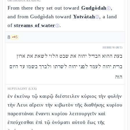
ORTHODOX READING
From there they set out toward
Gudgòdah
,
ⓘ
and from Gudgòdah toward
Yotvàtah
, a land
ⓘ
of
streams of water
.
ⓘ
8
🗝️
5
HEBREW (MT)
בעת ההוא הבדיל יהוה את שבט הלוי לשאת את ארון
ברית יהוה לעמד לפני יהוה לשרתו ולברך בשמו עד היום
הזה
SEPTUAGINT (LXX)
ἐν ἐκείνῳ τῷ καιρῷ διέστειλεν κύριος τὴν φυλὴν
τὴν Λευι αἴρειν τὴν κιβωτὸν τῆς διαθήκης κυρίου
παρεστάναι ἔναντι κυρίου λειτουργεῖν καὶ
ἐπεύχεσθαι ἐπὶ τῷ ὀνόματι αὐτοῦ ἕως τῆς