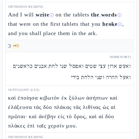
ORTHODOX READING
And I will
write
on the tablets
the words
ⓘ
ⓘ
that were on the first tablets that you
broke
,
ⓘ
and you shall place them in the ark.
3
🗝️
3
HEBREW (MT)
ואעש ארון עצי שטים ואפסל שני לחת אבנים כראשנים
ואעל ההרה ושני הלחת בידי
SEPTUAGINT (LXX)
καὶ ἐποίησα κιβωτὸν ἐκ ξύλων ἀσήπτων καὶ
ἐλάξευσα τὰς δύο πλάκας τὰς λιθίνας ὡς αἱ
πρῶται· καὶ ἀνέβην εἰς τὸ ὄρος, καὶ αἱ δύο
πλάκες ἐπὶ ταῖς χερσίν μου.
ORTHODOX READING