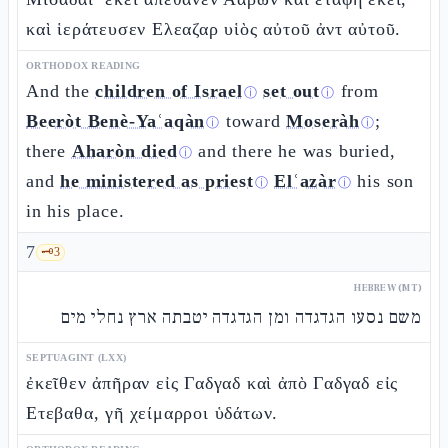
καὶ ἱεράτευσεν Ελεαζαρ υἱὸς αὐτοῦ ἀντ αὐτοῦ.
ORTHODOX READING
And the
children of Israel
set out
from
ⓘ
ⓘ
Beeròt Benè-Yaʿaqàn
toward
Moseràh
;
ⓘ
ⓘ
there
Aharòn died
and there he was buried,
ⓘ
and
he ministered as priest
Elʿazàr
his son
ⓘ
ⓘ
in his place.
7
🗝️
3
HEBREW (MT)
משם נסעו הגדגדה ומן הגדגדה יטבתה ארץ נחלי מים
SEPTUAGINT (LXX)
ἐκεῖθεν ἀπῆραν εἰς Γαδγαδ καὶ ἀπὸ Γαδγαδ εἰς
Ετεβαθα, γῆ χείμαρροι ὑδάτων.