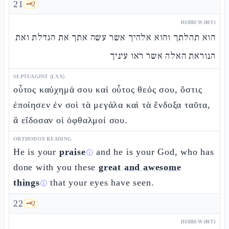
21
🗝️
2
HEBREW (MT)
הוא תהלתך והוא אלהיך אשר עשה אתך את הגדלת ואת
הנוראת האלה אשר ראו עיניך
SEPTUAGINT (LXX)
οὗτος καύχημά σου καὶ οὗτος θεός σου, ὅστις
ἐποίησεν ἐν σοὶ τὰ μεγάλα καὶ τὰ ἔνδοξα ταῦτα,
ἃ εἴδοσαν οἱ ὀφθαλμοί σου.
ORTHODOX READING
He is your
praise
and he is your God, who has
ⓘ
done with you these
great and awesome
things
that your eyes have seen.
ⓘ
22
🗝️
2
HEBREW (MT)