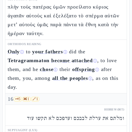
πλὴν τοὺς πατέρας ὑμῶν προείλατο κύριος
ἀγαπᾶν αὐτοὺς καὶ ἐξελέξατο τὸ σπέρμα αὐτῶν
μετ’ αὐτοὺς ὑμᾶς παρὰ πάντα τὰ ἔθνη κατὰ τὴν
ἡμέραν ταύτην.
ORTHODOX READING
Only
to
your fathers
did the
ⓘ
ⓘ
Tetragrammaton
become attached
, to love
ⓘ
them, and he
chose
their
offspring
after
ⓘ
ⓘ
them, you, among
all the peoples
, as on this
ⓘ
day.
16
🗝️
5
🔀
1
🔗
1
HEBREW (MT)
ומלתם את ערלת לבבכם וערפכם לא תקשו עוד
SEPTUAGINT (LXX)