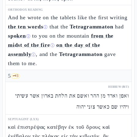
ORTHODOX READING
And he wrote on the tablets like the first writing
the ten words
that the
Tetragrammaton
had
ⓘ
spoken
to you on the mountain
from the
ⓘ
midst of the fire
on the day of the
ⓘ
assembly
, and the
Tetragrammaton
gave
ⓘ
them to me.
5
🗝️
3
HEBREW (MT)
ואפן וארד מן ההר ואשם את הלחת בארון אשר עשיתי
ויהיו שם כאשר צוני יהוה
SEPTUAGINT (LXX)
καὶ ἐπιστρέψας κατέβην ἐκ τοῦ ὄρους καὶ
ἐνέβαλον τὰς πλάκας εἰς τὴν κιβωτόν, ἣν