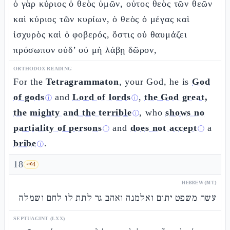
ὁ γὰρ κύριος ὁ θεὸς ὑμῶν, οὗτος θεὸς τῶν θεῶν
καὶ κύριος τῶν κυρίων, ὁ θεὸς ὁ μέγας καὶ
ἰσχυρὸς καὶ ὁ φοβερός, ὅστις οὐ θαυμάζει
πρόσωπον οὐδ’ οὐ μὴ λάβῃ δῶρον,
ORTHODOX READING
For the
Tetragrammaton
, your God, he is
God
of gods
and
Lord of lords
,
the God great,
ⓘ
ⓘ
the mighty and the terrible
, who
shows no
ⓘ
partiality of persons
and
does not accept
a
ⓘ
ⓘ
bribe
.
ⓘ
18
🗝️
4
HEBREW (MT)
עשה משפט יתום ואלמנה ואהב גר לתת לו לחם ושמלה
SEPTUAGINT (LXX)