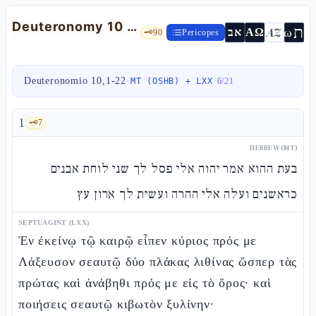
Deuteronomy 10 — The tablets, the circumcised heart, and love of the stranger
ת
AZ
ω
אב
ΑΩ
🗝️
90
Pericopes
Deuteronomio 10,1-22
·
·
MT (OSHB) + LXX
6
/
21
1
🗝️
7
HEBREW (MT)
בעת ההוא אמר יהוה אלי פסל לך שני לוחת אבנים
כראשנים ועלה אלי ההרה ועשית לך ארון עץ
SEPTUAGINT (LXX)
Ἐν ἐκείνῳ τῷ καιρῷ εἶπεν κύριος πρός με
Λάξευσον σεαυτῷ δύο πλάκας λιθίνας ὥσπερ τὰς
πρώτας καὶ ἀνάβηθι πρός με εἰς τὸ ὄρος· καὶ
ποιήσεις σεαυτῷ κιβωτὸν ξυλίνην·