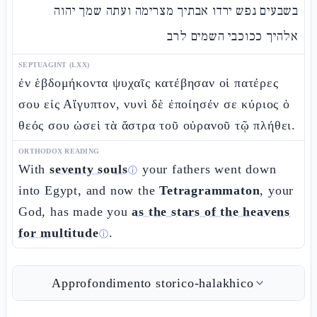
בשבעים נפש ירדו אבתיך מצרימה ועתה שמך יהוה
אלהיך ככוכבי השמים לרב
SEPTUAGINT (LXX)
ἐν ἑβδομήκοντα ψυχαῖς κατέβησαν οἱ πατέρες
σου εἰς Αἴγυπτον, νυνὶ δὲ ἐποίησέν σε κύριος ὁ
θεός σου ὡσεὶ τὰ ἄστρα τοῦ οὐρανοῦ τῷ πλήθει.
ORTHODOX READING
With
seventy souls
your fathers went down
ⓘ
into Egypt, and now the
Tetragrammaton
, your
God, has made you
as the stars of the heavens
for multitude
.
ⓘ
Approfondimento storico-halakhico