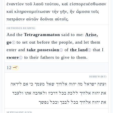
ἐναντίον τοῦ λαοῦ τούτου, καὶ εἰσπορευέσθωσαν
καὶ κληρονομείτωσαν τὴν γῆν, ἣν ὤμοσα τοῖς
πατράσιν αὐτῶν δοῦναι αὐτοῖς.
ORTHODOX READING
And the
Tetragrammaton
said to me:
Arise,
go
to set out before the people, and let them
ⓘ
enter and
take possession
of
the land
that I
ⓘ
ⓘ
swore
to their fathers to give to them.
ⓘ
12
🗝️
7
HEBREW (MT)
ועתה ישראל מה יהוה אלהיך שאל מעמך כי אם ליראה
את יהוה אלהיך ללכת בכל דרכיו ולאהבה אתו ולעבד
את יהוה אלהיך בכל לבבך ובכל נפשך
SEPTUAGINT (LXX)