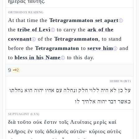
ἡμέρας ταύτης.
ORTHODOX READING
At that time the
Tetragrammaton
set apart
ⓘ
the
tribe of Levì
to carry the
ark of the
ⓘ
covenant
of the
Tetragrammaton
, to stand
ⓘ
before the
Tetragrammaton
to
serve him
and
ⓘ
to
bless in his Name
to this day.
ⓘ
9
🗝️
2
HEBREW (MT)
על כן לא היה ללוי חלק ונחלה עם אחיו יהוה הוא נחלתו
כאשר דבר יהוה אלהיך לו
SEPTUAGINT (LXX)
διὰ τοῦτο οὐκ ἔστιν τοῖς Λευίταις μερὶς καὶ
κλῆρος ἐν τοῖς ἀδελφοῖς αὐτῶν· κύριος αὐτὸς