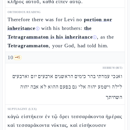
κλῆρος αὐτοῦ, καθὰ εἶπεν αὐτῷ.
ORTHODOX READING
Therefore there was for Levì no
portion nor
inheritance
with his brothers:
the
ⓘ
Tetragrammaton is his inheritance
, as the
ⓘ
Tetragrammaton
, your God, had told him.
10
🗝️
5
HEBREW (MT)
ואנכי עמדתי בהר כימים הראשנים ארבעים יום וארבעים
לילה וישמע יהוה אלי גם בפעם ההוא לא אבה יהוה
השחיתך
SEPTUAGINT (LXX)
κἀγὼ εἱστήκειν ἐν τῷ ὄρει τεσσαράκοντα ἡμέρας
καὶ τεσσαράκοντα νύκτας, καὶ εἰσήκουσεν