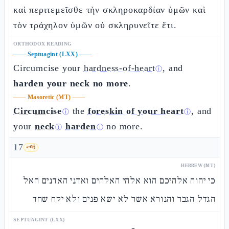
καὶ περιτεμεῖσθε τὴν σκληροκαρδίαν ὑμῶν καὶ
τὸν τράχηλον ὑμῶν οὐ σκληρυνεῖτε ἔτι.
ORTHODOX READING
——
Septuagint (LXX)
——
Circumcise your
hardness-of-heart
, and
ⓘ
harden your neck no more
.
——
Masoretic (MT)
——
Circumcise
the
foreskin of your heart
, and
ⓘ
ⓘ
your
neck
harden
no more.
ⓘ
ⓘ
17
🗝️
6
HEBREW (MT)
כי יהוה אלהיכם הוא אלהי האלהים ואדני האדנים האל
הגדל הגבר והנורא אשר לא ישא פנים ולא יקח שחד
SEPTUAGINT (LXX)