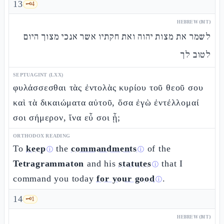
13
🗝️
4
HEBREW (MT)
לשמר את מצות יהוה ואת חקתיו אשר אנכי מצוך היום
לטוב לך
SEPTUAGINT (LXX)
φυλάσσεσθαι τὰς ἐντολὰς κυρίου τοῦ θεοῦ σου
καὶ τὰ δικαιώματα αὐτοῦ, ὅσα ἐγὼ ἐντέλλομαί
σοι σήμερον, ἵνα εὖ σοι ᾖ;
ORTHODOX READING
To
keep
the
commandments
of the
ⓘ
ⓘ
Tetragrammaton
and his
statutes
that I
ⓘ
command you today
for your good
.
ⓘ
14
🗝️
1
HEBREW (MT)