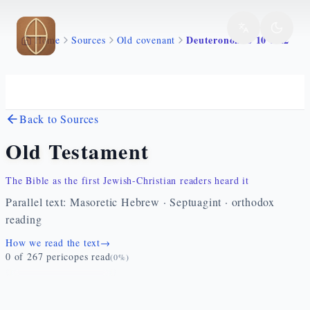
Skip to main content
Deuteronomio 10 1 22
Home
Sources
Old covenant
Back to Sources
Old Testament
The Bible as the first Jewish-Christian readers heard it
Parallel text: Masoretic Hebrew · Septuagint · orthodox
reading
How we read the text
→
0
of
267
pericopes read
(
0
%)