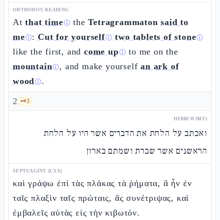
ORTHODOX READING
At
that time
the
Tetragrammaton
said to
ⓘ
me
:
Cut for yourself
two tablets of stone
ⓘ
ⓘ
ⓘ
like the first, and
come up
to me on the
ⓘ
mountain
, and make yourself
an ark of
ⓘ
wood
.
ⓘ
2
🗝️
3
HEBREW (MT)
ואכתב על הלחת את הדברים אשר היו על הלחת
הראשנים אשר שברת ושמתם בארון
SEPTUAGINT (LXX)
καὶ γράψω ἐπὶ τὰς πλάκας τὰ ῥήματα, ἃ ἦν ἐν
ταῖς πλαξὶν ταῖς πρώταις, ἃς συνέτριψας, καὶ
ἐμβαλεῖς αὐτὰς εἰς τὴν κιβωτόν.