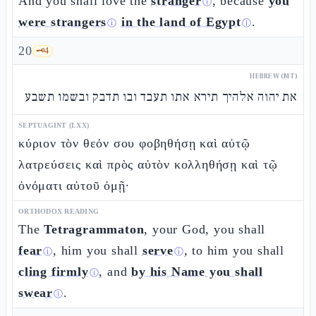
And you shall love the
stranger
, because
you
ⓘ
were strangers
in the land of Egypt
.
ⓘ
ⓘ
20
🗝️
4
HEBREW (MT)
את יהוה אלהיך תירא אתו תעבד ובו תדבק ובשמו תשבע
SEPTUAGINT (LXX)
κύριον τὸν θεόν σου φοβηθήσῃ καὶ αὐτῷ
λατρεύσεις καὶ πρὸς αὐτὸν κολληθήσῃ καὶ τῷ
ὀνόματι αὐτοῦ ὀμῇ·
ORTHODOX READING
The
Tetragrammaton
, your God, you shall
fear
, him you shall
serve
, to him you shall
ⓘ
ⓘ
cling firmly
, and
by his Name you shall
ⓘ
swear
.
ⓘ