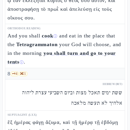
ᾧ ἐὰν ἐκλέξηται κύριος ὁ θεός σου αὐτόν, καὶ
ἀποστραφήσῃ τὸ πρωῒ καὶ ἀπελεύσῃ εἰς τοὺς
οἴκους σου.
ORTHODOX READING
And you shall
cook
and eat in the place that
ⓘ
the
Tetragrammaton
your God will choose, and
in the morning
you shall turn and go to your
tents
.
ⓘ
8
🗝️
4
🔀
1
HEBREW (MT)
ששת ימים תאכל מצות וביום השביעי עצרת ליהוה
אלהיך לא תעשה מלאכה
SEPTUAGINT (LXX)
ἓξ ἡμέρας φάγῃ ἄζυμα, καὶ τῇ ἡμέρᾳ τῇ ἑβδόμῃ