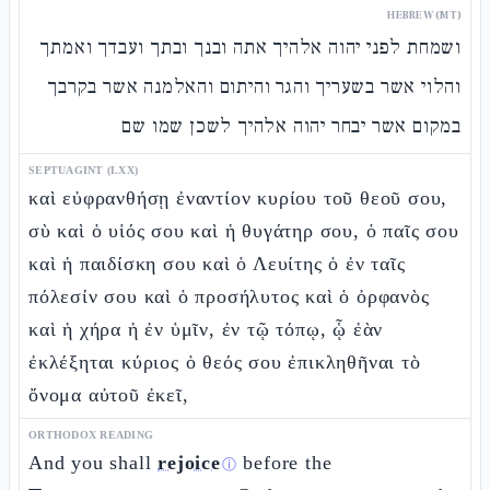
HEBREW (MT)
ושמחת לפני יהוה אלהיך אתה ובנך ובתך ועבדך ואמתך
והלוי אשר בשעריך והגר והיתום והאלמנה אשר בקרבך
במקום אשר יבחר יהוה אלהיך לשכן שמו שם
SEPTUAGINT (LXX)
καὶ εὐφρανθήσῃ ἐναντίον κυρίου τοῦ θεοῦ σου,
σὺ καὶ ὁ υἱός σου καὶ ἡ θυγάτηρ σου, ὁ παῖς σου
καὶ ἡ παιδίσκη σου καὶ ὁ Λευίτης ὁ ἐν ταῖς
πόλεσίν σου καὶ ὁ προσήλυτος καὶ ὁ ὀρφανὸς
καὶ ἡ χήρα ἡ ἐν ὑμῖν, ἐν τῷ τόπῳ, ᾧ ἐὰν
ἐκλέξηται κύριος ὁ θεός σου ἐπικληθῆναι τὸ
ὄνομα αὐτοῦ ἐκεῖ,
ORTHODOX READING
And you shall
rejoice
before the
ⓘ