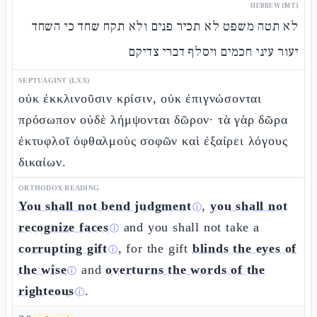
HEBREW (MT)
לא תטה משפט לא תכיר פנים ולא תקח שחד כי השחד
יעור עיני חכמים ויסלף דברי צדיקם
SEPTUAGINT (LXX)
οὐκ ἐκκλινοῦσιν κρίσιν, οὐκ ἐπιγνώσονται
πρόσωπον οὐδὲ λήμψονται δῶρον· τὰ γὰρ δῶρα
ἐκτυφλοῖ ὀφθαλμοὺς σοφῶν καὶ ἐξαίρει λόγους
δικαίων.
ORTHODOX READING
You shall not bend judgment
,
you shall not
ⓘ
recognize faces
and you shall not take a
ⓘ
corrupting gift
, for the gift
blinds the eyes of
ⓘ
the wise
and
overturns the words of the
ⓘ
righteous
.
ⓘ