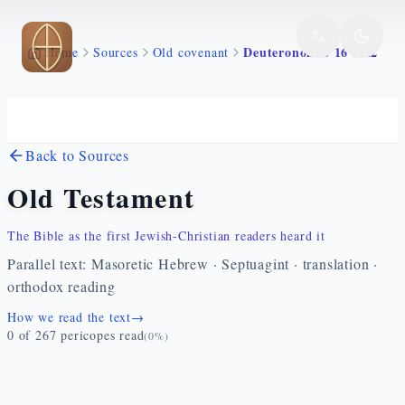
Skip to main content
Deuteronomio 16 1 22
Home
Sources
Old covenant
Back to Sources
Old Testament
The Bible as the first Jewish-Christian readers heard it
Parallel text: Masoretic Hebrew · Septuagint · translation ·
orthodox reading
How we read the text
→
0
of
267
pericopes read
(
0
%)