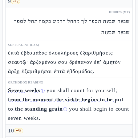
9
🗝️
2
HEBREW (MT)
שבעה שבעת תספר לך מהחל חרמש בקמה תחל לספר
שבעה שבעות
SEPTUAGINT (LXX)
ἑπτὰ ἑβδομάδας ὁλοκλήρους ἐξαριθμήσεις
σεαυτῷ· ἀρξαμένου σου δρέπανον ἐπ’ ἀμητὸν
ἄρξῃ ἐξαριθμῆσαι ἑπτὰ ἑβδομάδας.
ORTHODOX READING
Seven weeks
you shall count for yourself;
ⓘ
from the moment the sickle begins to be put
to the standing grain
you shall begin to count
ⓘ
seven weeks.
10
🗝️
3