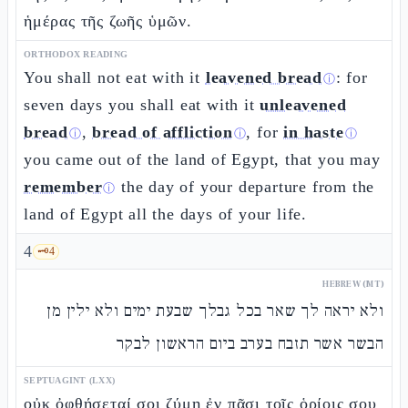
ἡμέρας τῆς ζωῆς ὑμῶν.
ORTHODOX READING
You shall not eat with it
leavened bread
: for
ⓘ
seven days you shall eat with it
unleavened
bread
,
bread of affliction
, for
in haste
ⓘ
ⓘ
ⓘ
you came out of the land of Egypt, that you may
remember
the day of your departure from the
ⓘ
land of Egypt all the days of your life.
4
🗝️
4
HEBREW (MT)
ולא יראה לך שאר בכל גבלך שבעת ימים ולא ילין מן
הבשר אשר תזבח בערב ביום הראשון לבקר
SEPTUAGINT (LXX)
οὐκ ὀφθήσεταί σοι ζύμη ἐν πᾶσι τοῖς ὁρίοις σου