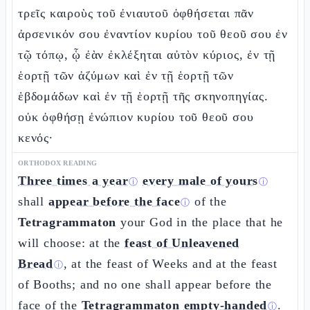
τρεῖς καιροὺς τοῦ ἐνιαυτοῦ ὀφθήσεται πᾶν
ἀρσενικόν σου ἐναντίον κυρίου τοῦ θεοῦ σου ἐν
τῷ τόπῳ, ᾧ ἐὰν ἐκλέξηται αὐτὸν κύριος, ἐν τῇ
ἑορτῇ τῶν ἀζύμων καὶ ἐν τῇ ἑορτῇ τῶν
ἑβδομάδων καὶ ἐν τῇ ἑορτῇ τῆς σκηνοπηγίας.
οὐκ ὀφθήσῃ ἐνώπιον κυρίου τοῦ θεοῦ σου
κενός·
ORTHODOX READING
Three times a year
every male of yours
ⓘ
ⓘ
shall
appear before the face
of the
ⓘ
Tetragrammaton
your God in the place that he
will choose: at the
feast of Unleavened
Bread
, at the feast of Weeks and at the feast
ⓘ
of Booths; and no one shall appear before the
face of the
Tetragrammaton
empty-handed
.
ⓘ