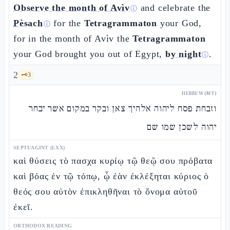
Observe the month of Avìv
and celebrate the
ⓘ
Pèsach
for the
Tetragrammaton
your God,
ⓘ
for in the month of Avìv the
Tetragrammaton
your God brought you out of Egypt,
by night
.
ⓘ
2
🗝️
3
HEBREW (MT)
וזבחת פסח ליהוה אלהיך צאן ובקר במקום אשר יבחר
יהוה לשכן שמו שם
SEPTUAGINT (LXX)
καὶ θύσεις τὸ πασχα κυρίῳ τῷ θεῷ σου πρόβατα
καὶ βόας ἐν τῷ τόπῳ, ᾧ ἐὰν ἐκλέξηται κύριος ὁ
θεός σου αὐτὸν ἐπικληθῆναι τὸ ὄνομα αὐτοῦ
ἐκεῖ.
ORTHODOX READING