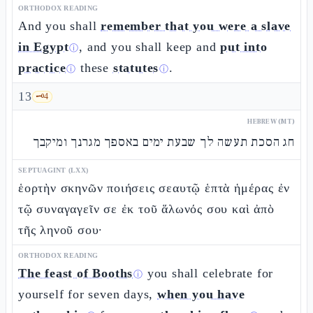
ORTHODOX READING
And you shall
remember that you were a slave
in Egypt
, and you shall keep and
put into
ⓘ
practice
these
statutes
.
ⓘ
ⓘ
13
🗝️
4
HEBREW (MT)
חג הסכת תעשה לך שבעת ימים באספך מגרנך ומיקבך
SEPTUAGINT (LXX)
ἑορτὴν σκηνῶν ποιήσεις σεαυτῷ ἑπτὰ ἡμέρας ἐν
τῷ συναγαγεῖν σε ἐκ τοῦ ἅλωνός σου καὶ ἀπὸ
τῆς ληνοῦ σου·
ORTHODOX READING
The feast of Booths
you shall celebrate for
ⓘ
yourself for seven days,
when you have