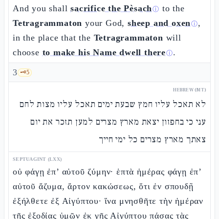
And you shall
sacrifice the Pèsach
to the
ⓘ
Tetragrammaton
your God,
sheep and oxen
,
ⓘ
in the place that the
Tetragrammaton
will
choose
to make his Name dwell there
.
ⓘ
3
🗝️
5
HEBREW (MT)
לא תאכל עליו חמץ שבעת ימים תאכל עליו מצות לחם
עני כי בחפזון יצאת מארץ מצרים למען תזכר את יום
צאתך מארץ מצרים כל ימי חייך
SEPTUAGINT (LXX)
οὐ φάγῃ ἐπ’ αὐτοῦ ζύμην· ἑπτὰ ἡμέρας φάγῃ ἐπ’
αὐτοῦ ἄζυμα, ἄρτον κακώσεως, ὅτι ἐν σπουδῇ
ἐξήλθετε ἐξ Αἰγύπτου· ἵνα μνησθῆτε τὴν ἡμέραν
τῆς ἐξοδίας ὑμῶν ἐκ γῆς Αἰγύπτου πάσας τὰς