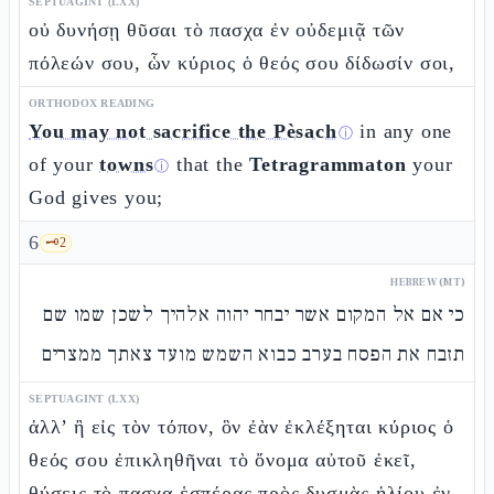
SEPTUAGINT (LXX)
οὐ δυνήσῃ θῦσαι τὸ πασχα ἐν οὐδεμιᾷ τῶν
πόλεών σου, ὧν κύριος ὁ θεός σου δίδωσίν σοι,
ORTHODOX READING
You may not sacrifice the Pèsach
in any one
ⓘ
of your
towns
that the
Tetragrammaton
your
ⓘ
God gives you;
6
🗝️
2
HEBREW (MT)
כי אם אל המקום אשר יבחר יהוה אלהיך לשכן שמו שם
תזבח את הפסח בערב כבוא השמש מועד צאתך ממצרים
SEPTUAGINT (LXX)
ἀλλ’ ἢ εἰς τὸν τόπον, ὃν ἐὰν ἐκλέξηται κύριος ὁ
θεός σου ἐπικληθῆναι τὸ ὄνομα αὐτοῦ ἐκεῖ,
θύσεις τὸ πασχα ἑσπέρας πρὸς δυσμὰς ἡλίου ἐν