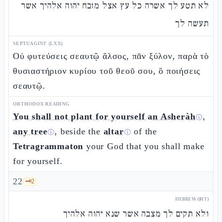
לא תטע לך אשרה כל עץ אצל מזבח יהוה אלהיך אשר
תעשה לך
SEPTUAGINT (LXX)
Οὐ φυτεύσεις σεαυτῷ ἄλσος, πᾶν ξύλον, παρὰ τὸ
θυσιαστήριον κυρίου τοῦ θεοῦ σου, ὃ ποιήσεις
σεαυτῷ.
ORTHODOX READING
You shall not plant for yourself an Asheràh
,
ⓘ
any tree
, beside the
altar
of the
ⓘ
ⓘ
Tetragrammaton
your God that you shall make
for yourself.
22
🗝️
2
HEBREW (MT)
ולא תקים לך מצבה אשר שנא יהוה אלהיך