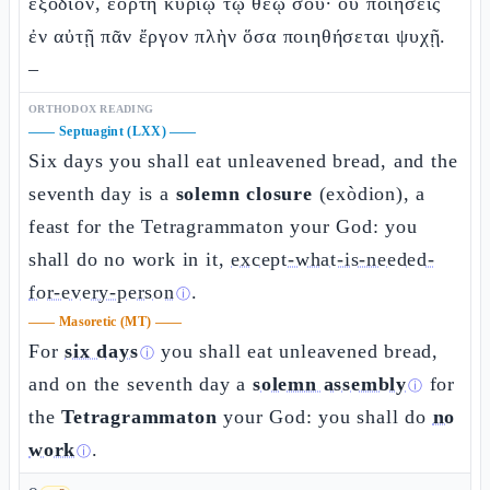
ἐξόδιον, ἑορτὴ κυρίῳ τῷ θεῷ σου· οὐ ποιήσεις
ἐν αὐτῇ πᾶν ἔργον πλὴν ὅσα ποιηθήσεται ψυχῇ.
–
ORTHODOX READING
——
Septuagint (LXX)
——
Six days you shall eat unleavened bread, and the
seventh day is a
solemn closure
(exòdion), a
feast for the Tetragrammaton your God: you
shall do no work in it,
except-what-is-needed-
for-every-person
.
ⓘ
——
Masoretic (MT)
——
For
six days
you shall eat unleavened bread,
ⓘ
and on the seventh day a
solemn assembly
for
ⓘ
the
Tetragrammaton
your God: you shall do
no
work
.
ⓘ