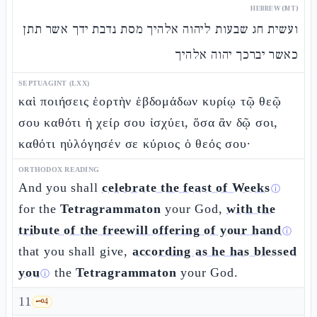
HEBREW (MT)
ועשית חג שבעות ליהוה אלהיך מסת נדבת ידך אשר תתן
כאשר יברכך יהוה אלהיך
SEPTUAGINT (LXX)
καὶ ποιήσεις ἑορτὴν ἑβδομάδων κυρίῳ τῷ θεῷ
σου καθότι ἡ χείρ σου ἰσχύει, ὅσα ἂν δῷ σοι,
καθότι ηὐλόγησέν σε κύριος ὁ θεός σου·
ORTHODOX READING
And you shall
celebrate the feast of Weeks
ⓘ
for the
Tetragrammaton
your God,
with the
tribute of the freewill offering of your hand
ⓘ
that you shall give,
according as he has blessed
you
the
Tetragrammaton
your God.
ⓘ
11
🗝️
4