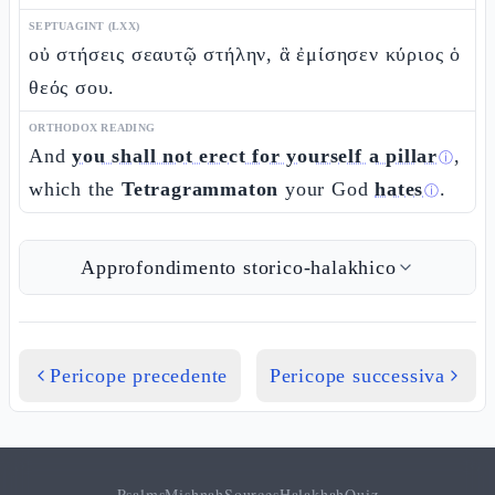
SEPTUAGINT (LXX)
οὐ στήσεις σεαυτῷ στήλην, ἃ ἐμίσησεν κύριος ὁ
θεός σου.
ORTHODOX READING
And
you shall not erect for yourself a pillar
,
ⓘ
which the
Tetragrammaton
your God
hates
.
ⓘ
Approfondimento storico-halakhico
Pericope precedente
Pericope successiva
Psalms
Mishnah
Sources
Halakhah
Quiz