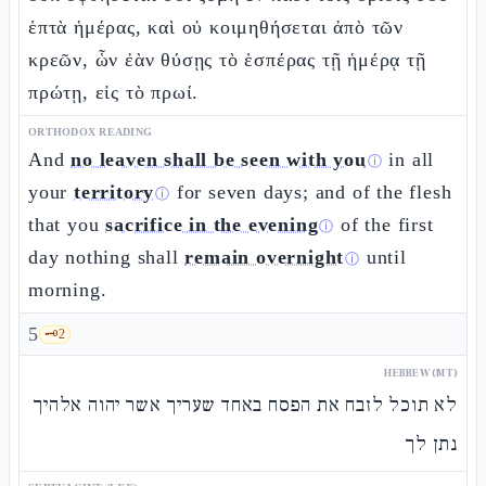
ἑπτὰ ἡμέρας, καὶ οὐ κοιμηθήσεται ἀπὸ τῶν
κρεῶν, ὧν ἐὰν θύσῃς τὸ ἑσπέρας τῇ ἡμέρᾳ τῇ
πρώτῃ, εἰς τὸ πρωί.
ORTHODOX READING
And
no leaven shall be seen with you
in all
ⓘ
your
territory
for seven days; and of the flesh
ⓘ
that you
sacrifice in the evening
of the first
ⓘ
day nothing shall
remain overnight
until
ⓘ
morning.
5
🗝️
2
HEBREW (MT)
לא תוכל לזבח את הפסח באחד שעריך אשר יהוה אלהיך
נתן לך