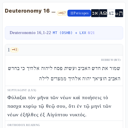
Deuteronomy 16 — The three pilgrimage festivals and «justice, justice you shall pursue»
ת
AZ
ω
אב
ΑΩ
🗝️
67
Pericopes
Deuteronomio 16,1-22
·
·
MT (OSHB) + LXX
8
/
21
1
🗝️
3
HEBREW (MT)
שמור את חדש האביב ועשית פסח ליהוה אלהיך כי בחדש
האביב הוציאך יהוה אלהיך ממצרים לילה
SEPTUAGINT (LXX)
Φύλαξαι τὸν μῆνα τῶν νέων καὶ ποιήσεις τὸ
πασχα κυρίῳ τῷ θεῷ σου, ὅτι ἐν τῷ μηνὶ τῶν
νέων ἐξῆλθες ἐξ Αἰγύπτου νυκτός.
ORTHODOX READING