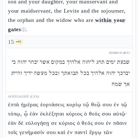
son and your daughter, your manservant and
your maidservant, the Levite and the sojourner,
the orphan and the widow who are
within your
gates
.
ⓘ
15
🗝️
3
HEBREW (MT)
שבעת ימים תחג ליהוה אלהיך במקום אשר יבחר יהוה כי
יברכך יהוה אלהיך בכל תבואתך ובכל מעשה ידיך והיית
אך שמח
SEPTUAGINT (LXX)
ἑπτὰ ἡμέρας ἑορτάσεις κυρίῳ τῷ θεῷ σου ἐν τῷ
τόπῳ, ᾧ ἐὰν ἐκλέξηται κύριος ὁ θεός σου αὐτῷ·
ἐὰν δὲ εὐλογήσῃ σε κύριος ὁ θεός σου ἐν πᾶσιν
τοῖς γενήμασίν σου καὶ ἐν παντὶ ἔργῳ τῶν