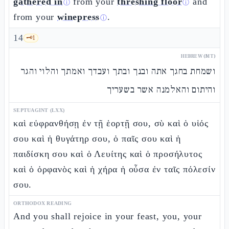
gathered in
from your
threshing floor
and
ⓘ
ⓘ
from your
winepress
.
ⓘ
14
🗝️
1
HEBREW (MT)
ושמחת בחגך אתה ובנך ובתך ועבדך ואמתך והלוי והגר
והיתום והאלמנה אשר בשעריך
SEPTUAGINT (LXX)
καὶ εὐφρανθήσῃ ἐν τῇ ἑορτῇ σου, σὺ καὶ ὁ υἱός
σου καὶ ἡ θυγάτηρ σου, ὁ παῖς σου καὶ ἡ
παιδίσκη σου καὶ ὁ Λευίτης καὶ ὁ προσήλυτος
καὶ ὁ ὀρφανὸς καὶ ἡ χήρα ἡ οὖσα ἐν ταῖς πόλεσίν
σου.
ORTHODOX READING
And you shall rejoice in your feast, you, your