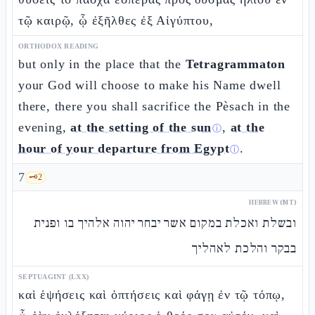
τῷ καιρῷ, ᾧ ἐξῆλθες ἐξ Αἰγύπτου,
ORTHODOX READING
but only in the place that the
Tetragrammaton
your God will choose to make his Name dwell
there, there you shall sacrifice the Pèsach in the
evening,
at the setting of the sun
,
at the
ⓘ
hour of your departure from Egypt
.
ⓘ
7
🗝️
2
HEBREW (MT)
ובשלת ואכלת במקום אשר יבחר יהוה אלהיך בו ופנית
בבקר והלכת לאהליך
SEPTUAGINT (LXX)
καὶ ἑψήσεις καὶ ὀπτήσεις καὶ φάγῃ ἐν τῷ τόπῳ,