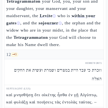
Tetragrammaton
your God, you, your son and
your daughter, your manservant and your
maidservant, the
Levite
who is
within your
ⓘ
gates
, and the
sojourner
, the orphan and the
ⓘ
ⓘ
widow who are in your midst, in the place that
the
Tetragrammaton
your God will choose to
make his Name dwell there.
12
🗝️
3
HEBREW (MT)
וזכרת כי עבד היית במצרים ושמרת ועשית את החקים
האלה
SEPTUAGINT (LXX)
καὶ μνησθήσῃ ὅτι οἰκέτης ἦσθα ἐν γῇ Αἰγύπτῳ,
καὶ φυλάξῃ καὶ ποιήσεις τὰς ἐντολὰς ταύτας. –