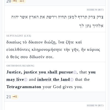
20
🗝️
3
📜
1
HEBREW (MT)
צדק צדק תרדף למען תחיה וירשת את הארץ אשר יהוה
אלהיך נתן לך
SEPTUAGINT (LXX)
δικαίως τὸ δίκαιον διώξῃ, ἵνα ζῆτε καὶ
εἰσελθόντες κληρονομήσητε τὴν γῆν, ἣν κύριος
ὁ θεός σου δίδωσίν σοι.
ORTHODOX READING
Justice, justice you shall pursue
, that
you
ⓘ
may live
and
inherit the land
that the
ⓘ
ⓘ
Tetragrammaton
your God gives you.
21
🗝️
3
HEBREW (MT)