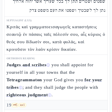
שפטים ושטרים תתן לך בכל שעריך אשר יהוה אלהיך
נתן לך לשבטיך ושפטו את העם משפט צדק
SEPTUAGINT (LXX)
Κριτὰς καὶ γραμματοεισαγωγεῖς καταστήσεις
σεαυτῷ ἐν πάσαις ταῖς πόλεσίν σου, αἷς κύριος ὁ
θεός σου δίδωσίν σοι, κατὰ φυλάς, καὶ
κρινοῦσιν τὸν λαὸν κρίσιν δικαίαν.
ORTHODOX READING
Judges and scribes
you shall appoint for
ⓘ
yourself in all your towns that the
Tetragrammaton
your God gives you
for your
tribes
; and they shall judge the people with
ⓘ
righteous judgment
.
ⓘ
19
🗝️
5
📜
1