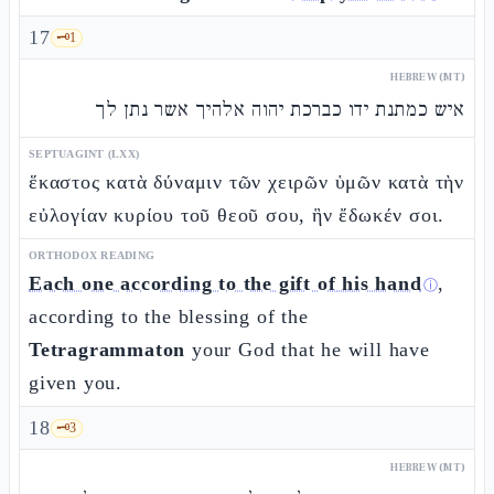
17
🗝️
1
HEBREW (MT)
איש כמתנת ידו כברכת יהוה אלהיך אשר נתן לך
SEPTUAGINT (LXX)
ἕκαστος κατὰ δύναμιν τῶν χειρῶν ὑμῶν κατὰ τὴν
εὐλογίαν κυρίου τοῦ θεοῦ σου, ἣν ἔδωκέν σοι.
ORTHODOX READING
Each one according to the gift of his hand
,
ⓘ
according to the blessing of the
Tetragrammaton
your God that he will have
given you.
18
🗝️
3
HEBREW (MT)