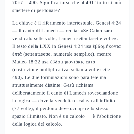
70×7 = 490. Significa forse che al 491° torto si può
smettere di perdonare?
La chiave è il riferimento intertestuale. Genesi 4:24
— il canto di Lamech — recita: «Se Caino sarà
vendicato sette volte, Lamech settantasette volte».
Il testo della LXX in Genesi 4:24 usa ἑβδομήκοντα
ἑπτά (settantasette, numerale semplice), mentre
Matteo 18:22 usa ἑβδομηκοντάκις ἑπτά
(costruzione moltiplicativa: settanta volte sette =
490). Le due formulazioni sono parallele ma
strutturalmente distinte: Gesù richiama
deliberatamente il canto di Lamech rovesciandone
la logica — dove la vendetta escalava all'infinito
(77 volte), il perdono deve occupare lo stesso
spazio illimitato. Non è un calcolo — è l'abolizione
della logica del calcolo.