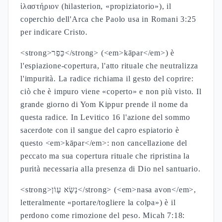
ἱλαστήριον (hilasterion, «propiziatorio»), il
coperchio dell'Arca che Paolo usa in Romani 3:25
per indicare Cristo.
<strong>כָּפַר</strong> (<em>kāpar</em>) è
l'espiazione-copertura, l'atto rituale che neutralizza
l'impurità. La radice richiama il gesto del coprire:
ciò che è impuro viene «coperto» e non più visto. Il
grande giorno di Yom Kippur prende il nome da
questa radice. In Levitico 16 l'azione del sommo
sacerdote con il sangue del capro espiatorio è
questo <em>kāpar</em>: non cancellazione del
peccato ma sua copertura rituale che ripristina la
purità necessaria alla presenza di Dio nel santuario.
<strong>נָשָׂא עָוֹן</strong> (<em>nasa avon</em>,
letteralmente «portare/togliere la colpa») è il
perdono come rimozione del peso. Micah 7:18: