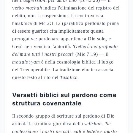
tue trasgressioni per amor mio'
(Is 43:25) — il
verbo
machah
indica l'eliminazione del registro del
debito, non la sospensione. La controversia
halakhica di Mc 2:1-12 (paralitico perdonato prima
di essere guarito) cita implicitamente questa
prerogativa: perdonare appartiene a Dio solo, e
Gesù ne rivendica l'autorità.
'Getterà nel profondo
del mare tutti i nostri peccati'
(Mic 7:19) — il
metzulot yam
è nella cosmologia biblica il luogo
dell'irrecuperabile. La tradizione ebraica associa
questo testo al rito del
Tashlich
.
Versetti biblici sul perdono come
struttura covenantale
Il secondo gruppo di scritture sul perdono di Dio
articola la struttura giuridica della
selichah
.
'Se
confessiamo i nostri peccati, egli è fedele e giusto