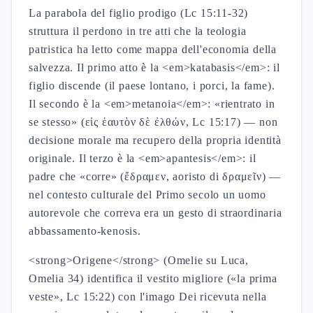
La parabola del figlio prodigo (Lc 15:11-32)
struttura il perdono in tre atti che la teologia
patristica ha letto come mappa dell'economia della
salvezza. Il primo atto è la <em>katabasis</em>: il
figlio discende (il paese lontano, i porci, la fame).
Il secondo è la <em>metanoia</em>: «rientrato in
se stesso» (εἰς ἑαυτὸν δὲ ἐλθών, Lc 15:17) — non
decisione morale ma recupero della propria identità
originale. Il terzo è la <em>apantesis</em>: il
padre che «corre» (ἔδραμεν, aoristo di δραμεῖν) —
nel contesto culturale del Primo secolo un uomo
autorevole che correva era un gesto di straordinaria
abbassamento-kenosis.
<strong>Origene</strong> (Omelie su Luca,
Omelia 34) identifica il vestito migliore («la prima
veste», Lc 15:22) con l'imago Dei ricevuta nella