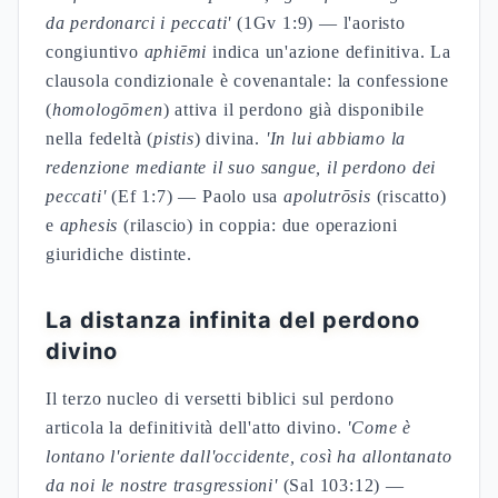
da perdonarci i peccati'
(1Gv 1:9) — l'aoristo
congiuntivo
aphiēmi
indica un'azione definitiva. La
clausola condizionale è covenantale: la confessione
(
homologōmen
) attiva il perdono già disponibile
nella fedeltà (
pistis
) divina.
'In lui abbiamo la
redenzione mediante il suo sangue, il perdono dei
peccati'
(Ef 1:7) — Paolo usa
apolutrōsis
(riscatto)
e
aphesis
(rilascio) in coppia: due operazioni
giuridiche distinte.
La distanza infinita del perdono
divino
Il terzo nucleo di versetti biblici sul perdono
articola la definitività dell'atto divino.
'Come è
lontano l'oriente dall'occidente, così ha allontanato
da noi le nostre trasgressioni'
(Sal 103:12) —