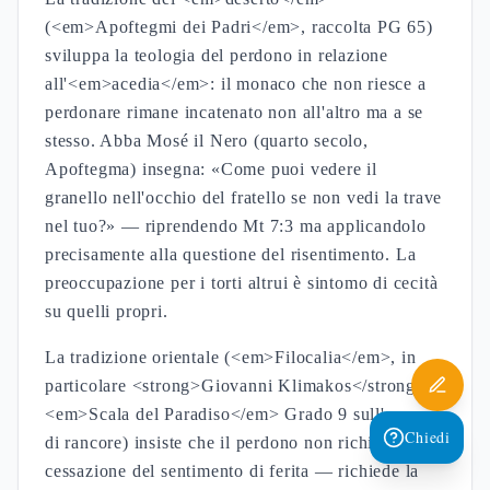
(<em>Apoftegmi dei Padri</em>, raccolta PG 65)
sviluppa la teologia del perdono in relazione
all'<em>acedia</em>: il monaco che non riesce a
perdonare rimane incatenato non all'altro ma a se
stesso. Abba Mosé il Nero (quarto secolo,
Apoftegma) insegna: «Come puoi vedere il
granello nell'occhio del fratello se non vedi la trave
nel tuo?» — riprendendo Mt 7:3 ma applicandolo
precisamente alla questione del risentimento. La
preoccupazione per i torti altrui è sintomo di cecità
su quelli propri.
La tradizione orientale (<em>Filocalia</em>, in
particolare <strong>Giovanni Klimakos</strong>,
<em>Scala del Paradiso</em> Grado 9 sull'assenza
Chiedi
di rancore) insiste che il perdono non richiede la
cessazione del sentimento di ferita — richiede la