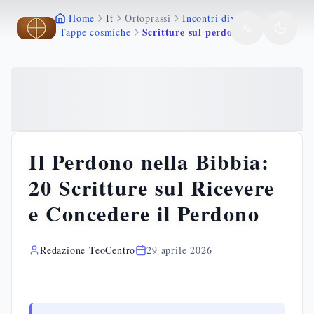
Home
It
Ortoprassi
Incontri divini
Vai al contenuto principale
Vai al contenuto principale
Scritture sul perdono bibbia
Tappe cosmiche
Il Perdono nella Bibbia:
20 Scritture sul Ricevere
e Concedere il Perdono
Redazione TeoCentro
29 aprile 2026