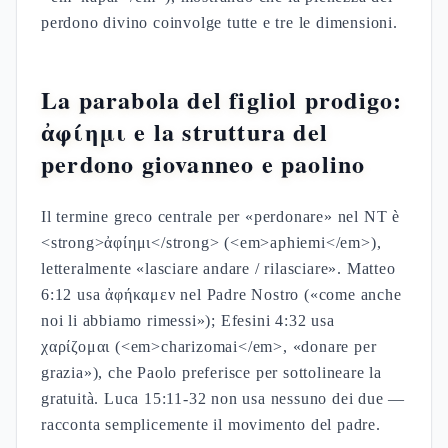
perdono divino coinvolge tutte e tre le dimensioni.
La parabola del figliol prodigo:
ἀφίημι e la struttura del
perdono giovanneo e paolino
Il termine greco centrale per «perdonare» nel NT è
<strong>ἀφίημι</strong> (<em>aphiemi</em>),
letteralmente «lasciare andare / rilasciare». Matteo
6:12 usa ἀφήκαμεν nel Padre Nostro («come anche
noi li abbiamo rimessi»); Efesini 4:32 usa
χαρίζομαι (<em>charizomai</em>, «donare per
grazia»), che Paolo preferisce per sottolineare la
gratuità. Luca 15:11-32 non usa nessuno dei due —
racconta semplicemente il movimento del padre.