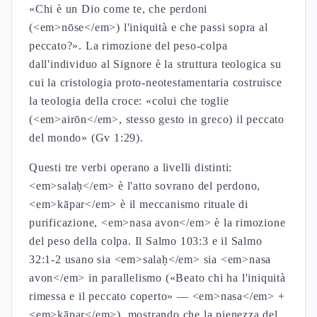
«Chi è un Dio come te, che perdoni
(<em>nōse</em>) l'iniquità e che passi sopra al
peccato?». La rimozione del peso-colpa
dall'individuo al Signore è la struttura teologica su
cui la cristologia proto-neotestamentaria costruisce
la teologia della croce: «colui che toglie
(<em>airōn</em>, stesso gesto in greco) il peccato
del mondo» (Gv 1:29).
Questi tre verbi operano a livelli distinti:
<em>salaḥ</em> è l'atto sovrano del perdono,
<em>kāpar</em> è il meccanismo rituale di
purificazione, <em>nasa avon</em> è la rimozione
del peso della colpa. Il Salmo 103:3 e il Salmo
32:1-2 usano sia <em>salaḥ</em> sia <em>nasa
avon</em> in parallelismo («Beato chi ha l'iniquità
rimessa e il peccato coperto» — <em>nasa</em> +
<em>kāpar</em>), mostrando che la pienezza del