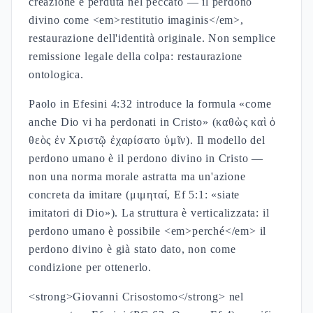
creazione e perduta nel peccato — il perdono
divino come <em>restitutio imaginis</em>,
restaurazione dell'identità originale. Non semplice
remissione legale della colpa: restaurazione
ontologica.
Paolo in Efesini 4:32 introduce la formula «come
anche Dio vi ha perdonati in Cristo» (καθὼς καὶ ὁ
θεὸς ἐν Χριστῷ ἐχαρίσατο ὑμῖν). Il modello del
perdono umano è il perdono divino in Cristo —
non una norma morale astratta ma un'azione
concreta da imitare (μιμηταί, Ef 5:1: «siate
imitatori di Dio»). La struttura è verticalizzata: il
perdono umano è possibile <em>perché</em> il
perdono divino è già stato dato, non come
condizione per ottenerlo.
<strong>Giovanni Crisostomo</strong> nel