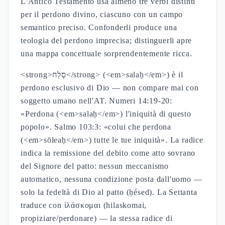
L'Antico Testamento usa almeno tre verbi distinti
per il perdono divino, ciascuno con un campo
semantico preciso. Confonderli produce una
teologia del perdono imprecisa; distinguerli apre
una mappa concettuale sorprendentemente ricca.
<strong>סָלַח</strong> (<em>salaḥ</em>) è il
perdono esclusivo di Dio — non compare mai con
soggetto umano nell'AT. Numeri 14:19-20:
«Perdona (<em>salaḥ</em>) l'iniquità di questo
popolo». Salmo 103:3: «colui che perdona
(<em>sōleaḥ</em>) tutte le tue iniquità». La radice
indica la remissione del debito come atto sovrano
del Signore del patto: nessun meccanismo
automatico, nessuna condizione posta dall'uomo —
solo la fedeltà di Dio al patto (ḥésed). La Settanta
traduce con ἱλάσκομαι (hilaskomai,
propiziare/perdonare) — la stessa radice di