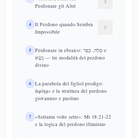
Perdonare gli Altri
4
Il Perdono quando Sembra
Impossibile
5
Perdonare in ebraico: סָלַח, כָּפַר e
נָשָׂא — tre modalità del perdono
divino
6
La parabola del figliol prodigo:
ἀφίημι e la struttura del perdono
giovanneo e paolino
7
«Settanta volte sette»: Mt 18:21-22
e la logica del perdono illimitato